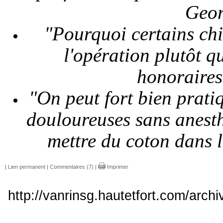
Geor
"Pourquoi
certains
ch
l'opération
plutôt
q
honoraires
"On
peut
fort
bien
prati
douloureuses
sans
anest
mettre
du
coton
dans 
|
Lien permanent
|
Commentaires (7)
|
Imprimer
http://vanrinsg.hautetfort.com/archi