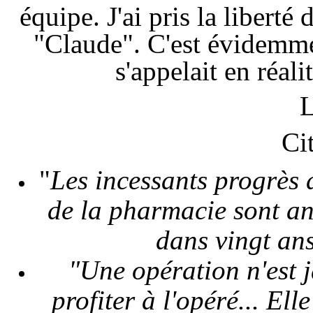
équipe. J'ai pris la liber
"Claude". C'est évidemmen
s'appelait en réal
L
Cit
"
Les
incessants
progrès
de la
pharmacie
sont
an
dans
vingt
ans
"Une
opération
n'est
profiter
à l'opéré... Elle