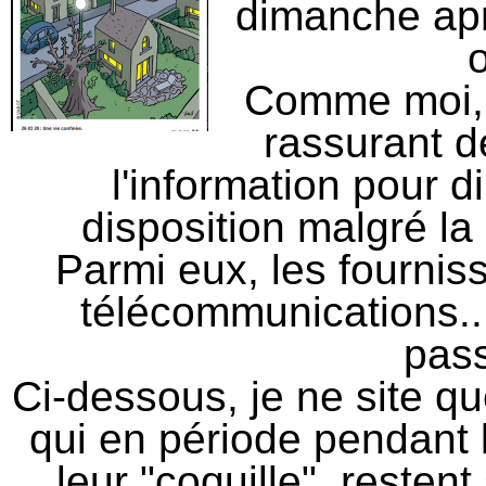
dimanche apr
Comme moi,
rassurant d
l'information pour di
disposition malgré la 
P
armi eux, les fournis
télécommunications..
pas
C
i-dessous, je ne site 
qui en période pendant 
leur "coquille", resten