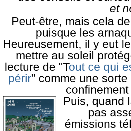
et n
P
eut-être, mais cela 
puisque les arnaq
Heureusement, il y eut l
mettre au soleil proté
lecture de "T
out ce qui e
périr
" comme une sorte 
confinement 
Puis, quand l
pas asse
émissions té