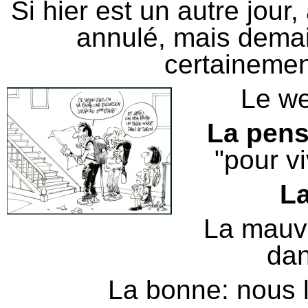
Si hier est un autre jour, 
annulé, mais demain
certainement
Le we
La pens
"pour v
L
La mauv
dan
La bonne: nous