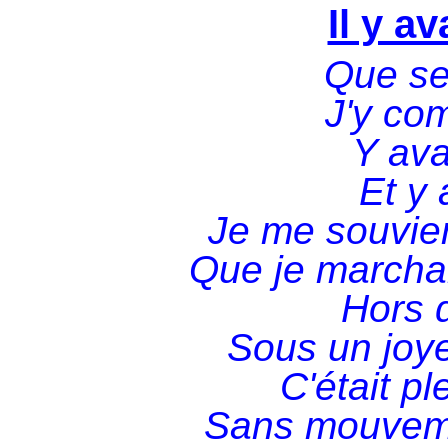
Il y av
Que se 
J'y co
Y ava
Et y 
Je me souvie
Que je marcha
Hors 
Sous un joye
C'était pl
Sans mouveme