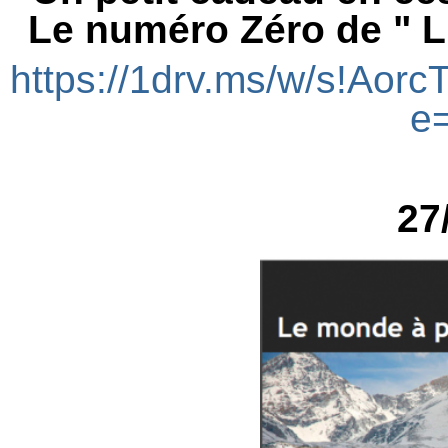
Le numéro Zéro de " L'
https://1drv.ms/w/s!A
e
27