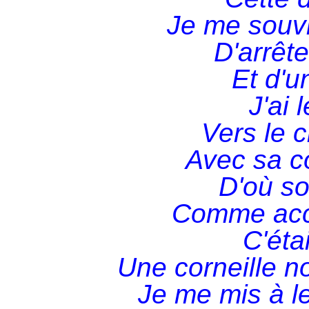
Je me souvi
D'arrêt
Et d'u
J'ai 
Vers le c
Avec sa c
D'où so
Comme accor
C'éta
Une corneille no
Je me mis à le