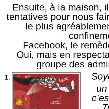
Ensuite, à la maison, i
tentatives pour nous fai
le plus agréableme
confinem
Facebook, le remèd
O
ui, mais en respecta
groupe des admin
Soy
un
c’es
T