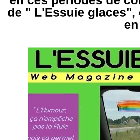
en ces périodes de c
de " L'Essuie glaces",
en