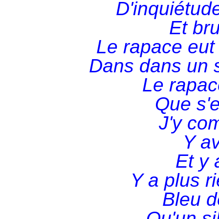
D'inquiétud
Et br
Le rapace eut 
Dans dans un s
Le rapac
Que s'e
J'y co
Y av
Et y 
Y a plus r
Bleu d
Qu'un si