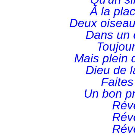
À la plac
Deux oiseaux
Dans un c
Toujour
Mais plein 
Dieu de l
Faites
Un bon p
Réve
Réve
Réve