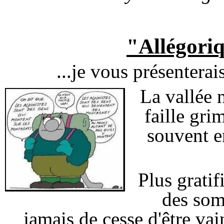
"Allégori
...je vous présenterai
La vallée n
faille gr
souvent e
Plus gratif
des som
jamais de cesse d'être va