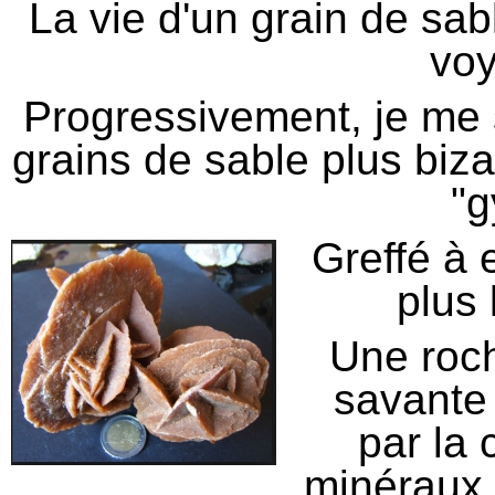
La vie d'un grain de sab
vo
Progressivement, je me 
grains de sable plus biz
"g
Greffé à 
plus 
Une roch
savante
par la 
minéraux 