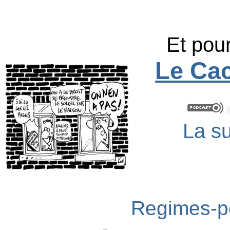
Et pour
Le Cac
La su
Regimes-po