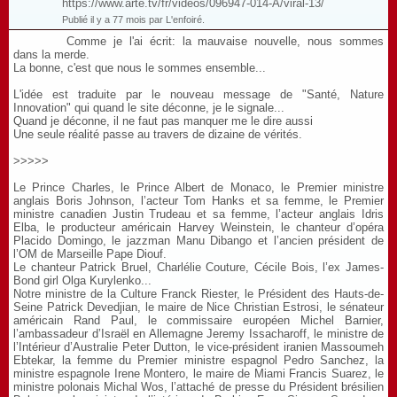
https://www.arte.tv/fr/videos/096947-014-A/viral-13/
Publié il y a 77 mois par L'enfoiré.
Comme je l'ai écrit: la mauvaise nouvelle, nous sommes
dans la merde.
La bonne, c'est que nous le sommes ensemble...
L'idée est traduite par le nouveau message de "Santé, Nature
Innovation" qui quand le site déconne, je le signale...
Quand je déconne, il ne faut pas manquer me le dire aussi
Une seule réalité passe au travers de dizaine de vérités.
>>>>>
Le Prince Charles, le Prince Albert de Monaco, le Premier ministre
anglais Boris Johnson, l’acteur Tom Hanks et sa femme, le Premier
ministre canadien Justin Trudeau et sa femme, l’acteur anglais Idris
Elba, le producteur américain Harvey Weinstein, le chanteur d’opéra
Placido Domingo, le jazzman Manu Dibango et l’ancien président de
l’OM de Marseille Pape Diouf.
Le chanteur Patrick Bruel, Charlélie Couture, Cécile Bois, l’ex James-
Bond girl Olga Kurylenko...
Notre ministre de la Culture Franck Riester, le Président des Hauts-de-
Seine Patrick Devedjian, le maire de Nice Christian Estrosi, le sénateur
américain Rand Paul, le commissaire européen Michel Barnier,
l’ambassadeur d’Israël en Allemagne Jeremy Issacharoff, le ministre de
l’Intérieur d’Australie Peter Dutton, le vice-président iranien Massoumeh
Ebtekar, la femme du Premier ministre espagnol Pedro Sanchez, la
ministre espagnole Irene Montero, le maire de Miami Francis Suarez, le
ministre polonais Michal Wos, l’attaché de presse du Président brésilien