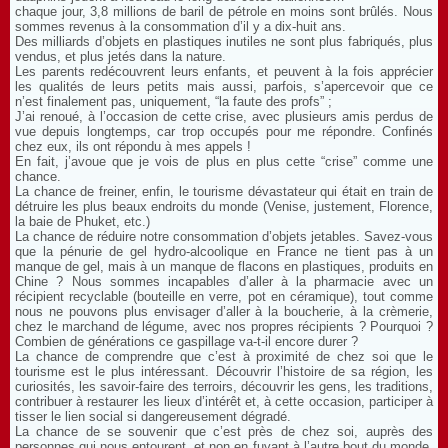
chaque jour, 3,8 millions de baril de pétrole en moins sont brûlés. Nous
sommes revenus à la consommation d’il y a dix-huit ans.
Des milliards d’objets en plastiques inutiles ne sont plus fabriqués, plus
vendus, et plus jetés dans la nature.
Les parents redécouvrent leurs enfants, et peuvent à la fois apprécier
les qualités de leurs petits mais aussi, parfois, s’apercevoir que ce
n’est finalement pas, uniquement, “la faute des profs” ;
J’ai renoué, à l’occasion de cette crise, avec plusieurs amis perdus de
vue depuis longtemps, car trop occupés pour me répondre. Confinés
chez eux, ils ont répondu à mes appels !
En fait, j’avoue que je vois de plus en plus cette “crise” comme une
chance.
La chance de freiner, enfin, le tourisme dévastateur qui était en train de
détruire les plus beaux endroits du monde (Venise, justement, Florence,
la baie de Phuket, etc.)
La chance de réduire notre consommation d’objets jetables. Savez-vous
que la pénurie de gel hydro-alcoolique en France ne tient pas à un
manque de gel, mais à un manque de flacons en plastiques, produits en
Chine ? Nous sommes incapables d’aller à la pharmacie avec un
récipient recyclable (bouteille en verre, pot en céramique), tout comme
nous ne pouvons plus envisager d’aller à la boucherie, à la crèmerie,
chez le marchand de légume, avec nos propres récipients ? Pourquoi ?
Combien de générations ce gaspillage va-t-il encore durer ?
La chance de comprendre que c’est à proximité de chez soi que le
tourisme est le plus intéressant. Découvrir l’histoire de sa région, les
curiosités, les savoir-faire des terroirs, découvrir les gens, les traditions,
contribuer à restaurer les lieux d’intérêt et, à cette occasion, participer à
tisser le lien social si dangereusement dégradé.
La chance de se souvenir que c’est près de chez soi, auprès des
personnes qui nous entourent, et non en fuyant à l’autre bout du monde,