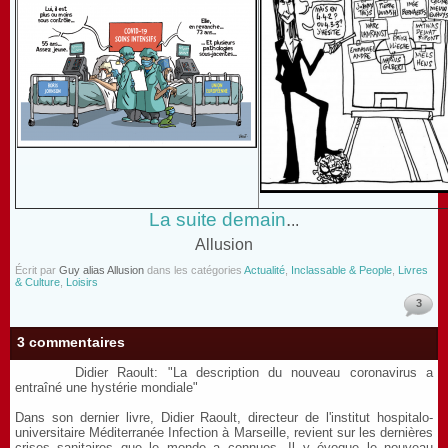
La suite demain
.
..
Allusion
Écrit par
Guy alias Allusion
dans les catégories
Actualité
,
Inclassable & People
,
Livres
& Culture
,
Loisirs
3
3 commentaires
Didier Raoult: "La description du nouveau coronavirus a
entraîné une hystérie mondiale"
Dans son dernier livre, Didier Raoult, directeur de l'institut hospitalo-
universitaire Méditerranée Infection à Marseille, revient sur les dernières
crises sanitaires que le monde a connues. Il y évoque le nouveau