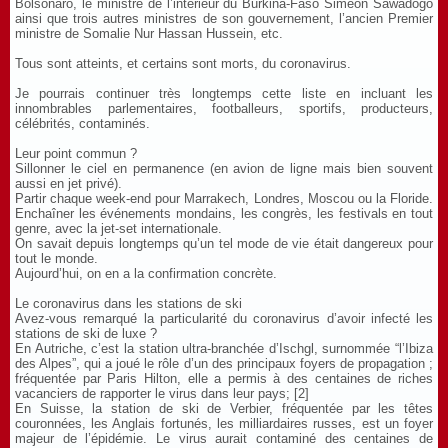
Bolsonaro, le ministre de l’intérieur du Burkina-Faso Simeon Sawadogo
ainsi que trois autres ministres de son gouvernement, l’ancien Premier
ministre de Somalie Nur Hassan Hussein, etc.
Tous sont atteints, et certains sont morts, du coronavirus.
Je pourrais continuer très longtemps cette liste en incluant les
innombrables parlementaires, footballeurs, sportifs, producteurs,
célébrités, contaminés.
Leur point commun ?
Sillonner le ciel en permanence (en avion de ligne mais bien souvent
aussi en jet privé).
Partir chaque week-end pour Marrakech, Londres, Moscou ou la Floride.
Enchaîner les événements mondains, les congrès, les festivals en tout
genre, avec la jet-set internationale.
On savait depuis longtemps qu’un tel mode de vie était dangereux pour
tout le monde.
Aujourd’hui, on en a la confirmation concrète.
Le coronavirus dans les stations de ski
Avez-vous remarqué la particularité du coronavirus d’avoir infecté les
stations de ski de luxe ?
En Autriche, c’est la station ultra-branchée d’Ischgl, surnommée “l’Ibiza
des Alpes”, qui a joué le rôle d’un des principaux foyers de propagation ;
fréquentée par Paris Hilton, elle a permis à des centaines de riches
vacanciers de rapporter le virus dans leur pays; [2]
En Suisse, la station de ski de Verbier, fréquentée par les têtes
couronnées, les Anglais fortunés, les milliardaires russes, est un foyer
majeur de l’épidémie. Le virus aurait contaminé des centaines de