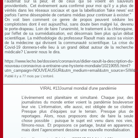
l’audimat sur la peur, et de ceux qui se voient en sauveurs
providentiels. Cet événement aura confirmé pour moi qu’il y a plus de
vérités dans les réseaux sociaux et que la labellisation 'fake news' est
parfois l’arme désespérée de certains médias pour continuer à exister."
On voit bien comment ce genre de propos peuvent séduire les
complotistes dont il est aujourd'hui, sans doute bien malgré lui, devenu
le porte-drapeau. Loin de faire l’unanimité, le traitement à la chloroquine,
par l'effet de sa surmédiatisation, est désormais bien plus qu'un débat
scientifique. La méthodologie du professeur Raoult mais aussi sa vision
de la médecine qui divisent la communauté scientifique. La crise du
Covid-19 donnera-t-elle lieu à un grand débat autour de la recherche
médicale? L’avenir nous le dira.
https://www.lecho.be/dossiers/coronavirus/didier-raoult-la-description-du-
nouveau-coronavirus-a-entraine-une-hysterie-mondiale/10219055.html?
utm_campaign=NOUVEAUSUR&utm_medium=email&utm_source=SIM&ut
Publié il y a 77 mois par L'enfoiré.
Répondre à ce commentaire
VIRAL #13Journal mondial d'une pandémie
L’évènement est planétaire et simultané. Chaque jour, des
journalistes du monde entier voient la pandémie bouleverser
leur vie. L’information, elle aussi, est obligée de se cloitrer.
Presque plus d’équipes sur le terrain. Presque plus de
reportages. Alors, nous proposons donc de faire la seule
chose possible : puisque le sujet est venu dans nos vies,
filmons-nous. Et proposons ce partage, brutal en apparence,
mais dont l’agencement dessine une nouvelle mondialisation.