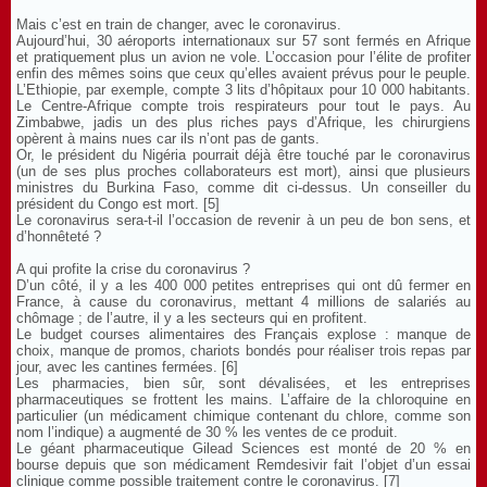
Mais c’est en train de changer, avec le coronavirus.
Aujourd’hui, 30 aéroports internationaux sur 57 sont fermés en Afrique
et pratiquement plus un avion ne vole. L’occasion pour l’élite de profiter
enfin des mêmes soins que ceux qu’elles avaient prévus pour le peuple.
L’Ethiopie, par exemple, compte 3 lits d’hôpitaux pour 10 000 habitants.
Le Centre-Afrique compte trois respirateurs pour tout le pays. Au
Zimbabwe, jadis un des plus riches pays d’Afrique, les chirurgiens
opèrent à mains nues car ils n’ont pas de gants.
Or, le président du Nigéria pourrait déjà être touché par le coronavirus
(un de ses plus proches collaborateurs est mort), ainsi que plusieurs
ministres du Burkina Faso, comme dit ci-dessus. Un conseiller du
président du Congo est mort. [5]
Le coronavirus sera-t-il l’occasion de revenir à un peu de bon sens, et
d’honnêteté ?
A qui profite la crise du coronavirus ?
D’un côté, il y a les 400 000 petites entreprises qui ont dû fermer en
France, à cause du coronavirus, mettant 4 millions de salariés au
chômage ; de l’autre, il y a les secteurs qui en profitent.
Le budget courses alimentaires des Français explose : manque de
choix, manque de promos, chariots bondés pour réaliser trois repas par
jour, avec les cantines fermées. [6]
Les pharmacies, bien sûr, sont dévalisées, et les entreprises
pharmaceutiques se frottent les mains. L’affaire de la chloroquine en
particulier (un médicament chimique contenant du chlore, comme son
nom l’indique) a augmenté de 30 % les ventes de ce produit.
Le géant pharmaceutique Gilead Sciences est monté de 20 % en
bourse depuis que son médicament Remdesivir fait l’objet d’un essai
clinique comme possible traitement contre le coronavirus. [7]