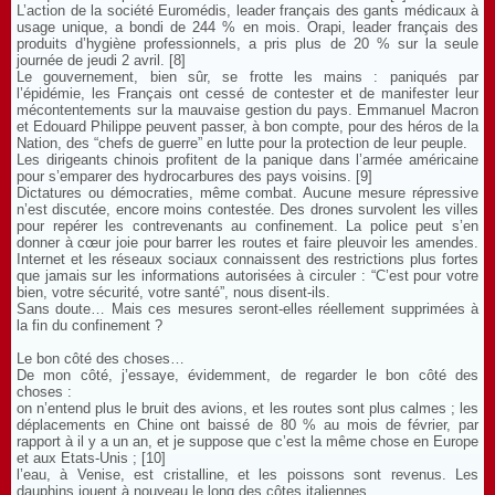
L’action de la société Euromédis, leader français des gants médicaux à
usage unique, a bondi de 244 % en mois. Orapi, leader français des
produits d’hygiène professionnels, a pris plus de 20 % sur la seule
journée de jeudi 2 avril. [8]
Le gouvernement, bien sûr, se frotte les mains : paniqués par
l’épidémie, les Français ont cessé de contester et de manifester leur
mécontentements sur la mauvaise gestion du pays. Emmanuel Macron
et Edouard Philippe peuvent passer, à bon compte, pour des héros de la
Nation, des “chefs de guerre” en lutte pour la protection de leur peuple.
Les dirigeants chinois profitent de la panique dans l’armée américaine
pour s’emparer des hydrocarbures des pays voisins. [9]
Dictatures ou démocraties, même combat. Aucune mesure répressive
n’est discutée, encore moins contestée. Des drones survolent les villes
pour repérer les contrevenants au confinement. La police peut s’en
donner à cœur joie pour barrer les routes et faire pleuvoir les amendes.
Internet et les réseaux sociaux connaissent des restrictions plus fortes
que jamais sur les informations autorisées à circuler : “C’est pour votre
bien, votre sécurité, votre santé”, nous disent-ils.
Sans doute… Mais ces mesures seront-elles réellement supprimées à
la fin du confinement ?
Le bon côté des choses…
De mon côté, j’essaye, évidemment, de regarder le bon côté des
choses :
on n’entend plus le bruit des avions, et les routes sont plus calmes ; les
déplacements en Chine ont baissé de 80 % au mois de février, par
rapport à il y a un an, et je suppose que c’est la même chose en Europe
et aux Etats-Unis ; [10]
l’eau, à Venise, est cristalline, et les poissons sont revenus. Les
dauphins jouent à nouveau le long des côtes italiennes…