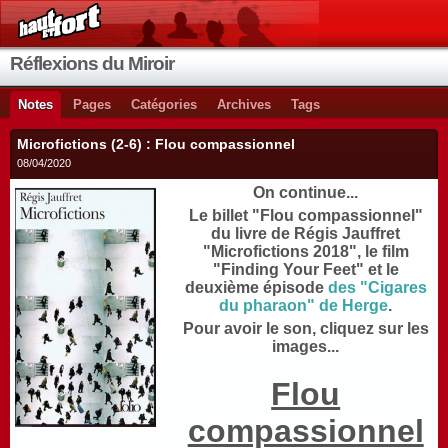
Réflexions du Miroir
Notes
Pages
Catégories
Archives
Tags
Microfictions (2-6) : Flou compassionnel
08/04/2020
On continue...
Le billet "Flou compassionnel"
du livre de Régis Jauffret
"Microfictions 2018", le film
"Finding Your Feet" et le
deuxième épisode
des "Cigares
du pharaon" de Herge
.
Pour avoir le son, cliquez sur les
images...
Flou
compassionnel