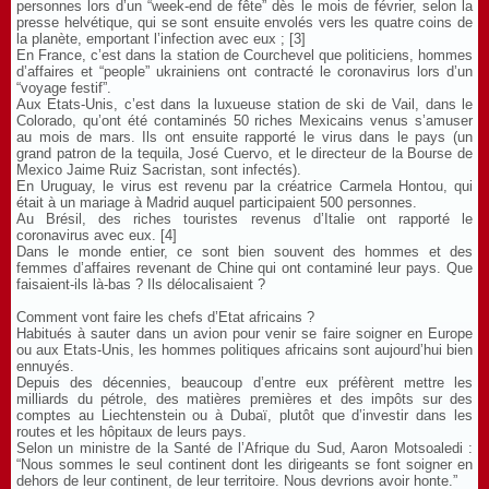
personnes lors d’un “week-end de fête” dès le mois de février, selon la
presse helvétique, qui se sont ensuite envolés vers les quatre coins de
la planète, emportant l’infection avec eux ; [3]
En France, c’est dans la station de Courchevel que politiciens, hommes
d’affaires et “people” ukrainiens ont contracté le coronavirus lors d’un
“voyage festif”.
Aux Etats-Unis, c’est dans la luxueuse station de ski de Vail, dans le
Colorado, qu’ont été contaminés 50 riches Mexicains venus s’amuser
au mois de mars. Ils ont ensuite rapporté le virus dans le pays (un
grand patron de la tequila, José Cuervo, et le directeur de la Bourse de
Mexico Jaime Ruiz Sacristan, sont infectés).
En Uruguay, le virus est revenu par la créatrice Carmela Hontou, qui
était à un mariage à Madrid auquel participaient 500 personnes.
Au Brésil, des riches touristes revenus d’Italie ont rapporté le
coronavirus avec eux. [4]
Dans le monde entier, ce sont bien souvent des hommes et des
femmes d’affaires revenant de Chine qui ont contaminé leur pays. Que
faisaient-ils là-bas ? Ils délocalisaient ?
Comment vont faire les chefs d’Etat africains ?
Habitués à sauter dans un avion pour venir se faire soigner en Europe
ou aux Etats-Unis, les hommes politiques africains sont aujourd’hui bien
ennuyés.
Depuis des décennies, beaucoup d’entre eux préfèrent mettre les
milliards du pétrole, des matières premières et des impôts sur des
comptes au Liechtenstein ou à Dubaï, plutôt que d’investir dans les
routes et les hôpitaux de leurs pays.
Selon un ministre de la Santé de l’Afrique du Sud, Aaron Motsoaledi :
“Nous sommes le seul continent dont les dirigeants se font soigner en
dehors de leur continent, de leur territoire. Nous devrions avoir honte.”