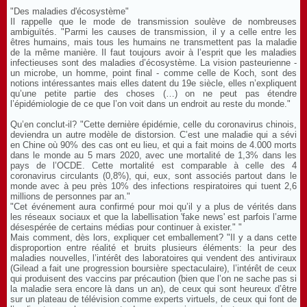
"Des maladies d'écosystème"
Il rappelle que le mode de transmission soulève de nombreuses
ambiguïtés. "Parmi les causes de transmission, il y a celle entre les
êtres humains, mais tous les humains ne transmettent pas la maladie
de la même manière. Il faut toujours avoir à l’esprit que les maladies
infectieuses sont des maladies d’écosystème. La vision pasteurienne -
un microbe, un homme, point final - comme celle de Koch, sont des
notions intéressantes mais elles datent du 19e siècle, elles n’expliquent
qu’une petite partie des choses (…) on ne peut pas étendre
l’épidémiologie de ce que l’on voit dans un endroit au reste du monde."
Qu’en conclut-il? "Cette dernière épidémie, celle du coronavirus chinois,
deviendra un autre modèle de distorsion. C’est une maladie qui a sévi
en Chine où 90% des cas ont eu lieu, et qui a fait moins de 4.000 morts
dans le monde au 5 mars 2020, avec une mortalité de 1,3% dans les
pays de l’OCDE. Cette mortalité est comparable à celle des 4
coronavirus circulants (0,8%), qui, eux, sont associés partout dans le
monde avec à peu près 10% des infections respiratoires qui tuent 2,6
millions de personnes par an."
"Cet événement aura confirmé pour moi qu’il y a plus de vérités dans
les réseaux sociaux et que la labellisation 'fake news' est parfois l’arme
désespérée de certains médias pour continuer à exister." "
Mais comment, dès lors, expliquer cet emballement? "Il y a dans cette
disproportion entre réalité et bruits plusieurs éléments: la peur des
maladies nouvelles, l’intérêt des laboratoires qui vendent des antiviraux
(Gilead a fait une progression boursière spectaculaire), l’intérêt de ceux
qui produisent des vaccins par précaution (bien que l’on ne sache pas si
la maladie sera encore là dans un an), de ceux qui sont heureux d’être
sur un plateau de télévision comme experts virtuels, de ceux qui font de