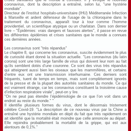
coronavirus, dont la description a entraîné, selon lui, "une hystérie
mondiale".
Directeur de l'institut hospitalo-universitaire (IHU) Méditerranée Infection
à Marseille et ardent défenseur de l'usage de la chloroquine dans le
traitement du coronavirus, apparaît tour à tour comme l’homme
providentiel, un scientifique atypique ou un charlatan. Dans son dernier
livre – "Épidémies: vrais dangers et fausses alertes", il passe en revue
les différentes épidémies et crises sanitaires que le monde a connues
ces dernières années.
Les coronavirus sont "très répandus"
Le chapitre 8, qui concerne les coronavirus, suscite évidemment le plus
de curiosité étant donné la situation actuelle. "Les coronavirus (du latin
corona) sont une très large famille de virus qui doivent leur nom au fait
qu’ils semblent dotés d’une couronne. Ce sont des virus très répandus
qui atteignent aussi bien les oiseaux que les mammifères, et certains
d’entre eux ont une transmission interhumaine. Ces derniers sont
fréquents, tuent de temps en temps, mais sont complètement ignorés
de la presse et de la plupart des autorités sanitaires du monde. Ce qui
est vraiment étrange, car les coronavirus constituent la troisième cause
d’infection respiratoire virale", peut-on y lire.
"On ne peut pas étendre l’épidémiologie de ce que l’on voit dans un
endroit au reste du monde." "
Il identifie plusieurs formes du virus, dont le désormais tristement
célèbre Covid-19. "La description de ce nouveau virus par la Chine a
entraîné une hystérie mondiale en dépit du fait que très rapidement on
ait identifié que la mortalité était moindre que celle annoncée au départ.
Elle rejoindra probablement la mortalité de la grippe, qui est aux
alentours de 0,1%."