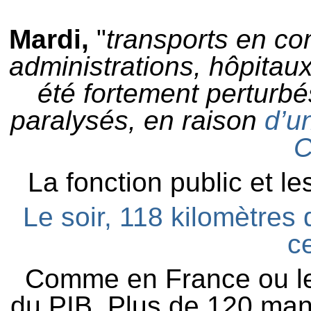
Mardi,
"
t
ransports en com
administrations, hôpitaux
été fortement perturbé
paralysés, en raison
d’un
C
La fonction public et le
Le soir, 118 kilomètres 
ce
Comme en France ou l
du PIB. Plus de 120 man