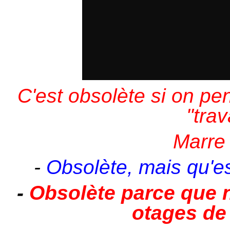
C'est obsolète si on pen
"trav
Marre 
-
Obsolète, mais qu'es
-
Obsolète parce que
otages de 