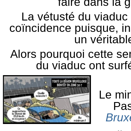
faire dans la 
La vétusté du viaduc
coïncidence puisque, ins
un véritabl
Alors pourquoi cette se
du viaduc ont sur
Le min
Pas
Bruxe