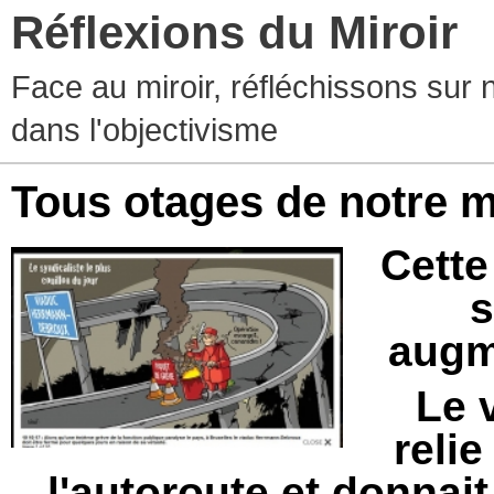
Réflexions du Miroir
Face au miroir, réfléchissons sur 
dans l'objectivisme
Tous otages de notre m
Cette
s
augme
Le 
relie
l'autoroute et donnai