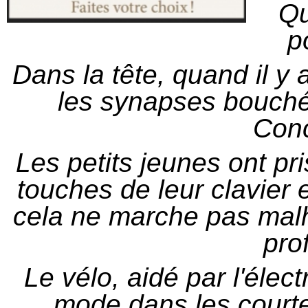
Qu
p
Dans la tête, quand il y
les synapses bouchés
Conc
Les petits jeunes ont pri
touches de leur clavier 
cela ne marche pas mal
pro
Le vélo,
aidé par l'élect
mode dans les court