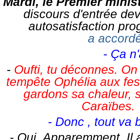
Mardi, le Premier minis
discours d'entrée d
autosatisfaction p
a accordé
- Ça n
-
Oufti, tu déconnes. On 
tempête Ophélia aux fes
gardons sa chaleur,
Caraïbes.
- Donc , tout va b
- Oui. Apparemment. Il a