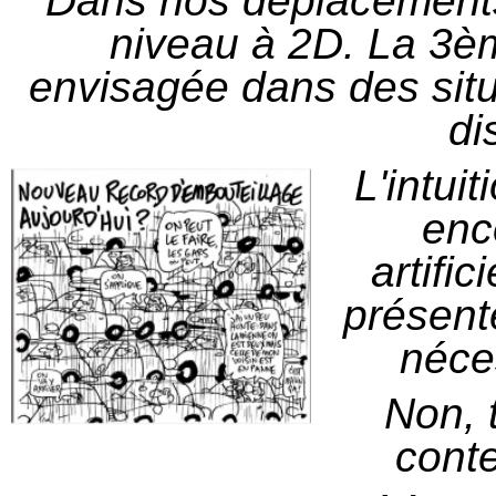
Dans nos déplacement
niveau à 2D. La 3è
envisagée dans des sit
di
L'intuit
enco
artific
présent
néce
Non, 
conte