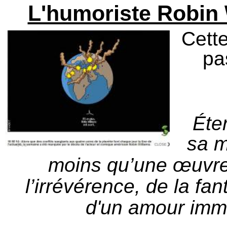
L'humoriste Robin 
Cett
pa
Éter
sa m
moins qu’une œuvre
l’irrévérence, de la fan
d'un amour immo