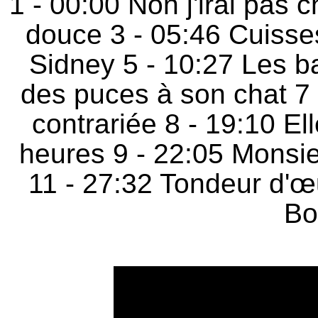
1 -
00:00
Non j'irai pas 
douce 3 -
05:46
Cuisse
Sidney 5 -
10:27
Les ba
des puces à son chat 7
contrariée 8 -
19:10
Ell
heures 9 -
22:05
Monsieu
11 -
27:32
Tondeur d'œ
Bo