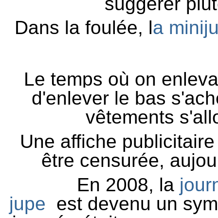
suggérer plut
Dans la foulée, l
a minij
Le temps où on enlevai
d'enlever le bas s'ach
vêtements s'al
Une affiche publicitaire
être censurée, aujour
En 2008, la
jour
jupe
est
devenu un symbo