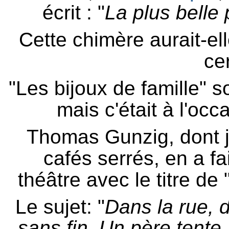
écrit : "
La plus belle
Cette chimère aurait-ell
ce
"
Les bijoux de famille
" s
mais c'était à l'occ
Thomas Gunzig, dont je
cafés serrés,
en a fa
théâtre
avec le titre de 
Le sujet: "
Dans la rue, d
sans fin. Un père tente