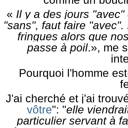
«
Il y a des jours "avec"
"sans", faut faire "avec"
fringues alors que no
passe à poil
.», me s
int
Pourquoi l'homme est-i
f
J'ai cherché et j'ai trouv
vôtre
": "
elle viendra
particulier servant à f