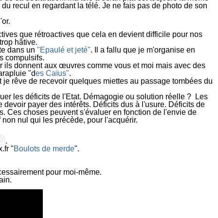
du recul en regardant la télé. Je ne fais pas de photo de son
'or.
ives que rétroactives que cela en devient difficile pour nos
trop hâtive.
nte dans un
"Epaulé et jeté"
. Il a fallu que je m'organise en
 compulsifs.
ns car ils donnent aux œuvres comme vous et moi mais avec des
arapluie "d
es Caïus"
.
 et je rêve de recevoir quelques miettes au passage tombées du
uer les déficits de l'Etat. Démagogie ou solution réelle ? Les
 devoir payer des intérêts. Déficits dus à l'usure. Déficits de
rès. Ces choses peuvent s'évaluer en fonction de l'envie de
 non nul qui les précède, pour l'acquérir.
.
.fr "
Boulots de merde
".
nécessairement pour moi-même.
ain.