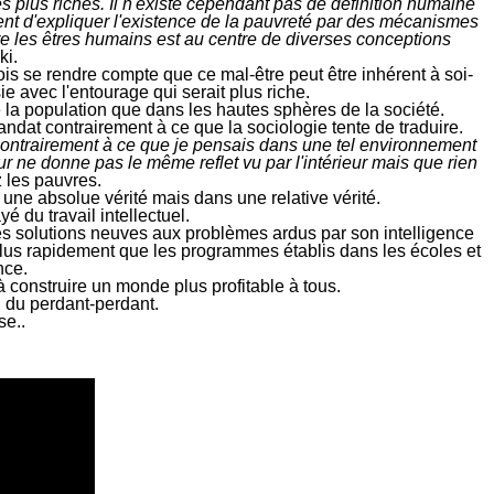
es plus riches. Il n'existe cependant pas de définition humaine
tent d'expliquer l'existence de la pauvreté par des mécanismes
e les êtres humains est au centre de diverses conceptions
ki.
fois se rendre compte que ce mal-être peut être
inhérent
à soi-
avec l'entourage qui serait plus riche
.
e la population que dans les hautes sphères de la société.
mandat
contrairement à ce que la sociologie tente de traduire.
i contrairement à ce que je pensais dans une tel environnement
ieur ne donne pas le même reflet vu par l'intérieur mais que rien
 les pauvres.
 une absolue vérité mais dans une relative vérité.
é du travail intellectuel.
des solutions neuves aux problèmes ardus par son intelligence
us rapidement que les programmes établis dans les écoles et
nce.
à construire un monde plus profitable à tous.
u du perdant-perdant.
se..