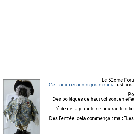
Le 52ème Forum
Ce Forum économique mondial
est une 
P
o
D
es politiques de haut vol sont en eff
L
’élite de la planète ne pourrait fonct
D
ès l'entrée, cela commençait mal: "
Les