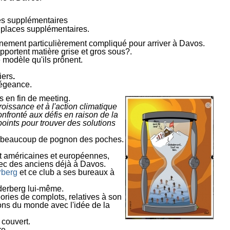
ces supplémentaires
q places supplémentaires.
minement particulièrement compliqué pour arriver à Davos.
pportent matière grise et gros sous?.
 modèle qu'ils prônent.
iers
.
légeance.
s en fin de meeting.
roissance et à l'action climatique
fronté aux défis en raison de la
s points pour trouver des solutions
ortir beaucoup de pognon des poches.
nt américaines et européennes,
vec des anciens déjà à Davos.
rberg
et ce club a ses bureaux à
ilderberg lui-même.
ories de complots, relatives à son
tions du monde
avec l'idée de la
 couvert.
re.