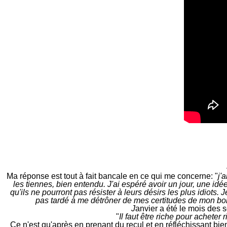
Ma réponse est tout à fait bancale en ce qui me concerne: "
j'
les tiennes, bien entendu. J'ai espéré avoir un jour, une idé
qu'ils ne pourront pas résister à leurs désirs les plus idiots.
pas tardé à me détrôner de mes certitudes de mon bon d
J
anvier a été le mois des
"
Il faut être riche pour achete
C
e n'est qu'après en prenant du recul et en réfléchissant bie