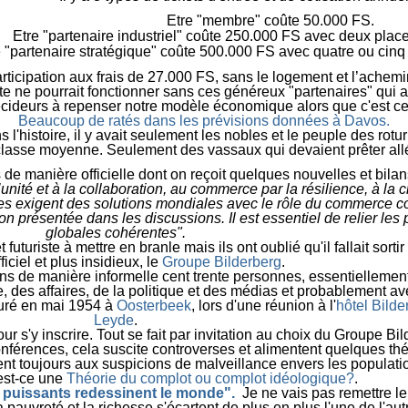
Etre "membre" coûte 50.000 FS.
Etre "partenaire industriel" coûte 250.000 FS avec deux pla
e "partenaire stratégique" coûte 500.000 FS avec quatre ou cin
articipation aux frais de 27.000 FS, sans le logement et l’ache
ète ne pourrait fonctionner sans ces généreux "partenaires" qui a
écideurs à repenser notre modèle économique alors que c'est ce
Beaucoup de ratés dans les prévisions données à Davos.
 l'histoire, il y avait seulement les nobles et le peuple des rotur
lasse moyenne. Seulement des vassaux qui devaient prêter al
de manière officielle dont on reçoit quelques nouvelles et bilan
unité et à la collaboration,
au commerce par la résilience, à la c
es exigent des solutions mondiales avec le rôle du commerce con
ion présentée dans les discussions.
Il est essentiel de relier le
globales cohérentes"
.
 futuriste à mettre en branle mais ils ont oublié qu'il fallait s
ficiel et plus insidieux, le
Groupe Bilderberg
.
ans de manière informelle cent trente personnes, essentielleme
, des affaires, de la politique et des médias et probablement a
guré en
mai 1954
à
Oosterbeek
, lors d'une réunion à l'
hôtel Bilde
Leyde
.
ur s'y inscrire. Tout se fait par invitation au choix du Groupe B
onférences, cela suscite controverses et alimentent quelques thé
ent toujours aux suspicions de malveillance envers les popula
est-ce une
Théorie du complot ou complot idéologique?
.
 puissants redessinent le monde".
Je ne vais pas remettre le
a pauvreté et la richesse s'écartent de plus en plus l'une de l'aut