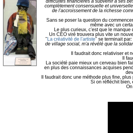
difficultés financières à subvenir à ses b
complètement consensuelle et universelle 
de l'accroissement de la richesse com
S
ans se poser la question du commencemen
même avec un certai
L
e plus curieux, c'est que le manque 
U
n CEO viré trouvera plus vite un nouve
"
La créativité de l'artiste
" se terminait par
:
de village social, m'a révélé que la solidar
I
l faudrait donc relativiser e
I
l fa
L
a société paie mieux un cerveau bien fa
en plus des connaissances acquises penda
dev
I
l faudrait donc une méthode plus fine, plu
S
i on réfléchit bie
O
n