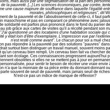
esoins, mais aussi par une stigmatisation de la part des personn
de la pauvreté. [...] Les sciences économiques, par contre, ten
me une cause majeure de souffrance dans laquelle l'égalité entr
morales, philosophiques et religieuses", dit
Wi
t de la pauvreté et de l'aboutissement de celle-ci, il faut par
n masochisme et pas en comparant ce phénomène avec jalousie 
de solidarité est parfois plus prononcé dans le fond du panier d
au job grâce aux cartes de visites qu'il a récolté pendant son 
 "J'ai questionné un des locataires d'une habitation sociale qu
ité y était loin d'être d'exemplaire. L'impression vue par l'extér
n'est resté comme avant"
. Le chacun pour soi a mué chez
t non pas répondre à la pauvreté par des solutions "pauvres" dans
udrait surtout bien distinguer un travail manuel, souvent moins pay
it qu'un cerveau bien rempli. Un cerveau bien fait va chercher 
nt son écolage. Ces connaissances progressent aujourd'hui pl
iennent obsolètes si elles ne se mettent pas à jour en permane
s personnalisée,
pour sentir le besoin de récréer une vraie envie 
n, on n'a que la monnaie de sa pièce entre du donnant-donnant o
 parle souvent de seuil de pauvreté, mais jamais seuil de riches
N
'est-ce pas un indice de manque de réflexion?