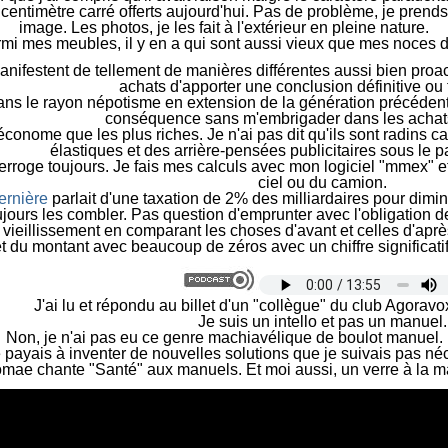
ntimètre carré offerts aujourd'hui. Pas de problème, je prends 
image. Les photos, je les fait à l'extérieur en pleine nature.
rmi mes meubles, il y en a qui sont aussi vieux que mes noces d
anifestent de tellement de manières différentes aussi bien proact
achats d'apporter une conclusion définitive ou 
 dans le rayon népotisme en extension de la génération précéde
conséquence sans m'embrigader dans les achats
s économe que les plus riches. Je n'ai pas dit qu'ils sont radi
élastiques et des arrière-pensées publicitaires sous le p
terroge toujours. Je fais mes calculs avec mon logiciel "mmex"
ciel ou du camion.
ernière
parlait d'une taxation de 2% des milliardaires pour dimin
toujours les combler. Pas question d'emprunter avec l'obligation de
 le vieillissement en comparant les choses d'avant et celles d'ap
 du montant avec beaucoup de zéros avec un chiffre significatif
J
'ai lu et répondu au billet d'un "collègue" du club Agoravox
J
e suis un intello et pas un manuel.
N
on, je n'ai pas eu ce genre machiavélique de boulot manuel.
 payais à inventer de nouvelles solutions que je suivais pas 
omae chante "Santé" aux manuels. Et moi aussi, un verre à la m