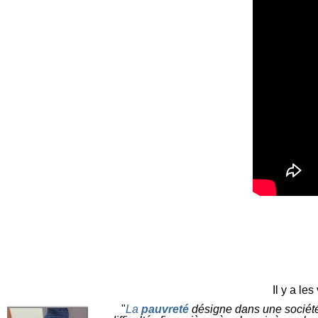
Il y a le
"
La
pauvreté
désigne dans une société d