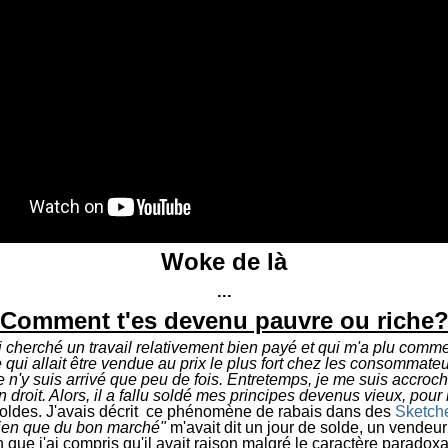
Woke de là
...
Comment t'es devenu pauvre ou riche
ai cherché un travail relativement bien payé et qui m'a plu comm
e qui allait être vendue au prix le plus fort chez les consommateu
 Je n'y suis arrivé que peu de fois. Entretemps, je me suis accro
roit. Alors, il a fallu soldé mes principes devenus vieux, pour 
 soldes. J'avais décrit ce phénomène de rabais dans des
Sketch
r rien que du bon marché"
m'avait dit un jour de solde, un vendeur
n que j'ai compris qu'il avait raison malgré le caractère paradox