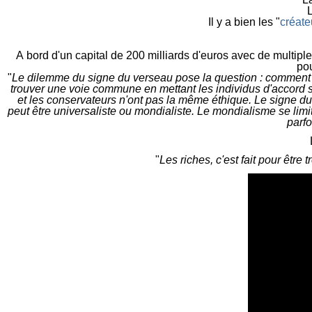
L
I
l y a bien les "
créate
A
bord d'un capital de 200 milliards d'euros avec de multipl
pou
"
Le dilemme du signe du verseau pose la question : comment co
trouver une voie commune en mettant les individus d'accord sur
et les conservateurs n'ont pas la même éthique. Le signe du
peut être universaliste ou mondialiste. Le mondialisme se lim
parfo
"
Les riches, c'est fait pour être 