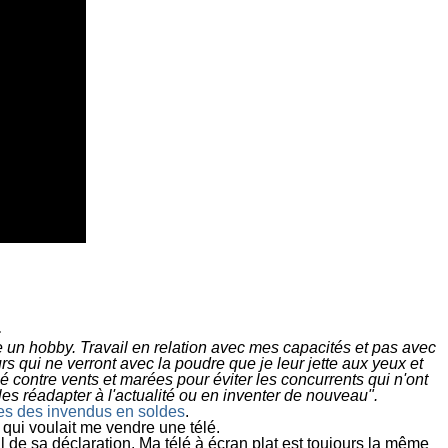
?
e un hobby. Travail en relation avec mes capacités et pas avec
rs qui ne verront avec la poudre que je leur jette aux yeux et
ché contre vents et marées pour éviter les concurrents qui n'ont
les réadapter à l'actualité ou en inventer de nouveau
".
es des invendus en soldes
.
 qui voulait me vendre une télé.
al de sa déclaration. Ma télé à écran plat est toujours la même