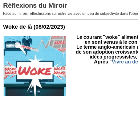
Réflexions du Miroir
Face au miroir, réfléchissons sur notre vie avec un peu de subjectivité dans l'obj
Woke de là
(08/02/2023)
Le courant "woke" alimente 
en sont venus à le con
L
e terme anglo-américain
de son adoption croissante
idées progressistes,
A
près "
Vivre au d