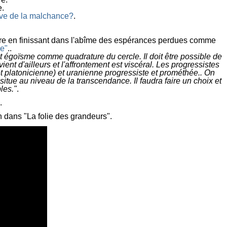
e.
tive de la malchance?
.
eindre en finissant dans l'abîme des espérances perdues comme
se"
..
t égoïsme comme quadrature du cercle. Il doit être possible de
nt d'ailleurs et l'affrontement est viscéral. Les progressistes
t platonicienne) et uranienne progressiste et prométhée.. On
situe au niveau de la transcendance. I
l faudra faire un choix et
les."
.
.
n dans "La folie des grandeurs".