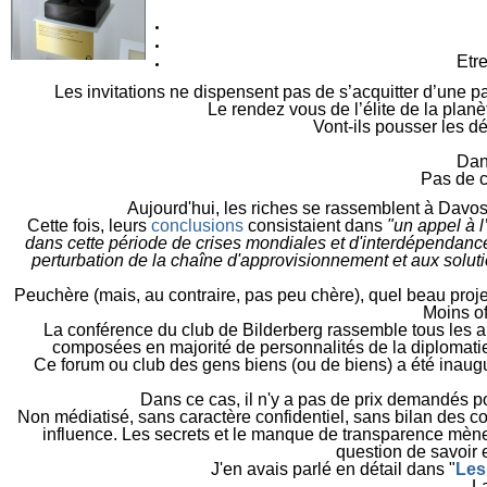
Etr
Les invitations ne dispensent pas de s’acquitter d’une p
L
e rendez vous de l’élite de la plan
V
ont-ils pousser les d
Dans
Pas de c
Aujourd'hui, les riches se rassemblent à Davos 
C
ette fois, leurs
conclusions
consistaient dans
"un appel à l’
dans cette période de crises mondiales et d'interdépendanc
perturbation de la chaîne d'approvisionnement et aux solut
P
euchère (mais, au contraire, pas peu chère), quel beau projet
M
oins of
L
a conférence du club de Bilderberg rassemble tous les 
composées en majorité de personnalités de la diplomatie
C
e forum ou club des gens biens (ou de biens) a été inau
D
ans ce cas, il n'y a pas de prix demandés po
N
on médiatisé, sans caractère confidentiel, sans bilan des c
influence. Les secrets et le manque de transparence mèn
question de savoir 
J
'en avais parlé en détail d
ans "
Les
L