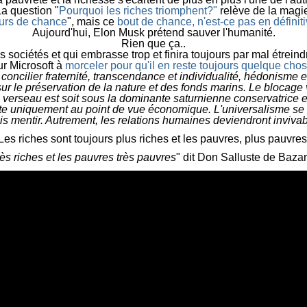
a question "
Pourquoi les riches
triomphent?"
relève de la magi
urs de chance
", mais ce
bout de chance, n'est-ce pas en défini
A
ujourd'hui, Elon Musk prétend sauver l'humanité.
R
ien que ça..
es sociétés et qui embrasse trop et finira toujours par mal étr
r Microsoft à
morceler pour qu'il en reste toujours quelque cho
ncilier fraternité, transcendance et individualité, hédonisme e
 le préservation de la nature et des fonds marins. Le blocage vie
 verseau est soit sous la dominante saturnienne conservatrice e
ite uniquement au point de vue économique. L'universalisme se 
is mentir. Autrement, les relations humaines deviendront invivab
Les riches sont toujours plus riches et les pauvres, plus pauvres
très riches et les pauvres très pauvres
" dit Don Salluste de Baza