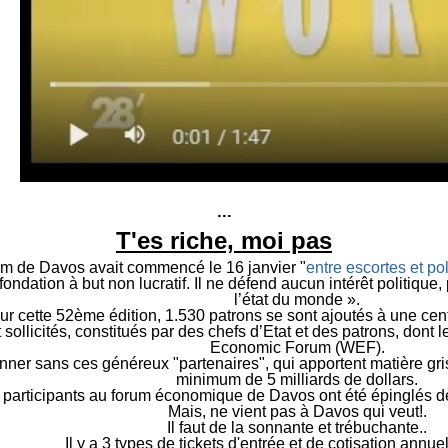
...
T'es riche, moi pas
 de Davos avait commencé le 16 janvier "
entre escortes et po
fondation à but non lucratif. Il ne défend aucun intérêt politique
l’état du monde ».
ur cette 52ème édition, 1.530 patrons se sont ajoutés à une ce
et sollicités, constitués par des chefs d’Etat et des patrons, don
Economic Forum (WEF).
ionner sans ces généreux "partenaires", qui apportent matière gris
minimum de 5 milliards de dollars.
 participants au forum économique de Davos ont été épinglés dè
Mais, ne vient pas à Davos qui veut!.
I
l faut de la sonnante et trébuchante..
I
l y a 3 types de tickets d'entrée et de cotisation annu