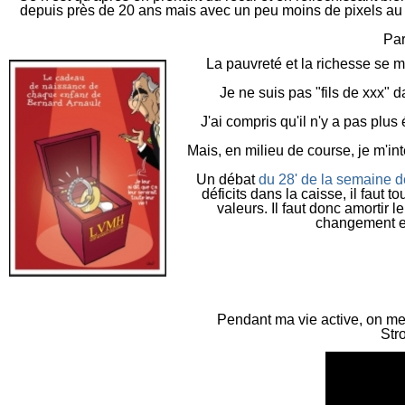
depuis près de 20 ans mais avec un peu moins de pixels au ce
P
a
La pauvreté et la richesse se m
J
e ne suis pas "fils de xxx"
J
'ai compris qu'il n'y a pas plu
M
ais, en milieu de course, je m
'in
U
n débat
du 28' de la semaine d
déficits dans la caisse, il faut 
valeurs. Il faut donc amortir
changement et
P
endant ma vie active, on me
S
tr