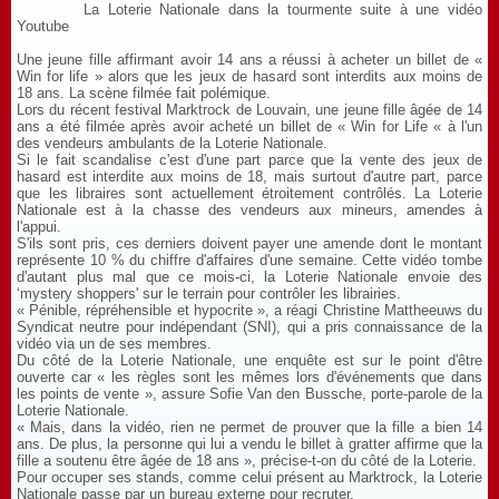
La Loterie Nationale dans la tourmente suite à une vidéo
Youtube
Une jeune fille affirmant avoir 14 ans a réussi à acheter un billet de «
Win for life » alors que les jeux de hasard sont interdits aux moins de
18 ans. La scène filmée fait polémique.
Lors du récent festival Marktrock de Louvain, une jeune fille âgée de 14
ans a été filmée après avoir acheté un billet de « Win for Life « à l'un
des vendeurs ambulants de la Loterie Nationale.
Si le fait scandalise c'est d'une part parce que la vente des jeux de
hasard est interdite aux moins de 18, mais surtout d'autre part, parce
que les libraires sont actuellement étroitement contrôlés. La Loterie
Nationale est à la chasse des vendeurs aux mineurs, amendes à
l'appui.
S'ils sont pris, ces derniers doivent payer une amende dont le montant
représente 10 % du chiffre d'affaires d'une semaine. Cette vidéo tombe
d'autant plus mal que ce mois-ci, la Loterie Nationale envoie des
‘mystery shoppers' sur le terrain pour contrôler les librairies.
« Pénible, répréhensible et hypocrite », a réagi Christine Mattheeuws du
Syndicat neutre pour indépendant (SNI), qui a pris connaissance de la
vidéo via un de ses membres.
Du côté de la Loterie Nationale, une enquête est sur le point d'être
ouverte car « les règles sont les mêmes lors d'événements que dans
les points de vente », assure Sofie Van den Bussche, porte-parole de la
Loterie Nationale.
« Mais, dans la vidéo, rien ne permet de prouver que la fille a bien 14
ans. De plus, la personne qui lui a vendu le billet à gratter affirme que la
fille a soutenu être âgée de 18 ans », précise-t-on du côté de la Loterie.
Pour occuper ses stands, comme celui présent au Marktrock, la Loterie
Nationale passe par un bureau externe pour recruter.