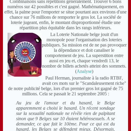
Combinaisons sans répétitions généralement. Trouver 6 bons
numéros sur 42 possibles et c'est gagné. Mathématiquement, en
effet, la palme pour l'emporter se situe pourtant aux environs d'une
chance sur 76 millions de remporter le gros lot. La société de
loterie jugeant, enfin, le montant disproportionné étudie une
répartition plus équitable dans les rangs inférieurs.
La Loterie Nationale belge jouit d'un
monopole pour l'organisation des loteries
publiques. Sa mission est de ne pas provoquer
la dépendance et doit canaliser le
comportement de jeu. La superstition entre
aussi en jeu et, chaque vendredi 13, le
nombre de billets achetés atteint des sommets.
(
Analyse
)
Paul Herman, journaliste à la radio RTBF,
avait ces mots sur le "Scandaleusement riche"
de notre publicité belge, lors d'un premier gros lot gagné de 75
millions. Cela se passait le 21 septembre 2005 :
Au jeu de l'amour et du hasard, le Belge
apparemment a choisi le hasard. Un récent sondage
sur la sexualité nationale ne révèle rien de palpitant
sinon que 9 Belges sur 10 étaient hétérosexuels. A se
demander, ce que fait le 10ème. Pour ce qui est du
hasard, les Belges se défendent mieux. Désormais,