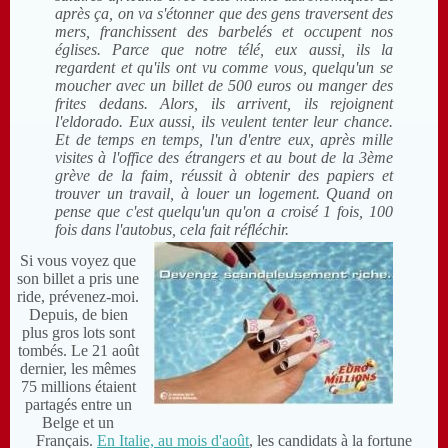
après ça, on va s'étonner que des gens traversent des
mers, franchissent des barbelés et occupent nos
églises. Parce que notre télé, eux aussi, ils la
regardent et qu'ils ont vu comme vous, quelqu'un se
moucher avec un billet de 500 euros ou manger des
frites dedans. Alors, ils arrivent, ils rejoignent
l'eldorado. Eux aussi, ils veulent tenter leur chance.
Et de temps en temps, l'un d'entre eux, après mille
visites à l'office des étrangers et au bout de la 3ème
grève de la faim, réussit à obtenir des papiers et
trouver un travail, à louer un logement. Quand on
pense que c'est quelqu'un qu'on a croisé 1 fois, 100
fois dans l'autobus, cela fait réfléchir
.
Si vous voyez que
son billet a pris une
ride, prévenez-moi.
Depuis, de bien
plus gros lots sont
tombés. Le 21 août
dernier, les mêmes
75 millions étaient
partagés entre un
Belge et un
Français.
En Italie, au mois d'août
, les candidats à la fortune