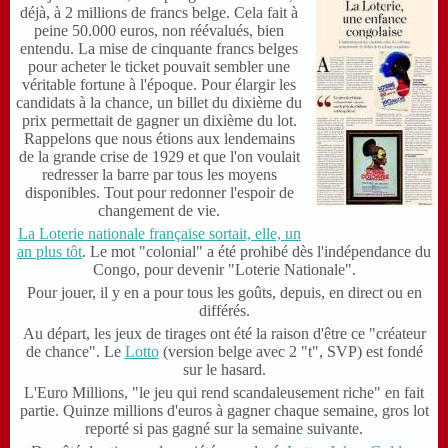
déjà, à 2 millions de francs belge. Cela fait à
peine 50.000 euros, non réévalués, bien
entendu. La mise de cinquante francs belges
pour acheter le ticket pouvait sembler une
véritable fortune à l'époque. Pour élargir les
candidats à la chance, un billet du dixième du
prix permettait de gagner un dixième du lot.
Rappelons que nous étions aux lendemains
de la grande crise de 1929 et que l'on voulait
redresser la barre par tous les moyens
disponibles. Tout pour redonner l'espoir de
changement de vie.
La Loterie nationale française sortait, elle, un
an plus tôt
. Le mot "colonial" a été prohibé dès l'indépendance du
Congo, pour devenir "Loterie Nationale".
Pour jouer, il y en a pour tous les goûts, depuis, en direct ou en
différés.
Au départ, les jeux de tirages ont été la raison d'être ce "créateur
de chance". Le
Lotto
(version belge avec 2 "t", SVP) est fondé
sur le hasard.
L
'Euro Millions, "le jeu qui rend scandaleusement riche" en fait
partie. Quinze millions d'euros à gagner chaque semaine, gros lot
reporté si pas gagné sur la semaine suivante.