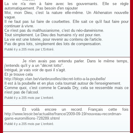
La vie n'a rien à faire avec les gouvernants. Elle se règle
automatiquement. Pas besoin d'en rajouter
Moi, mon Dieu, c'est la nature elle-même. Un Akhenaton nouvelle
vague.
Il ne faut pas lui faire de courbettes. Elle sait ce qu'il faut faire pour
continuer à vivre.
Ce n'est pas du malthusianisme, c'est du néo-darwinisme.
Tout simplement. Le Dieu des humains n'y est pour rien.
La vie est une loterie, pour revenir au contenu de l'article.
Pas de gros lots, simplement des lots de compensation.
Publié il y a 205 mois par L'Enfoiré.
Répondre à ce commentaire
Je n'en avais pas entendu parler. Dans le même temps,
j'entends qu'il y a un "décret lotto".
Intrigué, je vais voir de quoi il s'agit.
Et je trouve cela
http://blogs.vlan.be/vlanbruxelles/decret-lotto-a-la-poubelle/
Il est à la poubelle et en plus cela tournait autour de l'enseignement.
Comme quoi, c'est comme le Canada Dry, cela se ressemble mais ce
n'est pas de l'alcool.
Publié il y a 205 mois par L'enfoiré.
Répondre à ce commentaire
Et voilà encore un record. Français cette fois
http://www.lesoir.be/actualite/france/2009-09-19/nouveau-recordman-
gains-euromillions-728289.shtml
Publié il y a 205 mois par L'enfoiré.
Répondre à ce commentaire