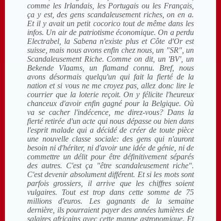
comme les Irlandais, les Portugais ou les Français,
ça y est, des gens scandaleusement riches, on en a.
Et il y avait un petit cocorico tout de même dans les
infos. Un air de patriotisme économique. On a perdu
Electrabel, la Sabena n'existe plus et Côte d'Or est
suisse, mais nous avons enfin chez nous, un "SR", un
Scandaleusement Riche. Comme on dit, un 'BV', un
Bekende Vlaams, un flamand connu. Bref, nous
avons désormais quelqu'un qui fait la fierté de la
nation et si vous ne me croyez pas, allez donc lire le
courrier que la loterie reçoit. On y félicite l'heureux
chanceux d'avoir enfin gagné pour la Belgique. Où
va se cacher l'indécence, me direz-vous? Dans la
fierté retirée d'un acte qui nous dépasse ou bien dans
l'esprit malade qui a décidé de créer de toute pièce
une nouvelle classe sociale: des gens qui n'auront
besoin ni d'hériter, ni d'avoir une idée de génie, ni de
commettre un délit pour être définitivement séparés
des autres. C'est ça "être scandaleusement riche".
C'est devenir absolument différent. Et si les mots sont
parfois grossiers, il arrive que les chiffres soient
vulgaires. Tout est trop dans cette somme de 75
millions d'euros. Les gagnants de la semaine
dernière, ils pourraient payer des années lumières de
salaires africains avec cette manne astronomique. Et