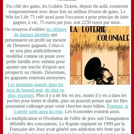
D
u côté des gains, les Golden Tickets, depuis fin août, existeront
temporairement avec deux fois un million d'euros de gains. Le
Win for Life 75 créé aussi pour l'occasion a pour principe de faire
gagner, à vie, 75 euros par jour, soit 2250 euros par mois.
On essayera d'oublier
les affaires
de fausses identités
qui
présentaient un profil sur mesure
de l'heureux gagnant. Celui-ci
ne sera plus artificiellement
modélisé comme un jeune avec
petite famille avec enfants pour
ajouter une touche d'espoir aux
prospects ou clients. Désormais,
les gagnants resteront anonymes.
Les montants gagnés dans les
jeux de hasard sont, de plus en
plus, énormes
. Plus il y a de fric en jeu, moins il y en a dans les
poches pour tenter le diable, plus on pourrait penser que les files
pourraient s'allonger pour venir chercher leurs billets.
Pourtant, la
Loterie subit aussi la crise
. Les économies existent aussi.
La multiplication et l'évolution de l'offre de jeux suit l'imagination
débridée des concepteurs. Le Rapido implanté en 1999 par la
Française des Jeux avait généré une addiction très forte par la