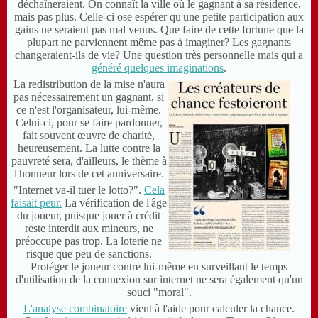
déchaîneraient. On connaît la ville où le gagnant à sa résidence,
mais pas plus. Celle-ci ose espérer qu'une petite participation aux
gains ne seraient pas mal venus. Que faire de cette fortune que la
plupart ne parviennent même pas à imaginer? Les gagnants
changeraient-ils de vie? Une question très personnelle mais qui a
généré quelques imaginations
.
La redistribution de la mise n'aura
pas nécessairement un gagnant, si
ce n'est l'organisateur, lui-même.
Celui-ci, pour se faire pardonner,
fait souvent œuvre de charité,
heureusement. La lutte contre la
pauvreté sera, d'ailleurs, le thème à
l'honneur lors de cet anniversaire.
"Internet va-il tuer le lotto?".
Cela
faisait peur.
La vérification de l'âge
du joueur, puisque jouer à crédit
reste interdit aux mineurs, ne
préoccupe pas trop. La loterie ne
risque que peu de sanctions.
Protéger le joueur contre lui-même en surveillant le temps
d'utilisation de la connexion sur internet ne sera également qu'un
souci "moral".
L'analyse combinatoire
vient à l'aide pour calculer la chance.