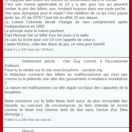
C'est une manne appréciable et s'il y a des gros lots qui peuvent
tomber, le prix des billets, eux, tombent toujours dans une seule poche.
Une taxe olympique pour le stade? Une réédition de ce qui s'est passé
après les JO de 1976? Ceal fait en effet 33 ans depuis.
La Loterie Coloniale devait changer de nom certainement après
l'indépendance en 1960.
Le principe reste le même pourtant.
Paul Herman fait un billet tous les jours à la radio.
Je vais lui écrire pour voir s'il s'en rappelle de celui-ci.
L'autre histoire, celle des dieux du jeu, ce sera pour bientôt.
Publié il y a 205 mois par L'Enfoiré.
Répondre à ce commentaire
Intéressant article , cher Guy comme à l'accoutumée
d'ailleurs.
Peux-tu te rendre sur le site
www.biosphere
- ouvaton.org :
le rédacteur consacre des billets au malthusianisme qui n'est pas
comme tu le prétends une idée des gouvernants à tendance mondialiste
?
La nature est malthusienne car elle régule sur base des capacités de la
biosphère .
Notre existence sur la belle bleue tient aussi du plus incroyable des
hasards ou concours de circonstances (si bien entendu on exclut
comme le ferait tout homme doté de bon sens l'action d'un Dieu
démiurge ).
Publié il y a 205 mois par marcel.
Répondre à ce commentaire
Marcel,