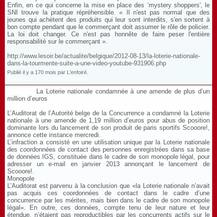
Enfin, en ce qui concerne la mise en place des ‘mystery shoppers', le
SNI trouve la pratique répréhensible. « Il n'est pas normal que des
jeunes qui achètent des produits qui leur sont interdits, s'en sortent à
bon compte pendant que le commerçant doit assumer le rôle de policier.
La loi doit changer. Ce n'est pas honnête de faire peser l'entière
responsabilité sur le commerçant ».
http://www.lesoir.be/actualite/belgique/2012-08-13/la-loterie-nationale-
dans-la-tourmente-suite-a-une-video-youtube-931906.php
Publié il y a 170 mois par L'enfoiré.
Répondre à ce commentaire
La Loterie nationale condamnée à une amende de plus d’un
million d’euros
L’Auditorat de l’Autorité belge de la Concurrence a condamné la Loterie
nationale à une amende de 1,19 million d’euros pour abus de position
dominante lors du lancement de son produit de paris sportifs Scooore!,
annonce cette instance mercredi.
L’infraction a consisté en une utilisation unique par la Loterie nationale
des coordonnées de contact des personnes enregistrées dans sa base
de données IGS, constituée dans le cadre de son monopole légal, pour
adresser un e-mail en janvier 2013 annonçant le lancement de
Scooore!.
Monopole
L’Auditorat est parvenu à la conclusion que «la Loterie nationale n’avait
pas acquis ces coordonnées de contact dans le cadre d’une
concurrence par les mérites, mais bien dans le cadre de son monopole
légal». En outre, ces données, compte tenu de leur nature et leur
étendue, n’étaient pas reproductibles par les concurrents actifs sur le