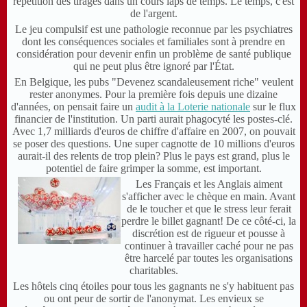
répétition des tirages dans un cours laps de temps. Le temps, c'est
de l'argent.
Le jeu compulsif est une pathologie reconnue par les psychiatres
dont les conséquences sociales et familiales sont à prendre en
considération pour devenir enfin un problème de santé publique
qui ne peut plus être ignoré par l'État.
En Belgique, les pubs "Devenez scandaleusement riche" veulent
rester anonymes. Pour la première fois depuis une dizaine
d'années, on pensait faire un
audit à la Loterie nationale
sur le flux
financier de l'institution. Un parti aurait phagocyté les postes-clé.
Avec 1,7 milliards d'euros de chiffre d'affaire en 2007, on pouvait
se poser des questions. Une super cagnotte de 10 millions d'euros
aurait-il des relents de trop plein? Plus le pays est grand, plus le
potentiel de faire grimper la somme, est important.
Les Français et les Anglais aiment
s'afficher avec le chèque en main. Avant
de le toucher et que le stress leur ferait
perdre le billet gagnant! De ce côté-ci, la
discrétion est de rigueur et pousse à
continuer à travailler caché pour ne pas
être harcelé par toutes les organisations
charitables.
Les hôtels cinq étoiles pour tous les gagnants ne s'y habituent pas
ou ont peur de sortir de l'anonymat. Les envieux se