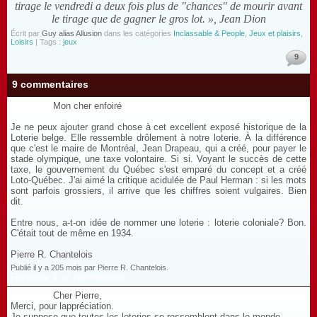
tirage le vendredi a deux fois plus de "chances" de mourir avant
le tirage que de gagner le gros lot. », Jean Dion
Écrit par
Guy alias Allusion
dans les catégories
Inclassable & People
,
Jeux et plaisirs
,
Loisirs
| Tags :
jeux
9
9 commentaires
Mon cher enfoiré
Je ne peux ajouter grand chose à cet excellent exposé historique de la
Loterie belge. Elle ressemble drôlement à notre loterie. À la différence
que c'est le maire de Montréal, Jean Drapeau, qui a créé, pour payer le
stade olympique, une taxe volontaire. Si si. Voyant le succès de cette
taxe, le gouvernement du Québec s'est emparé du concept et a créé
Loto-Québec. J'ai aimé la critique acidulée de Paul Herman : si les mots
sont parfois grossiers, il arrive que les chiffres soient vulgaires. Bien
dit.
Entre nous, a-t-on idée de nommer une loterie : loterie coloniale? Bon.
C'était tout de même en 1934.
Pierre R. Chantelois
Publié il y a 205 mois par Pierre R. Chantelois.
Répondre à ce commentaire
Cher Pierre,
Merci, pour lappréciation.
Je suppose que toutes les loteries se ressemblent dans le monde.