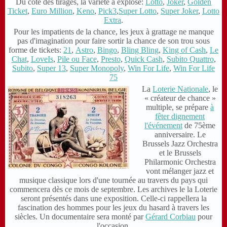
Du côté des tirages, la variété a explosé:
Lotto
,
Joker
,
Golden
Ticket
,
Euro Million
,
Keno
,
Pick3
,
Super Lotto
,
Super Joker
,
Lotto
Extra
.
Pour les impatients de la chance, les jeux à grattage ne manque
pas d'imagination pour faire sortir la chance de son trou sous
forme de tickets:
21
,
Astro
,
Bingo
,
Bling Bling
,
King of Cash
,
Le
Chat
,
LoveIs
,
Pile ou Face
,
Presto
,
Quick Cash
,
Subito Quattro
,
Subito
,
Super 13
,
Super Monopoly
,
Win For Life
,
Win For Life
75
La
Loterie Nationale
, le
« créateur de chance »
multiple, se prépare
à
fêter dignement
l'événement
de 75ème
anniversaire. Le
Brussels Jazz Orchestra
et le
Brussels
Philarmonic Orchestra
vont mélanger jazz et
musique classique lors d'une tournée au travers du pays qui
commencera dès ce mois de septembre. Les archives le la Loterie
seront présentés dans une exposition. Celle-ci rappellera la
fascination des hommes pour les jeux du hasard à travers les
siècles. Un documentaire sera monté par
Gérard Corbiau
pour
l'occasion.