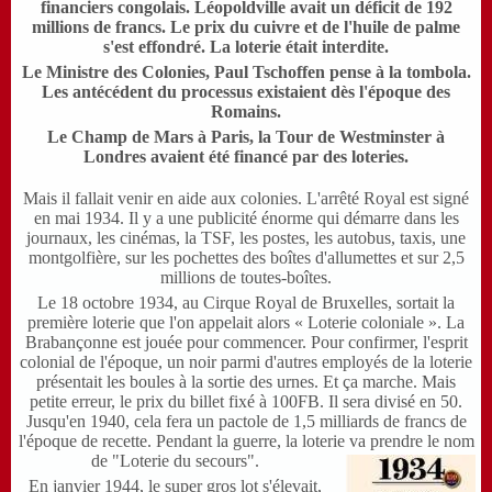
financiers congolais. Léopoldville avait un déficit de 192
millions de francs. Le prix du cuivre et de l'huile de palme
s'est effondré. La loterie était interdite.
Le Ministre des Colonies, Paul Tschoffen pense à la tombola.
Les antécédent du processus existaient dès l'époque des
Romains.
Le Champ de Mars à Paris, la Tour de Westminster à
Londres avaient été financé par des loteries.
Mais il fallait venir en aide aux colonies. L'arrêté Royal est signé
en mai 1934. Il y a une publicité énorme qui démarre dans les
journaux, les cinémas, la TSF, les postes, les autobus, taxis, une
montgolfière, sur les pochettes des boîtes d'allumettes et sur 2,5
millions de toutes-boîtes.
L
e 18 octobre 1934, au Cirque Royal de Bruxelles, sortait la
première loterie que l'on appelait alors « Loterie coloniale ». La
Brabançonne est jouée pour commencer. Pour confirmer, l'esprit
colonial de l'époque, un noir parmi d'autres employés de la loterie
présentait les boules à la sortie des urnes. Et ça marche. Mais
petite erreur, le prix du billet fixé à 100FB. Il sera divisé en 50.
Jusqu'en 1940, cela fera un pactole de 1,5 milliards de francs de
l'époque de recette. Pendant la guerre, la loterie va prendre le nom
de "Loterie du secours".
En janvier 1944, le super gros lot s'élevait,