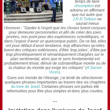
temps de faire
résomption
est
advenu en affirmant
que nul autre que
J.R.R.Tolkien
ne
saurait mieux
l'énoncer : "Garder à l'esprit que les choses furent conçues
pour demeurer personnelles et afin de créer des joies
privées, non point pour des expériences scientifiques, ni
dans l'espoir d'avoir un quelconque public. De ce fait, elles
ont pour défaut d'avoir tendance, trop affranchies qu'elles
furent des critiques extérieures, d'être 'trop jolies', d'être par
trop phonétiquement et sémantiquement chargées sur le
plan sentimental, alors que le sens fondamental est
probablement trivial, dénué de substantifique moelle ou de
la chaleur du monde qui exige les critiques" (
A Secret
Vices)
.
Dans son monde de l'étrange, j'ai tenté de sélectionner
quelques phrases importantes au travers des six chapitres
du livre de Josef
. Certaines phrases ont parfois été
reformulées pour être plus simples et donc plus courtes.
...