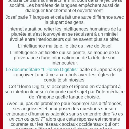
puissance dans la hiérarchie s'introduit dans le jeu de la
société. Les barrières de langues empêchent aussi de
dialoguer franchement et ouvertement.
Josef parle 7 langues et cela fait une autre différence avec
la plupart des gens.
Internet aurait pu relier les intelligences humaines de la
planète et s'est fourvoyé en se réduisant à un minitel
évolué entre interlocuteurs qui ne savent plus se pifer.
L'intelligence multiple, le titre du livre de Josef
L'intelligence artificielle qui se pointe, se moque de la
provenance d'une information ou de la tête de son
interlocuteur.
Le documentaire "L'Homo Digitalis"
parle de Japonais qui
conçoivent une âme aux robots avec les règles de
conduite shintoïstes.
Cet "Homo Digitalis" accepte et répond en s'adaptant à
son interlocuteur sur n'importe quel sujet par l'intermédiaire
de n'importe quelle langue choisie.
Avec lui, pas de problème pour exprimer ses différences,
ses angoisses et pour poser des questions sur son
entourage d'humains patentés sans s'entendre dire "
tu es
un con ou quoi ?
" alors que cette réponse est monnaie
courante sur les réseaux sociaux occidentaux qui ont