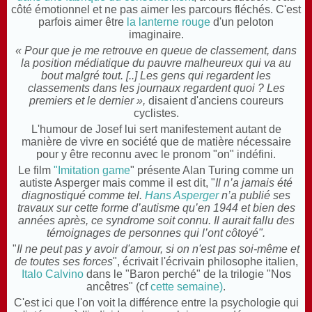
côté émotionnel et ne pas aimer les parcours fléchés. C'est
parfois aimer être
la lanterne rouge
d'un peloton
imaginaire.
« Pour que je me retrouve en queue de classement, dans
la position médiatique du pauvre malheureux qui va au
bout malgré tout. [..] Les gens qui regardent les
classements dans les journaux regardent quoi ? Les
premiers et le dernier »,
disaient d'anciens coureurs
cyclistes.
L'humour de Josef lui sert manifestement autant de
manière de vivre en société que de matière nécessaire
pour y être reconnu avec le pronom "on" indéfini.
Le film
"Imitation game
" présente Alan Turing comme un
autiste Asperger mais comme il est dit, "
Il n’a jamais été
diagnostiqué comme tel.
Hans Asperger
n’a publié ses
travaux sur cette forme d’autisme qu’en 1944 et bien des
années après, ce syndrome soit connu. Il aurait fallu des
témoignages de personnes qui l’ont côtoyé".
"
Il ne peut pas y avoir d'amour, si on n'est pas soi-même et
de toutes ses forces
", écrivait l'écrivain philosophe italien,
Italo Calvino
dans le "Baron perché" de la trilogie "Nos
ancêtres" (cf
cette semaine)
.
C'est ici que l'on voit la différence entre la psychologie qui