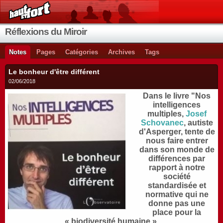
Réflexions du Miroir
Notes
Pages
Catégories
Archives
Tags
Le bonheur d'être différent
02/06/2018
Dans le livre "Nos
intelligences
multiples,
Josef
Schovanec
, autiste
d'Asperger, tente de
nous faire entrer
dans son monde de
différences par
rapport à notre
société
standardisée et
normative qui ne
donne pas une
place pour la
« biodiversité humaine ».