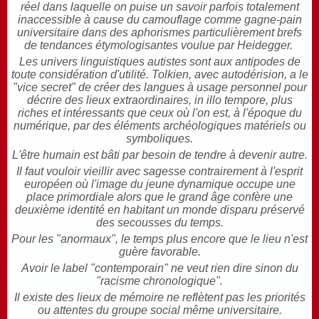
réel dans laquelle on puise un savoir parfois totalement
inaccessible à cause du camouflage comme gagne-pain
universitaire dans des aphorismes particulièrement brefs
de tendances étymologisantes voulue par Heidegger.
Les univers linguistiques autistes sont aux antipodes de
toute considération d'utilité. Tolkien, avec autodérision, a le
"vice secret" de créer des langues à usage personnel pour
décrire des lieux extraordinaires, in illo tempore, plus
riches et intéressants que ceux où l'on est, à l'époque du
numérique, par des éléments archéologiques matériels ou
symboliques.
L'être humain est bâti par besoin de tendre à devenir autre.
Il faut vouloir vieillir avec sagesse contrairement à l'esprit
européen où l'image du jeune dynamique occupe une
place primordiale alors que le grand âge confère une
deuxième identité en habitant un monde disparu préservé
des secousses du temps.
Pour les "anormaux", le temps plus encore que le lieu n'est
guère favorable.
Avoir le label "contemporain" ne veut rien dire sinon du
"racisme chronologique".
Il existe des lieux de mémoire ne reflètent pas les priorités
ou attentes du groupe social même universitaire.