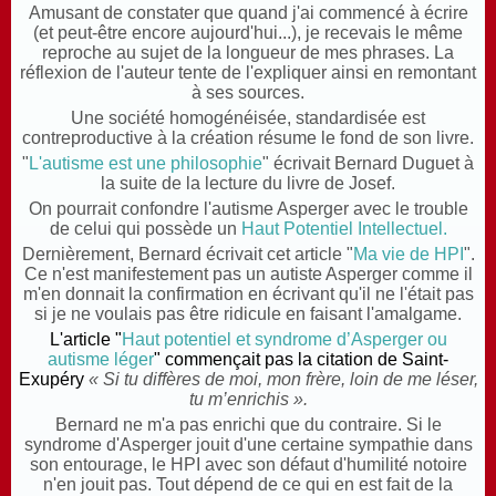
Amusant de constater que quand j'ai commencé à écrire
(et peut-être encore aujourd'hui...), je recevais le même
reproche au sujet de la longueur de mes phrases. La
réflexion de l'auteur tente de l'expliquer ainsi en remontant
à ses sources.
Une société homogénéisée, standardisée est
contreproductive à la création résume le fond de son livre.
"
L'autisme est une philosophie
" écrivait Bernard Duguet à
la suite de la lecture du livre de Josef.
On pourrait confondre l'autisme Asperger avec le trouble
de celui qui possède un
Haut Potentiel Intellectuel.
Dernièrement, Bernard écrivait cet article "
Ma vie de HPI
".
Ce n'est manifestement pas un autiste Asperger comme il
m'en donnait la confirmation en écrivant qu'il ne l'était pas
si je ne voulais pas être ridicule en faisant l'amalgame.
L'article "
Haut potentiel et syndrome d’Asperger ou
autisme léger
" commençait pas la citation de Saint-
Exupéry
« Si tu diffères de moi, mon frère, loin de me léser,
tu m’enrichis ».
Bernard ne m'a pas enrichi que du contraire. Si le
syndrome d'Asperger jouit d'une certaine sympathie dans
son entourage, le HPI
avec son défaut d'humilité notoire
n'en jouit pas. Tout dépend de ce qui en est fait de l
a