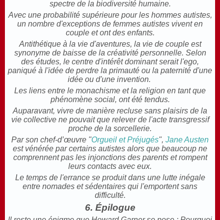
spectre de la biodiversité humaine.
Avec une probabilité supérieure pour les hommes autistes,
un nombre d'exceptions de femmes autistes vivent en
couple et ont des enfants.
Antithétique à la vie d'aventures, la vie de couple est
synonyme de baisse de la créativité personnelle. Selon
des études, le centre d'intérêt dominant serait l'ego,
paniqué à l'idée de perdre la primauté ou la paternité d'une
idée ou d'une invention.
Les liens entre le monachisme et la religion en tant que
phénomène social, ont été tendus.
Auparavant, vivre de manière recluse sans plaisirs de la
vie collective ne pouvait que relever de l'acte transgressif
proche de la sorcellerie.
Par son chef-d’œuvre "
Orgueil et Préjugés
",
Jane Austen
est vénérée par certains autistes alors que beaucoup ne
comprennent pas les injonctions des parents et rompent
leurs contacts avec eux.
Le temps de l'errance se produit dans une lutte inégale
entre nomades et sédentaires qui l'emportent sans
difficulté.
6. Épilogue
Il reste une énigme que Howard Garner se pose : Pourquoi