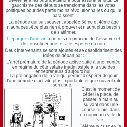
deviennent les buts à atteindre pour assurer le futur. Le
gauchisme des débuts se transforme dans les votes
politiques pour des partis moins révolutionnaires ou qui le
paraissent.
La période qui suit souvent appelée 3ème et 4ème âge
n'aura peut-être plus rien à prouver et n'aura plus besoin
de s'affirmer.
L'épargne d'une vie
a permis en principe de l'assumer et
de consolider une retraite espérée ou non.
Deux intervenants se sont ajoutés et se désolidarisent des
idées de départ par :
L'arrêt prématuré de la période active suite à une montée
en régime du côté salaire inadmissible à la vue des
entrepreneurs d'aujourd'hui.
La prolongation de la vie qui permet d'espérer de jouir
d'une période d'activité plus importante et qui souvent rate
son coup.
C'est le moment de
céder la place, de
passer la main au
suivant dans une
course relais, dans
un nouveau cycle de
vie.
"
Même si tu as eu la