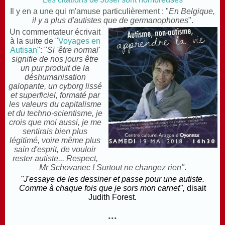
Il y en a une qui m'amuse particulièrement : "
En Belgique,
il y a plus d'autistes que de germanophones
".
Un commentateur écrivait
à la suite de "
Voyages en
Autisan
": "
Si 'être normal'
signifie de nos jours être
un pur produit de la
déshumanisation
galopante, un cyborg lissé
et superficiel, formaté par
les valeurs du capitalisme
et du techno-scientisme, je
crois que moi aussi, je me
sentirais bien plus
légitimé, voire même plus
sain d'esprit, de vouloir
rester autiste... Respect,
Mr Schovanec ! Surtout ne changez rien"
.
"J'essaye de les dessiner et passe pour une autiste.
Comme à chaque fois que je sors mon carnet",
disait
Judith Forest
.
...