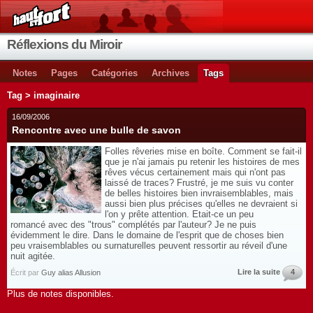
Réflexions du Miroir
Notes
Pages
Catégories
Archives
Tags
Tag > imaginaire
16/09/2006
Rencontre avec une bulle de savon
Folles rêveries mise en boîte. Comment se fait-il
que je n'ai jamais pu retenir les histoires de mes
rêves vécus certainement mais qui n'ont pas
laissé de traces? Frustré, je me suis vu conter
de belles histoires bien invraisemblables, mais
aussi bien plus précises qu'elles ne devraient si
l'on y prête attention. Etait-ce un peu
romancé avec des "trous" complétés par l'auteur? Je ne puis
évidemment le dire. Dans le domaine de l'esprit que de choses bien
peu vraisemblables ou surnaturelles peuvent ressortir au réveil d'une
nuit agitée.
Lire la suite
4
Écrit par
Guy alias Allusion
Plus de notes disponibles.