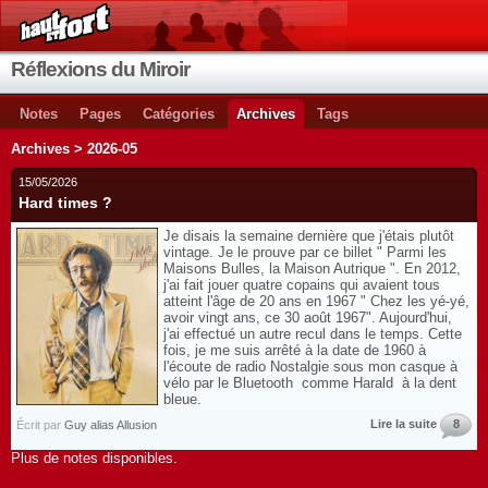
Réflexions du Miroir
Notes
Pages
Catégories
Archives
Tags
Archives > 2026-05
15/05/2026
Hard times ?
Je disais la semaine dernière que j'étais plutôt
vintage. Je le prouve par ce billet " Parmi les
Maisons Bulles, la Maison Autrique ". En 2012,
j'ai fait jouer quatre copains qui avaient tous
atteint l'âge de 20 ans en 1967 " Chez les yé-yé,
avoir vingt ans, ce 30 août 1967". Aujourd'hui,
j'ai effectué un autre recul dans le temps. Cette
fois, je me suis arrêté à la date de 1960 à
l'écoute de radio Nostalgie sous mon casque à
vélo par le Bluetooth comme Harald à la dent
bleue.
Lire la suite
8
Écrit par
Guy alias Allusion
Plus de notes disponibles.