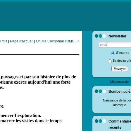
Newsletter
 fois
|
Page d'accueil
|
On Me Cochonne l'OMC ! »
S'inscrire
Se désinscri
paysages et par son histoire de plus de
ptienne exerce aujourd'hui une forte
Me contacter
s.
Bombe nuclé
Naissance de la b
atomique
re.
mmencer l’exploration.
émarrer les visites dans le temps.
Commentair
récents