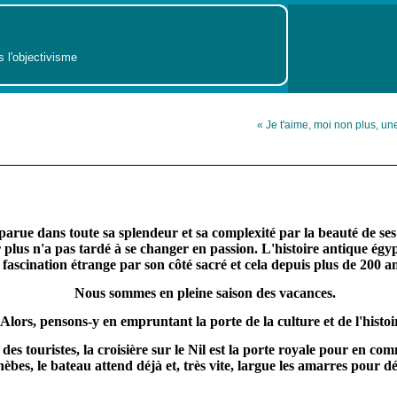
s l'objectivisme
« Je t'aime, moi non plus, une
arue dans toute sa splendeur et sa complexité par la beauté de ses 
 plus n'a pas tardé à se changer en passion. L'histoire antique égy
fascination étrange par son côté sacré et cela depuis plus de 200 an
Nous sommes en pleine saison des vacances.
Alors, pensons-y en empruntant la porte de la culture et de l'histoi
es touristes, la croisière sur le Nil est la porte royale pour en co
hèbes, le bateau attend déjà et, très vite, largue les amarres pour d