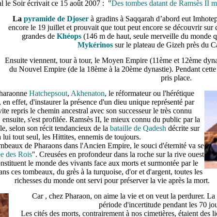
l le Soir écrivait ce 15 août 2007 : "
Des tombes datant de Ramsès II mi
La
pyramide de Djoser
à gradins à Saqqarah d’abord eut Imhotep
encore le 19 juillet et prouvait que tout peut encore se découvrir sur c
grandes de
Khéops
(146 m de haut, seule merveille du monde qu
Mykérinos
sur le plateau de Gizeh près du Ca
Ensuite viennent, tour à tour, le Moyen Empire (11ème et 12ème dynast
du Nouvel Empire (de la 18ème à la 20ème dynastie). Pendant cette
pris place.
 pharaonne
Hatchepsout
,
Akhenaton
, le réformateur ou l'hérétique
é, en effet, d'instaurer la présence d'un dieu unique représenté par
vite repris le chemin ancestral avec son successeur le très connu
, ensuite, s'est profilée. Ramsès II, le mieux connu du public par la
le, selon son récit tendancieux de la
bataille de Qadesh
décrite sur
à lui tout seul, les Hittites, ennemis de toujours.
tombeaux de Pharaons dans l'Ancien Empire, le souci d'éternité va se
ée des Rois
". Creusées en profondeur dans la roche sur la rive ouest
constituent le monde des vivants face aux morts et surmontée par le
 ces tombeaux, du grès à la turquoise, d'or et d'argent, toutes les
richesses du monde ont servi pour préserver la vie après la mort.
Car , chez Pharaon, on aime la vie et on veut la perdurer. L
période d'incertitude pendant les 70 jou
Les cités des morts, contrairement à nos cimetières, étaient des li