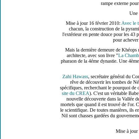
rampe externe pour 
Une 
Mise à jour 16 février 2010:
Avec le t
chacun, la construction de la pyram
l'extérieur en pente douce pour les 43 p
pour achever 
Mais la dernière demeure de Khéops r
architecte, avec son livre "
La Chambr
pharaon de la 4éme dynastie. Une 4ème 
Zahi Hawass
, secrétaire général du Co
rêve de découvrir les tombes de Néf
spécifiques, recherchant le pourquoi de c
site du CREA
). C'est un véritable Babe
nouvelle découverte dans la Vallée de
mortels que quand il est trouvé de l'or. 
le scientifique. De toutes manières, ils 
Nil sont chasses gardées du gouverneme
Mise à jour 