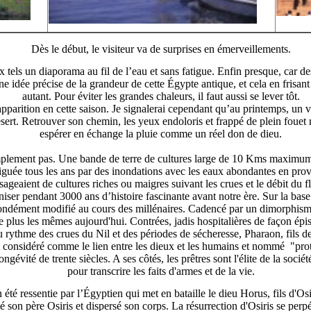
Dès le début, le visiteur va de surprises en émerveillements.
 tels un diaporama au fil de l’eau et sans fatigue. Enfin presque, car des
e idée précise de la grandeur de cette Égypte antique, et cela en frisan
autant. Pour éviter les grandes chaleurs, il faut aussi se lever tôt.
apparition en cette saison. Je signalerai cependant qu’au printemps, un 
sert. Retrouver son chemin, les yeux endoloris et frappé de plein fouet re
espérer en échange la pluie comme un réel don de dieu.
simplement pas. Une bande de terre de cultures large de 10 Kms maximum 
riguée tous les ans par des inondations avec les eaux abondantes en pro
ageaient de cultures riches ou maigres suivant les crues et le débit du 
niser pendant 3000 ans d’histoire fascinante avant notre ère. Sur la base
ofondément modifié au cours des millénaires. Cadencé par un dimorphisme
 plus les mêmes aujourd'hui. Contrées, jadis hospitalières de façon épi
 rythme des crues du Nil et des périodes de sécheresse, Pharaon, fils de
 considéré comme le lien entre les dieux et les humains et nommé "prote
ngévité de trente siècles. A ses côtés, les prêtres sont l'élite de la soc
pour transcrire les faits d'armes et de la vie.
été ressentie par l’Égyptien qui met en bataille le dieu Horus, fils d'Osi
é son père Osiris et dispersé son corps. La résurrection d'Osiris se perp