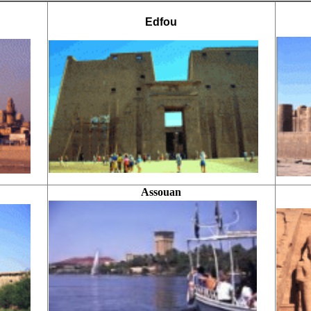
Edfou
Assouan