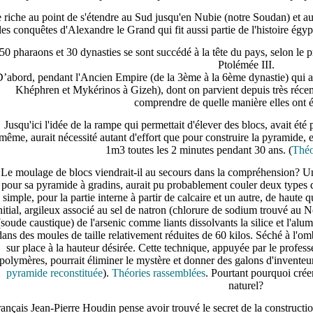
 riche au point de s'étendre au Sud jusqu'en Nubie (notre Soudan) et a
les conquêtes d'Alexandre le Grand qui fit aussi partie de l'histoire égyp
50 pharaons et 30 dynasties se sont succédé à la tête du pays, selon le
Ptolémée III.
’abord, pendant l'Ancien Empire (de la 3ème à la 6ème dynastie) qui a
Khéphren et Mykérinos à Gizeh), dont on parvient depuis très réce
comprendre de quelle manière elles ont é
Jusqu'ici l'idée de la rampe qui permettait d'élever des blocs, avait été 
même, aurait nécessité autant d'effort que pour construire la pyramide,
1m3 toutes les 2 minutes pendant 30 ans.
(
Théo
Le moulage de blocs viendrait-il au secours dans la compréhension? Un
pour sa pyramide à gradins, aurait pu probablement couler deux types d
simple, pour la partie interne à partir de calcaire et un autre, de haute q
nitial, argileux associé au sel de natron (chlorure de sodium trouvé au 
(soude caustique) de l'arsenic comme liants dissolvants la silice et l'alu
dans des moules de taille relativement réduites de 60 kilos. Séché à l'omb
sur place à la hauteur désirée. Cette technique, appuyée par le profess
polymères, pourrait éliminer le mystère et donner des galons d'inventeu
pyramide reconstituée
).
Théories rassemblées
. Pourtant pourquoi créer
naturel?
français Jean-Pierre Houdin pense avoir trouvé le secret de la construc