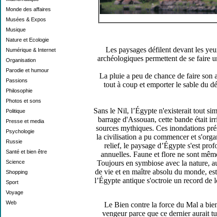
Monde des affaires
Musées & Expos
Musique
Nature et Ecologie
Les paysages défilent devant les yeux
Numérique & Internet
archéologiques permettent de se faire un
Organisation
Parodie et humour
La pluie a peu de chance de faire son 
Passions
tout à coup et emporter le sable du dé
Philosophie
Photos et sons
Sans le Nil, l’Égypte n'existerait tout 
Politique
barrage d'Assouan, cette bande était ir
Presse et media
sources mythiques. Ces inondations prés
Psychologie
la civilisation a pu commencer et s'orga
Russie
relief, le paysage d’Égypte s'est pr
Santé et bien être
annuelles. Faune et flore ne sont même
Science
Toujours en symbiose avec la nature, au
de vie et en maître absolu du monde, est
Shopping
l’Égypte antique s'octroie un record de lo
Sport
Voyage
Web
Le Bien contre la force du Mal a bien 
vengeur parce que ce dernier aurait tu