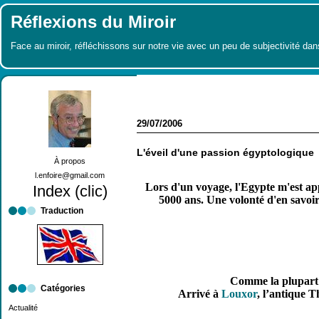
Réflexions du Miroir
Face au miroir, réfléchissons sur notre vie avec un peu de subjectivité dan
29/07/2006
L'éveil d'une passion égyptologique
À propos
l.enfoire@gmail.com
Lors d'un voyage, l'Egypte m'est app
Index (clic)
5000 ans. Une volonté d'en savoir
Traduction
Comme la plupart d
Catégories
Arrivé à
Louxor
, l’antique T
Actualité