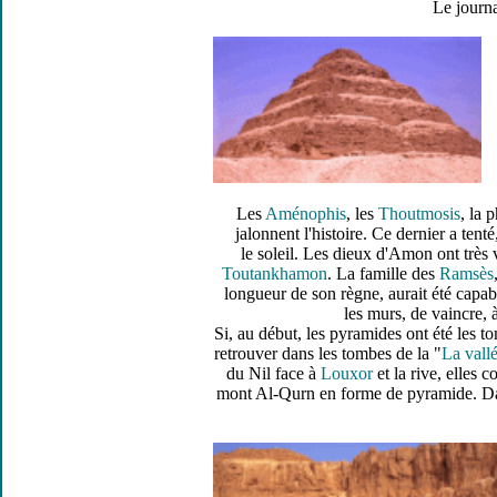
Le journa
Les
Aménophis
, les
Thoutmosis
, la
jalonnent l'histoire. Ce dernier a tent
le soleil. Les dieux d'Amon ont très 
Toutankhamon
. La famille des
Ramsès
longueur de son règne, aurait été capab
les murs, de vaincre, 
Si, au début, les pyramides ont été les 
retrouver dans les tombes de la "
La vall
du Nil face à
Louxor
et la rive, elles 
mont Al-Qurn en forme de pyramide. Dans