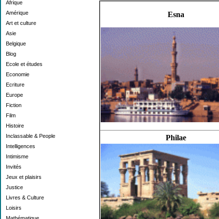
Afrique
Amérique
Esna
Art et culture
Asie
Belgique
Blog
Ecole et études
Economie
Ecriture
Europe
Fiction
Film
Histoire
Inclassable & People
Philae
Intelligences
Intimisme
Invités
Jeux et plaisirs
Justice
Livres & Culture
Loisirs
Mathématique