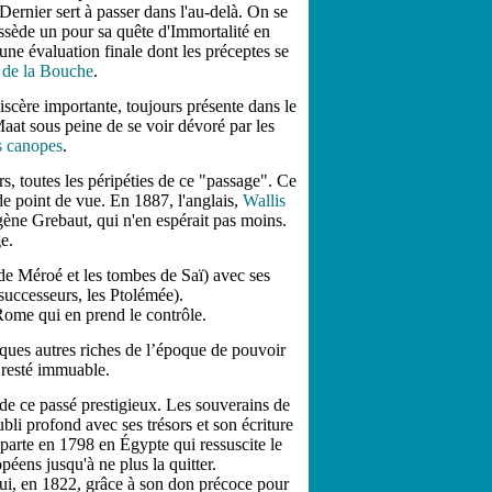
Dernier sert à passer dans l'au-delà. On se
ossède un pour sa quête d'Immortalité en
une évaluation finale dont les préceptes se
 de la Bouche
.
scère importante, toujours présente dans le
aat sous peine de se voir dévoré par les
s canopes
.
, toutes les péripéties de ce "passage". Ce
e point de vue. En 1887, l'anglais,
Wallis
ugène Grebaut, qui n'en espérait pas moins.
e.
 de Méroé et les tombes de Saï) avec ses
successeurs, les Ptolémée).
Rome qui en prend le contrôle.
ques autres riches de l’époque de pouvoir
t resté immuable.
e ce passé prestigieux. Les souverains de
bli profond avec ses trésors et son écriture
arte en 1798 en Égypte qui ressuscite le
éens jusqu'à ne plus la quitter.
i, en 1822, grâce à son don précoce pour