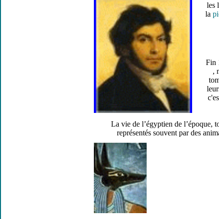
les
la
pi
Fin
, 
tom
leu
c'e
La vie de l’égyptien de l’époque, t
représentés souvent par des anima