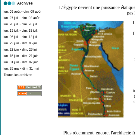
Archives
L’Égypte devient une puissance étatique
lun. 03 août - dim. 09 août
pas 
lun. 27 juil. - dim. 02 août
1
lun. 20 juil. - dim. 26 juil.
lun. 13 juil. - dim. 19 juil.
D
lun. 06 juil. - dim. 12 juil.
lun. 29 juin - dim. 05 juil.
lun. 22 juin - dim. 28 juin
lun. 15 juin - dim. 21 juin
lun. 01 juin - dim. 07 juin
lun. 25 mai - dim. 31 mai
Toutes les archives
i
Plus récemment, encore, l'architecte 