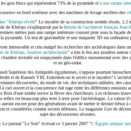
les gros blocs qui représentent 73% de la pyramide et
à une rampe inter
coursive en bord extérieur avec des machines de levage ancêtres des
ch
itre "Khéops révélé
" Le mystère de sa construction semble résolu. 2,3 m
ide de Khéops s'expliquerait par la
théorie de l'architecte français Jean
remiers mètres puis une rampe intérieure courant juste sous la façade de 
la pyramide. Un test de gravimétrie et une maquette 3D sur ordinateur p
este introuvable et cela malgré les recherches des archéologues dans 
e de Khéops. Analyse architecturale
" a mis le feu aux poudres autour
chambre inviolée est soupçonnée dans l'édifice monumental avec des y
et un géo-radar.
nseil Supérieur des Antiquités égyptiennes, s'oppose pourtant faroucheme
ertiti et de Ramsès VIII. Entretient-on le secret et le mystère? L'archéo
ertaines découvertes, du mode de vie, des techniques utilisées, des causes
l à ciel ouvert et la concurrence fait rage entre les différentes missions
s Rois d'une tombe ravive la fièvre des chercheurs. Les richesses trouvé
Ce reflex est beaucoup plus terre à terre pour l'archéologue. La valeur d'
en auront encore pour des générations avant de mettre le dernier trésor à
nt et considérées comme secrets défenses. Le magazine Geo de décembre
sujet des découvertes récentes.
: Le journal "Le Soir" écrivait ce 3 janvier 2007 "
L’Égypte antique sau