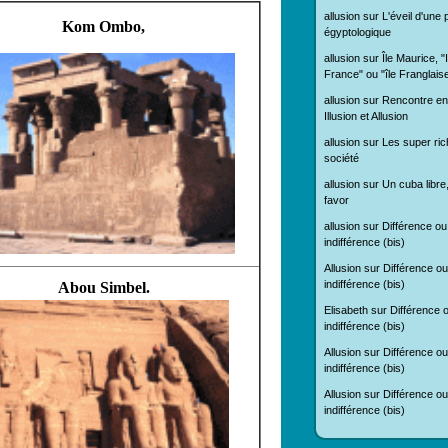
allusion
sur
L'éveil d'une
Kom Ombo,
égyptologique
allusion
sur
Île Maurice, "
France" ou "île Franglais
allusion
sur
Rencontre en
Illusion et Allusion
allusion
sur
Les super ric
société
allusion
sur
Un cuba libre
favor
allusion
sur
Différence ou
indifférence (bis)
Allusion
sur
Différence ou
indifférence (bis)
Abou Simbel.
Elisabeth
sur
Différence 
indifférence (bis)
Allusion
sur
Différence ou
indifférence (bis)
Allusion
sur
Différence ou
indifférence (bis)