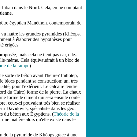
u Liban dans le Nord. Cela, en ne comptant
tienne.
 prêtre égyptien Manéthon. contemporain de
 vu naître les grandes pyramides (Khéops,
mment à élaborer des hypothèses pour
té érigées.
proposée, mais cela ne tient pas car, elle-
 elle-même. Cela équivaudrait à un bloc de
rie de la rampe
).
e sorte de béton avant l'heure? Imhotep,
e blocs pendant sa construction: un, très
ualité, pour l'extérieur. Le calcaire tendre
Nord du Caire) forme de la pierre. La chaux
mine forme le ciment qui sera ensuite coulé
re, ceux-ci pouvaient très bien se réaliser
eur Davidovits, spécialiste dans les geo-
rs du béton aux Égyptiens. (
Théorie de la
 une matière alors qu'elle existe dans le
tion de la pyramide de Khéops grâce à une