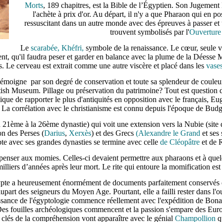
Morts
, 189 chapitres, est la Bible de l’Égyptien. Son Jugement 
l'achète à prix d'or. Au départ, il n'y a que Pharaon qui en p
ressuscitant dans un autre monde avec des épreuves à passer et 
trouvent symbolisés par l'
Ouverture
Le
scarabée, Khéfri,
symbole de la renaissance. Le cœur, seule vi
t, qu'il faudra peser et garder en balance avec la plume de la Déesse M
 Le cerveau est extrait comme une autre viscère et placé dans les
vase
moigne par son degré de conservation et toute sa splendeur de couleurs
ish Museum. Pillage ou préservation du patrimoine? Tout est question d
ique de rapporter le plus d'antiquités en opposition avec le français, E
La corrélation avec le christianisme est connu depuis l'époque de Budg
la 21ème à la 26ème dynastie) qui voit une extension vers la Nubie (site
ion des Perses (
Darius
,
Xerxès
) et des Grecs
(Alexandre le Grand
et ses 
pte avec ses grandes dynasties se termine avec celle
de Cléopâtre
et de 
penser aux momies. Celles-ci devaient permettre aux pharaons et à quel
 milliers d’années après leur mort. Le rite qui entoure la momification es
ypte a heureusement énormément de documents parfaitement conservés d
upart des seigneurs du Moyen Age. Pourtant, elle a failli rester dans l'ou
ssance de l'égyptologie commence réellement avec l'expédition de Bonap
es fouilles archéologiques commencent et la passion s'empare des Europ
 clés de la compréhension vont apparaître avec le génial
Champollion
qu