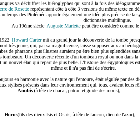
 langues va déchiffrer les hiéroglyphes qui sont à la fois des idéogra
erre de Rosette
représentant côte à côte 3 versions du même texte en dé
au temps des Ptolémée apporte également une idée plus précise de la s
dictionnaire multilingue.
Au 19ème siècle,
Auguste Mariette
peut être considéré comme le 
 1922,
Howard Carter
mit au grand jour la découverte de la tombe pres
mort très jeune, qui, par sa magnificence, laisse supposer aux archéolog
bes de pharaons plus illustres auraient pu être bien plus splendides sans
rs tombeaux. Un découverte récente d'un tombeau royal ou non dans la V
st un nouvel élan qui repart de plus belle. L'histoire des égyptologues es
même et il n'a pas fini de s'écrire.
oujours en harmonie avec la nature qui l'entoure, était régulée par des d
ux stylisés présents dans leur environnement qui, tous, avaient leurs rôl
Anubis
(à tête de chacal, patron et guide des morts)
,
Horus
(fils des dieux Isis et Osiris, à tête de faucon, dieu de l'azur)
,