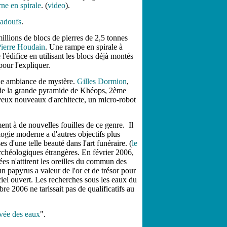
ne en spirale
. (
video
).
adoufs
.
illions de blocs de pierres de 2,5 tonnes
-Pierre Houdain
. Une rampe en spirale à
l'édifice en utilisant les blocs déjà montés
our l'expliquer.
une ambiance de mystère.
Gilles Dormion
,
 de la grande pyramide de Khéops, 2ème
eux nouveaux d'architecte, un micro-robot
nt à de nouvelles fouilles de ce genre. Il
logie moderne a d'autres objectifs plus
 d'une telle beauté dans l'art funéraire. (
le
 archéologiques étrangères. En février 2006,
es n'attirent les oreilles du commun des
un papyrus a valeur de l'or et de trésor pour
 ciel ouvert. Les recherches sous les eaux du
 2006 ne tarissait pas de qualificatifs au
vée des eaux
".