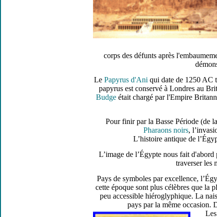
corps des défunts après l'embaumemen
démons.
Le
Papyrus d'Ani
qui date de 1250 AC té
papyrus est conservé à Londres au Brit
Budge
était chargé par l'Empire Britann
Pour finir par la Basse Période (de 
Pharaons noirs
, l’invas
L’histoire antique de l’Égy
L’image de l’Égypte nous fait d'abord 
traverser les
Pays de symboles par excellence, l’Ég
cette époque sont plus célèbres que la pl
peu accessible hiéroglyphique. La nai
pays par la même occasion. D
Les