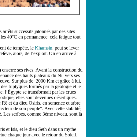
 arrêts successifs jalonnés par des sites
t les 40°C en permanence, cela fatigue tout
vent de tempête, le
Khamsin
, peut se lever
lève, alors, de l’exploit. On en arrive à
enserre ses rives. Avant la construction du
venance des hauts plateaux du Nil vers ses
fleuve. Sur plus de 2000 Km et grâce à lui,
 des triptyques formés par la géologie et le
, l’Égypte se transformait par les crues
sodique, elles sont devenues désertiques.
 Rê et du dieu Osiris, en semence et arbre
cteur de son peuple". Avec cette stabilité,
iété. Les scribes, comme 3ème niveau, sont là
ris et Isis, et le dieu Seth dans un mythe
étue chaque jour avec le retour du Soleil.