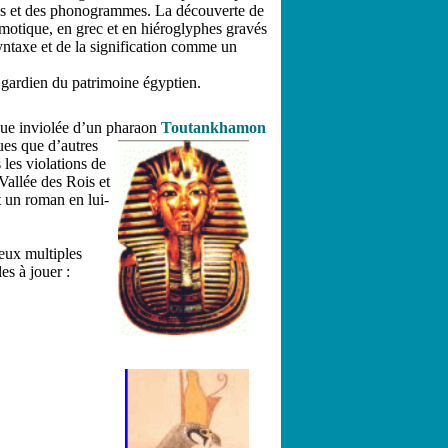
mmes et des phonogrammes. La découverte de
motique, en grec et en hiéroglyphes gravés
yntaxe et de la signification comme un
gardien du patrimoine égyptien.
que inviolée d’un pharaon
Toutankhamon
ues que d’autres
 les violations de
allée des Rois et
t un roman en lui-
ieux multiples
es à jouer :