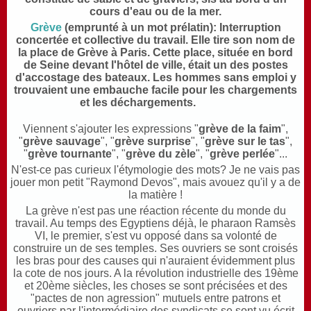
cours d'eau ou de la mer.
Grève
(emprunté à un mot prélatin): Interruption
concertée et collective du travail. Elle tire son nom de
la place de Grève à Paris. Cette place, située en bord
de Seine devant l'hôtel de ville, était un des postes
d'accostage des bateaux. Les hommes sans emploi y
trouvaient une embauche facile pour les chargements
et les déchargements.
Viennent s'ajouter les expressions "
grève de la faim
",
"
grève sauvage
", "
grève surprise
", "
grève sur le tas
",
"
grève tournante
", "
grève du zèle
", "
grève perlée
"...
N'est-ce pas curieux l'étymologie des mots? Je ne vais pas
jouer mon petit "Raymond Devos", mais avouez qu'il y a de
la matière !
La grève n'est pas une réaction récente du monde du
travail. Au temps des Egyptiens déjà, le pharaon Ramsès
VI, le premier, s'est vu opposé dans sa volonté de
construire un de ses temples. Ses ouvriers se sont croisés
les bras pour des causes qui n'auraient évidemment plus
la cote de nos jours. A la révolution industrielle des 19ème
et 20ème siècles, les choses se sont précisées et des
"pactes de non agression" mutuels entre patrons et
ouvriers par l'intermédiaire des syndicats se sont vu écrit