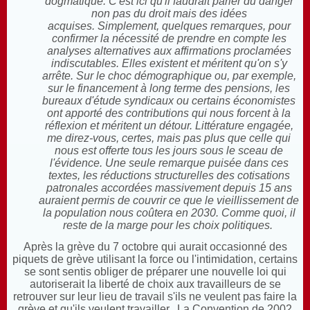
dogmatique. C'est ici qu'il faudrait parler du danger
non pas du droit mais des idées
acquises. Simplement, quelques remarques, pour
confirmer la nécessité de prendre en compte les
analyses alternatives aux affirmations proclamées
indiscutables. Elles existent et méritent qu'on s'y
arrête. Sur le choc démographique ou, par exemple,
sur le financement à long terme des pensions, les
bureaux d'étude syndicaux ou certains économistes
ont apporté des contributions qui nous forcent à la
réflexion et méritent un détour. Littérature engagée,
me direz-vous, certes, mais pas plus que celle qui
nous est offerte tous les jours sous le sceau de
l'évidence. Une seule remarque puisée dans ces
textes, les réductions
structurelles des cotisations
patronales accordées massivement depuis 15 ans
auraient permis de couvrir ce que le vieillissement de
la population nous coûtera en 2030. Comme quoi, il
reste de la marge pour les choix politiques.
Après la grève du 7 octobre qui aurait occasionné des
piquets de grève utilisant la force ou l'intimidation, certains
se sont sentis obliger de préparer une nouvelle loi qui
autoriserait la liberté de choix aux travailleurs de se
retrouver sur leur lieu de travail s'ils ne veulent pas faire la
grève et qu'ils veulent travailler. La Convention de 2002