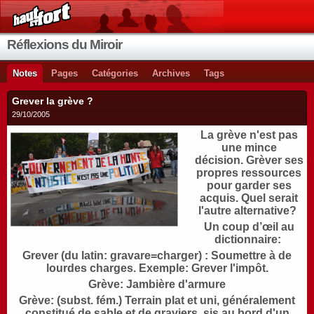
Réflexions du Miroir
Notes
Pages
Catégories
Archives
Tags
Grever la grève ?
29/10/2005
La grève n'est pas
une mince
décision. Grèver ses
propres ressources
pour garder ses
acquis. Quel serait
l'autre alternative?
Un coup d’œil au
dictionnaire:
Grever (du latin: gravare=charger) : Soumettre à de
lourdes charges. Exemple: Grever l'impôt.
Grève: Jambière d'armure
Grève: (subst. fém.) Terrain plat et uni, généralement
constitué de sable et de graviers, sis au bord d'un