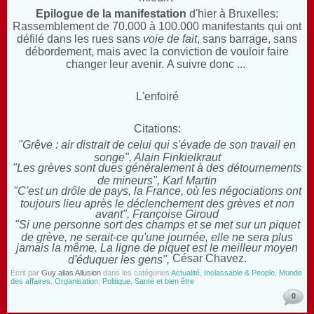
Epilogue de la manifestation
d'hier à Bruxelles:
Rassemblement de 70.000 à 100.000 manifestants qui ont
défilé dans les rues sans
voie de fait
, sans barrage, sans
débordement, mais avec la conviction de vouloir faire
changer leur avenir. A suivre donc ...
L'enfoiré
Citations:
"Grêve : air distrait de celui qui s'évade de son travail en
songe", Alain Finkielkraut
"Les grèves sont dues généralement à des détournements
de mineurs", Karl Martin
"C'est un drôle de pays, la France, où les négociations ont
toujours lieu après le déclenchement des grèves et non
avant", Françoise Giroud
"Si une personne sort des champs et se met sur un piquet
de grève, ne serait-ce qu'une journée, elle ne sera plus
jamais la même. La ligne de piquet est le meilleur moyen
César Chavez.
d'éduquer les gens",
Écrit par
Guy alias Allusion
dans les catégories
Actualité
,
Inclassable & People
,
Monde
des affaires
,
Organisation
,
Politique
,
Santé et bien être
0