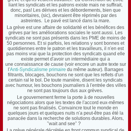
liant les syndicats et les patrons existe mais ne suffirait,
donc, pas! Les dérives et les débordements, bien que
minoritaires, (sic), devraient être réprimés par des
astreintes. Le pavé est lancé dans la mare.
La grève est une affaire de solidarité et les bénéfices des
grèves par les améliorations sociales le sont aussi. Les
syndicats ne sont pas présents dans les PME de moins de
50 personnes. Et si parfois, les relations y sont bonnes et
quotidiennes entre le patron et les travailleurs, il n'en est
pas moins vrai que la protection des syndicats quand elle
existe permet d'avoir un intermédiaire qui a
une connaissance de cause (voir encore un autre texte sur
l'
Anti-Syndicalisme primaire
du même auteur). Barrages
filtrants, blocages, bouchons ne sont que les reflets d'un
certain ral le bol. De toute manière, disent les syndicats
avec humour, les bouchons journaliers à l'entrée des villes
ne sont pas toujours dus aux grèves.
Le gouvernement ferme la porte à de nouvelles
négociations alors que les textes de l'accord eux-mêmes
ne sont pas finalisés. Convaincre tout le monde en
quelques jours et quelques nuits n'a peut-être pas été la
panacée dans la recherche de solutions durables. Alors,
"wait and see" ?
La grève générale décrétée en front commun syndical de