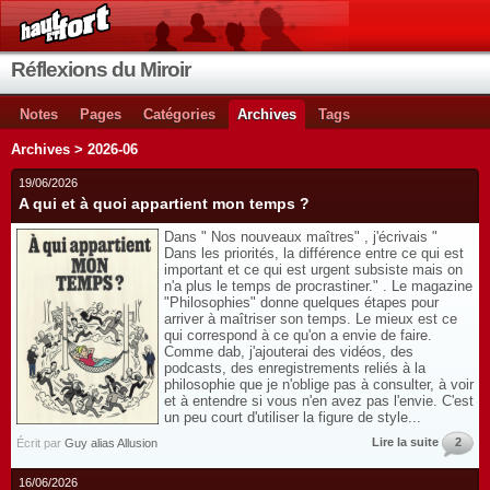
Réflexions du Miroir
Notes
Pages
Catégories
Archives
Tags
Archives > 2026-06
19/06/2026
A qui et à quoi appartient mon temps ?
Dans " Nos nouveaux maîtres" , j'écrivais "
Dans les priorités, la différence entre ce qui est
important et ce qui est urgent subsiste mais on
n'a plus le temps de procrastiner." . Le magazine
"Philosophies" donne quelques étapes pour
arriver à maîtriser son temps. Le mieux est ce
qui correspond à ce qu'on a envie de faire.
Comme dab, j'ajouterai des vidéos, des
podcasts, des enregistrements reliés à la
philosophie que je n'oblige pas à consulter, à voir
et à entendre si vous n'en avez pas l'envie. C'est
un peu court d'utiliser la figure de style...
Lire la suite
2
Écrit par
Guy alias Allusion
16/06/2026