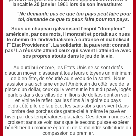
lançait le 20 janvier 1961 lors de son investiture:
"Ne demande pas ce que ton pays peut faire pour
toi, demande ce que tu peux faire pour ton pays.
Sous un chapeau galvanisant l'esprit "dompteur"
américain, par ces mots, il montrait et portait aux nues
le chemin de l'individualisme à outrance et diabolisait
l'"Etat Providence". La solidarité, la pauvreté: connait
pas! La réussite attend ceux qui savent l'atteindre avec
ses propres atouts dans le jeu de la vie.
Aujourd'hui encore, les Etats-Unis ne se sont dotés
d'aucun moyen d'assurer à tous leurs citoyens un minimum
de bien-être, de sécurité au niveau de la santé. Nous
assistons au schisme entre l'Américain du côté face de la
pièce d'un dollar, ceux qui vivent sur le haut du pavé, logés
parfois dans des villas de millions de dollars dont on voit
en vitrine le reflet par les films à la gloire du pays
et du côté pile de la pièce, les sans-abris qui vivent dans
l'ombre des porches des gratte-ciel à même le pavé en
hiver par des températures glaciales. Ces deux mondes se
croisent sans se voir, sans que le second puisse espérer
bénéficier du moindre égard ni de la moindre sollicitude ou
compassion du premier.