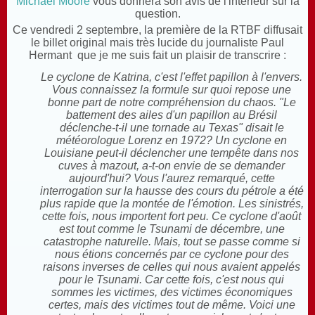
Michael Moore
vous donnera son avis de l'intérieur sur la
question.
Ce vendredi 2 septembre, la première de la RTBF diffusait
le billet original mais très lucide du journaliste Paul
Hermant que je me suis fait un plaisir de transcrire :
Le cyclone de Katrina, c'est l'effet papillon à l'envers.
Vous connaissez la formule sur quoi repose une
bonne part de notre compréhension du chaos. "Le
battement des ailes d'un papillon au Brésil
déclenche-t-il une tornade au Texas" disait le
météorologue Lorenz en 1972? Un cyclone en
Louisiane peut-il déclencher une tempête dans nos
cuves à mazout, a-t-on envie de se demander
aujourd'hui? Vous l'aurez remarqué, cette
interrogation sur la hausse des cours du pétrole a été
plus rapide que la montée de l'émotion. Les sinistrés,
cette fois, nous importent fort peu. Ce cyclone d'août
est tout comme le Tsunami de décembre, une
catastrophe naturelle. Mais, tout se passe comme si
nous étions concernés par ce cyclone pour des
raisons inverses de celles qui nous avaient appelés
pour le Tsunami. Car cette fois, c'est nous qui
sommes les victimes, des victimes économiques
certes, mais des victimes tout de même. Voici une