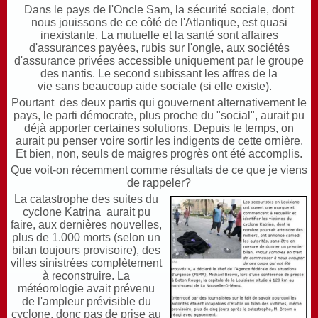
Dans le pays de l'Oncle Sam, la sécurité sociale, dont
nous jouissons de ce côté de l'Atlantique, est quasi
inexistante. La mutuelle et la santé sont affaires
d'assurances payées, rubis sur l'ongle, aux sociétés
d'assurance privées accessible uniquement par le groupe
des nantis. Le second subissant les affres de la
vie sans beaucoup aide sociale (si elle existe).
Pourtant des deux partis qui gouvernent alternativement le
pays, le parti démocrate, plus proche du "social", aurait pu
déjà apporter certaines solutions. Depuis le temps, on
aurait pu penser voire sortir les indigents de cette ornière.
Et bien, non, seuls de maigres progrès ont été accomplis.
Que voit-on récemment comme résultats de ce que je viens
de rappeler?
La catastrophe des suites du
cyclone Katrina aurait pu
faire, aux dernières nouvelles,
plus de 1.000 morts (selon un
bilan toujours provisoire), des
villes sinistrées complètement
à reconstruire. La
météorologie avait prévenu
de l'ampleur prévisible du
cyclone, donc pas de prise au