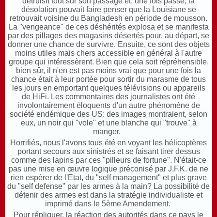
détruisit tout sur son passage et, une fois passé, la
désolation pouvait faire penser que la Louisiane se
retrouvait voisine du Bangladesh en période de mousson.
La "vengeance" de ces déshérités explosa et se manifesta
par des pillages des magasins désertés pour, au départ, se
donner une chance de survivre. Ensuite, ce sont des objets
moins utiles mais chers accessible en général à l'autre
groupe qui intéressèrent. Bien que cela soit répréhensible,
bien sûr, il n'en est pas moins vrai que pour une fois la
chance était à leur portée pour sortir du marasme de tous
les jours en emportant quelques télévisions ou appareils
de HiFi. Les commentaires des journalistes ont été
involontairement éloquents d'un autre phénomène de
société endémique des US: des images montraient, selon
eux, un noir qui "vole" et une blanche qui "trouve" à
manger.
Horrifiés, nous l'avons tous été en voyant les hélicoptères
portant secours aux sinistrés et se faisant tirer dessus
comme des lapins par ces "pilleurs de fortune". N'était-ce
pas une mise en œuvre logique préconisé par J.F.K. de ne
rien espérer de l'Etat, du "self management" et plus grave
du "self defense" par les armes à la main? La possibilité de
détenir des armes est dans la stratégie individualiste et
imprimé dans le 5ème Amendement.
Pour répliquer, la réaction des autorités dans ce pays le