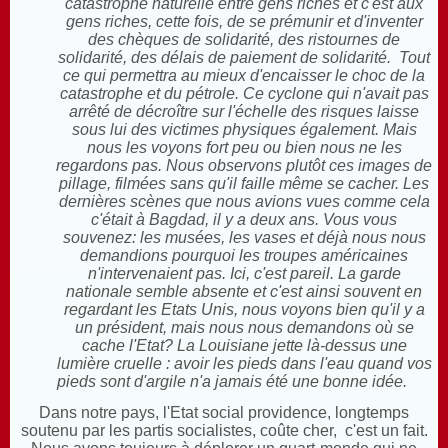
catastrophe naturelle entre gens riches et c'est aux
gens riches, cette fois, de se prémunir et d'inventer
des chèques de solidarité, des ristournes de
solidarité, des délais de paiement de solidarité. Tout
ce qui permettra au mieux d'encaisser le choc de la
catastrophe et du pétrole. Ce cyclone qui n'avait pas
arrêté de décroître sur l'échelle des risques laisse
sous lui des victimes physiques également. Mais
nous les voyons fort peu ou bien nous ne les
regardons pas. Nous observons plutôt ces images de
pillage, filmées sans qu'il faille même se cacher. Les
dernières scènes que nous avions vues comme cela
c'était à Bagdad, il y a deux ans. Vous vous
souvenez: les musées, les vases et déjà nous nous
demandions pourquoi les troupes américaines
n'intervenaient pas. Ici, c'est pareil. La garde
nationale semble absente et c'est ainsi souvent en
regardant les Etats Unis, nous voyons bien qu'il y a
un président, mais nous nous demandons où se
cache l'Etat? La Louisiane jette là-dessus une
lumière cruelle : avoir les pieds dans l'eau quand vos
pieds sont d'argile n'a jamais été une bonne idée.
Dans notre pays, l'Etat social providence, longtemps
soutenu par les partis socialistes, coûte cher, c'est un fait.