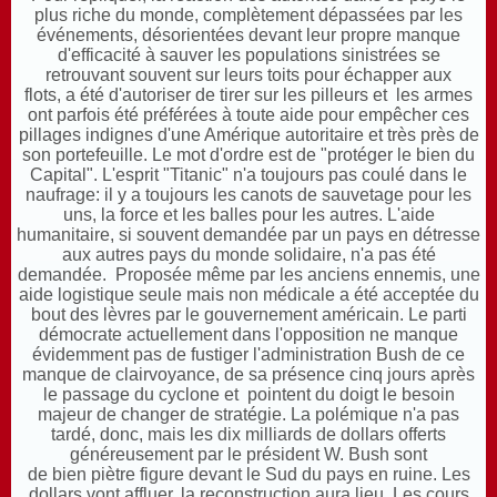
plus riche du monde, complètement dépassées par les
événements, désorientées devant leur propre manque
d'efficacité à sauver les populations sinistrées se
retrouvant souvent sur leurs toits pour échapper aux
flots, a été d'autoriser de tirer sur les pilleurs et les armes
ont parfois été préférées à toute aide pour empêcher ces
pillages indignes d'une Amérique autoritaire et très près de
son portefeuille. Le mot d'ordre est de "protéger le bien du
Capital". L'esprit "Titanic" n'a toujours pas coulé dans le
naufrage: il y a toujours les canots de sauvetage pour les
uns, la force et les balles pour les autres. L'aide
humanitaire, si souvent demandée par un pays en détresse
aux autres pays du monde solidaire, n'a pas été
demandée. Proposée même par les anciens ennemis, une
aide logistique seule mais non médicale a été acceptée du
bout des lèvres par le gouvernement américain. Le parti
démocrate actuellement dans l'opposition ne manque
évidemment pas de fustiger l'administration Bush de ce
manque de clairvoyance, de sa présence cinq jours après
le passage du cyclone et pointent du doigt le besoin
majeur de changer de stratégie. La polémique n'a pas
tardé, donc, mais les dix milliards de dollars offerts
généreusement par le président W. Bush sont
de bien piètre figure devant le Sud du pays en ruine. Les
dollars vont affluer, la reconstruction aura lieu. Les cours