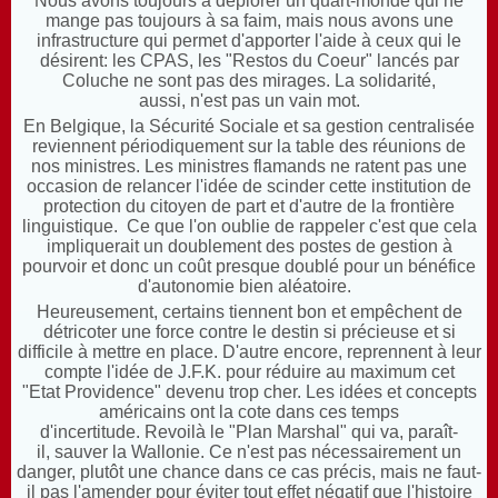
Nous avons toujours à déplorer un quart-monde qui ne
mange pas toujours à sa faim, mais nous avons une
infrastructure qui permet d'apporter l'aide à ceux qui le
désirent: les CPAS, les "Restos du Coeur" lancés par
Coluche ne sont pas des mirages. La solidarité,
aussi, n'est pas un vain mot.
En Belgique, la Sécurité Sociale et sa gestion centralisée
reviennent périodiquement sur la table des réunions de
nos ministres. Les ministres flamands ne ratent pas une
occasion de relancer l'idée de scinder cette institution de
protection du citoyen de part et d'autre de la frontière
linguistique. Ce que l'on oublie de rappeler c'est que cela
impliquerait un doublement des postes de gestion à
pourvoir et donc un coût presque doublé pour un bénéfice
d'autonomie bien aléatoire.
Heureusement, certains tiennent bon et empêchent de
détricoter une force contre le destin si précieuse et si
difficile à mettre en place. D'autre encore, reprennent à leur
compte l'idée de J.F.K. pour réduire au maximum cet
"Etat Providence" devenu trop cher. Les idées et concepts
américains ont la cote dans ces temps
d'incertitude. Revoilà le "Plan Marshal" qui va, paraît-
il, sauver la Wallonie. Ce n'est pas nécessairement un
danger, plutôt une chance dans ce cas précis, mais ne faut-
il pas l'amender pour éviter tout effet négatif que l'histoire