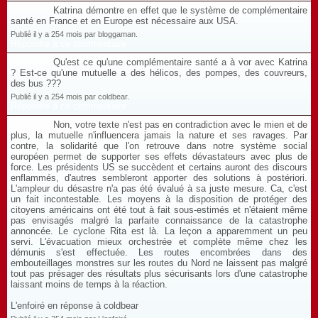
Katrina démontre en effet que le système de complémentaire
santé en France et en Europe est nécessaire aux USA.
Publié il y a 254 mois par bloggaman.
Répondre à ce commentaire
Qu'est ce qu'une complémentaire santé a à vor avec Katrina
? Est-ce qu'une mutuelle a des hélicos, des pompes, des couvreurs,
des bus ???
Publié il y a 254 mois par coldbear.
Répondre à ce commentaire
Non, votre texte n'est pas en contradiction avec le mien et de
plus, la mutuelle n'influencera jamais la nature et ses ravages. Par
contre, la solidarité que l'on retrouve dans notre système social
européen permet de supporter ses effets dévastateurs avec plus de
force. Les présidents US se succèdent et certains auront des discours
enflammés, d'autres sembleront apporter des solutions à postériori.
L'ampleur du désastre n'a pas été évalué à sa juste mesure. Ca, c'est
un fait incontestable. Les moyens à la disposition de protéger des
citoyens américains ont été tout à fait sous-estimés et n'étaient même
pas envisagés malgré la parfaite connaissance de la catastrophe
annoncée. Le cyclone Rita est là. La leçon a apparemment un peu
servi. L'évacuation mieux orchestrée et complète même chez les
démunis s'est effectuée. Les routes encombrées dans des
embouteillages monstres sur les routes du Nord ne laissent pas malgré
tout pas présager des résultats plus sécurisants lors d'une catastrophe
laissant moins de temps à la réaction.
L'enfoiré en réponse à coldbear