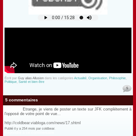
Écrit par
Guy alias Allusion
dans les catégories
Actualité
,
Organisation
,
Philosophie
,
Politique
,
Santé et bien être
5
5 commentaires
Etrange, je viens de poster un texte sur JFK complétement à
l'opposé de votre point de vue...
http://coldbear.viabloga.com/news/17.shtml
Publié il y a 254 mois par coldbear.
Répondre à ce commentaire