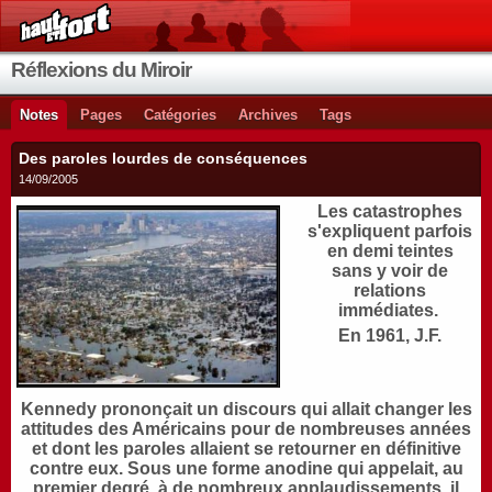
Réflexions du Miroir
Notes
Pages
Catégories
Archives
Tags
Des paroles lourdes de conséquences
14/09/2005
Les catastrophes
s'expliquent parfois
en demi teintes
sans y voir de
relations
immédiates.
En 1961, J.F.
Kennedy prononçait un discours qui allait changer les
attitudes des Américains pour de nombreuses années
et dont les paroles allaient se retourner en définitive
contre eux. Sous une forme anodine qui appelait, au
premier degré, à de nombreux applaudissements, il