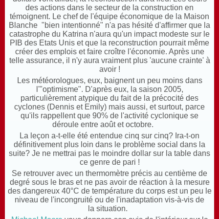
des actions dans le secteur de la construction en
témoignent. Le chef de l'équipe économique de la Maison
Blanche "bien intentionné" n'a pas hésité d'affirmer que la
catastrophe du Katrina n'aura qu'un impact modeste sur le
PIB des Etats Unis et que la reconstruction pourrait même
créer des emplois et faire croître l'économie. Après une
telle assurance, il n'y aura vraiment plus 'aucune crainte' à
avoir !
Les météorologues, eux, baignent un peu moins dans
l'"optimisme". D'après eux, la saison 2005,
particulièrement atypique du fait de la précocité des
cyclones (Dennis et Emily) mais aussi, et surtout, parce
qu'ils rappellent que 90% de l'activité cyclonique se
déroule entre août et octobre.
La leçon a-t-elle été entendue cinq sur cinq? Ira-t-on
définitivement plus loin dans le problème social dans la
suite? Je ne mettrai pas le moindre dollar sur la table dans
ce genre de pari !
Se retrouver avec un thermomètre précis au centième de
degré sous le bras et ne pas avoir de réaction à la mesure
des dangereux 40°C de température du corps est un peu le
niveau de l'incongruité ou de l'inadaptation vis-à-vis de
la situation.