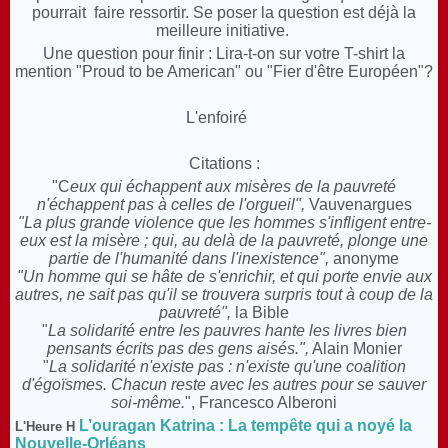
pourrait faire ressortir. Se poser la question est déjà la
meilleure initiative.
Une question pour finir : Lira-t-on sur votre T-shirt la
mention "Proud to be American" ou "Fier d'être Européen"?
L'enfoiré
Citations :
"C
eux qui échappent aux misères de la pauvreté
n'échappent pas à celles de l'orgueil",
Vauvenargues
"La plus grande violence que les hommes s'infligent entre-
eux est la misère ; qui, au delà de la pauvreté, plonge une
partie de l'humanité dans l'inexistence",
anonyme
"Un homme qui se hâte de s'enrichir, et qui porte envie aux
autres, ne sait pas qu'il se trouvera surpris tout à coup de la
pauvreté",
la Bible
"
La solidarité entre les pauvres hante les livres bien
pensants écrits pas des gens aisés.",
Alain Monier
"
La solidarité n'existe pas : n'existe qu'une coalition
d'égoïsmes. Chacun reste avec les autres pour se sauver
soi-même.
", Francesco Alberoni
L’ouragan Katrina : La tempête qui a noyé la
L'Heure H
Nouvelle-Orléans