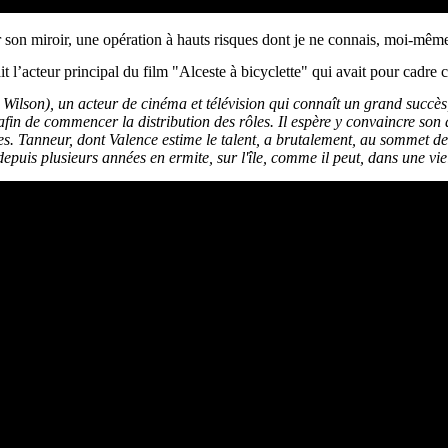
son miroir, une opération à hauts risques dont je ne connais, moi-même,
it l’acteur principal du film "
Alceste à bicyclette
" qui avait pour cadre
c
ilson), un acteur de cinéma et télévision qui connaît un grand succès,
 afin de commencer la distribution des rôles. Il espère y convaincre son
es.
Tanneur, dont Valence estime le talent, a brutalement, au sommet de 
 depuis plusieurs années en ermite, sur l'île, comme il peut, dans une vie