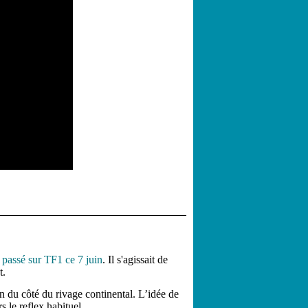
"
passé sur TF1 ce 7 juin
. Il s'agissait de
t.
in du côté du rivage continental. L’idée de
s le reflex habituel.