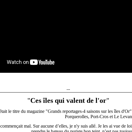
...
"
Ces îles qui valent de l'or
"
était le titre du magazine "Grands reportages-4 saisons sur les îles d'Or
Porquerolles, Port-Cros et Le Levan
commençait mal. Sur aucune d’elles, je n'y suis allé. Je les ai vue de lo
prendre le bateau du puriste bon teint, n’est pas toujour