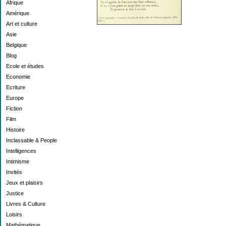
Afrique
Amérique
Art et culture
Asie
Belgique
Blog
Ecole et études
Economie
Ecriture
Europe
Fiction
Film
Histoire
Inclassable & People
Intelligences
Intimisme
Invités
Jeux et plaisirs
Justice
Livres & Culture
Loisirs
Mathématique