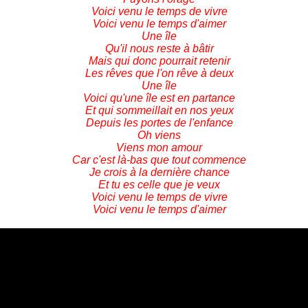
Voici venu le temps de vivre
Voici venu le temps d'aimer
Une île
Qu'il nous reste à bâtir
Mais qui donc pourrait retenir
Les rêves que l'on rêve à deux
Une île
Voici qu'une île est en partance
Et qui sommeillait en nos yeux
Depuis les portes de l'enfance
Oh viens
Viens mon amour
Car c'est là-bas que tout commence
Je crois à la dernière chance
Et tu es celle que je veux
Voici venu le temps de vivre
Voici venu le temps d'aimer