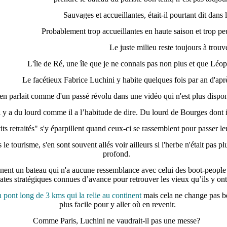
Sauvages et accueillantes, était-il pourtant dit dans
Probablement trop accueillantes
en haute saison
et trop pe
Le juste milieu reste toujours à trouv
L'île de Ré, une île que je ne connais pas non plus et que Léop
Le facétieux Fabrice Luchini y habite quelques fois par an d'apr
 en parlait comme d'un passé révolu dans une vidéo qui n'est plus dispon
il y a du lourd comme il a l’habitude de dire. Du lourd de Bourges dont il 
ts retraités"
s'y éparpillent
quand ceux-ci
se rassemblent pour passer le
s le tourisme, s'en sont souvent allés voir ailleurs si l'herbe n'était pas 
profond.
rennent un bateau qui n'a aucune ressemblance avec celui des boot-people 
ates stratégiques connues d’avance pour retrouver les vieux qu’ils y ont
 pont long de 3 kms qui la relie au continent
mais c
ela ne change pas b
plus facile pour y aller où en revenir.
Comme Paris, Luchini ne vaudrait-il pas une messe?