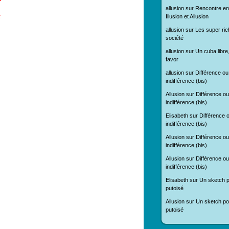
allusion
sur
Rencontre en
s
Illusion et Allusion
allusion
sur
Les super ric
société
allusion
sur
Un cuba libre
favor
allusion
sur
Différence ou
indifférence (bis)
Allusion
sur
Différence ou
indifférence (bis)
Elisabeth
sur
Différence 
indifférence (bis)
Allusion
sur
Différence ou
indifférence (bis)
Allusion
sur
Différence ou
indifférence (bis)
Elisabeth
sur
Un sketch p
putoisé
Allusion
sur
Un sketch pol
putoisé