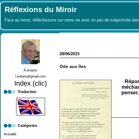
Réflexions du Miroir
Face au miroir, réfléchissons sur notre vie avec un peu de subjectivité dan
28/06/2015
Ode aux îles
À propos
l.enfoire@gmail.com
Répon
Index (clic)
méchant
Traduction
penser,
Catégories
Actualité