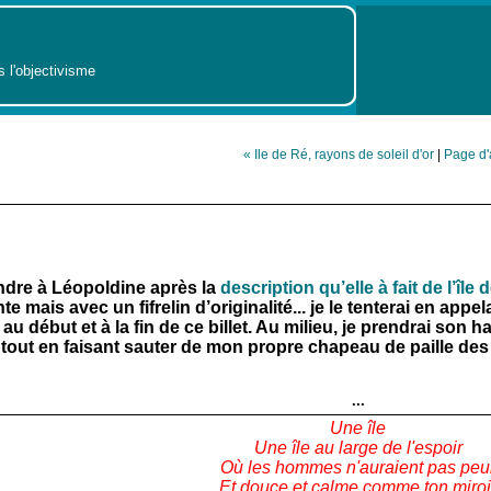
s l'objectivisme
« Ile de Ré, rayons de soleil d'or
|
Page d'
dre à Léopoldine après la
description qu’elle à fait de l’île 
e mais avec un fifrelin d’originalité... je le tenterai en app
 au début et à la fin de ce billet. Au milieu, je prendrai son h
tout en faisant sauter de mon propre chapeau de paille des 
...
Une île
Une île au large de l'espoir
Où les hommes n'auraient pas peu
Et douce et calme comme ton miroi