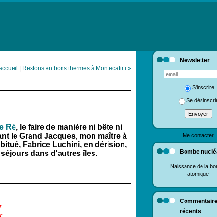
Newsletter
accueil
|
Restons en bons thermes à Montecatini »
S'inscrire
Se désinscri
de Ré
, le faire de manière ni bête ni
elant le Grand Jacques,
mon maître à
Me contacter
abitué, Fabrice Luchini, en dérision,
Bombe nuclé
séjours dans d'autres îles.
Naissance de la b
atomique
Commentair
r
récents
r