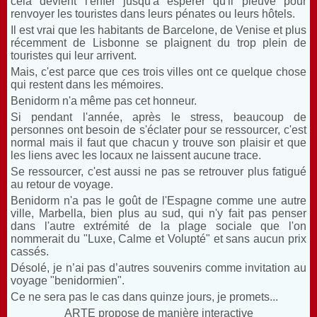
cela devient l'enfer jusqu'à espérer qu'il pleuve pour
renvoyer les touristes dans leurs pénates ou leurs hôtels.
Il est vrai que les habitants de Barcelone, de Venise et plus
récemment de Lisbonne se plaignent du trop plein de
touristes qui leur arrivent.
Mais, c'est parce que ces trois villes ont ce quelque chose
qui restent dans les mémoires.
Benidorm n'a même pas cet honneur.
Si pendant l'année, après le stress, beaucoup de
personnes ont besoin de s'éclater pour se ressourcer, c'est
normal mais il faut que chacun y trouve son plaisir et que
les liens avec les locaux ne laissent aucune trace.
Se ressourcer, c'est aussi ne pas se retrouver plus fatigué
au retour de voyage.
Benidorm n'a pas le goût de l'Espagne comme une autre
ville, Marbella, bien plus au sud, qui n'y fait pas penser
dans l'autre extrémité de la plage sociale que l'on
nommerait du "Luxe, Calme et Volupté" et sans aucun prix
cassés.
Désolé, je n’ai pas d’autres souvenirs comme invitation au
voyage "benidormien".
Ce ne sera pas le cas dans quinze jours, je promets...
ARTE propose de manière interactive