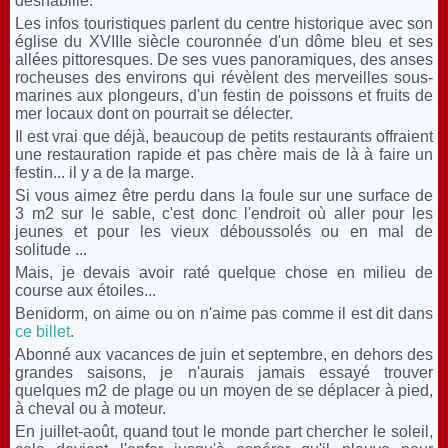
déshabillé.
Les infos touristiques parlent du centre historique avec son
église du XVIIIe siècle couronnée d'un dôme bleu et ses
allées pittoresques. De ses vues panoramiques, des anses
rocheuses des environs qui révèlent des merveilles sous-
marines aux plongeurs, d'un festin de poissons et fruits de
mer locaux dont on pourrait se délecter.
Il est vrai que déjà, beaucoup de petits restaurants offraient
une restauration rapide et pas chère mais de là à faire un
festin... il y a de la marge.
Si vous aimez être perdu dans la foule sur une surface de
3 m2 sur le sable, c'est donc l'endroit où aller pour les
jeunes et pour les vieux déboussolés ou en mal de
solitude ...
Mais, je devais avoir raté quelque chose en milieu de
course aux étoiles...
Benidorm, on aime ou on n'aime pas comme il est dit dans
ce billet
.
Abonné aux vacances de juin et septembre, en dehors des
grandes saisons, je n'aurais jamais essayé trouver
quelques m2 de plage ou un moyen de se déplacer à pied,
à cheval ou à moteur.
En juillet-août, quand tout le monde part chercher le soleil,