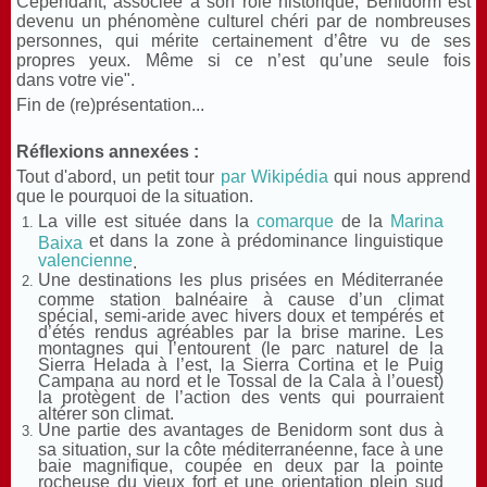
Cependant, associée à son rôle historique, Benidorm est
devenu un phénomène culturel chéri par de nombreuses
personnes, qui mérite certainement d’être vu de ses
propres yeux. Même si ce n’est qu’une seule fois
dans votre vie".
Fin de (re)présentation...
Réflexions annexées :
Tout d'abord, un petit tour
par Wikipédia
qui nous apprend
que le pourquoi de la situation.
La ville est située dans la
comarque
de la
Marina
et dans la zone à prédominance linguistique
Baixa
valencienne
.
Une destinations les plus prisées en Méditerranée
comme station balnéaire à cause d’un climat
spécial, semi-aride avec hivers doux et tempérés et
d’étés rendus agréables par la brise marine. Les
montagnes qui l’entourent (le parc naturel de la
Sierra Helada à l’est, la Sierra Cortina et le Puig
Campana au nord et le Tossal de la Cala à l’ouest)
la protègent de l’action des vents qui pourraient
altérer son climat.
Une partie des avantages de Benidorm sont dus à
sa situation, sur la côte méditerranéenne, face à une
baie magnifique, coupée en deux par la pointe
rocheuse du vieux fort et une orientation plein sud