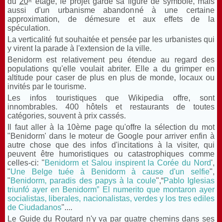
du
20
étage, le projet garde sa figure de symbole, mais
aussi d'un urbanisme abandonné à une certaine
approximation, de démesure et aux effets de la
spéculation.
La verticalité fut souhaitée et pensée par les urbanistes qui
y virent la parade à l'extension de la ville.
Benidorm est relativement peu étendue au regard des
populations qu'elle voulait abriter. Elle a du grimper en
altitude pour caser de plus en plus de monde, locaux ou
invités par le tourisme.
Les infos touristiques que Wikipedia offre, sont
innombrables. 400 hôtels et restaurants de toutes
catégories, souvent à prix cassés.
Il faut aller à la 10ème page qu'offre la sélection du mot
"Benidorm' dans le moteur de Google pour arriver enfin à
autre chose que des infos d'incitations à la visiter, qui
peuvent être humoristiques ou catastrophiques comme
celles-ci: "
Benidorm et Salou inspirent la Corée du Nord
',
"
Une Belge tuée à Benidorm à cause d'un selfie
",
"
Benidorm, paradis des papys à la coule
",“
Pablo Iglesias
triunfó ayer en Benidorm” El numerito que montaron ayer
socialistas, liberales, nacionalistas, verdes y los tres ediles
de Ciudadanos
"....
Le Guide du Routard n'y va par quatre chemins dans ses