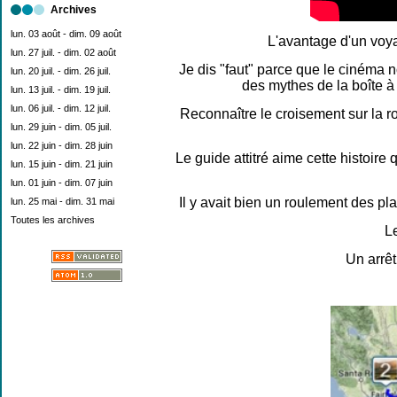
Archives
lun. 03 août - dim. 09 août
L'avantage d'un voyag
lun. 27 juil. - dim. 02 août
Je dis "faut" parce que le cinéma n
lun. 20 juil. - dim. 26 juil.
des mythes de la boîte à
lun. 13 juil. - dim. 19 juil.
lun. 06 juil. - dim. 12 juil.
Reconnaître le croisement sur la rou
lun. 29 juin - dim. 05 juil.
lun. 22 juin - dim. 28 juin
Le guide attitré aime cette histoire
lun. 15 juin - dim. 21 juin
lun. 01 juin - dim. 07 juin
Il y avait bien un roulement des pl
lun. 25 mai - dim. 31 mai
Toutes les archives
L
Un arrêt