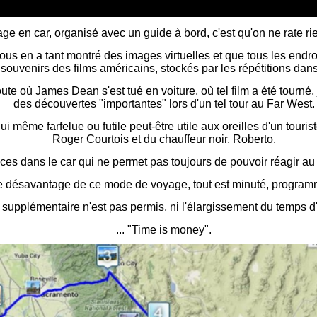
e en car, organisé avec un guide à bord, c'est qu'on ne rate rien 
ous en a tant montré des images virtuelles et que tous les endroi
 souvenirs des films américains, stockés par les répétitions dan
te où James Dean s'est tué en voiture, où tel film a été tourné, j
des découvertes "importantes" lors d'un tel tour au Far West.
 qui même farfelue ou futile peut-être utile aux oreilles d'un to
Roger Courtois et du chauffeur noir, Roberto.
aces dans le car qui ne permet pas toujours de pouvoir réagir a
e désavantage de ce mode de voyage, tout est minuté, programm
 supplémentaire n'est pas permis, ni l'élargissement du temps d'
... "Time is money".