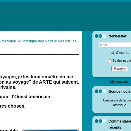
Newsletter
 d'accueil
|
Autocritique des blogs et des intellos »
S'inscrire
Se désinscri
yages, je les ferai renaître en me
tion au voyage" de ARTE qui suivent,
Me contacter
rivains.
Bombe nuclé
ue: l'Ouest américain.
Naissance de la b
atomique
tres choses.
Commentair
récents
croyable