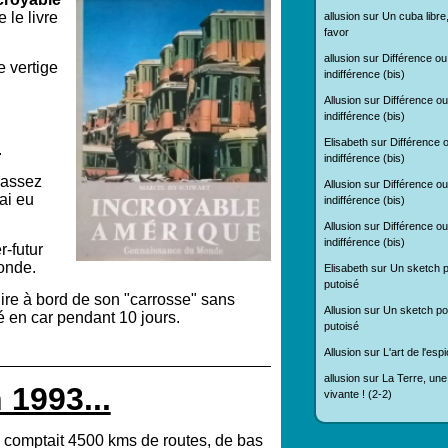
 le livre
allusion
sur
Un cuba libre
favor
allusion
sur
Différence ou
e vertige
indifférence (bis)
Allusion
sur
Différence ou
indifférence (bis)
Elisabeth
sur
Différence 
.
indifférence (bis)
 assez
Allusion
sur
Différence ou
ai eu
indifférence (bis)
Allusion
sur
Différence ou
indifférence (bis)
r-futur
monde.
Elisabeth
sur
Un sketch p
putoisé
ire à bord de son "carrosse" sans
Allusion
sur
Un sketch pol
é en car pendant 10 jours.
putoisé
Allusion
sur
L'art de l'es
allusion
sur
La Terre, une
 1993...
vivante ! (2-2)
 comptait 4500 kms de routes, de bas