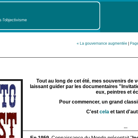
s l'objectivisme
« La gouvernance augmentée
|
Page
Tout au long de cet été, mes souvenirs de vo
laissant guider par les documentaires "Invita
eux, peintres et éc
Pour commencer, un grand classiq
C'est
cela
et tant d'au
...
En 1959,
Connaissance du Monde présentait "
In