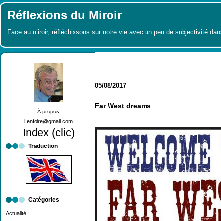
Réflexions du Miroir
Face au miroir, réfléchissons sur notre vie avec un peu de subjectivité dan
05/08/2017
Far West dreams
À propos
l.enfoire@gmail.com
Index (clic)
Traduction
Catégories
Actualité