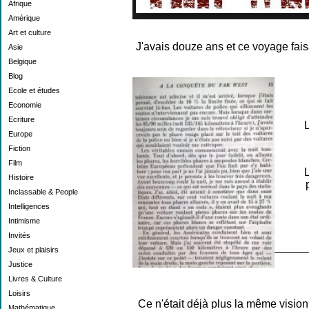
Afrique
Amérique
Art et culture
J'avais douze ans et ce voyage faisa
Asie
Belgique
Blog
Ecole et études
Economie
Ecriture
Europe
Fiction
Film
L
Histoire
Inclassable & People
Intelligences
Intimisme
Invités
Jeux et plaisirs
Justice
Livres & Culture
Loisirs
Ce n'était déjà plus la même visi
Mathématique