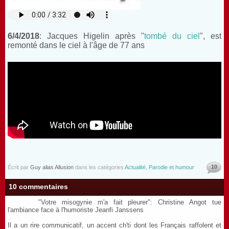
6/4/2018
: Jacques Higelin après "
tombé du ciel
", est
remonté dans le ciel à l'âge de 77 ans
10
Écrit par
Guy alias Allusion
dans les catégories
Actualité
,
Parodie et humour
10 commentaires
"Votre misogynie m'a fait pleurer": Christine Angot tue
l'ambiance face à l'humoriste Jeanfi Janssens
Il a un rire communicatif, un accent ch'ti dont les Français raffolent et