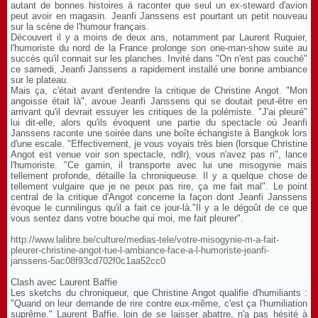
autant de bonnes histoires à raconter que seul un ex-steward d'avion
peut avoir en magasin. Jeanfi Janssens est pourtant un petit nouveau
sur la scène de l'humour français.
Découvert il y a moins de deux ans, notamment par Laurent Ruquier,
l'humoriste du nord de la France prolonge son one-man-show suite au
succès qu'il connait sur les planches. Invité dans "On n'est pas couché"
ce samedi, Jeanfi Janssens a rapidement installé une bonne ambiance
sur le plateau.
Mais ça, c'était avant d'entendre la critique de Christine Angot. "Mon
angoisse était là", avoue Jeanfi Janssens qui se doutait peut-être en
arrivant qu'il devrait essuyer les critiques de la polémiste. "J'ai pleuré"
lui dit-elle, alors qu'ils évoquent une partie du spectacle où Jeanfi
Janssens raconte une soirée dans une boîte échangiste à Bangkok lors
d'une escale. "Effectivement, je vous voyais très bien (lorsque Christine
Angot est venue voir son spectacle, ndlr), vous n'avez pas ri", lance
l'humoriste. "Ce gamin, il transporte avec lui une misogynie mais
tellement profonde, détaille la chroniqueuse. Il y a quelque chose de
tellement vulgaire que je ne peux pas rire, ça me fait mal". Le point
central de la critique d'Angot concerne la façon dont Jeanfi Janssens
évoque le cunnilingus qu'il a fait ce jour-là."Il y a le dégoût de ce que
vous sentez dans votre bouche qui moi, me fait pleurer".
http://www.lalibre.be/culture/medias-tele/votre-misogynie-m-a-fait-
pleurer-christine-angot-tue-l-ambiance-face-a-l-humoriste-jeanfi-
janssens-5ac08f93cd702f0c1aa52cc0
Clash avec Laurent Baffie
Les sketchs du chroniqueur, que Christine Angot qualifie d'humiliants :
"Quand on leur demande de rire contre eux-même, c'est ça l'humiliation
suprême." Laurent Baffie, loin de se laisser abattre, n'a pas hésité à