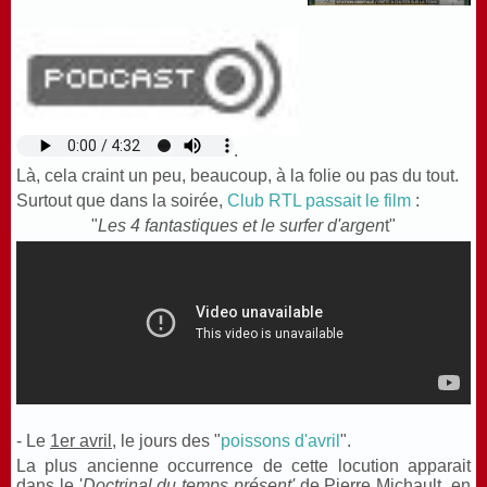
.
Là, cela craint un peu, beaucoup, à la folie ou pas du tout.
Surtout que dans la soirée,
Club RTL passait le film
:
"
Les 4 fantastiques et le surfer d'argen
t"
- Le
1er avril,
le jours des "
poissons d'avril
".
La plus ancienne occurrence de cette locution apparait
dans le '
Doctrinal du temps présent'
de Pierre Michault, en