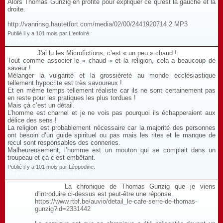
Alors Thomas Gunzig en profite pour expliquer ce qu'est la gauche et la
droite.
http://vanrinsg.hautetfort.com/media/02/00/2441920714.2.MP3
Publié il y a 101 mois par L'enfoiré.
Répondre à ce commentaire
J'ai lu les Microfictions, c’est « un peu » chaud !
Tout comme associer le « chaud » et la religion, cela a beaucoup de
saveur !
Mélanger la vulgarité et la grossièreté au monde ecclésiastique
tellement hypocrite est très savoureux !
Et en même temps tellement réaliste car ils ne sont certainement pas
en reste pour les pratiques les plus tordues !
Mais çà c’est un détail.
L’homme est charnel et je ne vois pas pourquoi ils échapperaient aux
délice des sens !
La religion est probablement nécessaire car la majorité des personnes
ont besoin d’un guide spirituel ou pas mais les rites et le manque de
recul sont responsables des conneries.
Malheureusement, l’homme est un mouton qui se complait dans un
troupeau et çà c’est embêtant.
Publié il y a 101 mois par Léopodine.
Répondre à ce commentaire
La chronique de Thomas Gunzig que je viens
d'introduire ci-dessus est peut-être une réponse.
https://www.rtbf.be/auvio/detail_le-cafe-serre-de-thomas-
gunzig?id=2331442