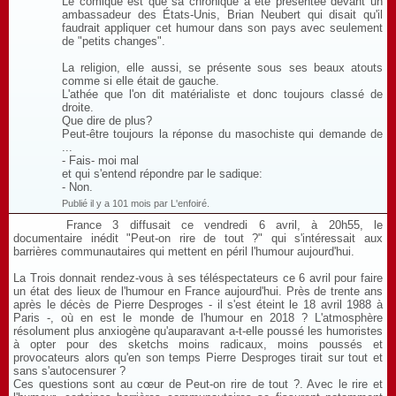
Le comique est que sa chronique a été présentée devant un
ambassadeur des États-Unis, Brian Neubert qui disait qu'il
faudrait appliquer cet humour dans son pays avec seulement
de "petits changes".
La religion, elle aussi, se présente sous ses beaux atouts
comme si elle était de gauche.
L'athée que l'on dit matérialiste et donc toujours classé de
droite.
Que dire de plus?
Peut-être toujours la réponse du masochiste qui demande de
...
- Fais- moi mal
et qui s'entend répondre par le sadique:
- Non.
Publié il y a 101 mois par L'enfoiré.
France 3 diffusait ce vendredi 6 avril, à 20h55, le
documentaire inédit "Peut-on rire de tout ?" qui s'intéressait aux
barrières communautaires qui mettent en péril l'humour aujourd'hui.
La Trois donnait rendez-vous à ses téléspectateurs ce 6 avril pour faire
un état des lieux de l'humour en France aujourd'hui. Près de trente ans
après le décès de Pierre Desproges - il s'est éteint le 18 avril 1988 à
Paris -, où en est le monde de l'humour en 2018 ? L'atmosphère
résolument plus anxiogène qu'auparavant a-t-elle poussé les humoristes
à opter pour des sketchs moins radicaux, moins poussés et
provocateurs alors qu'en son temps Pierre Desproges tirait sur tout et
sans s'autocensurer ?
Ces questions sont au cœur de Peut-on rire de tout ?. Avec le rire et