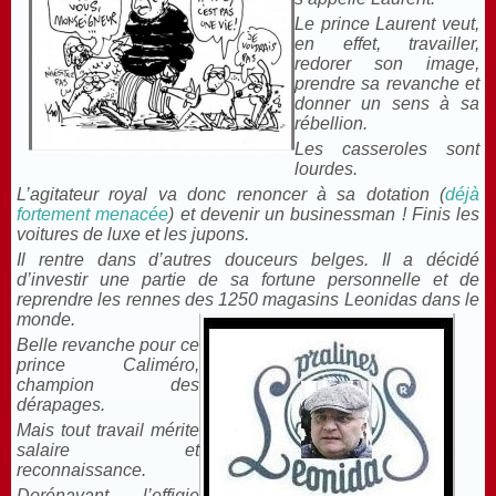
Le prince Laurent veut,
en effet, travailler,
redorer son image,
prendre sa revanche et
donner un sens à sa
rébellion.
Les casseroles sont
lourdes.
L’agitateur royal va donc renoncer à sa dotation (
déjà
fortement
menacée
) et devenir un businessman ! Finis les
voitures de luxe et les jupons.
Il rentre dans d’autres douceurs belges. Il a décidé
d’investir une partie de sa fortune personnelle et de
reprendre les rennes des 1250 magasins Leonidas dans le
monde.
Belle revanche pour ce
prince Caliméro,
champion des
dérapages.
Mais tout travail mérite
salaire et
reconnaissance.
Dorénavant l’effigie