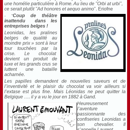
une homélie particulière à Rome. Au lieu de "Orbi at urbi",
ce serait plutôt "Ad honores et aequo animo
". Eriofne
Coup de théâtre
- "
inattendu dans les
entreprises belges !
Leonidas, les pralines
belges de qualité au
moindre prix » sont à leur
tour touchées par la
crise. Le chocolat
devient un produit de
luxe et les grands crus se
luttent une bataille
acharnée.
Les papilles demandent de nouvelles saveurs et de
l’inventivité et le plaisir du chocolat va voir ailleurs si
l’extase est plus fine. Mais Léonidas ne peut quitter la
Belgique …. il y a vu le jour en 1882 à Gand.
Heureusement
l’aventure
passionnante des
confiseries Leonidas a
son chevalier. Il
s’appelle Laurent.