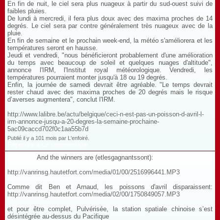
En fin de nuit, le ciel sera plus nuageux à partir du sud-ouest suivi de
faibles pluies.
De lundi à mercredi, il fera plus doux avec des maxima proches de 14
degrés. Le ciel sera par contre généralement très nuageux avec de la
pluie.
En fin de semaine et le prochain week­-end, la météo s'améliorera et les
températures seront en hausse.
Jeudi et vendredi, "nous bénéficieront probablement d'une amélioration
du temps avec beaucoup de soleil et quelques nuages d'altitude",
annonce l'IRM, l'Institut royal météorologique. Vendredi, les
températures pourraient monter jusqu'à 18 ou 19 degrés.
Enfin, la journée de samedi devrait être agréable. "Le temps devrait
rester chaud avec des maxima proches de 20 degrés mais le risque
d’averses augmentera", conclut l'IRM.
http://www.lalibre.be/actu/belgique/ceci-n-est-pas-un-poisson-d-avril-l-
irm-annonce-jusqu-a-20-degres-la-semaine-prochaine-
5ac09caccd702f0c1aa55b7d
Publié il y a 101 mois par L'enfoiré.
Répondre à ce commentaire
And the winners are (etlesgagnantssont):
http://vanrinsg.hautetfort.com/media/01/00/2516996441.MP3
Comme dit Ben et Arnaud, les poissons d'avril disparaissent:
http://vanrinsg.hautetfort.com/media/02/00/1750849057.MP3
et pour être complet, Pulvérisée, la station spatiale chinoise s’est
désintégrée au-dessus du Pacifique