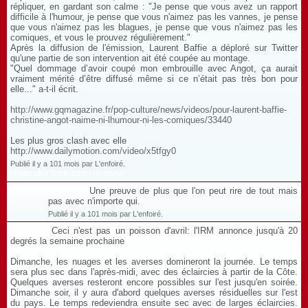
répliquer, en gardant son calme : "Je pense que vous avez un rapport
difficile à l'humour, je pense que vous n'aimez pas les vannes, je pense
que vous n'aimez pas les blagues, je pense que vous n'aimez pas les
comiques, et vous le prouvez régulièrement."
Après la diffusion de l'émission, Laurent Baffie a déploré sur Twitter
qu'une partie de son intervention ait été coupée au montage.
"Quel dommage d’avoir coupé mon embrouille avec Angot, ça aurait
vraiment mérité d’être diffusé même si ce n’était pas très bon pour
elle..." a-t-il écrit.
http://www.gqmagazine.fr/pop-culture/news/videos/pour-laurent-baffie-
christine-angot-naime-ni-lhumour-ni-les-comiques/33440
Les plus gros clash avec elle
http://www.dailymotion.com/video/x5tfgy0
Publié il y a 101 mois par L'enfoiré.
Répondre à ce commentaire
Une preuve de plus que l'on peut rire de tout mais
pas avec n'importe qui.
Publié il y a 101 mois par L'enfoiré.
Ceci n'est pas un poisson d'avril: l'IRM annonce jusqu'à 20
degrés la semaine prochaine
Dimanche, les nuages et les averses domineront la journée. Le temps
sera plus sec dans l'après­-midi, avec des éclaircies à partir de la Côte.
Quelques averses resteront encore possibles sur l'est jusqu'en soirée.
Dimanche soir, il y aura d'abord quelques averses résiduelles sur l'est
du pays. Le temps redeviendra ensuite sec avec de larges éclaircies.