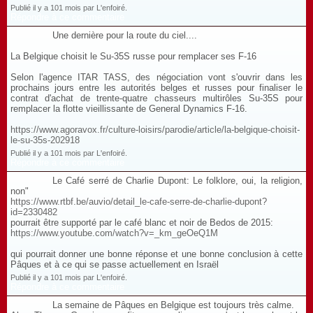
Publié il y a 101 mois par L'enfoiré.
Répondre à ce commentaire
Une dernière pour la route du ciel....
La Belgique choisit le Su-35S russe pour remplacer ses F-16
Selon l'agence ITAR TASS, des négociation vont s'ouvrir dans les
prochains jours entre les autorités belges et russes pour finaliser le
contrat d'achat de trente-quatre chasseurs multirôles Su-35S pour
remplacer la flotte vieillissante de General Dynamics F-16.
https://www.agoravox.fr/culture-loisirs/parodie/article/la-belgique-choisit-
le-su-35s-202918
Publié il y a 101 mois par L'enfoiré.
Répondre à ce commentaire
Le Café serré de Charlie Dupont: Le folklore, oui, la religion,
non"
https://www.rtbf.be/auvio/detail_le-cafe-serre-de-charlie-dupont?
id=2330482
pourrait être supporté par le café blanc et noir de Bedos de 2015:
https://www.youtube.com/watch?v=_km_geOeQ1M
qui pourrait donner une bonne réponse et une bonne conclusion à cette
Pâques et à ce qui se passe actuellement en Israël
Publié il y a 101 mois par L'enfoiré.
Répondre à ce commentaire
La semaine de Pâques en Belgique est toujours très calme.