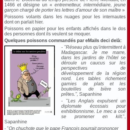
1466 et
désigne un
«
entremetteur, intermédiaire, jeune
garçon chargé de porter les lettres d'amour de son maître
»
Poissons volants dans les nuages pour les internautes
dont on parlait hier.
Poissons en papier pour les enfants affichés dans le dos
des personnes dont ils veulent se moquer.
Quelques poissons commandés par eMails deci delà:
- "Réseau plus qu'intermittent à
Madagascar. Je me marre,
dans les jardins de l'hôtel se
déroule un caucus sur les
perspectives de
développement de la région
nord. Les tables richement
garnies de plats et les
bouteilles de bière son
prêtes.",
Sapanhine
- "
Les Anglais expulsent un
diplomate écossais pour
exhibitionnisme. Le mec a osé
se promener en kilt.
",
Sapanhine
- "
On chuchote que le pape François pourrait prononcer