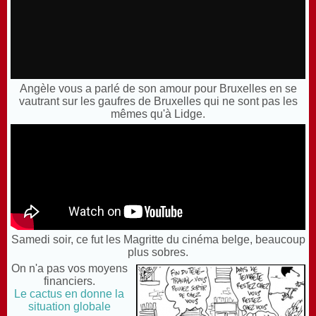
Angèle vous a parlé de son amour pour Bruxelles en se
vautrant sur les gaufres de Bruxelles qui ne sont pas les
mêmes qu'à Lidge.
Samedi soir, ce fut les Magritte du cinéma belge, beaucoup
plus sobres.
On n'a pas vos moyens
financiers.
Le cactus en donne la
situation globale