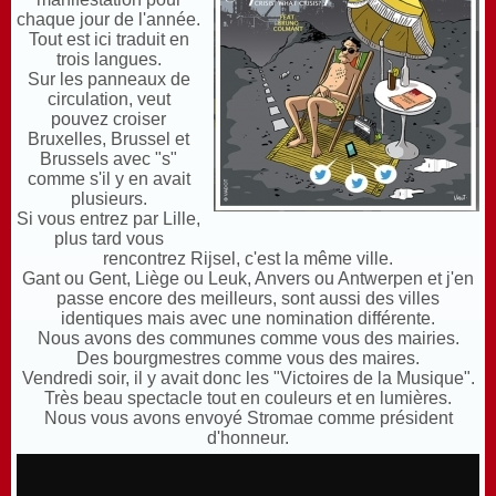
chaque jour de l'année.
T
out est ici traduit en
trois langues.
S
ur les panneaux de
circulation, veut
pouvez croiser
Bruxelles, Brussel et
Brussels avec "s"
comme s'il y en avait
plusieurs.
S
i vous entrez par Lille,
plus tard vous
rencontrez Rijsel, c'est la même ville.
G
ant ou Gent, Liège ou Leuk, Anvers ou Antwerpen et j'en
passe encore des meilleurs, sont aussi des villes
identiques mais avec une nomination différente.
N
ous avons des communes comme vous des mairies.
D
es bourgmestres comme vous des maires.
V
endredi soir, il y avait donc les "Victoires de la Musique".
T
rès beau spectacle tout en couleurs et en lumières.
N
ous vous avons envoyé Stromae comme président
d'honneur.