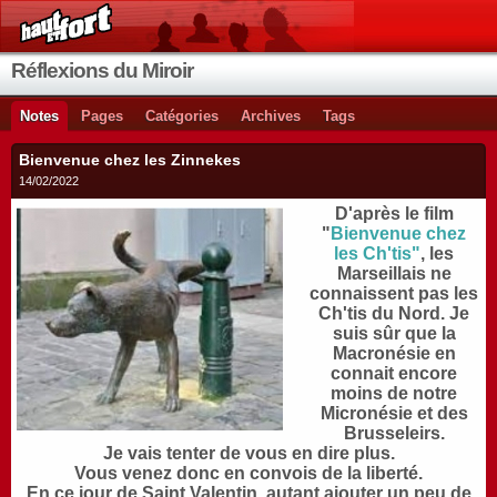
Réflexions du Miroir
Notes
Pages
Catégories
Archives
Tags
Bienvenue chez les Zinnekes
14/02/2022
D'après le film
"
Bienvenue chez
les Ch'tis"
, les
Marseillais ne
connaissent pas les
Ch'tis du Nord. Je
suis sûr que la
Macronésie en
connait encore
moins de notre
Micronésie et des
Brusseleirs.
J
e vais tenter de vous en dire plus.
Vous venez donc en convois de la liberté.
E
n ce jour de Saint Valentin, autant ajouter un peu de