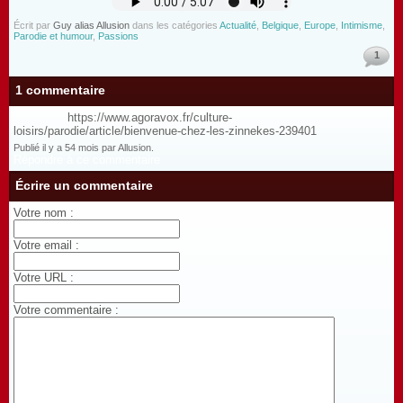
Écrit par
Guy alias Allusion
dans les catégories
Actualité
,
Belgique
,
Europe
,
Intimisme
,
Parodie et humour
,
Passions
1
1 commentaire
https://www.agoravox.fr/culture-
loisirs/parodie/article/bienvenue-chez-les-zinnekes-239401
Publié il y a 54 mois par Allusion.
Répondre à ce commentaire
Écrire un commentaire
Votre nom :
Votre email :
Votre URL :
Votre commentaire :