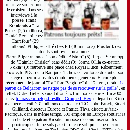
retrouvé son rythme
de croisière dans ses
interviews à la
presse, Frans
Rombouts à "La
Poste"
(2,5 millions),
Daniel Bernard chez
"Carrefour"
(29
millions), Philippe Jaffré chez Elf
(30 millions). Plus tard, ces
dédits sont revus ou annulés.
Pierre Bilger renonce à son dédit "Alstom"
(5), Jurgen Schrempp
de "Daimler Chrisler"
sans dédit (0). Jorma Ollila ex-patron
"Nokia"
(0) retrouve une place chez Royal Dutch. Récemment
encore, le PDG de la Banque d’Italie s’est vu forcé de quitter son
siège et perdre ainsi des émoluments généreux. Encore plus
récemment, le journal "La Libre Belgique" du 12 avril, titrait "
Le
patron de Belgacom ne risque pas de se retrouver sur la paille
", en
effet, Didier Bellens aurait droit à 5,1 millions d'euros. En 2005,
chez
le brasseur belgo-brésilien Groupe InBev
le départ de 3 top
managers a coûté 31 millions d'euros, le CEO, John Brock, Stuart
Gilliland, directeur Europe et Patrice Thys, directeur Asie-
Pacifique, dans le même temps, 500 emplois en Europe sont sur la
sellette et le patron Brésilien impose d'économiser sur les
photocopies. Je ne suis pas sûr que ce soit pour une raison
écologique !...
Antoine Zacharias
, PDG de "Vinci" (BTP) a été