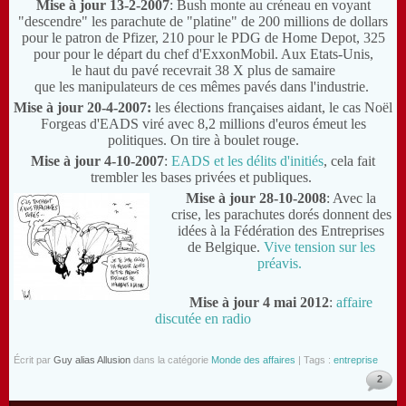
Mise à jour 13-2-2007
: Bush monte au créneau en voyant
"descendre" les parachute de "platine" de 200 millions de dollars
pour le patron de Pfizer, 210 pour le PDG de Home Depot, 325
pour pour le départ du chef d'ExxonMobil. Aux Etats-Unis,
le haut du pavé recevrait 38 X plus de samaire
que les manipulateurs de ces mêmes pavés dans l'industrie.
Mise à jour 20-4-2007:
les élections françaises aidant, le cas Noël
Forgeas d'EADS viré avec 8,2 millions d'euros émeut les
politiques. On tire à boulet rouge.
Mise à jour 4-10-2007
:
EADS et les délits d'initiés
, cela fait
trembler les bases privées et publiques.
Mise à jour 28-10-2008
: Avec la
crise, les parachutes dorés donnent des
idées à la Fédération des Entreprises
de Belgique.
Vive tension sur les
préavis.
Mise à jour 4 mai 2012
:
affaire
discutée en radio
Écrit par
Guy alias Allusion
dans la catégorie
Monde des affaires
| Tags :
entreprise
2