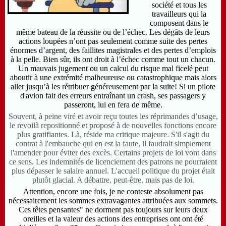
société et tous les
travailleurs qui la
composent dans le
même bateau de la réussite ou de l’échec. Les dégâts de leurs
actions loupées n’ont pas seulement comme suite des pertes
énormes d’argent, des faillites magistrales et des pertes d’emplois
à la pelle. Bien sûr, ils ont droit à l’échec comme tout un chacun.
Un mauvais jugement ou un calcul du risque mal ficelé peut
aboutir à une extrémité malheureuse ou catastrophique mais alors
aller jusqu’à les rétribuer généreusement par la suite! Si un pilote
d'avion fait des erreurs entraînant un crash, ses passagers y
passeront, lui en fera de même.
Souvent, à peine viré et avoir reçu toutes les réprimandes d’usage,
le revoilà repositionné et proposé à de nouvelles fonctions encore
plus gratifiantes. Là, réside ma critique majeure. S'il s'agit du
contrat à l'embauche qui en est la faute, il faudrait simplement
l'amender pour éviter des excès. Certains projets de loi vont dans
ce sens. Les indemnités de licenciement des patrons ne pourraient
plus dépasser le salaire annuel. L'accueil politique du projet était
plutôt glacial. A débattre, peut-être, mais pas de loi.
Attention, encore une fois, je ne conteste absolument pas
nécessairement les sommes extravagantes attribuées aux sommets.
Ces têtes pensantes" ne dorment pas toujours sur leurs deux
oreilles et la valeur des actions des entreprises ont ont été