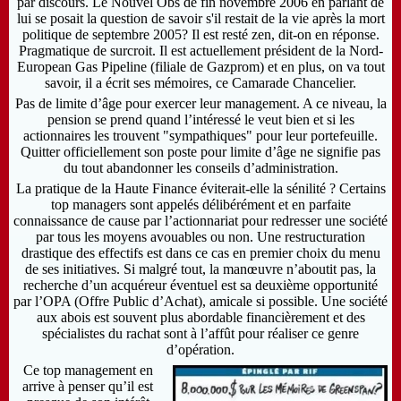
par discours. Le Nouvel Obs de fin novembre 2006 en parlant de
lui se posait la question de savoir s'il restait de la vie après la mort
politique de septembre 2005? Il est resté zen, dit-on en réponse.
Pragmatique de surcroit. Il est actuellement président de la Nord-
European Gas Pipeline (filiale de Gazprom) et en plus, on va tout
savoir, il a écrit ses mémoires, ce Camarade Chancelier.
Pas de limite d’âge pour exercer leur management. A ce niveau, la
pension se prend quand l’intéressé le veut bien et si les
actionnaires les trouvent "sympathiques" pour leur portefeuille.
Quitter officiellement son poste pour limite d’âge ne signifie pas
du tout abandonner les conseils d’administration.
La pratique de la Haute Finance éviterait-elle la sénilité ? Certains
top managers sont appelés délibérément et en parfaite
connaissance de cause par l’actionnariat pour redresser une société
par tous les moyens avouables ou non. Une restructuration
drastique des effectifs est dans ce cas en premier choix du menu
de ses initiatives. Si malgré tout, la manœuvre n’aboutit pas, la
recherche d’un acquéreur éventuel est sa deuxième opportunité
par l’OPA (Offre Public d’Achat), amicale si possible. Une société
aux abois est souvent plus abordable financièrement et des
spécialistes du rachat sont à l’affût pour réaliser ce genre
d’opération.
Ce top management en
arrive à penser qu’il est