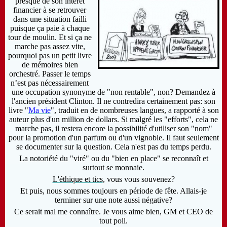
presque de son intérêt
financier à se retrouver
dans une situation failli
puisque ça paie à chaque
tour de moulin. Et si ça ne
marche pas assez vite,
pourquoi pas un petit livre
de mémoires bien
orchestré. Passer le temps
n’est pas nécessairement
une occupation synonyme de "non rentable", non? Demandez à
l'ancien président Clinton. Il ne contredira certainement pas: son
livre "
Ma vie
", traduit en de nombreuses langues, a rapporté à son
auteur plus d'un million de dollars. Si malgré les "efforts", cela ne
marche pas, il restera encore la possibilité d'utiliser son "nom"
pour la promotion d'un parfum ou d'un vignoble. Il faut seulement
se documenter sur la question. Cela n'est pas du temps perdu.
La notoriété du "viré" ou du "bien en place" se reconnaît et
surtout se monnaie.
L'éthique et tics
, vous vous souvenez?
Et puis, nous sommes toujours en période de fête. Allais-je
terminer sur une note aussi négative?
Ce serait mal me connaître. Je vous aime bien, GM et CEO de
tout poil.