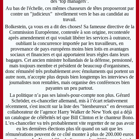
des ‘top managers’.
Au bas de l'échelle, ces mêmes chasseurs de têtes proposeront par
contre un "judicieux" nivellement vers le bas au candidat au
travail.
Bolkestein, ça vous en a dit des choses! Sa fameuse directive de la
Commission Européenne, contestée à son origine, recontestée
après amendement et qui voulait libérer les services à outrance,
oubliant la concurrence importée par les travailleurs, en
provenance de pays européens moins bien lotis en avantages
sociaux et financiers et qui apportaient leurs règles dans leurs
bagages. Cet ancien ministre hollandais de la défense, pensionné,
mais toujours membre et président de beaucoup d'organismes,
donc rémunéré très probablement avec émoluments qui portent un
autre nom, n'accepte plus depuis bien longtemps les interviews de
journalistes non rentables, mais organise des conférences bien
payantes un peu partout.
La politique n’a pas ses laissés-pour-compte non plus. Gérard
Schröder, ex-chancelier allemand, mis à l’écart relativement
récemment, s'est inscrit sur la liste des "bienheureux" en devenant
collaborateur de l’agence Harry Walker de New York qui a déjà
un catalogue de célébrités tel que Bill Clinton et le chanteur Bono.
L’ex-chancelier va très probablement vite regretter de ne pas avoir
eu les dernières élections plus tôt quand on sait que les
rémunérations peuvent de ce côté monter à plus de 200.000 euros