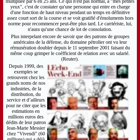
multipliée par 6 en 25 ans. Ce qui n'est pas normal, à "mes petites
yeux", c'est de constater qu'une personne qui entre en charge
d'une fonction de haut niveau pendant un temps en définitive
assez court sort de la course et se voit gratifié d'émoluments hors
norme pour recommencer peut-être plus tard. Le carriériste, lui,
n'aura qu'une chance de lot de consolation.
Plus interpelant encore de savoir que des patrons de groupes
américains de la défense, du domaine pétrolier ont vu leur
rémunération doubler depuis le 11 septembre 2001 faisant du
même coup grimper le coéfficient de relation avec un salarié.
(Reuter).
Depuis 1999, des
exemples se
retrouvent chez les
grands noms de nos
industries, de la
distribution, du
service et d’ailleurs
pour ne citer que les
estimations en
millions euros des
dédits de leur patron
Jean-Marie Messier
chez "Vivendi"
(60
millions) qui a déjà