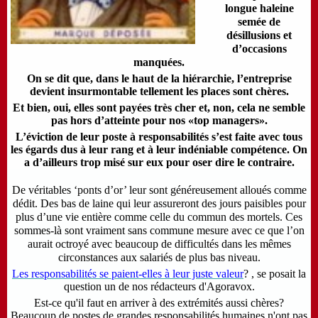
longue haleine
semée de
désillusions et
d’occasions
manquées.
On se dit que, dans le haut de la hiérarchie, l’entreprise
devient insurmontable tellement les places sont chères.
Et bien, oui, elles sont payées très cher et, non, cela ne semble
pas hors d’atteinte pour nos «top managers».
L’éviction de leur poste à responsabilités s’est faite avec tous
les égards dus à leur rang et à leur indéniable compétence. On
a d’ailleurs trop misé sur eux pour oser dire le contraire.
De véritables ‘ponts d’or’ leur sont généreusement alloués comme
dédit. Des bas de laine qui leur assureront des jours paisibles pour
plus d’une vie entière comme celle du commun des mortels. Ces
sommes-là sont vraiment sans commune mesure avec ce que l’on
aurait octroyé avec beaucoup de difficultés dans les mêmes
circonstances aux salariés de plus bas niveau.
Les responsabilités se paient-elles à leur juste valeur
? , se posait la
question un de nos rédacteurs d'Agoravox.
Est-ce qu'il faut en arriver à des extrémités aussi chères?
Beaucoup de postes de grandes responsabilités humaines n'ont pas