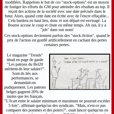
modifiées. Rappelons le but de ces "stock-options" est un moyen
de fustiger les efforts du GM pour atteindre des résultats au top. Il
reçoit des actions de la société avec une date précisée dans le
futur. Alors, quand cette date est écrite avec de l'encre effaçable...
Cela bardera en haut lieu, donc et son départ est envisagé. La
Bourse accuse le coup et chute en même temps. Ah oui, il y a
"job" dans son nom!
Ces stock-options deviennent parfois des "stock-fiction", quand le
prix de l'action est gonflé artificiellement en cachant des pertes
certaines pertes.
Le magazine "Trends"
titrait en page de garde
"Les patrons du Bel20
méritent-ils leur salaire?".
Sont-ils liés aux
performances, se
demandait-on
pudiquement. Les patrons
belges gagnent 20% de
moins que les français.
"L'écart entre le salaire minimum et maximum ne pourrait excéder
5 fois", affirmait quelqu'un des syndicats. "Mais, n'est-ce pas
comparer des pommes et des poires?", osait lancer quelqu'un en