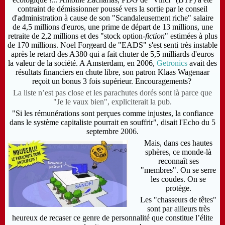
contraint de démissionner poussé vers la sortie par le conseil
d'administration à cause de son "Scandaleusement riche" salaire
de 4,5 millions d'euros, une prime de départ de 13 millions, une
retraite de 2,2 millions et des "stock option-
fiction
" estimées à plus
de 170 millions.
Noel Forgeard
de "EADS" s'est senti très instable
après le retard des A380 qui a fait chuter de 5,5 milliards d'euros
la valeur de la société. A Amsterdam, en 2006,
Getronics
avait des
résultats financiers en chute libre, son patron Klaas Wagenaar
reçoit un bonus 3 fois supérieur. Encouragements?
La liste n’est pas close et les parachutes dorés sont là parce que
"Je le vaux bien", expliciterait la pub.
"Si les rémunérations sont perçues comme injustes, la confiance
dans le système capitaliste pourrait en souffrir", disait l'Echo du 5
septembre 2006.
Mais, dans ces hautes
sphères, ce monde-là
reconnaît ses
"membres". On se serre
les coudes. On se
protège.
Les "chasseurs de têtes"
sont par ailleurs très
heureux de recaser ce genre de personnalité que constitue l’élite