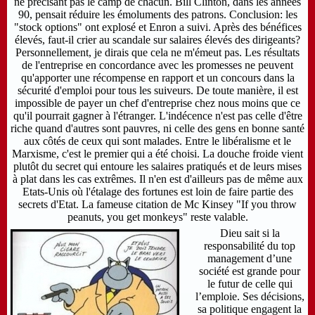
ne précisant pas le camp de chacun. Bill Clinton, dans les années
90, pensait réduire les émoluments des patrons. Conclusion: les
"stock options" ont explosé et Enron a suivi. Après des bénéfices
élevés, faut-il crier au scandale sur salaires élevés des dirigeants?
Personnellement, je dirais que cela ne m'émeut pas. Les résultats
de l'entreprise en concordance avec les promesses ne peuvent
qu'apporter une récompense en rapport et un concours dans la
sécurité d'emploi pour tous les suiveurs. De toute manière, il est
impossible de payer un chef d'entreprise chez nous moins que ce
qu'il pourrait gagner à l'étranger. L'indécence n'est pas celle d'être
riche quand d'autres sont pauvres, ni celle des gens en bonne santé
aux côtés de ceux qui sont malades. Entre le libéralisme et le
Marxisme, c'est le premier qui a été choisi. La douche froide vient
plutôt du secret qui entoure les salaires pratiqués et de leurs mises
à plat dans les cas extrêmes. Il n'en est d'ailleurs pas de même aux
Etats-Unis où l'étalage des fortunes est loin de faire partie des
secrets d'Etat. La fameuse citation de Mc Kinsey "If you throw
peanuts, you get monkeys" reste valable.
Dieu sait si la
responsabilité du top
management d’une
société est grande pour
le futur de celle qui
l’emploie. Ses décisions,
sa politique engagent la