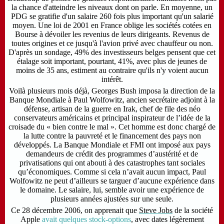
la chance d'atteindre les niveaux dont on parle. En moyenne, un
PDG se gratifie d'un salaire 260 fois plus important qu'un salarié
moyen. Une loi de 2001 en France oblige les sociétés cotées en
Bourse à dévoiler les revenius de leurs dirigeants. Revenus de
toutes origines et ce jusqu'à l'avion privé avec chauffeur ou non.
D'après un sondage,
49% des investisseurs belges pensent que cet
étalage soit important, pourtant,
41%, avec plus de jeunes de
moins de 35 ans, estiment au contraire qu'ils n'y voient aucun
intérêt.
Voilà plusieurs mois déjà, Georges Bush imposa la direction de la
Banque Mondiale à Paul Wolfowitz, ancien secrétaire adjoint à la
défense, artisan de la guerre en Irak, chef de file des néo
conservateurs américains et principal inspirateur de l’idée de la
croisade du « bien contre le mal ». Cet homme est donc chargé de
la lutte contre la pauvreté et le financement des pays non
développés. La Banque Mondiale et FMI ont imposé aux pays
demandeurs de crédit des programmes d’austérité et de
privatisations qui ont abouti à des catastrophes tant sociales
qu’économiques. Comme si cela n’avait aucun impact, Paul
Wolfowitz ne peut d’ailleurs se targuer d’aucune expérience dans
le domaine. Le salaire, lui, semble avoir une expérience de
plusieurs années ajustées sur une seule.
Ce 28 décembre 2006, on apprenait que
Steve Jobs
de la société
Apple
avait quelques stock-options
, avec dates légèrement