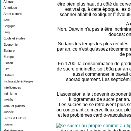
Afrique
être bien plus haut du côté du cerv
Amérique
est vrai qu'à cette époque, les 
Art et culture
scanner allait-il expliquer l'"évolu
Asie
A 
Belgique
Non, Darwin n'a pas à être incriminé
Blog
douces: on
Ecole et études
Si dans les temps les plus reculés, 
Economie
par an, ce n'est qu'assez récemment 
Ecriture
de pr
Europe
Fiction
En 1700, la consommation de produ
de sucre originelle, soit 60g par an
Film
aussi commencer le travail de
Histoire
sporadiquement. Les septicémie
Inclassable & People
Intelligences
L'ascension allait devenir exponen
Intimisme
kilogrammes de sucre par an. 
Invités
Les sucres ne se retrouvent plus se
Jeux et plaisirs
ou contenant ce merveilleux suc plei
Justice
et les problèmes cardio-vasculaires
Livres & Culture
Loisirs
de ce sucre. La bouteille de limon
Mathématique