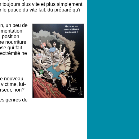
r toujours plus vite et plus simplement
e pouce du vite fait, du préparé qu'il
on, un peu de
limentation
 position
e nourriture
e qui fait
 extrémité ne
ère nouveau.
ictime, lui-
urseur, non?
res genres de