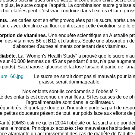
 plus, le sucre coupe l'appétit. La combinaison sucre graisse s
chocolatées peut, c'est vrai, conduire dans l'excès et faire gross
ents
. Les caries sont en effet provoquées par le sucre, après une 
ire avec dentifrice au fluor contrecarre cette évolution si elle e
orption de vitamines
. Une enquête scientifique en Australie p
tion des vitamines B6 et B12 et d'autres. Seule une absorption d
d'absorber d'autres aliments contenant des vitamines.
diabète.
La "Women's Health Study" a prouvé que le sucre n'au
ée sur 40.000 femmes de 45 ans pendant 6 ans, n'a pas augmenté
rpoids). Saccharose, glucose et lactose faisaient partie de l'ana
Le sucre ne serait dont pas si mauvais pour la
graisse serait dommageable.
Nos enfants sont-ils condamnés à l'obésité ?
té des enfants est devenue un vrai fléau. Si les causes de ce p
l'agroalimentaire sont dans le collimateur.
équilibrés, étiquetage douteux, l'industrie porte sa part de resp
e petites douceurs pèsent de tout leur poids face aux efforts de p
Santé (OMS) estime qu'en 2004 l'obésité ou la surcharge pondér
dans le monde. Principaux accusés : les mauvaises habitudes al
e alarmante un accroissement des cas de diabète de l'adulte 