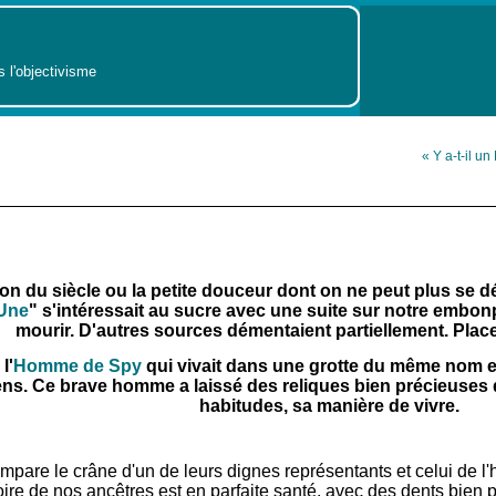
s l'objectivisme
« Y a-t-il u
son du siècle ou la petite douceur dont on ne peut plus se d
 Une
" s'intéressait au sucre avec une suite sur notre embonpo
mourir. D'autres sources démentaient partiellement. Place
l'
Homme de Spy
qui vivait dans une grotte du même nom et 
ns. Ce brave homme a laissé des reliques bien précieuses qu
habitudes, sa manière de vivre.
pare le crâne d'un de leurs dignes représentants et celui de 
oire de nos ancêtres est en parfaite santé, avec des dents bien p