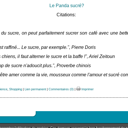
Le Panda sucré?
Citations:
du
sucre, on
peut
parfaitement
sucrer
son
café
avec une
bett
st
raffiné... Le
sucre, par
exemple.", Pierre Doris
iens, il faut alterner le sucre et la baffe !", Ariel Zeitoun
rop de sucre n'adoucit plus.", Proverbe chinois
t être amer comme la vie, mousseux comme l'amour et sucré co
ience
,
Shopping
|
Lien permanent
|
Commentaires (0)
|
Imprimer
 acceptez l'utilisation de cookies. Ces derniers assurent le bon fonctionnement de 
Déclarer un contenu illicite
|
Mentions légales de ce blog