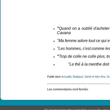
"
Quand on a
oublié
d'acheter
Cavana
"Ma
femme
adore
tout
ce qui e
"Les hommes, c'est comme les ch
"
Trop de colle ne colle plus, t
"Le thé à la menthe doi
Publié dans
Actualité
,
Belgique
,
Santé et bien être
,
Sc
Les commentaires sont fermés.
En poursuivant votre navigation sur ce site, vous