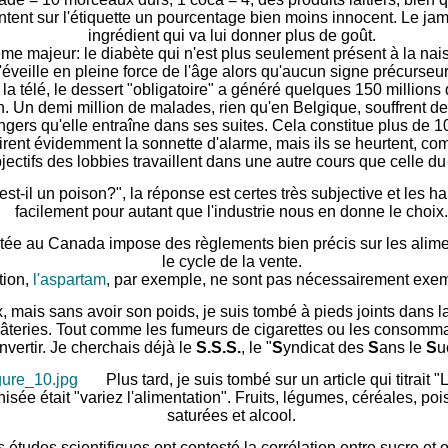
entent sur l'étiquette un pourcentage bien moins innocent. Le j
ingrédient qui va lui donner plus de goût.
e majeur: le diabète qui n'est plus seulement présent à la nai
s'éveille en pleine force de l'âge alors qu'aucun signe précurseu
a télé, le dessert "obligatoire" a généré quelques 150 millions
on. Un demi million de malades, rien qu'en Belgique, souffrent d
ngers qu'elle entraîne dans ses suites. Cela constitue plus de 1
irent évidemment la sonnette d'alarme, mais ils se heurtent, co
jectifs des lobbies travaillent dans une autre cours que celle du
est-il un poison?", la réponse est certes très subjective et les 
facilement pour autant que l'industrie nous en donne le choix.
tée au Canada impose des règlements bien précis sur les alimen
le cycle de la vente.
tion,
l'aspartam
, par exemple, ne sont pas nécessairement exemp
ais sans avoir son poids, je suis tombé à pieds joints dans la
 gâteries. Tout comme les fumeurs de cigarettes ou les consommate
nvertir. Je cherchais déjà le
S.S.S.
, le "
S
yndicat des
S
ans le
S
u
Plus tard, je suis tombé sur un article qui titrait "
nisée était "variez l'alimentation". Fruits, légumes, céréales, po
saturées et alcool.
s études scientifiques ont contesté la corrélation entre sucre et