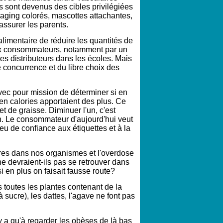
ts sont devenus des cibles privilégiées
aging colorés, mascottes attachantes,
assurer les parents.
imentaire de réduire les quantités de
n aux consommateurs, notamment par un
es distributeurs dans les écoles. Mais
re concurrence et du libre choix des
avec pour mission de déterminer si en
 en calories apportaient des plus. Ce
t de graisse. Diminuer l'un, c'est
on. Le consommateur d'aujourd'hui veut
 peu de confiance aux étiquettes et à la
ires dans nos organismes et l'overdose
ne devraient-ils pas se retrouver dans
i en plus on faisait fausse route?
 toutes les plantes contenant de la
 sucre), les dattes, l'agave ne font pas
n'y a qu'à regarder les obèses de là bas