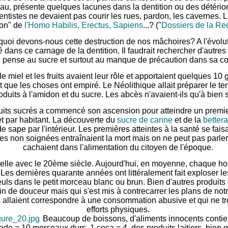
eau, présente quelques lacunes dans la dentition ou des détérior
dentistes ne devaient pas courir les rues, pardon, les cavernes. 
tion" de
l'Homo Habilis, Erectus, Sapiens
...?
("
Dossiers de la Re
quoi devons-nous cette destruction de nos mâchoires? A l'évolu
 dans ce carnage de la dentition. Il faudrait rechercher d'autres
 pense au sucre et surtout au manque de précaution dans sa 
le miel et les fruits avaient leur rôle et apportaient quelques 
que les choses ont empiré. Le Néolithique allait préparer le terr
oduits à l'amidon et du sucre. Les abcès n'avaient-ils qu'à bien s
its sucrés a commencé son ascension pour atteindre un premie
 et par habitant. La découverte du
sucre de canne
et de la
better
 sape par l'intérieur. Les premières atteintes à la santé se fais
s non soignées entraînaient la mort mais on ne peut pas parler
cachaient dans l'alimentation du citoyen de l'époque.
tielle avec le 20ème siècle. Aujourd'hui, en moyenne, chaque
Les dernières quarante années ont littéralement fait exploser l
uls dans le petit morceau blanc ou brun. Bien d'autres produits o
n de douceur mais qui s'est mis à contrecarrer les plans de notre
 allaient correspondre à une consommation abusive et qui ne tr
efforts physiques.
Beaucoup de boissons, d'aliments innocents contie
ade = 10 morceaux durs, 1 coca = 4, des produits laitiers, bien q