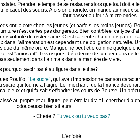
nstater. Prendre le temps de se restaurer alors que tout doit alle
u le cadet des soucis. Alors on grignote, on mange au mieux sur l
faut passer au four à micro ondes.
oods ont la cote chez les jeunes (et parfois les moins jeunes). B
ourriture n’est certes pas dangereux. Bien contrôlée, ce type d’a
une volonté de rester saine. C’est sa seule chance de garder sa
x dans l’alimentation est cependant une obligation naturelle. Un
sique du même ordre. Manger, ne peut être comme quelque chos
e c’est "amusant". Les risques d’épidémie de tomber dans cette
pas seulement dans l’air mais dans la manière de vivre.
 pourquoi avoir parlé au figuré dans le titre?
cques Rouffio,
"Le sucre"
, qui avait impressionné par son caract
ucre qui tourne à l'aigre. Le "méchant" de la finance devenait v
malicieux et qui faisait s'effondrer les cours de Bourse. Un préc
issé au propre et au figuré, peut-être faudra-t-il chercher d’aut
«douceurs» bien ailleurs.
- Chérie ?
Tu veux ou tu veux pas?
L’enfoiré,