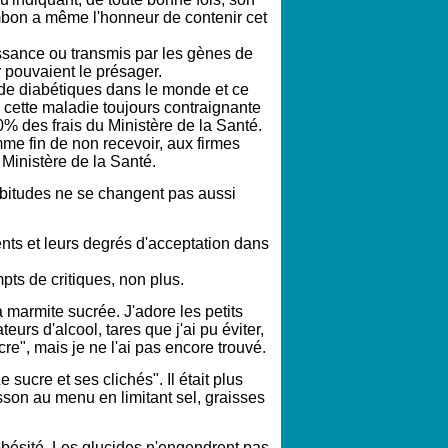
ambon a même l'honneur de contenir cet
ssance ou transmis par les gènes de
r pouvaient le présager.
 de diabétiques dans le monde et ce
e cette maladie toujours contraignante
0% des frais du Ministère de la Santé.
mme fin de non recevoir, aux firmes
 Ministère de la Santé.
habitudes ne se changent pas aussi
ts et leurs degrés d'acceptation dans
ts de critiques, non plus.
 marmite sucrée. J'adore les petits
urs d'alcool, tares que j'ai pu éviter,
cre", mais je ne l'ai pas encore trouvé.
Le sucre et ses clichés". Il était plus
isson au menu en limitant sel, graisses
 obésité. Les glucides n'engendrent pas