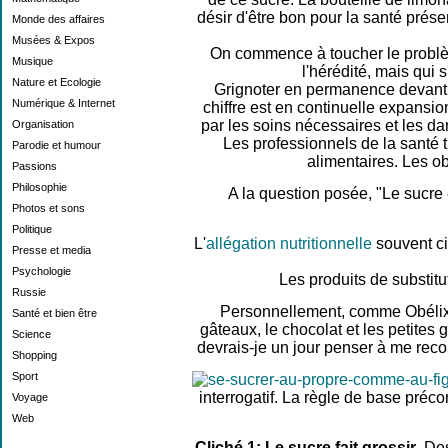
désir d'être bon pour la santé prés
Monde des affaires
Musées & Expos
On commence à toucher le problèm
Musique
l'hérédité, mais qui 
Nature et Ecologie
Grignoter en permanence devant l
Numérique & Internet
chiffre est en continuelle expansi
par les soins nécessaires et les da
Organisation
Les professionnels de la santé t
Parodie et humour
alimentaires. Les ob
Passions
Philosophie
A la question posée, "Le sucre 
Photos et sons
Politique
L'
allégation nutritionnelle
souvent ci
Presse et media
Psychologie
Les produits de substitu
Russie
Personnellement, comme Obélix, m
Santé et bien être
gâteaux, le chocolat et les petites
Science
devrais-je un jour penser à me reco
Shopping
Sport
interrogatif. La règle de base préco
Voyage
Web
Cliché 1:
Le sucre fait grossir
. De