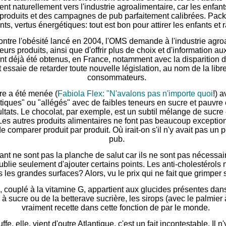
nt naturellement vers l'industrie agroalimentaire, car les enfan
 produits et des campagnes de pub parfaitement calibrées. Pack
s, vertus énergétiques: tout est bon pour attirer les enfants et r
tre l'obésité lancé en 2004, l'OMS demande à l'industrie agroal
leurs produits, ainsi que d'offrir plus de choix et d'informatio
ont déjà été obtenus, en France, notamment avec la disparition d
 et essaie de retarder toute nouvelle législation, au nom de la lib
consommateurs.
re a été menée (
Fabiola Flex: "N'avalons pas n'importe quoi
!) 
étiques" ou "allégés" avec de faibles teneurs en sucre et pauvre
ltats. Le chocolat, par exemple, est un subtil mélange de sucre e
. Les autres produits alimentaires ne font pas beaucoup excepti
 de comparer produit par produit. Où irait-on s'il n'y avait pas un
pub.
ant ne sont pas la planche de salut car ils ne sont pas nécessa
blie seulement d'ajouter certains points. Les anti-cholestérols 
les grandes surfaces? Alors, vu le prix qui ne fait que grimper s
, couplé à la vitamine G, appartient aux glucides présentes dans
 sucre ou de la betterave sucrière, les sirops (avec le palmier à
vraiment recette dans cette fonction de par le monde.
fe, elle, vient d'outre Atlantique, c'est un fait incontestable. Il 