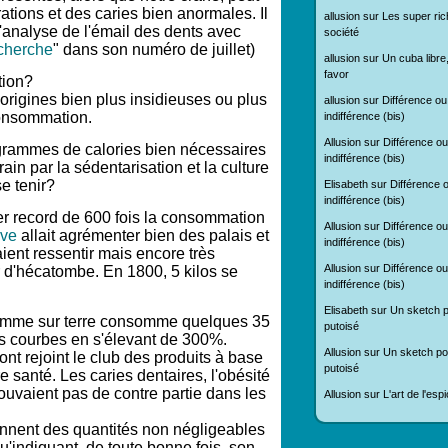
ations et des caries bien anormales. Il
allusion
sur
Les super ric
L'analyse de l'émail des dents avec
société
cherche
" dans son numéro de juillet)
allusion
sur
Un cuba libre
favor
tion?
 origines bien plus insidieuses ou plus
allusion
sur
Différence ou
consommation.
indifférence (bis)
Allusion
sur
Différence ou
10 grammes de calories bien nécessaires
indifférence (bis)
ain par la sédentarisation et la culture
e tenir?
Elisabeth
sur
Différence 
indifférence (bis)
r record de 600 fois la consommation
Allusion
sur
Différence ou
ave
allait agrémenter bien des palais et
indifférence (bis)
aient ressentir mais encore très
Allusion
sur
Différence ou
 d'hécatombe. En 1800, 5 kilos se
indifférence (bis)
Elisabeth
sur
Un sketch p
 homme sur terre consomme quelques 35
putoisé
es courbes en s'élevant de 300%.
Allusion
sur
Un sketch pol
nt rejoint le club des produits à base
putoisé
 santé. Les caries dentaires, l'obésité
ouvaient pas de contre partie dans les
Allusion
sur
L'art de l'es
nnent des quantités non négligeables
u'indiquant, de toute bonne fois, son