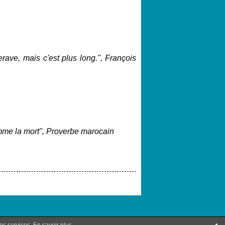
erave, mais c'est plus
long.", François
mme la mort", Proverbe marocain
nos services.
En savoir plus
.