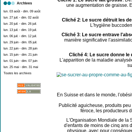
Archives
une augmentation de graisse. En
lun. 03 août - dim. 09 août
lun. 27 juil. - dim. 02 août
Cliché 2
:
Le sucre détruit les d
lun. 20 juil. - dim. 26 juil.
L'hygiène buccodenta
lun. 13 juil. - dim. 19 juil.
Cliché 3
:
Le sucre entrave l'abs
lun. 06 juil. - dim. 12 juil.
manière significative l'assimila
lun. 29 juin - dim. 05 juil.
lun. 22 juin - dim. 28 juin
Cliché 4: Le sucre donne le 
lun. 15 juin - dim. 21 juin
L'apparition de la maladie analys
lun. 01 juin - dim. 07 juin
su
lun. 25 mai - dim. 31 mai
Toutes les archives
En Suisse et dans le monde, l'obési
Publicité aguicheuse, produits peu 
féroce, les producteurs d
L'Organisation Mondiale de la 
d'enfants de moins de cinq ans 
physique, avec pour conséquenc