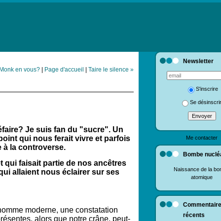
Newsletter
n Monk en vous?
|
Page d'accueil
|
Taire le silence »
S'inscrire
Se désinscri
éfaire? Je suis fan du "sucre". Un
int qui nous ferait vivre et parfois
Me contacter
 à la controverse.
Bombe nuclé
qui faisait partie de nos ancêtres
Naissance de la b
i allaient nous éclairer sur ses
atomique
Commentair
l'homme moderne, une constatation
récents
résentes, alors que notre crâne, peut-