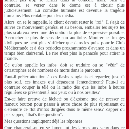
contraire, se verser dans le drame est à choisir plus
judicieusement. La comédie humaine est devenue la tragédie
humaine. Plus rentable pour les média.
Alors, on se le rappelle, le client devrait rester le "roi". Il s'agit de
suivre ce mouvement général et au besoin, emballer les sujets les
plus scabreux avec une décoration la plus de expressive possible.
Accrocher le plus de sens de son auditoire. Montrer les images
idylliques ne peut plus s'afficher que dans les pubs pour le Club
Méditerranée et à des périodes programmées d'avance et dans un
temps bien clairsemé. Le rire n'est plus la panacée pour attirer le
monde.
Ce qu'on appelle les infos, doit se traduire ou se "vêtir" de
catastrophes et de nombres de morts dans le parcours.
Faut-il prêter attention à ces flashs sanglants et regarder, jusqu'à
plus soif, ces images qui dépassent l'entendement? Faut-il au
contraire couper la télé ou la radio dès que les infos à heures
régulières se présentent à nos yeux ou à nos oreilles?
Est-ce faire preuve de lâcheté ou d'égoïsme que de presser ce
fameux bouton pour passer à autre chose de plus réjouissant ou
d'éteindre ce flot d'infos dirigées dans le même sens? Zapper ou
pas zapper, "that's the question".
Mes questions impliquent déjà les réponses.
Que changerait-on en se lamentant, les larmes aux yeux dans ce