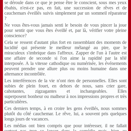
se déroule dans ce que je pense être le conscient, sous mes yeux
ébahis, n'est-ce pas, en fait, une succession de rêves et de
cauchemars éveillés suivis simplement par un sommeil réparateur
?
Ne vous êtes-vous jamais senti le besoin de vous pincer la joue
pour sentir que vous êtes éveillé et, par là, vérifier votre pleine
conscience?
Cela se ressent d'autant plus fort en rassemblant des moments de
lucidité qui présente le meilleur mélangé au pire, que le
miraculeux s'imbrique dans l'affreux. Zapper de l'un à l'autre est
une affaire de seconde si l'on aime la rapidité par la télé
interposée. A la vitesse cathodique ou numérisée, les événements
peuvent prendre une allure plus ou moins humaine dans une
alternance incontrôlée.
Les interférences de la vie n'ont rien de personnelles. Elles sont
subies de plein fouet, en dehors de nous, sans crier gare,
cahotantes, zigzagantes et inchangeables. Elles
superposent bonheur ou malheur à nos impressions propres et très
particulières.
Ces derniers temps, à en croire les gens éveillés, nous sommes
plutôt du côté cauchemar. Le rêve, lui, a souvent pris quelques
longs jours de vacances.
Les médias ont bien compris que pour intéresser, il ne fallait
surtout pas trop se lancer dans la comédie mais, bien au