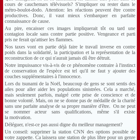
cours de cauchemars télévisuels? S'impliquer ou rester dans le
métro-boulot-dodo. Attention: les réactions peuvent être contre
productives. Donc, il vaut mieux s'embarquer en parfaite
connaissance de cause.
Au pire, encaisser ces images impliquerait tôt ou tard une
contagion locale sans contre partie positive. Vengeance et parti
pris ne ferait qu'attiser les flammes.
Nos taxes vont en partie déjà faire le travail inverse en contre
poids dans la solidarité, la participation et la représentation de la
reconstruction de ce qui n'aurait jamais dû être détruit.
Notre impuissance vis-à-vis de ce phénomène contraire à l'instinct
de conservation de l'espèce est tel qu'il ne faut y ajouter des
couches supplémentaires à l'innocence.
Lors du tsunami de la Noël, beaucoup de gens se sont sentis des
ailes pour aller aider les populations sinistrées. Cela a marché,
mais seulement parfois, malgré cette prise de conscience et de
bonne volonté. Mais, on ne se donne pas de médaille de la charité
sans une parfaite analyse de sa propre manière d'être. On ne peut
se nommer acteur sans qualifications, même s'il existe
la motivation.
Déléguer, n'est-ce pas aussi digne du meilleur management?
Un conseil: supprimer la station CNN des options possible de
votre zappette. Ca laissera une station de plus libre pour un genre