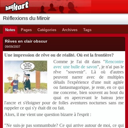
Réflexions du Miroir
Notes
Pages
Catégories
Archives
Tags
Rêves en clair obscur
09/09/2007
Une impression de rêve ou de réalité. Où est la frontière?
Comme je l'ai dit dans "
Rencontre
avec une bulle de savon
", je n'ai pas le
rêve "souvenir". Là où d'autres
peuvent narrer avec de multiples
détails l'expérience d'une nuit agitée
ou fantasmagorique, je reste, en ce qui
me concerne, bien souvent au bout du
quai en apercevant le bateau jeter
l'ancre et s'éloigner pour de folles aventures nocturnes sans me
rappeler ce qui s'y était dit ou fait.
Alors, il me vient une question bizarre à l'esprit :
"Ne suis-je pas somnambule? Ce qui arrive autour de moi, ce qui