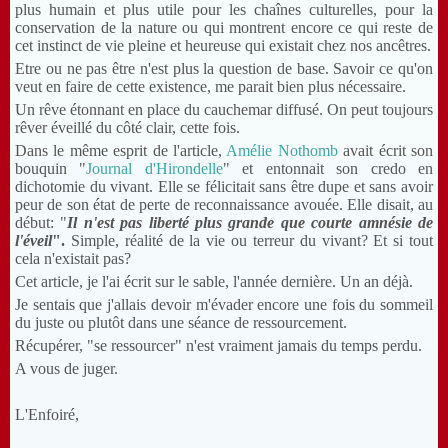
plus humain et plus utile pour les chaînes culturelles, pour la
conservation de la nature ou qui montrent encore ce qui reste de
cet instinct de vie pleine et heureuse qui existait chez nos ancêtres.
Etre ou ne pas être n'est plus la question de base. Savoir ce qu'on
veut en faire de cette existence, me parait bien plus nécessaire.
Un rêve étonnant en place du cauchemar diffusé. On peut toujours
rêver éveillé du côté clair, cette fois.
Dans le même esprit de l'article,
Amélie Nothomb
avait écrit son
bouquin "
Journal d'Hirondelle
" et entonnait son credo en
dichotomie du vivant. Elle se félicitait sans être dupe et sans avoir
peur de son état de perte de reconnaissance avouée. Elle disait, au
début: "
Il n'est pas liberté plus grande que courte amnésie de
l'éveil
".
Simple, réalité de la vie ou terreur du vivant? Et si tout
cela n'existait pas?
Cet article, je l'ai écrit sur le sable, l'année dernière. Un an déjà.
Je sentais que j'allais devoir m'évader encore une fois du sommeil
du juste ou plutôt dans une séance de ressourcement.
Récupérer, "se ressourcer" n'est vraiment jamais du temps perdu.
A vous de juger.
L'Enfoiré,