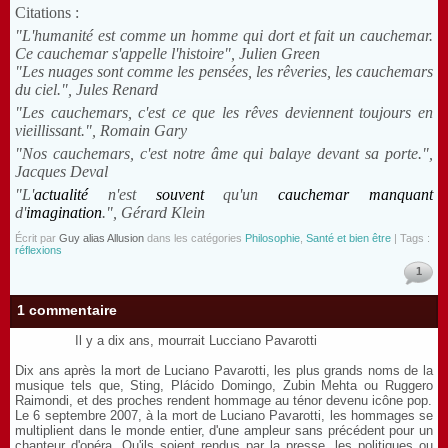
Citations :
"L'humanité est comme un homme qui dort et fait un cauchemar.
Ce cauchemar s'appelle l'histoire", Julien Green
"Les nuages sont comme les pensées, les rêveries, les cauchemars
du ciel.", Jules Renard
"Les cauchemars, c'est ce que les rêves deviennent toujours en
vieillissant.", Romain Gary
"Nos cauchemars, c'est notre âme qui balaye devant sa porte.",
Jacques Deval
"L'
actualité
n'est
souvent
qu'un
cauchemar
manquant
d'
imagination
.", Gérard Klein
Écrit par
Guy alias Allusion
dans les catégories
Philosophie
,
Santé et bien être
| Tags :
réflexions
1
1 commentaire
Il y a dix ans, mourrait Lucciano Pavarotti
Dix ans après la mort de Luciano Pavarotti, les plus grands noms de la
musique tels que, Sting, Plácido Domingo, Zubin Mehta ou Ruggero
Raimondi, et des proches rendent hommage au ténor devenu icône pop.
Le 6 septembre 2007, à la mort de Luciano Pavarotti, les hommages se
multiplient dans le monde entier, d'une ampleur sans précédent pour un
chanteur d'opéra. Qu'ils soient rendus par la presse, les politiques ou