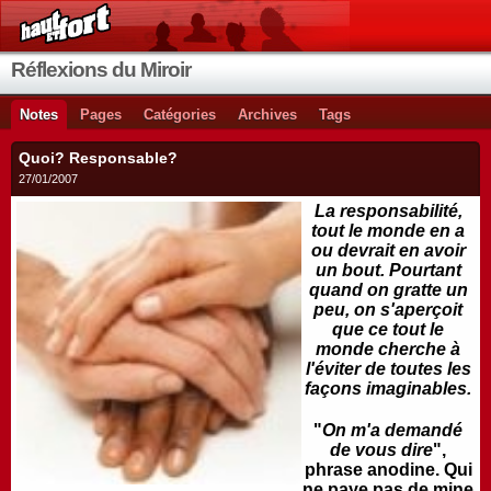
Réflexions du Miroir
Notes
Pages
Catégories
Archives
Tags
Quoi? Responsable?
27/01/2007
La responsabilité,
tout le monde en a
ou devrait en avoir
un bout. Pourtant
quand on gratte un
peu, on s'aperçoit
que ce tout le
monde cherche à
l'éviter de toutes les
façons imaginables.
"
On m'a demandé
de vous dire
",
phrase anodine. Qui
ne paye pas de mine