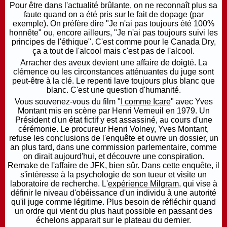
Pour être dans l'actualité brûlante, on ne reconnaît plus sa
faute quand on a été pris sur le fait de dopage (par
exemple). On préfère dire "Je n'ai pas toujours été 100%
honnête" ou, encore ailleurs, "Je n'ai pas toujours suivi les
principes de l'éthique". C'est comme pour le Canada Dry,
ça a tout de l'alcool mais c'est pas de l'alcool.
Arracher des aveux devient une affaire de doigté. La
clémence ou les circonstances atténuantes du juge sont
peut-être à la clé. Le repenti lave toujours plus blanc que
blanc. C'est une question d'humanité.
Vous souvenez-vous du film "
I comme Icare
" avec Yves
Montant mis en scène par Henri Verneuil en 1979. Un
Président d'un état fictif y est assassiné, au cours d'une
cérémonie. Le procureur Henri Volney, Yves Montant,
refuse les conclusions de l'enquête et ouvre un dossier, un
an plus tard, dans une commission parlementaire, comme
on dirait aujourd'hui, et découvre une conspiration.
Remake de l'affaire de JFK, bien sûr.
Dans cette enquête, il
s'intéresse à la psychologie de son tueur et visite un
laboratoire de recherche. L'
expérience Milgram
, qui vise à
définir le niveau d'obéissance d'un individu à une autorité
qu'il juge comme légitime. Plus besoin de réfléchir quand
un ordre qui vient du plus haut possible en passant des
échelons apparait sur le plateau du dernier.