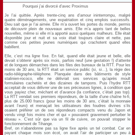
Pourquoi j’ai divorcé d’avec Proximus
Je l’ai quittée. Après trente-cinq ans d’amour ininterrompu, malgré
quatre déménagements, une expatriation et cinq emplois successifs.
Dieu sait que je l’ai aimée. Elle m’a ouvert les portes du monde, permis
de découvrir plein de nouveaux amis. Elle m’a appris tant de belles
nouvelles, même si elle m’a apporté aussi quelques malheurs. Elle était
disponible jour et nuit et sa voix était toujours claire et nette, pas
comme ces petites jeunes numériques qui crachotent quand elles
babillent.
Elle, c’est ma ligne fixe. En fait, quand elle était jeune et belle, elle
devait s’obtenir après six mois, parfois neuf (une gestation !) d’attente
et de longues démarches dans les files des bureaux de la RTT. Pour les
moins de 30 ans, la RTT était un service public (si, si…), la régie des
radio-télégraphe-téléphone. Planquée dans des bâtiments de style
stalinien-rococo, elle ne délivrait ses services qu’après moult
formulaires cachetés et des dizaines de tampons. Puis l’hydre RTT
acceptait de vous délivrer une de ses précieuses lignes, à condition que
vous payiez cher, méchant et d’avance (la confiance, c’était pas top).
La RTT vendait ses premiers répondeurs, de la taille d’une chaîne hi-fi,
plus de 25.000 francs (pour les moins de 30 ans, c’était la monnaie
avant l’euro) et menaçait les utilisateurs des foudres divines s’ils
osaient préférer un de ses répondeurs compacts venu du Japon et
vendu vingt fois moins cher et qui « pouvaient gravement perturber le
réseau ». C’est sûr que via un fil de cuivre, on pouvait stopper le
fonctionnement de Tihange.
Bref, on n’abandonne pas sa ligne fixe après un tel combat. Car en
payant chaque mois son écot, on avait l’air de participer un peu à