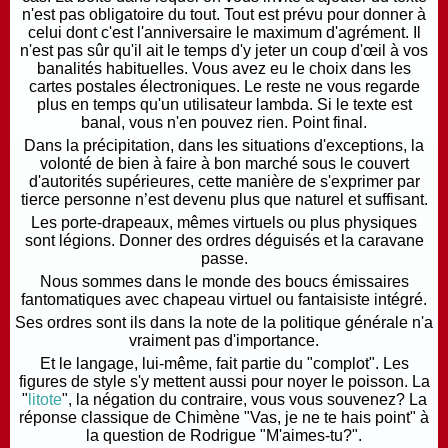
n'est pas obligatoire du tout.
Tout est prévu pour donner à
celui dont c'est l'anniversaire le maximum d'agrément. Il
n'est pas sûr qu'il ait le temps d'y jeter un coup d'œil à vos
banalités habituelles. Vous avez eu le choix dans les
cartes postales électroniques. Le reste ne vous regarde
plus en temps qu'un utilisateur lambda.
Si le texte est
banal, vous n'en pouvez rien. Point final.
Dans la précipitation, dans les situations d'exceptions, la
volonté de bien à faire à bon marché sous le couvert
d'autorités supérieures, cette manière de s'exprimer par
tierce personne n’est devenu plus que naturel et suffisant.
Les porte-drapeaux, mêmes virtuels ou plus physiques
sont légions. Donner des ordres déguisés et la caravane
passe.
Nous sommes dans le monde des boucs émissaires
fantomatiques avec chapeau virtuel ou fantaisiste intégré.
Ses ordres sont ils dans la note de la politique générale n'a
vraiment pas d'importance.
Et le langage, lui-même, fait partie du "complot". Les
figures de style s'y mettent aussi pour noyer le poisson. La
"
litote
", la négation du contraire, vous vous souvenez? La
réponse classique de Chimène "Vas, je ne te hais point" à
la question de Rodrigue "M'aimes-tu?".