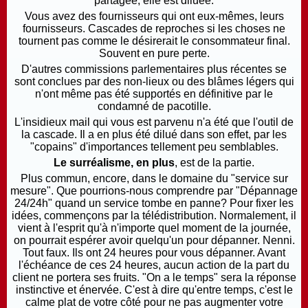
partagée, elle est diluée.
Vous avez des fournisseurs qui ont eux-mêmes, leurs
fournisseurs. Cascades de reproches si les choses ne
tournent pas comme le désirerait le consommateur final.
Souvent en pure perte.
D'autres commissions parlementaires plus récentes se
sont conclues par des non-lieux ou des blâmes légers qui
n'ont même pas été supportés en définitive par le
condamné de pacotille.
L'insidieux mail qui vous est parvenu n'a été que l'outil de
la cascade. Il a en plus été dilué dans son effet, par les
"copains" d'importances tellement peu semblables.
Le surréalisme, en plus
, est de la partie.
Plus commun, encore, dans le domaine du "service sur
mesure". Que pourrions-nous comprendre par "Dépannage
24/24h" quand un service tombe en panne? Pour fixer les
idées, commençons par la télédistribution. Normalement, il
vient à l'esprit qu'à n'importe quel moment de la journée,
on pourrait espérer avoir quelqu'un pour dépanner. Nenni.
Tout faux. Ils ont 24 heures pour vous dépanner. Avant
l'échéance de ces 24 heures, aucun action de la part du
client ne portera ses fruits. "On a le temps" sera la réponse
instinctive et énervée. C'est à dire qu'entre temps, c'est le
calme plat de votre côté pour ne pas augmenter votre