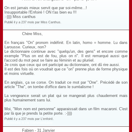
On est jamais mieux servit que par soi-même...!
Insupportable l'Enfoiré ! ON t'as bien eu !!!
:-)))) Miss canthus
Publié il y a 237 mois par Miss Canthus.
Répondre à ce commentaire
Chère Miss,
En français "On" pronom indéfinit. En latin, homo = homme. Lu dans
Larousse. Curieux, non?
Le dictionnaire continue avec "quelqu'un, des gens" et encore comme
exemple "Plus on est de fou, plus on ri". Il est remarqué aussi que
l'accord du mot peut se faire au féminin et au pluriiel.
Je crois que ceux qui ont participé au dictionnaire, ont dû rire aussi.
Il est des fois où on voudrait que ce "on" prenne plus de forme physique
et moins virtuelle.
En anglais, ça se corse. On traduit ce mot par "One". Précédé de son
article "The", on tombe d'office dans le surréalisme !
La vengeance serait un plat qui se mangerait plus chaudement mais
plus humainement sans lui.
Moi, "Mon nom est personne" apparaissait dans un film macaroni. C'est
par là que je prends la petite porte. :-))))
Publié il y a 237 mois par L'enfoiré.
Répondre à ce commentaire
Fabien - 31 Janvier