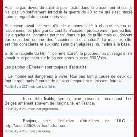
Pour ne pas dévier du sujet et pour rester dans le présent pur et dur, je
n'ai pas volontairement introduit la guerre de 40 et ce qui s'est passé
sous le regard de chacun sans voir.
Si chacun avait prit son rôle de responsabilité à chaque niveau de
l'ascenseur, les plus grands conflits n'auraient probablement pas eu lieu.
Il y a quelques "pommes pourries" dans le jeu de quille mais qui doivent
être considéré comme des "accidents de la nature". La majorité, elle,
est très consciente et aux cinq sens bien aiguisés, du moins à la base.
Si tu te rappelle du film "I comme Icare", le procureur avait réagit et ne
vouait plus pousser sur le bouton après plus de 300 Volts.
Les paroles d'Einstein sont toujours d'actualité:
« Le monde est dangereux à vivre. Non pas tant à cause de ceux qui
font le mal, mais à cause de ceux qui regardent et laissent faire »
Publié il y a 237 mois par L'enfoiré.
Répondre à ce commentaire
Bien. Site lisible, sympa, bien présenté. Interessant. Les
Belges amènent souvent de l'originalité, en France.
Publié il y a 236 mois par prgrokrouk.
Répondre à ce commentaire
Bonjour, voici l'initiative d'étudiants de l'ULG :
http://aess20062007.hautetfort.com
Publié il y a 235 mois par Greg.
Répondre à ce commentaire