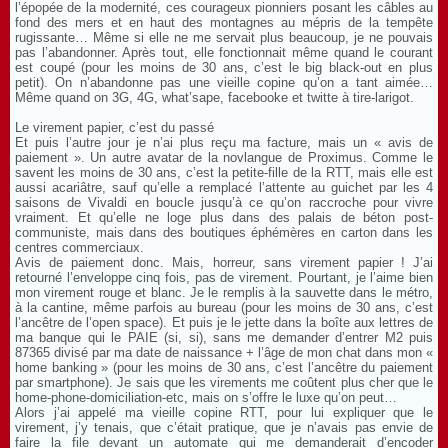
l’épopée de la modernité, ces courageux pionniers posant les câbles au
fond des mers et en haut des montagnes au mépris de la tempête
rugissante… Même si elle ne me servait plus beaucoup, je ne pouvais
pas l’abandonner. Après tout, elle fonctionnait même quand le courant
est coupé (pour les moins de 30 ans, c’est le big black-out en plus
petit). On n’abandonne pas une vieille copine qu’on a tant aimée…
Même quand on 3G, 4G, what’sape, facebooke et twitte à tire-larigot.
Le virement papier, c’est du passé
Et puis l’autre jour je n’ai plus reçu ma facture, mais un « avis de
paiement ». Un autre avatar de la novlangue de Proximus. Comme le
savent les moins de 30 ans, c’est la petite-fille de la RTT, mais elle est
aussi acariâtre, sauf qu’elle a remplacé l’attente au guichet par les 4
saisons de Vivaldi en boucle jusqu’à ce qu’on raccroche pour vivre
vraiment. Et qu’elle ne loge plus dans des palais de béton post-
communiste, mais dans des boutiques éphémères en carton dans les
centres commerciaux.
Avis de paiement donc. Mais, horreur, sans virement papier ! J’ai
retourné l’enveloppe cinq fois, pas de virement. Pourtant, je l’aime bien
mon virement rouge et blanc. Je le remplis à la sauvette dans le métro,
à la cantine, même parfois au bureau (pour les moins de 30 ans, c’est
l’ancêtre de l’open space). Et puis je le jette dans la boîte aux lettres de
ma banque qui le PAIE (si, si), sans me demander d’entrer M2 puis
87365 divisé par ma date de naissance + l’âge de mon chat dans mon «
home banking » (pour les moins de 30 ans, c’est l’ancêtre du paiement
par smartphone). Je sais que les virements me coûtent plus cher que le
home-phone-domiciliation-etc, mais on s’offre le luxe qu’on peut…
Alors j’ai appelé ma vieille copine RTT, pour lui expliquer que le
virement, j’y tenais, que c’était pratique, que je n’avais pas envie de
faire la file devant un automate qui me demanderait d’encoder