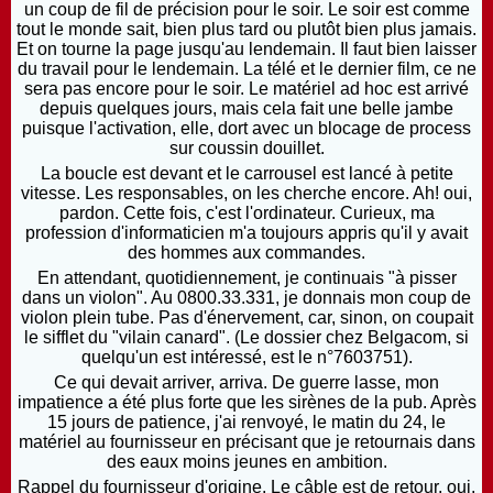
un coup de fil de précision pour le soir. Le soir est comme
tout le monde sait, bien plus tard ou plutôt bien plus jamais.
Et on tourne la page jusqu'au lendemain. Il faut bien laisser
du travail pour le lendemain. La télé et le dernier film, ce ne
sera pas encore pour le soir. Le matériel ad hoc est arrivé
depuis quelques jours, mais cela fait une belle jambe
puisque l'activation, elle, dort avec un blocage de process
sur coussin douillet.
La boucle est devant et le carrousel est lancé à petite
vitesse. Les responsables, on les cherche encore. Ah! oui,
pardon. Cette fois, c'est l'ordinateur. Curieux, ma
profession d'informaticien m'a toujours appris qu'il y avait
des hommes aux commandes.
En attendant, quotidiennement, je continuais "à pisser
dans un violon". Au 0800.33.331, je donnais mon coup de
violon plein tube. Pas d'énervement, car, sinon, on coupait
le sifflet du "vilain canard".
(Le dossier chez Belgacom, si
quelqu'un est intéressé, est le n°7603751).
Ce qui devait arriver, arriva. De guerre lasse, mon
impatience a été plus forte que les sirènes de la pub. Après
15 jours de patience, j'ai renvoyé, le matin du 24, le
matériel au fournisseur en précisant que je retournais dans
des eaux moins jeunes en ambition.
Rappel du fournisseur d'origine. Le câble est de retour, oui,