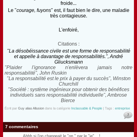
froide...
Le "
courage, fuyons
" est, il faut bien le dire, une maladie
très contagieuse.
L'enfoiré,
Citations :
"La désobéissance civile est une forme de responsabilité
et appelle à davantage de responsabilités.", André
Gliucksmann
"Plaider l'ignorance n'enlèvera jamais notre
responsabilité", John Ruskin
"La responsabilité est le prix à payer du succès", Winston
Churchill
"Société : système ingénieux pour obtenir des bénéfices
individuels sans responsabilité individuelle", Ambrose
Bierce
Écrit par
Guy alias Allusion
dans la catégorie
Inclassable & People
| Tags :
entreprise
7
7 commentaires
Ahhh si l'on changeait le "on " par le "je"... !