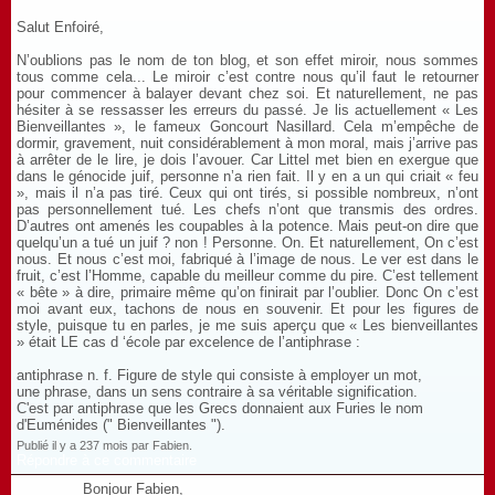
Salut Enfoiré,
N’oublions pas le nom de ton blog, et son effet miroir, nous sommes
tous comme cela... Le miroir c’est contre nous qu’il faut le retourner
pour commencer à balayer devant chez soi. Et naturellement, ne pas
hésiter à se ressasser les erreurs du passé. Je lis actuellement « Les
Bienveillantes », le fameux Goncourt Nasillard. Cela m’empêche de
dormir, gravement, nuit considérablement à mon moral, mais j’arrive pas
à arrêter de le lire, je dois l’avouer. Car Littel met bien en exergue que
dans le génocide juif, personne n’a rien fait. Il y en a un qui criait « feu
», mais il n’a pas tiré. Ceux qui ont tirés, si possible nombreux, n’ont
pas personnellement tué. Les chefs n’ont que transmis des ordres.
D’autres ont amenés les coupables à la potence. Mais peut-on dire que
quelqu’un a tué un juif ? non ! Personne. On. Et naturellement, On c’est
nous. Et nous c’est moi, fabriqué à l’image de nous. Le ver est dans le
fruit, c’est l’Homme, capable du meilleur comme du pire. C’est tellement
« bête » à dire, primaire même qu’on finirait par l’oublier. Donc On c’est
moi avant eux, tachons de nous en souvenir. Et pour les figures de
style, puisque tu en parles, je me suis aperçu que « Les bienveillantes
» était LE cas d ‘école par excelence de l’antiphrase :
antiphrase n. f. Figure de style qui consiste à employer un mot,
une phrase, dans un sens contraire à sa véritable signification.
C'est par antiphrase que les Grecs donnaient aux Furies le nom
d'Euménides (" Bienveillantes ").
Publié il y a 237 mois par Fabien.
Répondre à ce commentaire
Bonjour Fabien,