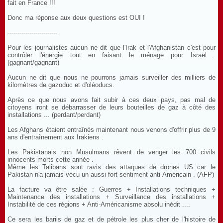
fait en France !!!
Donc ma réponse aux deux questions est OUI !
-------------------------
Pour les journalistes aucun ne dit que l'Irak et l'Afghanistan c'est pour
contrôler l'énergie tout en faisant le ménage pour Israël .
(gagnant/gagnant)
Aucun ne dit que nous ne pourrons jamais surveiller des milliers de
kilomètres de gazoduc et d'oléoducs.
Après ce que nous avons fait subir à ces deux pays, pas mal de
citoyens iront se débarrasser de leurs bouteilles de gaz à côté des
installations ... (perdant/perdant)
Les Afghans étaient entraînés maintenant nous venons d'offrir plus de 9
ans d'entraînement aux Irakiens .
Les Pakistanais non Musulmans rêvent de venger les 700 civils
innocents morts cette année .
Même les Talibans sont ravis des attaques de drones US car le
Pakistan n'a jamais vécu un aussi fort sentiment anti-Américain . (AFP)
La facture va être salée : Guerres + Installations techniques +
Maintenance des installations + Surveillance des installations +
Instabilité de ces régions + Anti-Américanisme absolu inédit ....
Ce sera les barils de gaz et de pétrole les plus cher de l'histoire de