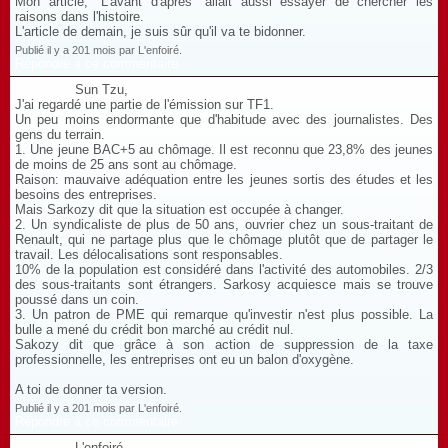
Mon article, "L'avant d'après" allait aussi essayer de chercher les
raisons dans l'histoire.
L'article de demain, je suis sûr qu'il va te bidonner.
Publié il y a 201 mois par L'enfoiré.
Répondre à ce commentaire
Sun Tzu,
J'ai regardé une partie de l'émission sur TF1.
Un peu moins endormante que d'habitude avec des journalistes. Des
gens du terrain.
1. Une jeune BAC+5 au chômage. Il est reconnu que 23,8% des jeunes
de moins de 25 ans sont au chômage.
Raison: mauvaive adéquation entre les jeunes sortis des études et les
besoins des entreprises.
Mais Sarkozy dit que la situation est occupée à changer.
2. Un syndicaliste de plus de 50 ans, ouvrier chez un sous-traitant de
Renault, qui ne partage plus que le chômage plutôt que de partager le
travail. Les délocalisations sont responsables.
10% de la population est considéré dans l'activité des automobiles. 2/3
des sous-traitants sont étrangers. Sarkosy acquiesce mais se trouve
poussé dans un coin.
3. Un patron de PME qui remarque qu'investir n'est plus possible. La
bulle a mené du crédit bon marché au crédit nul.
Sakozy dit que grâce à son action de suppression de la taxe
professionnelle, les entreprises ont eu un balon d'oxygène.
A toi de donner ta version.
Publié il y a 201 mois par L'enfoiré.
Répondre à ce commentaire
L'enfoiré