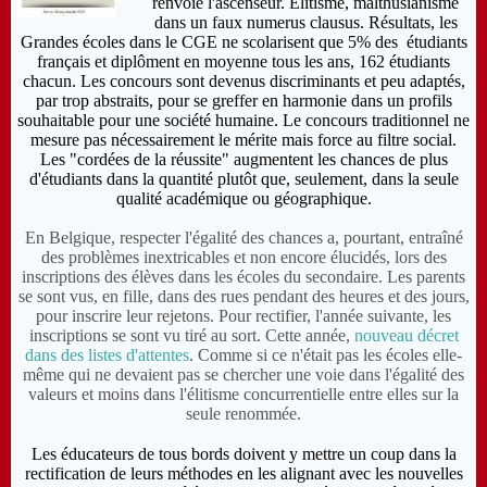
renvoie l'ascenseur. Élitisme, malthusianisme
dans un faux numerus clausus. Résultats, les
Grandes écoles dans le CGE ne scolarisent que 5% des étudiants
français et diplôment en moyenne tous les ans, 162 étudiants
chacun. Les concours sont devenus discriminants et peu adaptés,
par trop abstraits, pour se greffer en harmonie dans un profils
souhaitable pour une société humaine. Le concours traditionnel ne
mesure pas nécessairement le mérite mais force au filtre social.
Les "cordées de la réussite" augmentent les chances de plus
d'étudiants dans la quantité plutôt que, seulement, dans la seule
qualité académique ou géographique.
En Belgique,
respecter l'égalité des chances a, pourtant, entraîné
des problèmes inextricables et non encore élucidés,
lors des
inscriptions des élèves dans les écoles
du secondaire.
Les parents
se sont vus, en fille, dans des rues pendant des heures et des jours,
pour inscrire leur rejetons. Pour rectifier, l'année suivante, les
inscriptions se sont vu tiré au sort. Cette année,
nouveau décret
dans des listes d'attentes
. Comme si ce n'était pas les écoles elle-
même qui ne devaient pas se chercher une voie dans l'égalité des
valeurs et moins dans l'élitisme concurrentielle entre elles sur la
seule renommée.
Les éducateurs de tous bords doivent y mettre un coup dans la
rectification de leurs méthodes en les alignant avec les nouvelles