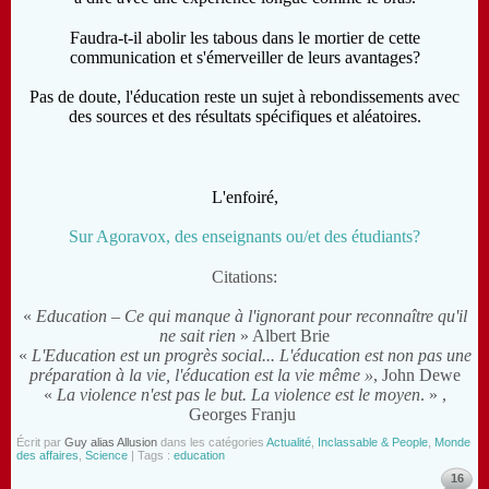
Faudra-t-il abolir les tabous dans le mortier de cette
communication et s'émerveiller de leurs avantages?
Pas de doute, l'éducation reste un sujet à rebondissements avec
des sources et des résultats spécifiques et aléatoires.
L'enfoiré,
Sur Agoravox, des enseignants ou/et des étudiants?
Citations:
«
Education – Ce qui manque à l'ignorant pour reconnaître qu'il
ne sait rien
» Albert Brie
«
L'Education est un progrès social... L'éducation est non pas une
préparation à la vie, l'éducation est la vie même »
, John Dewe
«
La violence n'est pas le but. La violence est le moyen
. » ,
Georges Franju
Écrit par
Guy alias Allusion
dans les catégories
Actualité
,
Inclassable & People
,
Monde
des affaires
,
Science
| Tags :
education
16