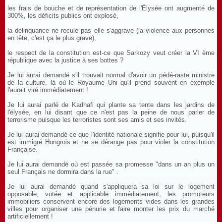
les frais de bouche et de représentation de l'Élysée ont augmenté de
300%, les déficits publics ont explosé,
la délinquance ne recule pas elle s'aggrave (la violence aux personnes
en tête, c'est ça le plus grave),
le respect de la constitution est-ce que Sarkozy veut créer la VI ème
république avec la justice à ses bottes ?
Je lui aurai demandé s'il trouvait normal d'avoir un pédé-raste ministre
de la culture, là où le Royaume Uni qu'il prend souvent en exemple
l'aurait viré immédiatement !
Je lui aurai parlé de Kadhafi qui plante sa tente dans les jardins de
l'élysée, en lui disant que ce n'est pas la peine de nous parler de
terrorisme puisque les terroristes sont ses amis et ses invités.
Je lui aurai demandé ce que l'identité nationale signifie pour lui, puisqu'il
est immigré Hongrois et ne se dérange pas pour violer la constitution
Française.
Je lui aurai demandé où est passée sa promesse "dans un an plus un
seul Français ne dormira dans la rue" .
Je lui aurai demandé quand s'appliquera sa loi sur le logement
opposable, votée et applicable immédiatement, les promoteurs
immobiliers conservent encore des logements vides dans les grandes
villes pour organiser une pénurie et faire monter les prix du marché
artificiellement !