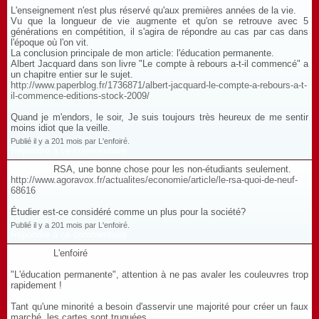
L'enseignement n'est plus réservé qu'aux premières années de la vie.
Vu que la longueur de vie augmente et qu'on se retrouve avec 5
générations en compétition, il s'agira de répondre au cas par cas dans
l'époque où l'on vit.
La conclusion principale de mon article: l'éducation permanente.
Albert Jacquard dans son livre "Le compte à rebours a-t-il commencé" a
un chapitre entier sur le sujet.
http://www.paperblog.fr/1736871/albert-jacquard-le-compte-a-rebours-a-t-
il-commence-editions-stock-2009/
Quand je m'endors, le soir, Je suis toujours très heureux de me sentir
moins idiot que la veille.
Publié il y a 201 mois par L'enfoiré.
Répondre à ce commentaire
RSA, une bonne chose pour les non-étudiants seulement.
http://www.agoravox.fr/actualites/economie/article/le-rsa-quoi-de-neuf-
68616
Étudier est-ce considéré comme un plus pour la société?
Publié il y a 201 mois par L'enfoiré.
Répondre à ce commentaire
L'enfoiré
"L'éducation permanente", attention à ne pas avaler les couleuvres trop
rapidement !
Tant qu'une minorité a besoin d'asservir une majorité pour créer un faux
marché, les cartes sont truquées .