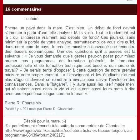
16 commentaires
L'enfoiré
Encore un pavé dans la mare. C'est bien. Un débat de fond devrait
s'amorcer à partir d'une telle analyse. Mais voilà. Tout le fondement est
là : qui s'intéresse vraiment aux débats de fond? Ces jours-ci, sans
minimiser la portée de votre analyse, permettez-moi de vous dire qu'ici,
dans notre coin de pays, le premier ministre a convoqué une rencontre
des leaders économiques. Une des questions qu'il a posées est la
suivante : « Je vous demande quels gestes peut-on poser pour mieux
arrimer nos programmes de formation générale, de formation
professionnelle et de formation technique aux besoins du marché du
travail? » Je serais tenté d'opposer à cette question de notre premier
ministre votre propre constat : « L'enseignant et les étudiants n'auront
plus d'âge et devront se remettre à niveau pour suivre l'évolution des
connaissances. Dans la "bagarre", il y aura aussi les "self made men"
qui réussiront aussi dans la vie et qui auront aussi leurs mots à dire
avec une expérience longue comme le bras ».
Pierre R. Chantelois
Publié il y a 201 mois par Pierre R. Chantelois.
Répondre à ce commentaire
Désolé pour la mare. ;-)
J'ai partiellement répondu à la suite du commentaire de Chantecler
http://www.agoravox.fr/actualites/societe/article/les-tabous-toujours-au-
programme-68439#forum2402171