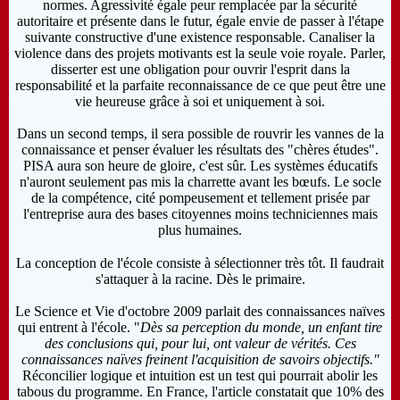
normes. Agressivité égale peur remplacée par la sécurité
autoritaire et présente dans le futur, égale envie de passer à l'étape
suivante constructive d'une existence responsable. Canaliser la
violence dans des projets motivants est la seule voie royale. Parler,
disserter est une obligation pour ouvrir l'esprit dans la
responsabilité et la parfaite reconnaissance de ce que peut être une
vie heureuse grâce à soi et uniquement à soi.
Dans un second temps, il sera possible de rouvrir les vannes de la
connaissance et penser évaluer les résultats des "chères études".
PISA aura son heure de gloire, c'est sûr. Les systèmes éducatifs
n'auront seulement pas mis la charrette avant les bœufs. Le socle
de la compétence, cité pompeusement et tellement prisée par
l'entreprise aura des bases citoyennes moins techniciennes mais
plus humaines.
La conception de l'école consiste à sélectionner très tôt. Il faudrait
s'attaquer à la racine. Dès le primaire.
Le Science et Vie d'octobre 2009 parlait des connaissances naïves
qui entrent à l'école. "
Dès sa perception du monde, un enfant tire
des conclusions qui, pour lui, ont valeur de vérités. Ces
connaissances naïves freinent l'acquisition de savoirs objectifs."
Réconcilier logique et intuition est un test qui pourrait abolir les
tabous du programme. En France, l'article constatait que 10% des