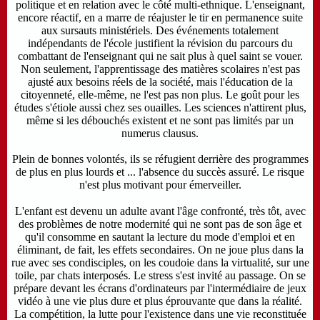
politique et en relation avec le côté multi-ethnique. L'enseignant,
encore réactif, en a marre de réajuster le tir en permanence suite
aux sursauts ministériels. Des événements totalement
indépendants de l'école justifient la révision du parcours du
combattant de l'enseignant qui ne sait plus à quel saint se vouer.
Non seulement, l'apprentissage des matières scolaires n'est pas
ajusté aux besoins réels de la société, mais l'éducation de la
citoyenneté, elle-même, ne l'est pas non plus. Le goût pour les
études s'étiole aussi chez ses ouailles.
Les sciences n'attirent plus,
même si les débouchés existent et ne sont pas limités par un
numerus clausus.
Plein de bonnes volontés, ils se réfugient derrière des programmes
de plus en plus lourds et ... l'absence du succès assuré. Le risque
n'est plus motivant pour émerveiller.
L'enfant est devenu un adulte avant l'âge confronté, très tôt, avec
des problèmes de notre modernité qui ne sont pas de son âge et
qu'il consomme en sautant la lecture du mode d'emploi et en
éliminant, de fait, les effets secondaires. On ne joue plus dans la
rue avec ses condisciples, on les coudoie dans la virtualité, sur une
toile, par chats interposés. Le stress s'est invité au passage. On se
prépare devant les écrans d'ordinateurs par l'intermédiaire de jeux
vidéo à une vie plus dure et plus éprouvante que dans la réalité.
La compétition, la lutte pour l'existence dans une vie reconstituée