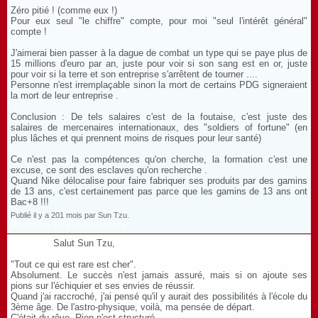
Zéro pitié ! (comme eux !)
Pour eux seul "le chiffre" compte, pour moi "seul l'intérêt général"
compte !
J'aimerai bien passer à la dague de combat un type qui se paye plus de
15 millions d'euro par an, juste pour voir si son sang est en or, juste
pour voir si la terre et son entreprise s'arrêtent de tourner ....
Personne n'est irremplaçable sinon la mort de certains PDG signeraient
la mort de leur entreprise .
Conclusion : De tels salaires c'est de la foutaise, c'est juste des
salaires de mercenaires internationaux, des "soldiers of fortune" (en
plus lâches et qui prennent moins de risques pour leur santé)
Ce n'est pas la compétences qu'on cherche, la formation c'est une
excuse, ce sont des esclaves qu'on recherche .
Quand Nike délocalise pour faire fabriquer ses produits par des gamins
de 13 ans, c'est certainement pas parce que les gamins de 13 ans ont
Bac+8 !!!
Publié il y a 201 mois par Sun Tzu.
Répondre à ce commentaire
Salut Sun Tzu,
"Tout ce qui est rare est cher".
Absolument. Le succès n'est jamais assuré, mais si on ajoute ses
pions sur l'échiquier et ses envies de réussir.
Quand j'ai raccroché, j'ai pensé qu'il y aurait des possibilités à l'école du
3ème âge. De l'astro-physique, voilà, ma pensée de départ.
C'était du rêve. Rien n'est structuré