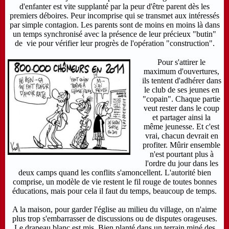
d'enfanter est vite supplanté par la peur d'être parent dès les
premiers déboires. Peur incomprise qui se transmet aux intéressés
par simple contagion. Les parents sont de moins en moins là dans
un temps synchronisé avec la présence de leur précieux "butin"
de vie pour vérifier leur progrès de l'opération "construction".
Pour s'attirer le
maximum d'ouvertures,
ils tentent d'adhérer dans
le club de ses jeunes en
"copain". Chaque partie
veut rester dans le coup
et partager ainsi la
même jeunesse. Et c'est
vrai, chacun devrait en
profiter. Mûrir ensemble
n'est pourtant plus à
l'ordre du jour dans les
deux camps quand les conflits s'amoncellent. L'autorité bien
comprise, un modèle de vie restent le fil rouge de toutes bonnes
éducations, mais pour cela il faut du temps, beaucoup de temps.
A la maison, pour garder l'église au milieu du village, on n'aime
plus trop s'embarrasser de discussions ou de disputes orageuses.
Le drapeau blanc est mis. Bien planté dans un terrain miné des