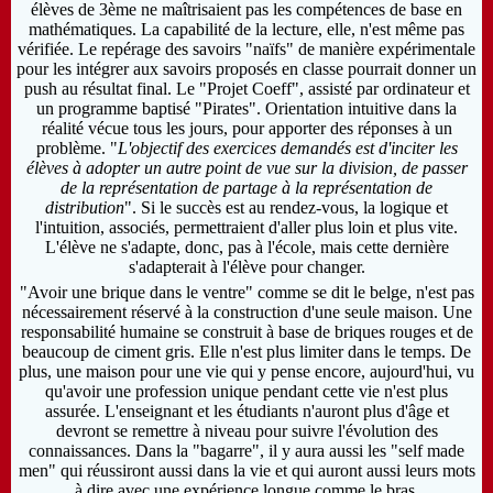
élèves de 3ème ne maîtrisaient pas les compétences de base en
mathématiques. La capabilité de la lecture, elle, n'est même pas
vérifiée. Le repérage des savoirs "naïfs" de manière expérimentale
pour les intégrer aux savoirs proposés en classe pourrait donner un
push au résultat final. Le "Projet Coeff", assisté par ordinateur et
un programme baptisé "Pirates". Orientation intuitive dans la
réalité vécue tous les jours, pour apporter des réponses à un
problème. "
L'objectif des exercices demandés est d'inciter les
élèves à adopter un autre point de vue sur la division, de passer
de la représentation de partage à la représentation de
distribution
". Si le succès est au rendez-vous, la logique et
l'intuition, associés, permettraient d'aller plus loin et plus vite.
L'élève ne s'adapte, donc, pas à l'école, mais cette dernière
s'adapterait à l'élève pour changer.
"Avoir une brique dans le ventre" comme se dit le belge, n'est pas
nécessairement réservé à la construction d'une seule maison. Une
responsabilité humaine se construit à base de briques rouges et de
beaucoup de ciment gris. Elle n'est plus limiter dans le temps. De
plus, une maison pour une vie qui y pense encore, aujourd'hui, vu
qu'avoir une profession unique pendant cette vie
n'est plus
assurée. L'enseignant et les étudiants n'auront plus d'âge et
devront se remettre à niveau pour
suivre l'évolution des
connaissances. Dans la "bagarre", il y aura aussi les "self made
men" qui réussiront aussi dans la vie et qui auront aussi leurs mots
à dire avec une expérience longue comme le bras.