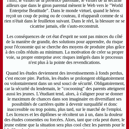
l'info, le virtuel de la présence parentale, le virtuel de la sécurité
ailleurs que dans le giron parental mènent le Web vers le "World
Enterprise Beatitude". Dans le monde virtuel, quand le héros
reçoit un coup de poing ou de couteau, il réapparaît comme de si
rien n'était dans le feuilleton suivant. Dans le réel, la blessure ne se
cicatrise jamais, elle s'auto-reconstruit.
Les conséquences de cet état d'esprit ne sont pas minces du côté
de la manière de grandir, des solutions pour apprendre, du risque
pour l'économie qui se cherche des moyens de produire plus grâce
à des coûts réduits au minimum. La motivation de créer sa propre
voie, sa propre entreprise avec risques intégrés dans le processus
n'est plus à la pointe des revendications.
Quand les études deviennent des investissements à fonds perdus,
c'est encore pire.
Parfois, les études se prolongent obligatoirement
ou volontairement dans un seul souci de sécurité.
Obligatoirement,
car la sécurité du lendemain, le "cocooning" des parents atteignent
aussi les jeunes. L'étudiant tend, alors, à s'aligner pour se donner
le maximum de chances dans son imaginaire en diversifiant ses
possibilités de carrières quitte à devenir surqualifié et donc
inaccessible ou trop pointu, plus tard, sur le marché de l'emploi.
Les licences et les diplômes se récoltent un à un, dans la douleur
des études consenties ou forcées. Alors, tant que cela peut durer, le
jeune estime que la situation sera plus cool chez les parents pour le