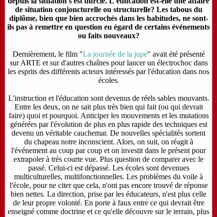
depuis la situation s'est durcie. L'éducation est-elle une affaire
de situation conjoncturelle ou structurelle? Les tabous du
diplôme, bien que bien accrochés dans les habitudes, ne sont-
ils pas à remettre en question eu égard de certains événements
ou faits nouveaux?
Dernièrement, le film "
La journée de la jupe
" avait été présenté
sur ARTE et sur d'autres chaînes pour lancer un électrochoc dans
les esprits des différents acteurs intéressés par l'éducation dans nos
écoles.
L'instruction et l'éducation sont devenus de réels sables mouvants.
Entre les deux, on ne sait plus très bien qui fait (ou qui devrait
faire) quoi et pourquoi. Anticiper les mouvements et les mutations
générées par l'évolution de plus en plus rapide des techniques est
devenu un véritable cauchemar. De nouvelles spécialités sortent
du chapeau notre inconscient. Alors, on suit, on réagit à
l'événement au coup par coup et on investit dans le présent pour
extrapoler à très courte vue. Plus question de comparer avec le
passé. Celui-ci est dépassé. Les écoles sont devenues
multiculturelles, multifonctionnelles. Les problèmes du voile à
l'école, pour ne citer que cela, n'ont pas encore trouvé de réponse
bien nettes. La direction, prise par les éducateurs, n'est plus celle
de leur propre volonté. En porte à faux entre ce qui devrait être
enseigné comme doctrine et ce qu'elle découvre sur le terrain, plus