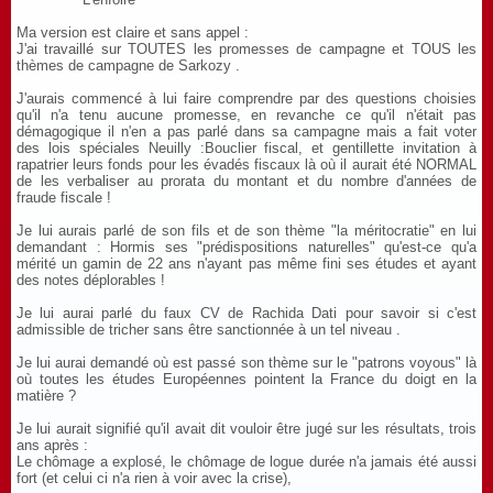
Ma version est claire et sans appel :
J'ai travaillé sur TOUTES les promesses de campagne et TOUS les
thèmes de campagne de Sarkozy .
J'aurais commencé à lui faire comprendre par des questions choisies
qu'il n'a tenu aucune promesse, en revanche ce qu'il n'était pas
démagogique il n'en a pas parlé dans sa campagne mais a fait voter
des lois spéciales Neuilly :Bouclier fiscal, et gentillette invitation à
rapatrier leurs fonds pour les évadés fiscaux là où il aurait été NORMAL
de les verbaliser au prorata du montant et du nombre d'années de
fraude fiscale !
Je lui aurais parlé de son fils et de son thème "la méritocratie" en lui
demandant : Hormis ses "prédispositions naturelles" qu'est-ce qu'a
mérité un gamin de 22 ans n'ayant pas même fini ses études et ayant
des notes déplorables !
Je lui aurai parlé du faux CV de Rachida Dati pour savoir si c'est
admissible de tricher sans être sanctionnée à un tel niveau .
Je lui aurai demandé où est passé son thème sur le "patrons voyous" là
où toutes les études Européennes pointent la France du doigt en la
matière ?
Je lui aurait signifié qu'il avait dit vouloir être jugé sur les résultats, trois
ans après :
Le chômage a explosé, le chômage de logue durée n'a jamais été aussi
fort (et celui ci n'a rien à voir avec la crise),