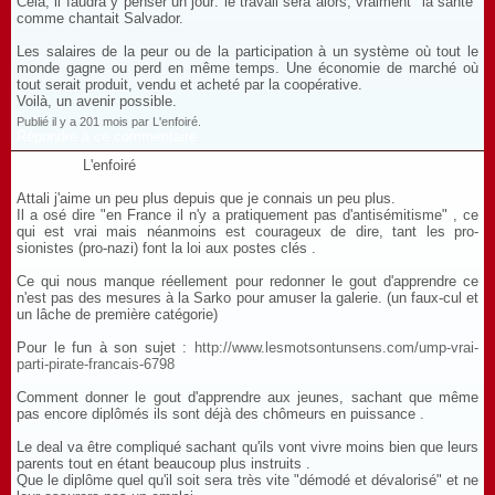
Cela, il faudra y penser un jour: le travail sera alors, vraiment "la santé"
comme chantait Salvador.
Les salaires de la peur ou de la participation à un système où tout le
monde gagne ou perd en même temps. Une économie de marché où
tout serait produit, vendu et acheté par la coopérative.
Voilà, un avenir possible.
Publié il y a 201 mois par L'enfoiré.
Répondre à ce commentaire
L'enfoiré
Attali j'aime un peu plus depuis que je connais un peu plus.
Il a osé dire "en France il n'y a pratiquement pas d'antisémitisme" , ce
qui est vrai mais néanmoins est courageux de dire, tant les pro-
sionistes (pro-nazi) font la loi aux postes clés .
Ce qui nous manque réellement pour redonner le gout d'apprendre ce
n'est pas des mesures à la Sarko pour amuser la galerie. (un faux-cul et
un lâche de première catégorie)
Pour le fun à son sujet :
http://www.lesmotsontunsens.com/ump-vrai-
parti-pirate-francais-6798
Comment donner le gout d'apprendre aux jeunes, sachant que même
pas encore diplômés ils sont déjà des chômeurs en puissance .
Le deal va être compliqué sachant qu'ils vont vivre moins bien que leurs
parents tout en étant beaucoup plus instruits .
Que le diplôme quel qu'il soit sera très vite "démodé et dévalorisé" et ne