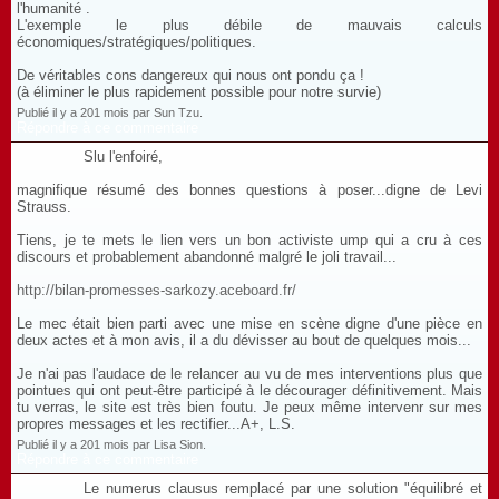
l'humanité .
L'exemple le plus débile de mauvais calculs
économiques/stratégiques/politiques.
De véritables cons dangereux qui nous ont pondu ça !
(à éliminer le plus rapidement possible pour notre survie)
Publié il y a 201 mois par Sun Tzu.
Répondre à ce commentaire
Slu l'enfoiré,
magnifique résumé des bonnes questions à poser...digne de Levi
Strauss.
Tiens, je te mets le lien vers un bon activiste ump qui a cru à ces
discours et probablement abandonné malgré le joli travail...
http://bilan-promesses-sarkozy.aceboard.fr/
Le mec était bien parti avec une mise en scène digne d'une pièce en
deux actes et à mon avis, il a du dévisser au bout de quelques mois...
Je n'ai pas l'audace de le relancer au vu de mes interventions plus que
pointues qui ont peut-être participé à le décourager définitivement. Mais
tu verras, le site est très bien foutu. Je peux même intervenr sur mes
propres messages et les rectifier...A+, L.S.
Publié il y a 201 mois par Lisa Sion.
Répondre à ce commentaire
Le numerus clausus remplacé par une solution "équilibré et