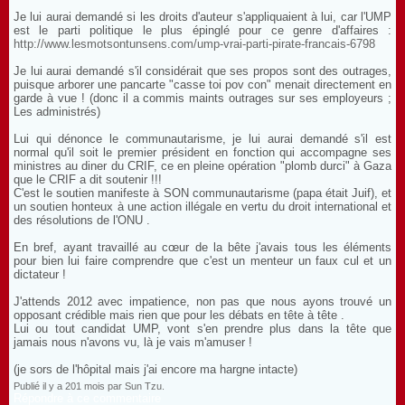
Je lui aurai demandé si les droits d'auteur s'appliquaient à lui, car l'UMP
est le parti politique le plus épinglé pour ce genre d'affaires :
http://www.lesmotsontunsens.com/ump-vrai-parti-pirate-francais-6798
Je lui aurai demandé s'il considérait que ses propos sont des outrages,
puisque arborer une pancarte "casse toi pov con" menait directement en
garde à vue ! (donc il a commis maints outrages sur ses employeurs ;
Les administrés)
Lui qui dénonce le communautarisme, je lui aurai demandé s'il est
normal qu'il soit le premier président en fonction qui accompagne ses
ministres au diner du CRIF, ce en pleine opération "plomb durci" à Gaza
que le CRIF a dit soutenir !!!
C'est le soutien manifeste à SON communautarisme (papa était Juif), et
un soutien honteux à une action illégale en vertu du droit international et
des résolutions de l'ONU .
En bref, ayant travaillé au cœur de la bête j'avais tous les éléments
pour bien lui faire comprendre que c'est un menteur un faux cul et un
dictateur !
J'attends 2012 avec impatience, non pas que nous ayons trouvé un
opposant crédible mais rien que pour les débats en tête à tête .
Lui ou tout candidat UMP, vont s'en prendre plus dans la tête que
jamais nous n'avons vu, là je vais m'amuser !
(je sors de l'hôpital mais j'ai encore ma hargne intacte)
Publié il y a 201 mois par Sun Tzu.
Répondre à ce commentaire