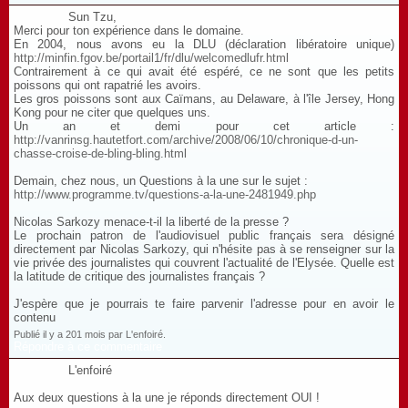
Sun Tzu,
Merci pour ton expérience dans le domaine.
En 2004, nous avons eu la DLU (déclaration libératoire unique)
http://minfin.fgov.be/portail1/fr/dlu/welcomedlufr.html
Contrairement à ce qui avait été espéré, ce ne sont que les petits
poissons qui ont rapatrié les avoirs.
Les gros poissons sont aux Caïmans, au Delaware, à l'île Jersey, Hong
Kong pour ne citer que quelques uns.
Un an et demi pour cet article :
http://vanrinsg.hautetfort.com/archive/2008/06/10/chronique-d-un-
chasse-croise-de-bling-bling.html
Demain, chez nous, un Questions à la une sur le sujet :
http://www.programme.tv/questions-a-la-une-2481949.php
Nicolas Sarkozy menace-t-il la liberté de la presse ?
Le prochain patron de l'audiovisuel public français sera désigné
directement par Nicolas Sarkozy, qui n'hésite pas à se renseigner sur la
vie privée des journalistes qui couvrent l'actualité de l'Elysée. Quelle est
la latitude de critique des journalistes français ?
J'espère que je pourrais te faire parvenir l'adresse pour en avoir le
contenu
Publié il y a 201 mois par L'enfoiré.
Répondre à ce commentaire
L'enfoiré
Aux deux questions à la une je réponds directement OUI !