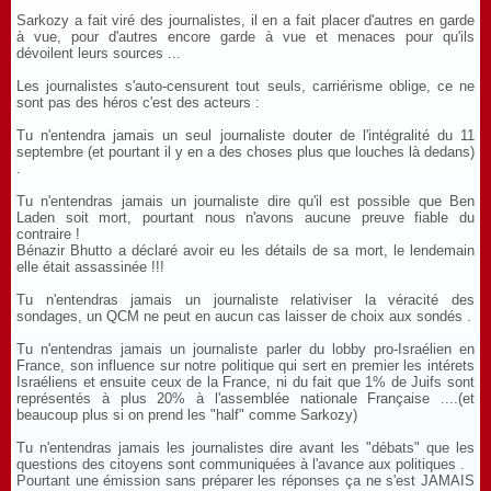
Sarkozy a fait viré des journalistes, il en a fait placer d'autres en garde
à vue, pour d'autres encore garde à vue et menaces pour qu'ils
dévoilent leurs sources ...
Les journalistes s'auto-censurent tout seuls, carriérisme oblige, ce ne
sont pas des héros c'est des acteurs :
Tu n'entendra jamais un seul journaliste douter de l'intégralité du 11
septembre (et pourtant il y en a des choses plus que louches là dedans)
.
Tu n'entendras jamais un journaliste dire qu'il est possible que Ben
Laden soit mort, pourtant nous n'avons aucune preuve fiable du
contraire !
Bénazir Bhutto a déclaré avoir eu les détails de sa mort, le lendemain
elle était assassinée !!!
Tu n'entendras jamais un journaliste relativiser la véracité des
sondages, un QCM ne peut en aucun cas laisser de choix aux sondés .
Tu n'entendras jamais un journaliste parler du lobby pro-Israélien en
France, son influence sur notre politique qui sert en premier les intérets
Israéliens et ensuite ceux de la France, ni du fait que 1% de Juifs sont
représentés à plus 20% à l'assemblée nationale Française ....(et
beaucoup plus si on prend les "half" comme Sarkozy)
Tu n'entendras jamais les journalistes dire avant les "débats" que les
questions des citoyens sont communiquées à l'avance aux politiques .
Pourtant une émission sans préparer les réponses ça ne s'est JAMAIS