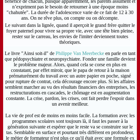
bénéfice de chacun, puisque apparemment, les parents assument et
n’expriment pas le besoin de retourner à une époque moins
"chahutée". La durée de l'adolescence varie de ce fait de 12 à 30
ans.
On ne rêve plus, on compte ou on décompte.
Le suivant dans la lignée, quand il aperçoit le grand frère quitter le
foyer paternel pour vivre sa propre vie, avec une tête bien pleine,
rester sur le carreau, les envies de l'imiter deviennent toutes
théoriques.
Le livre "Ainsi soit-il" de
Philippe Van Meerbecke
en parle en tant
que pédopsychiatre et neuropsychiatre.
Fonder une famille devient
le problème majeur. Alors, quand cela se corse en plus en
constatant, par effet miroir, que le papa de retour à la maison
prématurément du travail avec un autre papier en poche, signé
pour rupture de contrat, cela décourage encore plus. Si les affaires
semblent marcher au vu des résultats financiers des entreprises, les
restructurations en cascades, le chômage est en augmentation
constante. La crise, pardon, les crises, ont fait perdre l'espoir dans
un avenir meilleur.
La vie de prof est de moins en moins facile. La formation avec les
programmes scolaires sont toujours là, il faut les passer à la
génération suivante et espérer que le reste va se construire sur le
tas. Semblable en surface et pourtant très différent en profondeur,
le métier de formateur n'est plus ce qu'il était avec une formule ex