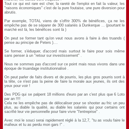
Tout ce qui est rare est cher, la rareté de l'emploi en fait la valeur, les
"raisons économiques" c'est de la pure foutaise, une pure diversion pour
abrutis.
Par exemple, TOTAL viens de s'offrir 300% de bénéfices, ça ne les
empêche pas de se séparer de 300 salariés à Dunkerque ... (pourtant le
marché est là, les bénéfices sont là )
On peut se former tant qu'on veut nous avons à faire à des truands (
pense au principe de Peters )....
Se former, s'éduquer, d'accord mais surtout le faire pour sois même
sans penser à un "retour sur investissement" .
Nous ne sommes pas d'accord sur ce point mais nous vivons dans une
époque de truandage institutionnalisé .
On peut parler de faits divers et de pourris, les plus gros pourris sont à
la tête, ce n'est pas la peine de faire la morale aux jeunes, ils ont des
yeux pour voir !
Des PDG qui se palpent 18 millions d'euro par an c'est plus que 6 Loto
par an !!!!
Cela ne les empêche pas de délocaliser pour se shooter au fric un peu
plus, au diable la qualité, au diable les salariés qui pour certains ont
sacrifié leur vie personnelle pour faire vivre "l'entreprise" .
Avec moi le souci serai rapidement réglé à la 12,7, "tu as voulu faire le
mafieux et tu as perdu mon gars !" .