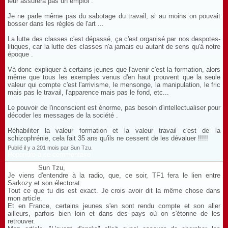
leur assurera pas un emploi .
Je ne parle même pas du sabotage du travail, si au moins on pouvait
bosser dans les règles de l'art ...
La lutte des classes c'est dépassé, ça c'est organisé par nos despotes-
litiques, car la lutte des classes n'a jamais eu autant de sens qu'à notre
époque .
Và donc expliquer à certains jeunes que l'avenir c'est la formation, alors
même que tous les exemples venus d'en haut prouvent que la seule
valeur qui compte c'est l'arrivisme, le mensonge, la manipulation, le fric
mais pas le travail, l'apparence mais pas le fond, etc...
Le pouvoir de l'inconscient est énorme, pas besoin d'intellectualiser pour
décoder les messages de la société .
Réhabiliter la valeur formation et la valeur travail c'est de la
schizophrénie, cela fait 35 ans qu'ils ne cessent de les dévaluer !!!!!
Publié il y a 201 mois par Sun Tzu.
Répondre à ce commentaire
Sun Tzu,
Je viens d'entendre à la radio, que, ce soir, TF1 fera le lien entre
Sarkozy et son électorat.
Tout ce que tu dis est exact. Je crois avoir dit la même chose dans
mon article.
Et en France, certains jeunes s'en sont rendu compte et son aller
ailleurs, parfois bien loin et dans des pays où on s'étonne de les
retrouver.