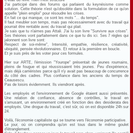
J'ai participé dans des forums qui parlaient du keynésisme comme
solution. Cette théorie n'est qu'obsolète dans la formulation de ce qu'on
appelle "plein emploi" pour résoudre les crises.
En fait ce qui manque, ce sont les mots "... du temps".
Il faut meubler son temps, mais pas nécessairement avec du travail qui
pourrait être rentable avec du travail qui plait.
Je sais que tu n'aimes pas Attali. J'ai lu son livre "Survivre aux crises".
Ses théories vont parfaitement dans ce que tu dis ici. Ses 7 règles qui
jalonnent son livre sont:
Respect de soi-même", Intensité, empathie, résilience, créativité,
ubiquité, pensée révolutionnaires. Et retour à la première en boucle.
Et je suis près de les voter pour ces formules.
Hier sur ARTE, l'émission "Yourope" présentait de jeunes roumains,
pleins de fougue et qui réussissaient très jeunes. Peu d'expérience,
mais déjà carriéristes parce qu'il n'y avait pas beaucoup de concurrence
du côté des cadres. Plus confiance dans les anciens du temps de
Ceausescu.
Pas de loisirs évidemment. Ils viendront après.
Les employés et l'environnement de Google étaient aussi présentés.
Une relation de confiance, absence de contrôles, le travail en
s'amusant, un environnement créé en fonction des des desiderata des
employés. Une drogue du travail, c'est sûr, où on est disponible 24h sur
24.
Voilà, l'économie capitaliste qui se tourne vers l'économie participative.
Le jour, où on comprendra qu'on est tous dans le même goulet
d'étranglement.