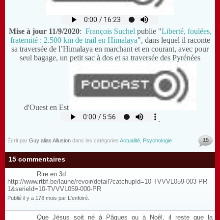
Mise à jour 11/9/2020
:
François Suchel
publie "
Liberté, foulées,
fraternité : 2.500 km de trail en Himalaya
", dans lequel il raconte
sa traversée de l’Himalaya en marchant et en courant, avec pour
seul bagage, un petit sac à dos et sa traversée des Pyrénées
d'Ouest en Est
.
15
Écrit par
Guy alias Allusion
dans les catégories
Actualité
,
Psychologie
15 commentaires
Rire en 3d
http://www.rtbf.be/laune/revoir/detail?catchupId=10-TVVVL059-003-PR-
1&serieId=10-TVVVL059-000-PR
Publié il y a 178 mois par L'enfoiré.
Répondre à ce commentaire
Que Jésus soit né à Pâques ou à Noêl, il reste que la