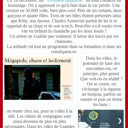
Ce 18 décembre, un
"Vivement dimanche
" lui était consacré en
hommage. On y apprenait ce qu'il était dans la vie privée. Une
version en 50.000 volts, bien plus cool. Père de six enfants, deux
garçons et quatre filles. Trois de ses filles étaient présentes ainsi
que Kitty, son épouse. Charles Aznavour parlait de lui et se
rappelait de sa clope et de son scotch. Peut-être a-t-il voulu vivre
vite en brûlant la chandelle par les deux bouts ?
U
n artiste ne s'oublie pas vraiment. Il laisse des traces par ses
chansons.
L
a solitude est tout un programme dans sa formation et dans ses
conséquences.
Dans les villes, le
potentiel de faire des
rencontres est, en
principe, plus grand.
Q
ue voit-on en réalité ?
O
n se croise, on
s'échange à la rigueur,
un bonjour, parfois un
sourire et puis on ferme
les bans ;
on rentre chez soi, pour se coller à la
télé. Les chiens de compagnie sont
aussi devenus de plus en plus
nécessaires. Dans les villes de Grandes