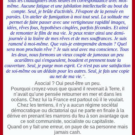
sous les châtaigniers trois heures en correspondance avec moi-
même. Aucune fatigue et une jubilation intellectuelle au bout du
compte. Seul, je brûle d'activités. J'évapore de la pensée en
paroles. Un atelier de fumigation à moi tout seul. La solitude me
permet de faire passer avec une
vertigineuse
rapidité images,
idées, rêves fous, hypothèses cinglées, parfois fécondes. Et ainsi
de remonter le film de ma vie. Je peux rester ainsi une demi-
journée à la lisière de mes rêves et de mes souffrances. Je suis
ramené à moi-même. Que vais-je entreprendre demain ? Quel
sera mon prochain rêve ? Je suis seul avec ma conscience. Tous
les deux, nous formons un vieux couple de jumeaux un peu
acariâtres qui s'engueulent, boudent et prennent toute la
couverture. Seul, je purge mon esprit. Ce n'est pas une satisfaction
de soi-même ou un dédain pour les autres. Seul, je fais une copie
au net de ma vie.
".
Asocial ? Oui peut-être un peu.
P
ourquoi croyez-vous que quand il revenait à Terre, il
n’avait qu’une pensée retourner en mer et dans les
océans. Chez lui la France est partout où il le voulait.
C
hez les terriens, il n’y a aucun régime sociétal
démocratique ou dictatorial qui ne parte en finale à la
dérive en prenant les marrons du feu à son avantage que
ce soit communiste, socialiste ou capitaliste.
Q
uand on y fait une erreur, on paye de sa personne mais
jamais cash.