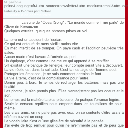
en-parle-a-
peine&language=fr&utm_source=newsletter&utm_medium=email&utm_ca
Publié il y a 157 mois par L'enfoiré.
Répondre à ce commentaire
La suite de "Ocean'Song" : "Le monde comme il me parle" de
Oliver de Kersauzon.
Quelques extraits, quelques phrases prises au vol.
La terre est un accident de l'océan.
Ce qui est entouré de mers vieillit moins vite.
En mer, interdit de se tromper. On paye cash et l'addition peut-être très
salée.
Aucun marin n'est bavard à l'arrivée au port.
Un équipage, c'est comme une meute qui apprend à se reniffler.
S'il existait une banque de l'énergie, leur compte serait vite à découvert.
La vie réelle est dans la solitude. C'est la nostalgie de l'homme seul.
Partager les émotions, je ne sais comment certains le font.
La vie à terre, c'est de la complaisance pour l'autre.
Dormir peu, à bord, le temps de recharger les batteries mais pas une
finalité.
Les photos, je n'en prends plus. Elles n'enregistrent pas les odeurs et le
son.
Le temps est la matière la plus précieuse. Je pratique l'errance légère.
Seule le cerveau reptilien nous emporte dans les tourbillons de nous-
même.
Les vrais amis, on ne parle pas avec eux, on se contente d'être assis à
côté en buvant un coup.
Le vocabulaire n'est qu'une glissière de sécurité à la pensée.
J'ai évité de trop remuer pour qu'on ne m'emmerde pas et de peur que