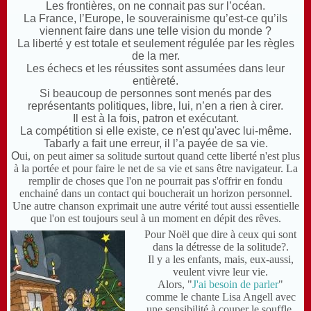
L
es frontières, on ne connait pas sur l’océan.
L
a France, l’Europe, le souverainisme qu’est-ce qu’ils
viennent faire dans une telle vision du monde ?
L
a liberté y est totale et seulement régulée par les règles
de la mer.
L
es échecs et les réussites sont assumées dans leur
entièreté.
S
i beaucoup de personnes sont
menés par des
représentants politiques, libre, lui, n’en a rien à cirer.
I
l est à la fois, patron et exécutant.
L
a compétition si elle existe, ce n'est qu'avec lui-même.
T
abarly a fait une erreur, il l’a payée de sa vie.
O
ui, on peut aimer sa solitude surtout quand cette liberté n'est plus
à la portée et pour faire le net de sa vie et sans être navigateur. La
remplir de choses que l'on ne pourrait pas s'offrir en fondu
enchainé dans un contact qui boucherait un horizon personnel.
U
ne autre chanson exprimait une autre vérité tout aussi essentielle
que l'on est toujours seul à un moment en dépit des rêves.
Pour Noël que dire à ceux qui sont
dans la détresse de la solitude?.
I
l y a les enfants, mais, eux-aussi,
veulent vivre leur vie.
A
lors, "
J'ai besoin de parler
"
comme le chante Lisa Angell avec
une sensibilité à couper le souffle.