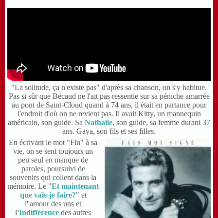
"La solitude, ça n'existe pas" d'après sa chanson, on s'y habitue.
Pas si sûr que Bécaud ne l'ait pas ressentie sur sa péniche amarrée
au pont de Saint-Cloud quand à 74 ans, il était en partance pour
l'endroit d'où on ne revient pas. Il avait Kitty, un mannequin
américain, son guide. Sa
Nathalie
, son guide, sa femme durant 37
ans. Gaya, son fils et ses filles.
En écrivant le mot "Fin" à sa
vie, on se sent toujours un
peu seul en manque de
paroles, poursuivi de
souvenirs qui collent dans la
mémoire. Le "
Et maintenant
que vais-je faire?
" et
l''amour des uns et
l
'
I
ndifférence
des autres