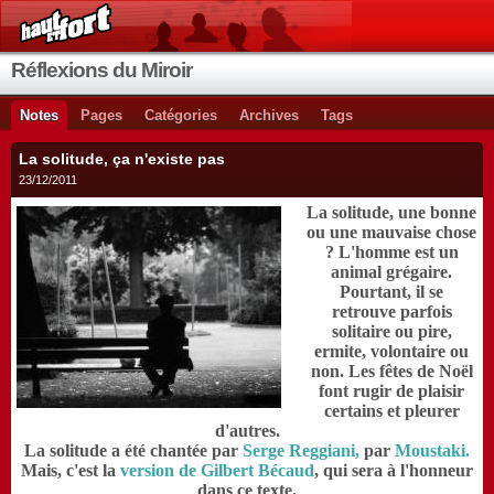
Réflexions du Miroir
Notes
Pages
Catégories
Archives
Tags
La solitude, ça n'existe pas
23/12/2011
La solitude, une bonne
ou une mauvaise chose
? L'homme est un
animal grégaire.
Pourtant, il se
retrouve parfois
solitaire ou pire,
ermite, volontaire ou
non. Les fêtes de Noël
font rugir de plaisir
certains et pleurer
d'autres.
L
a solitude a été chantée par
Serge Reggiani,
par
Moustaki.
Mais, c'est la
version de
Gilbert Bécaud
, qui sera à l'honneur
dans ce texte.