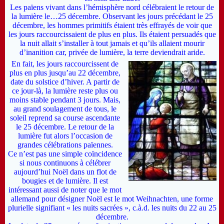
L
es païens vivant dans l’hémisphère nord célébraient le retour de
la lumière le…25 décembre. Observant les jours précédant le 25
décembre, les hommes primitifs étaient très effrayés de voir que
les jours raccourcissaient de plus en plus. Ils étaient persuadés que
la nuit allait s’installer à tout jamais et qu’ils allaient mourir
d’inanition car, privée de lumière, la terre deviendrait aride.
En fait, les jours raccourcissent de
plus en plus jusqu’au 22 décembre,
date du solstice d’hiver. A partir de
ce jour-là, la lumière reste plus ou
moins stable pendant 3 jours. Mais,
au grand soulagement de tous, le
soleil reprend sa course ascendante
le 25 décembre. Le retour de la
lumière fut alors l’occasion de
grandes célébrations païennes.
C
e n’est pas une simple coïncidence
si nous continuons à célébrer
aujourd’hui Noël dans un flot de
bougies et de lumière. Il est
intéressant aussi de noter que le mot
allemand pour désigner Noël est le mot Weihnachten, une forme
plurielle signifiant « les nuits sacrées », c.à.d. les nuits du 22 au 25
décembre.