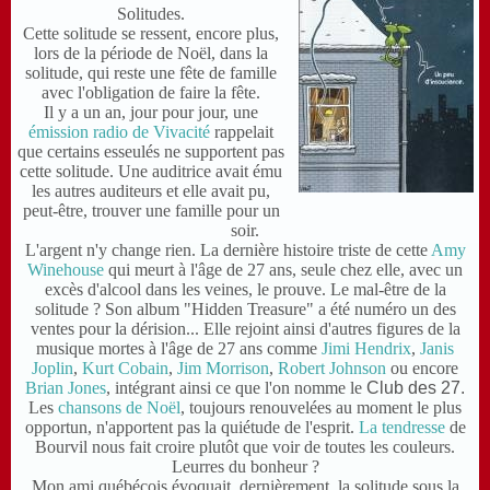
Solitudes.
C
ette solitude se ressent, encore plus,
lors de la période de Noël, dans la
solitude, qui reste une fête de famille
avec l'obligation de faire la fête.
I
l y a un an, jour pour jour, une
émission radio de Vivacité
rappelait
que certains esseulés ne supportent pas
cette solitude. Une auditrice avait ému
les autres auditeurs et elle avait pu,
peut-être, trouver une famille pour un
soir.
L
'argent n'y change rien. La dernière histoire triste de cette
Amy
Winehouse
qui meurt à l'âge de 27 ans, seule chez elle, avec un
excès d'alcool dans les veines, le prouve. Le mal-être de la
solitude ? Son album "Hidden Treasure" a été numéro un des
ventes pour la dérision... Elle rejoint ainsi d'autres figures de la
musique mortes à l'âge de 27 ans comme
Jimi Hendrix
,
Janis
Joplin
,
Kurt Cobain
,
Jim Morrison
,
Robert Johnson
ou encore
Brian Jones
, intégrant ainsi ce que l'on nomme le
Club des 27.
Les
chansons de Noël
, toujours renouvelées au moment le plus
opportun, n'apportent pas la quiétude de l'esprit.
La tendresse
de
Bourvil nous fait croire plutôt que voir de toutes les couleurs.
L
eurres du bonheur ?
M
on ami
québécois
évoquait, dernièrement, la solitude sous la