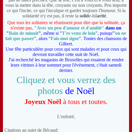
vous la mettre dans la tête, croyants ou non croyants. Peu importe
ce qui l'incite, ce qui l'inculque et garder toujours l'humour. Si la
solidarité n'y est pas, il reste la
solid
e-hil
arité
.
Que tous les solitaires se réunissent pour dire que la solitude, ça
n'existe pas,
"Avec un peu d'amour et d'amitié"
dans un
"
Bain de minuit
"
, même si "
T'es venu de loin
", puisqu'"
on ne
fait que passer
", alors "
Fais-moi signe
". Toutes des chansons de
Gilbert.
U
ne fête particulière pour ceux qui sont malades et pour ceux qui
devront travailler cette nuit de Noël.
J
'ai recherché les magasins de Bruxelles qui essaient de rendre
leurs vitrines à leur sommet pour l'événement, c'était samedi
dernier.
Cliquez et vous verrez des
photos
de Noël
Joyeux Noël
à tous et toutes.
L'enfoiré,
Citations au sujet de Bécaud: