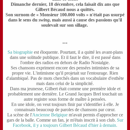
D
imanche dernier, 18 décembre, cela faisait dix ans que
Gilbert Bécaud nous a quittés.
S
on surnom de
« Monsieur
100.000
volts »
n'était pas usurpé
dans le sens du
swing
, mais aussi à cause des passions qu'il
soulevait sur son sillage.
...
Sa biographie
est éloquente. Pourtant, il a quitté les avant-plans
dans une solitude publique. Et il faut le dire, il est passé dans
l'ombre des radios en dehors de Radio Nostalgie.
S
es chansons expriment encore des pensées intimistes de sa
propre vie. L'intimisme qu'il projetait sur l'entourage. Rien
d'alambiqué. Pas de mots cherchés dans un vocabulaire d'esthète
mais dans celui de la simplicité.
D
ans ma jeunesse, Gilbert était comme une première idole et
probablement une dernière. Le Grand Jacques Brel touchait un
autre registre sous forme de maître à pensées.
E
n une idole, on veut toujours finir par s'identifier à elle. Je
connaissais beaucoup de paroles de chansons par cœur.
L
a scène de l'
Ancienne Belgique
m'avait permis d'approcher ce
gars de la balle. Comme un fan, je m'étais inscrit à son club.
Sur
Facebook, il y a toujours Gilbert Bécaud d'hier à demain.