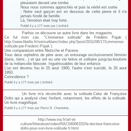
pleuraient devant une tombe.
Nous nous sommes approchés et puis la vérité est sortie.
- Notre seul garçon est en dessous de cette pierre et il n'a
jamais fondé de famille.
Là, l'émotion était trop forte.
Publié il y a 177 mois par L'enfoiré.
Parfois on découvre un autre livre dans les magasins.
Ce fut mon cas. "L'immense solitude" de Frédéric Pajak (
http://www.libella.fr/noirsurblanc/index.php?post/2011/08/17/Limmense-
solitude-par-Frederic-Pajak
)
Une comparaison entre Nietzche et Pavese.
Tous deux orphelins de père avec un entourage exclusivement féminin
(tiens, tiens...) et qui ont eu une vie brève et solitaire jusqu'au-boutiste
de la mélancolie blessée. Inguérissables de leur enfance.
L'un est devenu fou le 25 aout 1900, l'autre s'est suicidé, le 26 aout
1950.
Coïncidence ?
Publié il y a 177 mois par L'enfoiré.
Répondre à ce commentaire
Un livre m'a réconcilié avec la solitude.Celui de Françoise
Dolto qui a analysé chez l'enfant, notamment, les effets de la solitude.
Un livre magnifique.
Publié il y a 177 mois par Pierre R. Chantelois.
Répondre à ce commentaire
http://www.ina.fr/art-et-
culture/litterature/video/RAC04006332/le-docteur-francoise-
dolto-pour-son-livre-solitude.fr.html