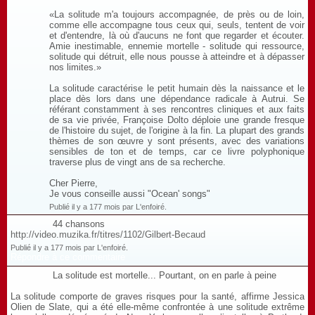
«La solitude m'a toujours accompagnée, de près ou de loin,
comme elle accompagne tous ceux qui, seuls, tentent de voir
et d'entendre, là où d'aucuns ne font que regarder et écouter.
Amie inestimable, ennemie mortelle - solitude qui ressource,
solitude qui détruit, elle nous pousse à atteindre et à dépasser
nos limites.»
La solitude caractérise le petit humain dès la naissance et le
place dès lors dans une dépendance radicale à Autrui. Se
référant constamment à ses rencontres cliniques et aux faits
de sa vie privée, Françoise Dolto déploie une grande fresque
de l'histoire du sujet, de l'origine à la fin. La plupart des grands
thèmes de son œuvre y sont présents, avec des variations
sensibles de ton et de temps, car ce livre polyphonique
traverse plus de vingt ans de sa recherche.
Cher Pierre,
Je vous conseille aussi "Ocean' songs"
Publié il y a 177 mois par L'enfoiré.
44 chansons
http://video.muzika.fr/titres/1102/Gilbert-Becaud
Publié il y a 177 mois par L'enfoiré.
Répondre à ce commentaire
La solitude est mortelle... Pourtant, on en parle à peine
La solitude comporte de graves risques pour la santé, affirme Jessica
Olien de Slate, qui a été elle-même confrontée à une solitude extrême