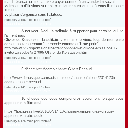
ma différence, on me la fasse payer comme à un clandestin social.
Moins on a d'illusions sur soi, plus l'autre aura du mal à vous illusionner
sur lui.
Le plaisir s'organise sans habitude.
Publié il y a 156 mois par L'enfoiré.
Répondre à ce commentaire
A nouveau Noël, la solitude à supporter pour certains qui ne
l'aiment pas.
Olivier de Kersauson, le solitaire volontaire, le vieux loup de mer, parle
de son nouveau roman "Le monde comme qu'il me parle"
http://www.tv5.org/cms/chaine-francophone/Revoir-nos-emissions/L-
invite/Episodes/p-27095-Olivier-de-Kersauson.htm
Publié il y a 153 mois par L'enfoiré.
Répondre à ce commentaire
5 décembre: Adamo chante Gibert Bécaud
http://www.rfimusique.com/actu-musique/chanson/album/20141205-
adamo-chante-becaud
Publié il y a 141 mois par L'enfoiré.
Répondre à ce commentaire
10 choses que vous comprendrez seulement lorsque vous
apprendrez à être seul
https://fr.express.live/2016/04/14/10-choses-comprendrez-lorsque-
apprendrez-a-etre-seul/
Publié il y a 125 mois par L'enfoiré.
Répondre à ce commentaire