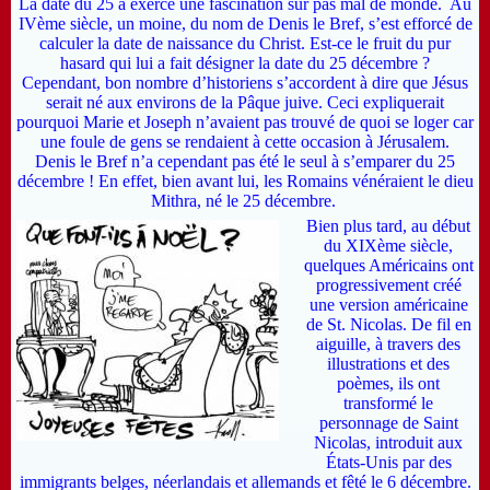
L
a date du 25 a exercé une fascination sur pas mal de monde. Au
IVème siècle, un moine, du nom de Denis le Bref, s’est efforcé de
calculer la date de naissance du Christ. Est-ce le fruit du pur
hasard qui lui a fait désigner la date du 25 décembre ?
C
ependant, bon nombre d’historiens s’accordent à dire que Jésus
serait né aux environs de la Pâque juive. Ceci expliquerait
pourquoi Marie et Joseph n’avaient pas trouvé de quoi se loger car
une foule de gens se rendaient à cette occasion à Jérusalem.
D
enis le Bref n’a cependant pas été le seul à s’emparer du 25
décembre ! En effet, bien avant lui, les Romains vénéraient le dieu
Mithra, né le 25 décembre.
Bien plus tard, au début
du XIXème siècle,
quelques Américains ont
progressivement créé
une version américaine
de St. Nicolas. De fil en
aiguille, à travers des
illustrations et des
poèmes, ils ont
transformé le
personnage de Saint
Nicolas, introduit aux
États-Unis
par des
immigrants belges, néerlandais et allemands et fêté le 6 décembre.