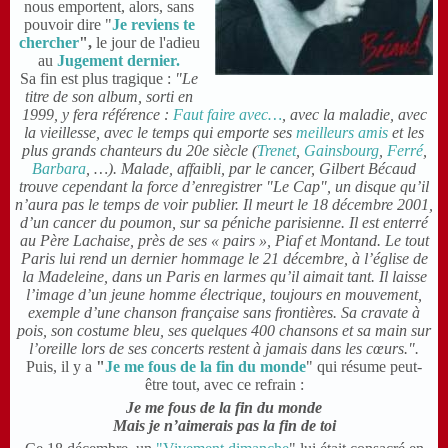
nous emportent, alors, sans
pouvoir dire "
Je reviens te
chercher
",
le jour de l'adieu
au
Jugement dernier.
S
a fin est plus tragique :
"Le
titre de son album, sorti en
1999, y fera référence :
Faut faire avec…
, avec la maladie, avec
la vieillesse, avec le temps qui emporte ses
meilleurs amis
et les
plus grands chanteurs du 20e siècle (
Trenet
,
Gainsbourg
,
Ferré
,
Barbara
, …). Malade, affaibli, par le cancer, Gilbert Bécaud
trouve cependant la force d’enregistrer "Le Cap", un disque qu’il
n’aura pas le temps de voir publier. Il meurt le 18 décembre 2001,
d’un cancer du poumon, sur sa péniche parisienne. Il est enterré
au Père Lachaise, près de ses « pairs », Piaf et Montand. Le tout
Paris lui rend un dernier hommage le 21 décembre, à l’église de
la Madeleine, dans un Paris en larmes qu’il aimait tant. Il laisse
l’image d’un jeune homme électrique, toujours en mouvement,
exemple d’une chanson française sans frontières. Sa cravate à
pois, son costume bleu, ses quelques 400 chansons et sa main sur
l’oreille lors de ses concerts restent à jamais dans les cœurs.
".
Puis, il y a
"
Je me fous de la fin du monde
" qui résume peut-
être tout, avec ce refrain :
Je me fous de la fin du monde
Mais je n’aimerais pas la fin de toi