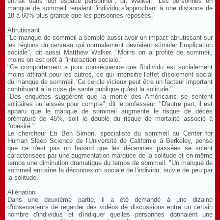
entrait dans leur espace personnel", dit Walker. "Les personnes en
manque de sommeil tenaient l'individu s'approchant à une distance de
18 à 60% plus grande que les personnes reposées."
Abrutissant
"Le manque de sommeil a semblé aussi avoir un impact abrutissant sur
les régions du cerveau qui normalement devraient stimuler l'implication
sociale", dit aussi Matthew Walker. "Moins on a profité de sommeil,
moins on est prêt à l'interaction sociale."
"Ce comportement a pour conséquence que l'individu est socialement
moins attirant pour les autres, ce qui intensifie l'effet d'isolement social
du manque de sommeil. Ce cercle vicieux peut être un facteur important
contribuant à la crise de santé publique qu'est la solitude."
"Des enquêtes suggèrent que la moitié des Américains se sentent
solitaires ou laissés pour compte", dit le professeur. "D'autre part, il est
apparu que le manque de sommeil augmente le risque de décès
prématuré de 45%, soit le double du risque de mortalité associé à
l'obésité."
Le chercheur Eti Ben Simon, spécialiste du sommeil au Center for
Human Sleep Science de l'Université de Californie à Berkeley, pense
que ce n'est pas un hasard que les décennies passées se soient
caractérisées par une augmentation marquée de la solitude et en même
temps une diminution dramatique du temps de sommeil. "Un manque de
sommeil entraîne la déconnexion sociale de l'individu, suivie de peu par
la solitude."
Aliénation
Dans une deuxième partie, il a été demandé à une dizaine
d'observateurs de regarder des vidéos de discussions entre un certain
nombre d'individus et d'indiquer quelles personnes donnaient une