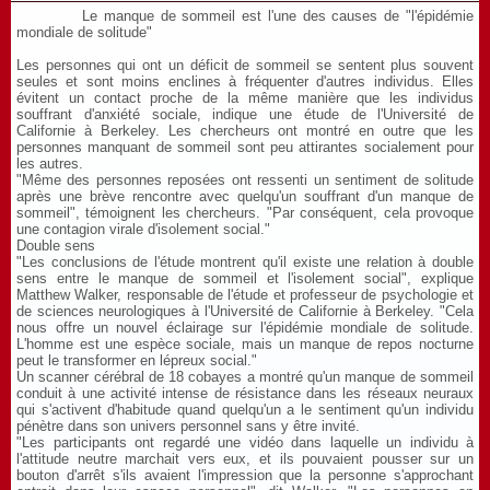
Le manque de sommeil est l'une des causes de "l'épidémie
mondiale de solitude"
Les personnes qui ont un déficit de sommeil se sentent plus souvent
seules et sont moins enclines à fréquenter d'autres individus. Elles
évitent un contact proche de la même manière que les individus
souffrant d'anxiété sociale, indique une étude de l'Université de
Californie à Berkeley. Les chercheurs ont montré en outre que les
personnes manquant de sommeil sont peu attirantes socialement pour
les autres.
"Même des personnes reposées ont ressenti un sentiment de solitude
après une brève rencontre avec quelqu'un souffrant d'un manque de
sommeil", témoignent les chercheurs. "Par conséquent, cela provoque
une contagion virale d'isolement social."
Double sens
"Les conclusions de l'étude montrent qu'il existe une relation à double
sens entre le manque de sommeil et l'isolement social", explique
Matthew Walker, responsable de l'étude et professeur de psychologie et
de sciences neurologiques à l'Université de Californie à Berkeley. "Cela
nous offre un nouvel éclairage sur l'épidémie mondiale de solitude.
L'homme est une espèce sociale, mais un manque de repos nocturne
peut le transformer en lépreux social."
Un scanner cérébral de 18 cobayes a montré qu'un manque de sommeil
conduit à une activité intense de résistance dans les réseaux neuraux
qui s'activent d'habitude quand quelqu'un a le sentiment qu'un individu
pénètre dans son univers personnel sans y être invité.
"Les participants ont regardé une vidéo dans laquelle un individu à
l'attitude neutre marchait vers eux, et ils pouvaient pousser sur un
bouton d'arrêt s'ils avaient l'impression que la personne s'approchant