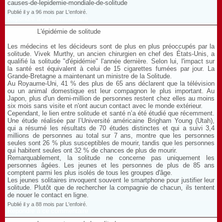
causes-de-lepidemie-mondiale-de-solitude
Publié il y a 96 mois par L'enfoiré.
Répondre à ce commentaire
L'épidémie de solitude
Les médecins et les décideurs sont de plus en plus préoccupés par la
solitude. Vivek Murthy, un ancien chirurgien en chef des États-Unis, a
qualifié la solitude "d'épidémie" l'année dernière. Selon lui, l'impact sur
la santé est équivalent à celui de 15 cigarettes fumées par jour. La
Grande-Bretagne a maintenant un ministre de la Solitude.
Au Royaume-Uni, 41 % des plus de 65 ans déclarent que la télévision
ou un animal domestique est leur compagnon le plus important. Au
Japon, plus d'un demi-million de personnes restent chez elles au moins
six mois sans visite et n'ont aucun contact avec le monde extérieur.
Cependant, le lien entre solitude et santé n’a été étudié que récemment.
Une étude réalisée par l’Université américaine Brigham Young (Utah),
qui a résumé les résultats de 70 études distinctes et qui a suivi 3,4
millions de personnes au total sur 7 ans, montre que les personnes
seules sont 26 % plus susceptibles de mourir, tandis que les personnes
qui habitent seules ont 32 % de chances de plus de mourir.
Remarquablement, la solitude ne concerne pas uniquement les
personnes âgées. Les jeunes et les personnes de plus de 85 ans
comptent parmi les plus isolés de tous les groupes d'âge.
Les jeunes solitaires invoquent souvent le smartphone pour justifier leur
solitude. Plutôt que de rechercher la compagnie de chacun, ils tentent
de nouer le contact en ligne.
Publié il y a 88 mois par L'enfoiré.
Répondre à ce commentaire