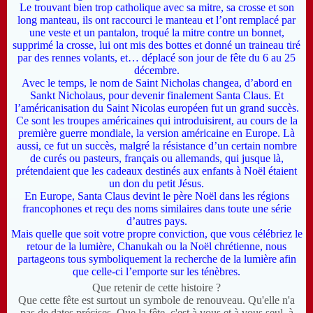
L
e trouvant bien trop catholique avec sa mitre, sa crosse et son
long manteau, ils ont raccourci le manteau et l’ont remplacé par
une veste et un pantalon, troqué la mitre contre un bonnet,
supprimé la crosse, lui ont mis des bottes et donné un traineau tiré
par des rennes volants, et… déplacé son jour de fête du 6 au 25
décembre.
A
vec le temps, le nom de Saint Nicholas changea, d’abord en
Sankt Nicholaus, pour devenir finalement Santa Claus. Et
l’américanisation du Saint Nicolas européen fut un grand succès.
C
e sont les troupes américaines qui introduisirent, au cours de la
première guerre mondiale, la version américaine en Europe. Là
aussi, ce fut un succès, malgré la résistance d’un certain nombre
de curés ou pasteurs, français ou allemands, qui jusque là,
prétendaient que les cadeaux destinés aux enfants à Noël étaient
un don du petit Jésus.
E
n Europe, Santa Claus devint le père Noël dans les régions
francophones et reçu des noms similaires dans toute une série
d’autres pays.
M
ais quelle que soit votre propre conviction, que vous célébriez le
retour de la lumière, Chanukah ou la Noël chrétienne, nous
partageons tous symboliquement la recherche de la lumière afin
que celle-ci l’emporte sur les ténèbres.
Que retenir de cette histoire ?
Q
ue cette fête est surtout un symbole de renouveau. Qu'elle n'a
pas de dates précises. Que la fête, c'est à vous et à vous seul, à