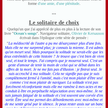
forme
d'une amie, d'une plénitude
.
...
Le solitaire de choix
Quelqu'un que j'ai apprécié de plus en plus à la lecture de son
livre "
Ocean's songs
". Navigateur solitaire,
Olivier de Kersauson
écrivait dans l'épilogue cette série de pensée :
"
La médiocrité de l'autre a pu me désarçonner plus d'une fois.
Mais elle ne me surprend plus; je connais la mienne. Il est admis
qu'on meurt seul. Mais pourquoi la solitude ne serait-elle que les
deux extrémités de cette histoire ? Je trouve que c'est bien de vivre
seul, et tout le temps. J'ai compris que je mourrai seul. C'est un
geste d'amour de tenir la main de celui qui se débat dans les
affres de la mort. Je ne me fais pas d'illusion : je finirai seul. Je
suis accroché à ma solitude. Cela ne signifie pas que je suis
complètement fermé à l'amitié, mais c'est mon plaisir d'être seul
comme c'est mon plaisir de naviguer. La solitude n'est pas
forcément réconfortante mais elle me ramène à mes actes et me
conduit à être en perpétuelle négociation avec moi-même. Je ne
suis jamais fatigué de la solitude et c'est souvent une corvée d'en
sortir.
Être
seul me permet des débordements avec moi-même et
de me sentir grisé par le silence. Je peux rester assis sur un banc