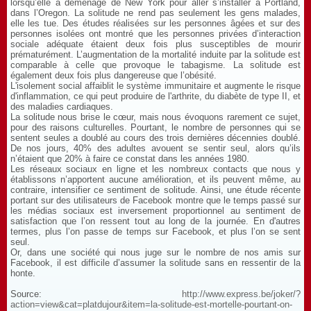
lorsqu’elle a déménagé de New York pour aller s’installer à Portland,
dans l’Oregon. La solitude ne rend pas seulement les gens malades,
elle les tue. Des études réalisées sur les personnes âgées et sur des
personnes isolées ont montré que les personnes privées d’interaction
sociale adéquate étaient deux fois plus susceptibles de mourir
prématurément. L’augmentation de la mortalité induite par la solitude est
comparable à celle que provoque le tabagisme. La solitude est
également deux fois plus dangereuse que l’obésité.
L'isolement social affaiblit le système immunitaire et augmente le risque
d'inflammation, ce qui peut produire de l'arthrite, du diabète de type II, et
des maladies cardiaques.
La solitude nous brise le cœur, mais nous évoquons rarement ce sujet,
pour des raisons culturelles. Pourtant, le nombre de personnes qui se
sentent seules a doublé au cours des trois dernières décennies doublé.
De nos jours, 40% des adultes avouent se sentir seul, alors qu’ils
n’étaient que 20% à faire ce constat dans les années 1980.
Les réseaux sociaux en ligne et les nombreux contacts que nous y
établissons n’apportent aucune amélioration, et ils peuvent même, au
contraire, intensifier ce sentiment de solitude. Ainsi, une étude récente
portant sur des utilisateurs de Facebook montre que le temps passé sur
les médias sociaux est inversement proportionnel au sentiment de
satisfaction que l’on ressent tout au long de la journée. En d'autres
termes, plus l’on passe de temps sur Facebook, et plus l’on se sent
seul.
Or, dans une société qui nous juge sur le nombre de nos amis sur
Facebook, il est difficile d’assumer la solitude sans en ressentir de la
honte.
Source:
http://www.express.be/joker/?
action=view&cat=platdujour&item=la-solitude-est-mortelle-pourtant-on-