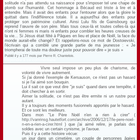
solitude n'a pas attendu sa naissance pour s'imposer tel une chape de
plomb sur l'humanité. Cet hommage à Bécaud est triste à lire et à
entendre. Mais il avait des enfants pour l'entourer alors que la gloire le
quittait dans l'indifférence totale. Il a aujourd'hui des enfants pour
protéger son patrimoine culturel. Ainsi Lulu fils de Gainsbourg qui
reprend l’œuvre de son père. Mais tous ceux-là et toutes celles-là qui
n'ont ni femmes ni maris ni enfants pour combler les heures creuses de
la vie... Si Jésus était fêté à Pâques en lieu et place de Noêl, la face du
monde aurait-elle changé? Et rappelons-nous ce mot de Dostoievski,
l'écrivain qui a comblé une grande partie de ma jeunesse : « Je
triompherai de toute ma douleur juste pour pouvoir dire « je suis »
Publié il y a 177 mois par Pierre R. Chantelois.
Répondre à ce commentaire
Vivre seul impose un peu plus de charisme, de
volonté de vivre autrement.
Si j'ai donné l'exemple de Kersauson, ce n'est pas un hasard
si je l'ai aimé son bouquin.
Lui il sait ce que veut dire "je suis" quand dans une tempête, il
doit chercher à en sortir.
Aimer la solitude, ce n'est pas être ermite ni un rustre pour
autant.
Il y a toujours des moments fusionnels apportés par le hasard.
Et ce sont les meilleurs.
Dans mon "Le Père Noël n'en a rien à cirer" (
http://vanrinsg.hautetfort.com/archive/2006/12/17/le-pere-noel-
n-en-a-rien-a-cirer.html
) que j'ai aimé relire, je parlais des
soldes avec un certain cynisme, je l'avoue.
Puis il y a cette histoire vécue:
un jour dans un cimetière, un couple de personnes âgées