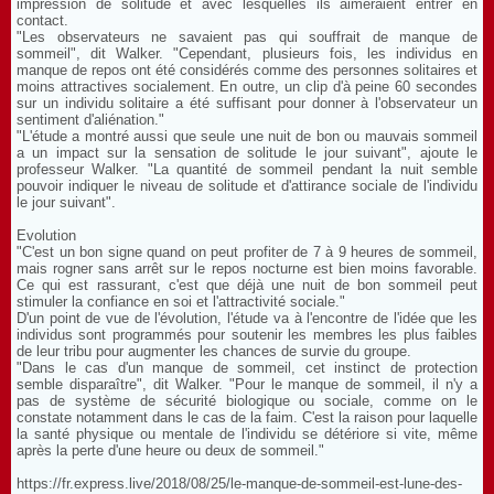
impression de solitude et avec lesquelles ils aimeraient entrer en
contact.
"Les observateurs ne savaient pas qui souffrait de manque de
sommeil", dit Walker. "Cependant, plusieurs fois, les individus en
manque de repos ont été considérés comme des personnes solitaires et
moins attractives socialement. En outre, un clip d'à peine 60 secondes
sur un individu solitaire a été suffisant pour donner à l'observateur un
sentiment d'aliénation."
"L'étude a montré aussi que seule une nuit de bon ou mauvais sommeil
a un impact sur la sensation de solitude le jour suivant", ajoute le
professeur Walker. "La quantité de sommeil pendant la nuit semble
pouvoir indiquer le niveau de solitude et d'attirance sociale de l'individu
le jour suivant".
Evolution
"C'est un bon signe quand on peut profiter de 7 à 9 heures de sommeil,
mais rogner sans arrêt sur le repos nocturne est bien moins favorable.
Ce qui est rassurant, c'est que déjà une nuit de bon sommeil peut
stimuler la confiance en soi et l'attractivité sociale."
D'un point de vue de l'évolution, l'étude va à l'encontre de l'idée que les
individus sont programmés pour soutenir les membres les plus faibles
de leur tribu pour augmenter les chances de survie du groupe.
"Dans le cas d'un manque de sommeil, cet instinct de protection
semble disparaître", dit Walker. "Pour le manque de sommeil, il n'y a
pas de système de sécurité biologique ou sociale, comme on le
constate notamment dans le cas de la faim. C'est la raison pour laquelle
la santé physique ou mentale de l'individu se détériore si vite, même
après la perte d'une heure ou deux de sommeil."
https://fr.express.live/2018/08/25/le-manque-de-sommeil-est-lune-des-