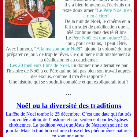
I
l y a bien longtemps, j'écrivais un
texte doux-amer "
Le Père Noël n'en
a rien à cirer
".
D
e la nuit de Noël, le cinéma en a
fait un sujet de prédilection que la
télé continue dans des téléfilms.
L
e
Père Noël est une ordure?
Et,
oui, pour certains, il peut l'être.
A
vec humour, "
A la maison pour Noël"
, ajoute la volonté de trop
préparer ce jour, de trop le rêver. Ce qui mène indubitablement à
la désillusion et au cauchemar.
Les 20 meilleurs films de Noël,
l
ui donner une alternative par
l'histoire de Noël à ce Père qui ne fait pas bien son travail auprès
des exclus, comme il m'a été rapporté ?
U
ne histoire qui se voudrait complète et qui expliquerait tout ?
...
Noël ou la diversité des traditions
La fête de Noël tombe le 25 décembre. C’est une date qui fut très
convoitée autour de l’histoire et non seulement par les
Églises
chrétiennes. La tradition veut que Jésus de Nazareth soit né ce
jour-là. Mais la tradition est une chose et les phénomènes naturels
en sont une autre.