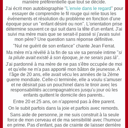
manière préférentielle que tout se décide.
J'ai écrit
mon autobiographie "
L'envie dans le regard
" pour
essayer de comprendre le fil rouge qui relie tous les
événements et résolution du problème en fonction d'une
époque pour un "enfant désiré ou non". L'orientation prise
détermine souvent ce qui suit dans la tête d'un enfant. J'ai
suivi ma mère mais que se serait-il passé si j'avais suivi
mon père? Une question sans réponse définitive.
"Nul ne guérit de son enfance" chante Jean Ferrat.
Ma mère m'a révélé à la fin de sa vie sa pensée intime "
si
la pilule avait existé à son époque, je ne serais pas là
".
J'ai pardonné à ma mère de ne pas s'être occupée de moi
et qu'elle ne m'a pas apporté mon bâton de jeunesse. A
l'âge de 20 ans, elle avait vécu les années de la 2ème
guerre mondiale. Celle-ci terminée, elle a voulu s'amuser
et ne désirait pas un pouchinel dans le tiroir avec les
responsabilités accompagnatrices jusqu'u jour où les
enfants quittent le domicile des parents..
Entre 20 et 25 ans, on n'apprend pas à être parent.
On le subit parfois dans la joie et parfois avec remords.
Sans aide de personne, je me suis construit à la seule
force de mon cerveau et de ma sensibilité avec l'humour
en prime. Pas d'enfant, pas de crainte de laisser derrière