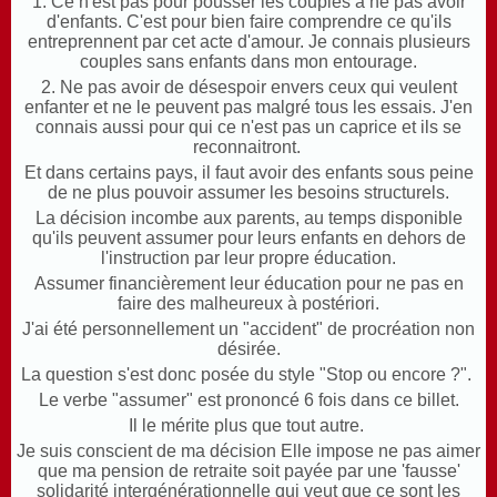
1. Ce n'est pas pour pousser les couples à ne pas avoir
d'enfants. C'est pour bien faire comprendre ce qu'ils
entreprennent par cet acte d'amour. Je connais plusieurs
couples sans enfants dans mon entourage.
2. Ne pas avoir de désespoir envers ceux qui veulent
enfanter et ne le peuvent pas malgré tous les essais. J'en
connais aussi pour qui ce n'est pas un caprice et ils se
reconnaitront.
Et dans certains pays, il faut avoir des enfants sous peine
de ne plus pouvoir assumer les besoins structurels.
La décision incombe aux parents, au temps disponible
qu'ils peuvent assumer pour leurs enfants en dehors de
l'instruction par leur propre éducation.
Assumer financièrement leur éducation pour ne pas en
faire des malheureux à postériori.
J'ai été personnellement un "accident" de procréation non
désirée.
La question s'est donc posée du style "Stop ou encore ?".
Le verbe "assumer" est prononcé 6 fois dans ce billet.
Il le mérite plus que tout autre.
Je suis conscient de ma décision Elle impose ne pas aimer
que ma pension de retraite soit payée par une 'fausse'
solidarité intergénérationnelle qui veut que ce sont les