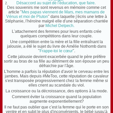
Désaccord au sujet de l'éducation, que faire.
Des souvenirs me sont revenus en mémoire comme cet
article "
Mes papas viennent de Mars, mes mamans de
Vénus et moi de Pluton
" dans laquelle j'écris une lettre à
Stéphanie, l'héroïne malgré elle d'une séparation chantée
par
Michel Delpech.
L'attachement des femmes pour leurs enfants crée
quelques compétitions dans leur couple.
Une compétition entre la mère et la fille entraînant la
jalousie, a été le sujet du livre de Amélie Nothomb dans
"
Frappe-toi le cœur
".
Cette jalousie devient exacerbée quand le père préfère
sortir au bras de sa fille au détriment de son épouse un peu
défraichie par l'âge.
L'homme a parfois la réputation d'avoir le cerveau entre les
jambes. Mais depuis #MeToo, cette réputation de cavaleur
s'est transposée progressivement chez la femme même si
elles crient au scandale du viol.
La croissance ou la décroissance, des options à la mode.
Comment éviter la croissance quand la population
augmente exponentiellement?
Il ne faut pas oublier que c'est la femme qui le porte en son
ventre et en subit le plus d'inconvénients, le bébé jusqu'à