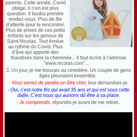
parents. Cette année, Covid
oblige, il n'en est plus
question. Il faudra prendre
rendez-vous. Plus de file
d'attente pour le rencontrer.
Plus de prises de ces petits
enfants sur les genoux de
Saint Nicolas. Tout évolue
au rythme du Covid. Plus
d'âne qui apporte des
friandises dans la cheminée... Il faut écrire à l'adresse
"www.nicolas.com"...
3. Un jour, je me trouvais au cimetière. Un couple de gens
âgés pleuraient ensemble.
-
Vous venez de perdre un être cher
,
leur demandais-je.
-
Oui, c'est notre fils qui avait 35 ans et qui est sous cette
dalle. C'est nous qui aurions dû être à sa place
.
-
Je comprends,
répondis-je avant de me retirer.
.