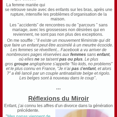
La femme mariée qui
se retrouve seule avec des enfants sur les bras, après une
rupture, intensifie les problèmes d'organisation de la
maison.
Les "accidents" de rencontres ou de "parcours " sans
mariage, avec les grossesses non désirées qui en
reviennent, ne sont pas non plus des exceptions.
On me souffle : "
Il existe un mouvement féministe qui dit
que faire un enfant peut être assimilé à un meurtre écocide.
Les femmes se réveillent... Facebook a vu arriver de
nombreuses pages réservées aux
femmes
sans
enfant
,
où elles
ne
se taisent
pas ou plus
. Le plus
gros
groupe
anglophone s'appelle “No kids, no problems”
et le plus connu en France, “Je n'ai
pas
d'
enfant
, et alors
?” a été lancé par un couple antinataliste belge et rigolo.
Les belges sont à nouveau dans le coup"
.
...
Réflexions du Miroir
Enfant, j'ai connu les affres d'un divorce dans la génération
précédente.
"
Mes papas viennent de