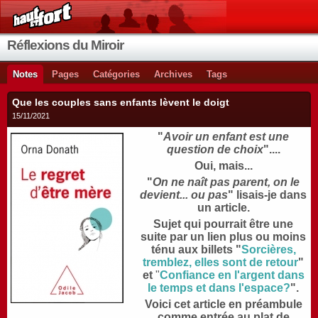
Réflexions du Miroir
Notes
Pages
Catégories
Archives
Tags
Que les couples sans enfants lèvent le doigt
15/11/2021
"
Avoir un enfant est une
question de choix
"....
Oui, mais...
"
On ne naît pas parent, on le
devient... ou pas
" lisais-je dans
un article.
Sujet qui pourrait être une
suite par un lien plus ou moins
ténu aux billets "
Sorcières,
tremblez, elles sont de retour
"
et
"
Confiance en l'argent dans
le temps et dans l'espace?
"
.
Voici cet article en préambule
comme entrée au plat de