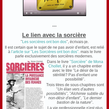
...
Le lien avec la sorcière
"
Les sorcières ont bon dos
", écrivais-je.
Il est certain que le sujet de ne pas avoir d'enfant, est relié
à
l'article sur "Les Sorcières ont bon dos".
mais le livre
parle exclusivement des sorcières modernes.
Dans le livre
"Sorcière" de Mona
Chollet,
il y a un chapitre entier
avec le titre "Le désir de la
stérilité? Pas d'enfant une
possibilité".
Trois titres de sous-chapitres sont
"
Un élan vers d'autres
possibilités", "Alchimie subtile du
non-désir d'enfant", "Le dernier
bastion de la nature
".
La vie professionnelle n'est plus