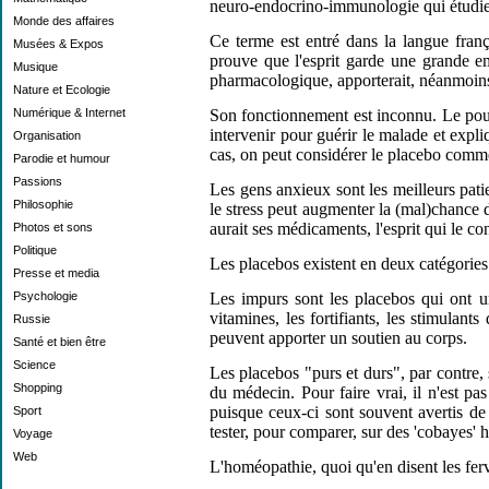
neuro-endocrino-immunologie qui étudie 
Monde des affaires
Ce terme est entré dans la langue fran
Musées & Expos
prouve que l'esprit garde une grande em
Musique
pharmacologique, apporterait, néanmoin
Nature et Ecologie
Numérique & Internet
Son fonctionnement est inconnu. Le pou
intervenir pour guérir le malade et exp
Organisation
cas, on peut considérer le placebo comme
Parodie et humour
Passions
Les gens anxieux sont les meilleurs pati
Philosophie
le stress peut augmenter la (mal)chance d'
aurait ses médicaments, l'esprit qui le con
Photos et sons
Politique
Les placebos existent en deux catégories:
Presse et media
Psychologie
Les impurs sont les placebos qui ont un
vitamines, les fortifiants, les stimulant
Russie
peuvent apporter un soutien au corps.
Santé et bien être
Science
Les placebos "purs et durs", par contre, 
Shopping
du médecin. Pour faire vrai, il n'est pa
puisque ceux-ci sont souvent avertis de ce
Sport
tester, pour comparer, sur des 'cobayes' 
Voyage
Web
L'homéopathie, quoi qu'en disent les fe