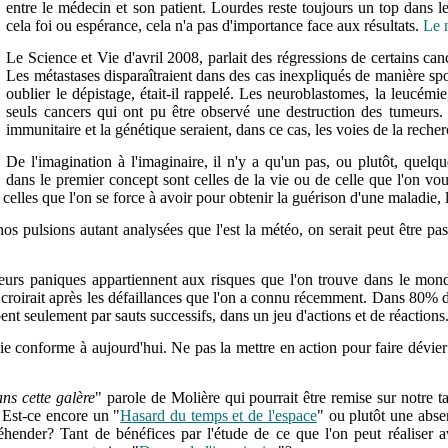
entre le médecin et son patient. Lourdes reste toujours un top dans l
cela foi ou espérance, cela n'a pas d'importance face aux résultats.
Le m
Le Science et Vie d'avril 2008, parlait des régressions de certains c
Les métastases disparaîtraient dans des cas inexpliqués de manière spon
oublier le dépistage, était-il rappelé. Les neuroblastomes, la leucémi
seuls cancers qui ont pu être observé une destruction des tumeurs. 
immunitaire et la génétique seraient, dans ce cas, les voies de la reche
De l'imagination à l'imaginaire, il n'y a qu'un pas, ou plutôt, quel
dans le premier concept sont celles de la vie ou de celle que l'on vo
elles que l'on se force à avoir pour obtenir la guérison d'une maladie, 
nos pulsions autant analysées que l'est la météo, on serait peut être 
eurs paniques appartiennent aux risques que l'on trouve dans le mond
on croirait après les défaillances que l'on a connu récemment. Dans 80% d
ipent seulement par sauts successifs, dans un jeu d'actions et de réactions
 conforme à aujourd'hui. Ne pas la mettre en action pour faire dévier le
ans cette galère
" parole de Molière qui pourrait être remise sur notre t
. Est-ce encore un "
Hasard du temps et de l'espace
" ou plutôt une abs
hender? Tant de bénéfices par l'étude de ce que l'on peut réaliser a