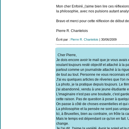
Mon cher Enfoiré, j'aime bien lire ces réflexi
la philosophie, avec nos pulsions autant anal
Bravo et merci pour cette réflexion de début d
Pierre R. Chantelois
Écrit par :
Pierre R. Chantelois
| 30/06/2009
Cher Pierre,
Je dois encore avoir le mail que je vous avais
voulant toujours resté objectif et attaché à la 
partout comme un journaliste attaché à la rigueu
de tout au tout. Personne ne vous reconnais et
J'ai eu quelques articles de rêveries que l'on 
La photo, je la pratique depuis toujours. Le f
j'ai abandonné, vendu à une jeune étudiante e
L'imaginaire n'est pas une boutade, c'est garder
cette raison. Pas de question à poser à quelqu'u
On passe à côté de choses essentielles et qui ne
La philosophie et la pensée ne sont pas uniqu
Ici, à Bruxelles, bien au contraire, on frôle la 
Mais le temps est dépendant ce qu'on en fait. U
change.
Je l'ai dit. J'aime la variété. Avoir le soleil e