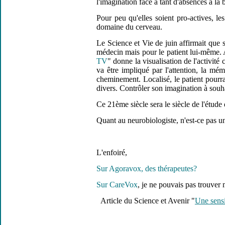
l'imagination face à tant d'absences à la 
Pour peu qu'elles soient pro-actives, l
domaine du cerveau.
Le Science et Vie de juin affirmait que 
médecin mais pour le patient lui-même. A
TV
" donne la visualisation de l'activit
va être impliqué par l'attention, la mé
cheminement. Localisé, le patient pourra
divers. Contrôler son imagination à souha
Ce 21ème siècle sera le siècle de l'étude
Quant au neurobiologiste, n'est-ce pas u
L'enfoiré,
Sur Agoravox, des thérapeutes?
Sur CareVox
, je ne pouvais pas trouver 
Article du Science et Avenir "
Une sensi