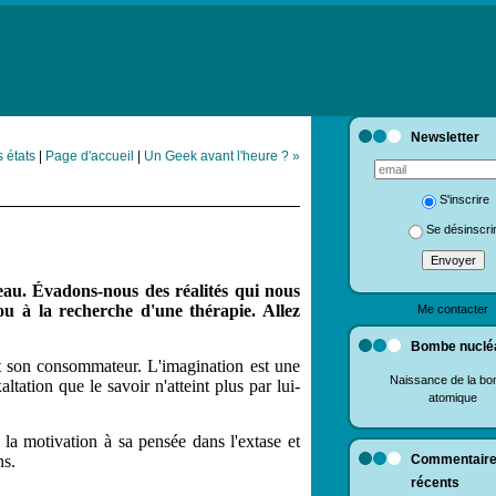
Newsletter
s états
|
Page d'accueil
|
Un Geek avant l'heure ? »
S'inscrire
Se désinscri
eau. Évadons-nous des réalités qui nous
u à la recherche d'une thérapie. Allez
Me contacter
Bombe nuclé
it son consommateur. L'imagination est une
Naissance de la b
altation que le savoir n'atteint plus par lui-
atomique
t la motivation à sa pensée dans l'extase et
ns.
Commentair
récents