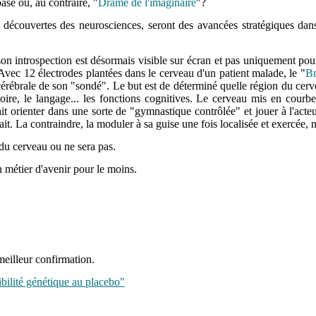
base ou, au contraire, "
Drame de l'imaginaire
"?
es découvertes des neurosciences, seront des avancées stratégiques dan
son introspection est désormais visible sur écran et pas uniquement pou
vec 12 électrodes plantées dans le cerveau d'un patient malade, le "
Br
é cérébrale de son "sondé". Le but est de déterminé quelle région du cer
moire, le langage... les fonctions cognitives. Le cerveau mis en cou
it orienter dans une sorte de "gymnastique contrôlée" et jouer à l'acteu
it. La contraindre, la moduler à sa guise une fois localisée et exercée, 
 du cerveau ou ne sera pas.
n métier d'avenir pour le moins.
meilleur confirmation.
bilité génétique au placebo"