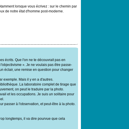
Notamment lorsque vous écrivez : sur le chemin par
ureux de notre état d'homme post-moderne.
s écrits. Que l'on ne te découvrait pas en
s l'objectivisme ». Je ne voulais pas être passe-
lu un éclair, une remise en question pour changer
r exemple. Mais il y en a d'autres.
ibliothèque. La laboratoire complet de tirage que
vement, on peut le traduire par la photo.
vail et les occupations. Je suis un solitaire pour
el.
ur passer à l'observation, et peut-être à la photo.
trop longtemps, il va dire pourvue que cela