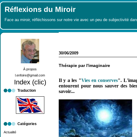
Réflexions du Miroir
Face au miroir, réfléchissons sur notre vie avec un peu de subjectivité dan
30/06/2009
Thérapie par l'imaginaire
À propos
l.enfoire@gmail.com
Il y a les "
Vies en conserves
".
L'imag
Index (clic)
entourent pour nous sauver des bien
Traduction
savoir...
Catégories
Actualité