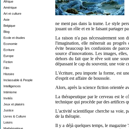
Afrique
Amérique
Art et culture
Asie
ne ment pas dans la trame. Le style perso
Belgique
jouant un rôle et en le faisant partager pa
Blog
La raison n'a pas nécessairement son dr
Ecole et études
l'imagination, elle mènerait au progrès 
Economie
évite beaucoup les confusions de parco
Ecriture
source d'innovations. Les images, elles
Europe
dehors du fait que le rêve soit une sourc
Fiction
dépassant le cap du souvenir, une voie cu
Film
L'écriture, peu importe la forme, est un
Histoire
d'esprit est affaire de boussole.
Inclassable & People
Intelligences
Alors, après la science fiction orientée a
Intimisme
La thérapeutique par le cerveau est le cô
Invités
technique qui procède par des artifices q
Jeux et plaisirs
Justice
L'activité scientifique cherche sa voie,
de la thérapie.
Livres & Culture
Loisirs
Il y a déjà quelques temps, le magazine '
Mathématique