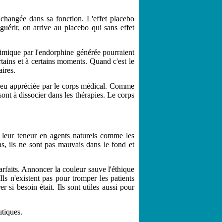
changée dans sa fonction. L'effet placebo
guérir, on arrive au placebo qui sans effet
himique par l'endorphine générée pourraient
tains et à certains moments. Quand c'est le
ires.
t, peu appréciée par le corps médical. Comme
sont à dissocier dans les thérapies. Le corps
r leur teneur en agents naturels comme les
ins, ils ne sont pas mauvais dans le fond et
parfaits. Annoncer la couleur sauve l'éthique
ls n'existent pas pour tromper les patients
r si besoin était. Ils sont utiles aussi pour
utiques.