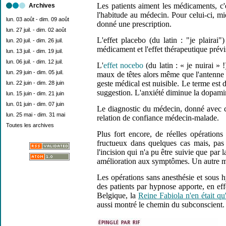
Les patients aiment les médicaments, c'
Archives
l'habitude au médecin. Pour celui-ci, mi
lun. 03 août - dim. 09 août
donné une prescription.
lun. 27 juil. - dim. 02 août
L'effet placebo (du latin : "je plairai"
lun. 20 juil. - dim. 26 juil.
médicament et l'effet thérapeutique prévi
lun. 13 juil. - dim. 19 juil.
lun. 06 juil. - dim. 12 juil.
L'
effet nocebo
(du latin : « je nuirai » 
lun. 29 juin - dim. 05 juil.
maux de têtes alors même que l'antenne 
geste médical est nuisible. Le terme est 
lun. 22 juin - dim. 28 juin
suggestion. L'anxiété diminue la dopamin
lun. 15 juin - dim. 21 juin
lun. 01 juin - dim. 07 juin
Le diagnostic du médecin, donné avec con
lun. 25 mai - dim. 31 mai
relation de confiance médecin-malade.
Toutes les archives
Plus fort encore, de réelles opération
fructueux dans quelques cas mais, pas
l'incision qui n'a pu être suivie que par 
amélioration aux symptômes. Un autre m
Les opérations sans anesthésie et sous
des patients par hypnose apporte, en ef
Belgique, la
Reine Fabiola n'en était qu
aussi montré le chemin du subconscient.