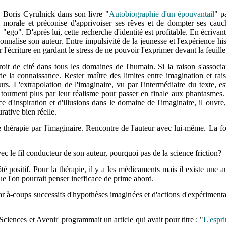
Boris Cyrulnick
dans son livre "
Autobiographie d'un épouvantail
" p
morale et préconise d'apprivoiser ses rêves et de dompter ses cauc
"ego". D'après lui, cette recherche d'identité est profitable. En écrivan
nnalise son auteur. Entre impulsivité de la jeunesse et l'expérience his
r l'écriture en gardant le stress de ne pouvoir l'exprimer devant la feuill
oit de cité dans tous les domaines de l'humain. Si la raison s'associa
de la connaissance. Rester maître des limites entre imagination et rai
urs.
L'extrapolation de l'imaginaire, vu par l'intermédiaire du texte, es
, tournent plus par leur réalisme pour passer en finale aux phantasmes
e d'inspiration et d'illusions dans le domaine de l'imaginaire, il ouvre
rative bien réelle.
e thérapie par l'imaginaire. Rencontre de l'auteur avec lui-même. La f
vec le fil conducteur de son auteur, pourquoi pas de la science friction?
té positif. Pour la thérapie, il y a les médicaments mais
il existe une a
ue l'on pourrait penser inefficace de prime abord.
 par à-coups successifs d'hypothèses imaginées et d'actions d'expérimen
Sciences et Avenir' programmait un article qui avait pour titre : "
L'espri