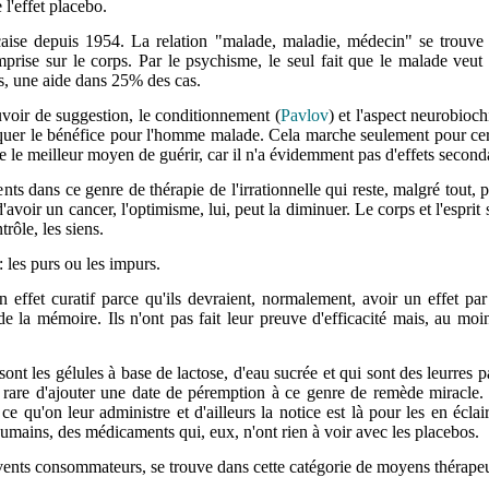
l'effet placebo.
çaise depuis 1954. La relation "malade, maladie, médecin" se trouve 
prise sur le corps. Par le psychisme, le seul fait que le malade veut 
s, une aide dans 25% des cas.
voir de suggestion, le conditionnement (
Pavlov
) et l'aspect neurobioc
liquer le bénéfice pour l'homme malade. Cela marche seulement pour cer
 le meilleur moyen de guérir, car il n'a évidemment pas d'effets seconda
ents dans ce genre de thérapie de l'irrationnelle qui reste, malgré tou
avoir un cancer, l'optimisme, lui, peut la diminuer. Le corps et l'esprit 
trôle, les siens.
 les purs ou les impurs.
 effet curatif parce qu'ils devraient, normalement, avoir un effet pa
s de la mémoire. Ils n'ont pas fait leur preuve d'efficacité mais, au mo
sont les gélules à base de lactose, d'eau sucrée et qui sont des leurres 
s rare d'ajouter une date de péremption à ce genre de remède miracle. I
 qu'on leur administre et d'ailleurs la notice est là pour les en éclaire
humains, des médicaments qui, eux, n'ont rien à voir avec les placebos.
rvents consommateurs, se trouve dans cette catégorie de moyens thérape