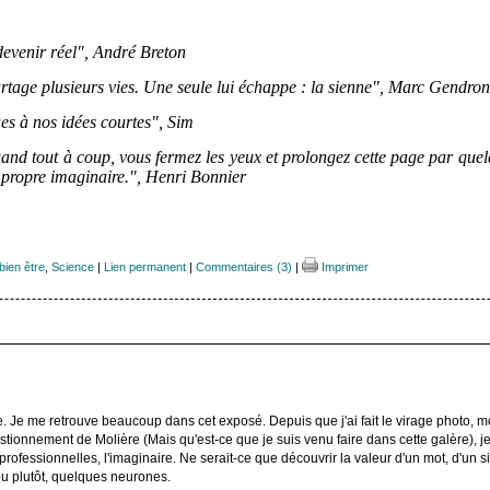
 devenir réel", André Breton
artage plusieurs vies. Une seule lui échappe : la sienne", Marc Gendron
es à nos idées courtes", Sim
and tout à coup, vous fermez les yeux et prolongez cette page par que
e propre imaginaire.", Henri Bonnier
bien être
,
Science
|
Lien permanent
|
Commentaires (3)
|
Imprimer
ire. Je me retrouve beaucoup dans cet exposé. Depuis que j'ai fait le virage photo
stionnement de Molière (Mais qu'est-ce que je suis venu faire dans cette galère), je
rofessionnelles, l'imaginaire. Ne serait-ce que découvrir la valeur d'un mot, d'un site,
, ou plutôt, quelques neurones.