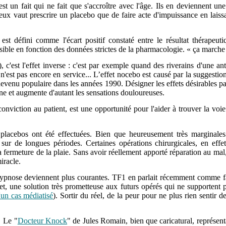
est un fait qui ne fait que s'accroître avec l'âge. Ils en deviennent 
eux vaut prescrire un placebo que de faire acte d'impuissance en laissa
) est défini comme l'écart positif constaté entre le résultat thérapeut
sible en fonction des données strictes de la pharmacologie. « ça marche 
!), c'est l'effet inverse : c'est par exemple quand des riverains d'une a
n'est pas encore en service... L’effet nocebo est causé par la suggest
devenu populaire dans les années 1990. Désigner les effets désirables par
e et augmente d'autant les sensations douloureuses.
viction au patient, est une opportunité pour l'aider à trouver la voie
s placebos ont été effectuées. Bien que heureusement très marginales
 sur de longues périodes.
Certaines opérations chirurgicales, en effe
la fermeture de la plaie. Sans avoir réellement apporté réparation au mal
iracle.
 hypnose deviennent plus courantes. TF1 en parlait récemment comme f
fet, une solution très prometteuse aux futurs opérés qui ne supportent
'un cas médiatisé
)
. Sortir du réel, de la peur pour ne plus rien sentir 
Le "
Docteur Knock
" de Jules Romain, bien que caricatural, représenta