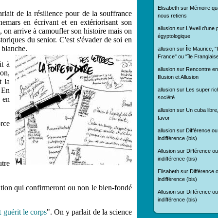
Elisabeth
sur
Mémoire qu
arlait de la résilience pour de la souffrance
nous retiens
hemars en écrivant et en extériorisant son
allusion
sur
L'éveil d'une
t, on arrive à camoufler son histoire mais on
égyptologique
toriques du senior. C'est s'évader de soi en
e blanche.
allusion
sur
Île Maurice, "
France" ou "île Franglais
it à
allusion
sur
Rencontre en
son,
Illusion et Allusion
t la
. En
allusion
sur
Les super ric
société
, en
allusion
sur
Un cuba libre
favor
orce
allusion
sur
Différence ou
indifférence (bis)
Allusion
sur
Différence ou
indifférence (bis)
utre
Elisabeth
sur
Différence 
indifférence (bis)
tation qui confirmeront ou non le bien-fondé
Allusion
sur
Différence ou
indifférence (bis)
t guérit le corps
". On y parlait de
la science