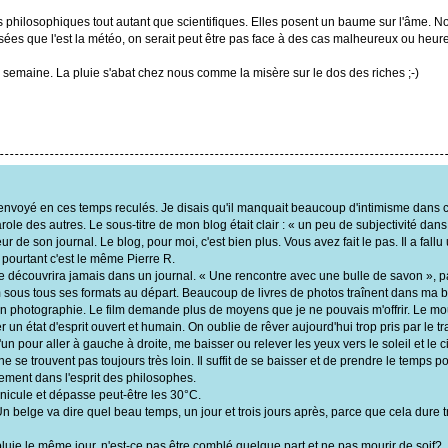
ons philosophiques tout autant que scientifiques. Elles posent un baume sur l'âme. 
ysées que l'est la météo, on serait peut être pas face à des cas malheureux ou he
e semaine. La pluie s'abat chez nous comme la misère sur le dos des riches ;-)
 envoyé en ces temps reculés. Je disais qu'il manquait beaucoup d'intimisme dans ce
parole des autres. Le sous-titre de mon blog était clair : « un peu de subjectivité dan
r de son journal. Le blog, pour moi, c'est bien plus. Vous avez fait le pas. Il a fal
 pourtant c'est le même Pierre R.
ne découvrira jamais dans un journal. « Une rencontre avec une bulle de savon », pa
ilm sous tous ses formats au départ. Beaucoup de livres de photos traînent dans ma b
n photographie. Le film demande plus de moyens que je ne pouvais m'offrir. Le mou
 un état d'esprit ouvert et humain. On oublie de rêver aujourd'hui trop pris par le tra
n pour aller à gauche à droite, me baisser ou relever les yeux vers le soleil et le ci
 se trouvent pas toujours très loin. Il suffit de se baisser et de prendre le temps po
ement dans l'esprit des philosophes.
canicule et dépasse peut-être les 30°C.
n belge va dire quel beau temps, un jour et trois jours après, parce que cela dure 
t la pluie le même jour, n'est-ce pas être comblé quelque part et ne pas mourir de soif?