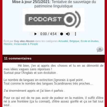
Mise à jour 25/1/2021
: Tentative de sauvetage du
patrimoine linguistique
Écrit par
Guy alias Allusion
dans les catégories
Actualité
,
Belgique
,
Ecole et études
,
Histoire
,
Inclassable & People
11
11 commentaires
Hé bien, j'en ai appris des choses et tu en as démonté de
mes idées vagues sans réponses !
Surtout pour l'Anglais et son évolution .
Le nombre de langues en extinction j'ignorais à quel point .
Tout comme le nombre des langues Scandinaves très proches...
J'ai énormément appris et j'ai bien ri parfois .
Pour ce qui est de ne pas avoir de pudeur en la matière, il suffit d'être
né à une frontière (ça tu connait), d'être assez gonflé et ça se fait tout
seul .