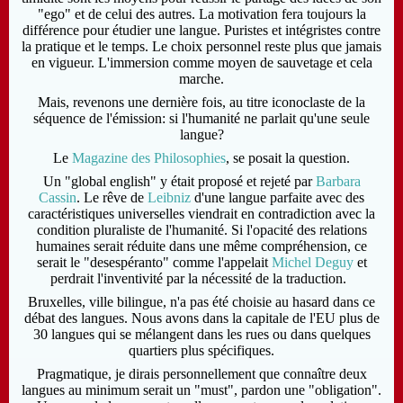
"ego" et de celui des autres. La motivation fera toujours la
différence pour étudier une langue. Puristes et intégristes contre
la pratique et le temps. Le choix personnel reste plus que jamais
en vigueur. L'immersion comme moyen de sauvetage et cela
marche.
Mais, revenons une dernière fois, au titre iconoclaste de la
séquence de l'émission: si l'humanité ne parlait qu'une seule
langue?
Le
Magazine des Philosophies
, se posait la question.
Un "global english" y était proposé et rejeté par
Barbara
Cassin
. Le rêve de
Leibniz
d'une langue parfaite avec des
caractéristiques universelles viendrait en contradiction avec la
condition pluraliste de l'humanité. Si l'opacité des relations
humaines serait réduite dans une même compréhension, ce
serait le "desespéranto" comme l'appelait
Michel Deguy
et
perdrait l'inventivité par la nécessité de la traduction.
Bruxelles, ville bilingue, n'a pas été choisie au hasard dans ce
débat des langues. Nous avons dans la capitale de l'EU plus de
30 langues qui se mélangent dans les rues ou dans quelques
quartiers plus spécifiques.
Pragmatique, je dirais personnellement que connaître deux
langues au minimum serait un "must", pardon une "obligation".