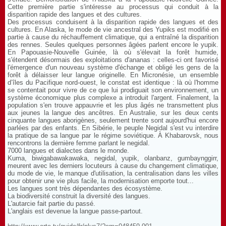
Cette première partie s'intéresse au processus qui conduit à la
disparition rapide des langues et des cultures.
Des processus conduisent à la disparition rapide des langues et des
cultures. En Alaska, le mode de vie ancestral des Yupiks est modifié en
partie à cause du réchauffement climatique, qui a entraîné la disparition
des rennes. Seules quelques personnes âgées parlent encore le yupik.
En Papouasie-Nouvelle Guinée, là où s'élevait la forêt humide,
s'étendent désormais des exploitations d'ananas : celles-ci ont favorisé
l'émergence d'un nouveau système d'échange et obligé les gens de la
forêt à délaisser leur langue originelle. En Micronésie, un ensemble
d’îles du Pacifique nord-ouest, le constat est identique : là où l'homme
se contentait pour vivre de ce que lui prodiguait son environnement, un
système économique plus complexe a introduit l'argent. Finalement, la
population s'en trouve appauvrie et les plus âgés ne transmettent plus
aux jeunes la langue des ancêtres. En Australie, sur les deux cents
cinquante langues aborigènes, seulement trente sont aujourd'hui encore
parlées par des enfants. En Sibérie, le peuple Negidal s'est vu interdire
la pratique de sa langue par le régime soviétique. À Khabarovsk, nous
rencontrons la dernière femme parlant le negidal.
7000 langues et dialectes dans le monde.
Kuma, biwigabawakawaka, negidal, yupik, olanbanz, gumbaynggirr,
meurent avec les derniers locuteurs à cause du changement climatique,
du mode de vie, le manque d'utilisation, la centralisation dans les villes
pour obtenir une vie plus facile, la modernisation emporte tout...
Les langues sont très dépendantes des écosystème.
La biodiversité construit la diversité des langues.
L'autarcie fait partie du passé.
L'anglais est devenue la langue passe-partout.