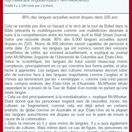
http://www.arte.tv/guide/fr/plus7/?em=048459-001
Publié il y a 140 mois par L'enfoiré.
Répondre à ce commentaire
90% des langues actuelles auront disparu dans 100 ans
Cela ne semble pas être un hasard si le récit de la tour de Babel dans la
Bible présente le multilinguisme comme une malédiction destinée à
nuire à la compréhension entre les hommes, écrit le Wall Street Journal.
Selon une nouvelle étude, 90% des 6.000 langues actuelles auront
disparu en 2115. Moins de 600 idiomes seront capables de persister à
cette date. En outre, les langues qui ont survécu seront des versions
simplifiées de celles qui existent actuellement, a expliqué au journal
John McWhorter, linguiste de l’Université de Columbia aux Etats-Unis.
Selon le scientifique, les langues du futur seront beaucoup moins
complexes, principalement en ce qui concerne leur forme parlée, et plus
facile à apprendre. Les langues des cultures minoritaires devront lutter
afin de survivre face à des langues majoritaires comme l’anglais et le
chinois qui termineront par les « envelopper », comme cela s'est passé
dans certains endroits des Etats-Unis et d’Australie. McWhorter réfute
cependant le scénario de la Tour de Babel d’un monde ne parlant qu’une
seule langue.
« Cela se doit principalement à la mondialisation », explique McWhorter.
Etant donné que les personnes migrent vers de nouvelles zones, les
cultures se fragmentent, comme cela est déjà arrivé en certains
endroits du globe comme en Australie et aux Etats-Unis où la plupart
des langues autochtones ont disparu ou sont sur le point de mourir à
cause de la colonisation.
« Dans la mesure où il y aura moins de langues, il y a aura également
moins de cultures. Mais même dans ce cas de figure, les personnes ne