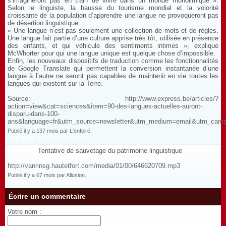
s’imagineront pas en train de vivre dans un monde monolithique ».
Selon le linguiste, la hausse du tourisme mondial et la volonté
croissante de la population d’apprendre une langue ne provoqueront pas
de désertion linguistique.
« Une langue n’est pas seulement une collection de mots et de règles.
Une langue fait partie d’une culture apprise très tôt, utilisée en présence
des enfants, et qui véhicule des sentiments intimes », explique
McWhorter pour qui une langue unique est quelque chose d’impossible.
Enfin, les nouveaux dispositifs de traduction comme les fonctionnalités
de Google Translate qui permettent la conversion instantanée d’une
langue à l’autre ne seront pas capables de maintenir en vie toutes les
langues qui existent sur la Terre.
Source:
http://www.express.be/articles/?
action=view&cat=sciences&item=90-des-langues-actuelles-auront-
disparu-dans-100-
ans&language=fr&utm_source=newsletter&utm_medium=email&utm_camp
Publié il y a 137 mois par L'enfoiré.
Répondre à ce commentaire
Tentative de sauvetage du patrimoine linguistique
http://vanrinsg.hautetfort.com/media/01/00/646620709.mp3
Publié il y a 67 mois par Allusion.
Répondre à ce commentaire
Écrire un commentaire
Votre nom :