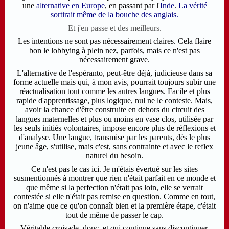
une
alternative en Europe
, en passant par l'
Inde
.
La vérité
sortirait même de la bouche des anglais.
Et j'en passe et des meilleurs.
Les intentions ne sont pas nécessairement claires. Cela flaire
bon le lobbying à plein nez, parfois, mais ce n'est pas
nécessairement grave.
L'alternative de l'espéranto, peut-être déjà, judicieuse dans sa
forme actuelle mais qui, à mon avis, pourrait toujours subir une
réactualisation tout comme les autres langues. Facile et plus
rapide d'apprentissage, plus logique, nul ne le conteste. Mais,
avoir la chance d'être construite en dehors du circuit des
langues maternelles et plus ou moins en vase clos, utilisée par
les seuls initiés volontaires, impose encore plus de réflexions et
d'analyse. Une langue, transmise par les parents, dès le plus
jeune âge, s'utilise, mais c'est, sans contrainte et avec le reflex
naturel du besoin.
Ce n'est pas le cas ici. Je m'étais évertué sur les sites
susmentionnés à montrer que rien n'était parfait en ce monde et
que même si la perfection n'était pas loin, elle se verrait
contestée si elle n'était pas remise en question. Comme en tout,
on n'aime que ce qu'on connaît bien et la première étape, c'était
tout de même de passer le cap.
Véritable croisade, donc, et qui continue sans discontinuer.