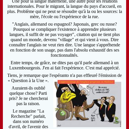
Une pour la langue maternelle, une autre pour les relations
internationales. Pour le migrant, la langue du pays d'accueil, en
plus. Problème qui ne peut se résoudre qu'à la ou les sources: la
mère, l'école ou l'expérience de la rue.
"Anglais, allemand ou espagnol? Japonais, grec ou russe?
Pourquoi se compliquer l'existence à apprendre plusieurs
langues, il suffit de ne pas voyager", citation qui ne tient plus
quand un monde, devenu "village" et qui vient à vous. Dire
connaître l'anglais ne veut rien dire. Une langue s'appréhende
en fonction de son usage, pas dans l'absolu exhaustif des ses
fonctionnalités.
Entre temps, de grâce, ne dites pas qu'il parle allemand à un
Luxembourgeois. J'en ai fait l'expérience. C'est mal apprécié.
Tiens, je remarque que l'espéranto n'a pas effleuré l'émission de
« Question à la Une ».
Auraient-ils oublié
quelque chose? Parti
pris? Je ne chercherai
pas la raison.
Le magazine "La
Recherche" parlait,
dans son numéro
d'avril, de l'avenir des