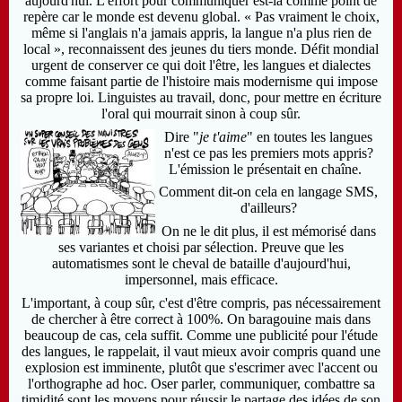
aujourd'hui. L'effort pour communiquer est-là comme point de
repère car le monde est devenu global. « Pas vraiment le choix,
même si l'anglais n'a jamais appris, la langue n'a plus rien de
local », reconnaissent des jeunes du tiers monde. Défit mondial
urgent de conserver ce qui doit l'être, les langues et dialectes
comme faisant partie de l'histoire mais modernisme qui impose
sa propre loi. Linguistes au travail, donc, pour mettre en écriture
l'oral qui mourrait sinon à coup sûr.
Dire "
je t'aime
" en toutes les langues
n'est ce pas les premiers mots appris?
L'émission le présentait en chaîne.
Comment dit-on cela en langage SMS,
d'ailleurs?
On ne le dit plus, il est mémorisé dans
ses variantes et choisi par sélection. Preuve que les
automatismes sont le cheval de bataille d'aujourd'hui,
impersonnel, mais efficace.
L'important, à coup sûr, c'est d'être compris, pas nécessairement
de chercher à être correct à 100%. On baragouine mais dans
beaucoup de cas, cela suffit. Comme une publicité pour l'étude
des langues, le rappelait, il vaut mieux avoir compris quand une
explosion est imminente, plutôt que s'escrimer avec l'accent ou
l'orthographe ad hoc. Oser parler, communiquer, combattre sa
timidité sont les moyens pour réussir le partage des idées de son