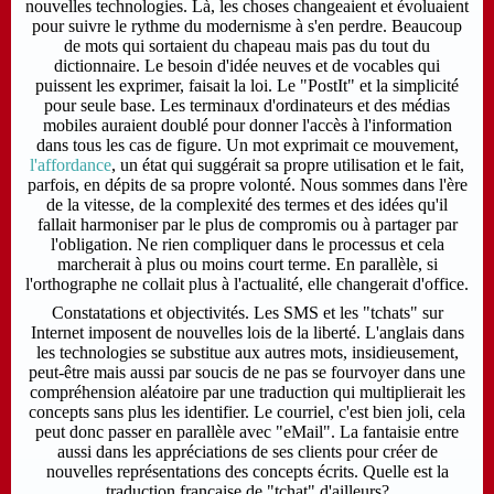
nouvelles technologies. Là, les choses changeaient et évoluaient
pour suivre le rythme du modernisme à s'en perdre. Beaucoup
de mots qui sortaient du chapeau mais pas du tout du
dictionnaire. Le besoin d'idée neuves et de vocables qui
puissent les exprimer, faisait la loi. Le "PostIt" et la simplicité
pour seule base.
Les terminaux d'ordinateurs et des médias
mobiles auraient doublé pour donner l'accès à l'information
dans tous les cas de figure. Un mot exprimait ce mouvement,
l'affordance
, un état qui suggérait sa propre utilisation et le fait,
parfois, en dépits de sa propre volonté. Nous sommes dans l'ère
de la vitesse, de la complexité des termes et des idées qu'il
fallait harmoniser par le plus de compromis ou à partager par
l'obligation. Ne rien compliquer dans le processus et cela
marcherait à plus ou moins court terme. En parallèle, si
l'orthographe ne collait plus à l'actualité, elle changerait d'office.
Constatations et objectivités. Les SMS et les "tchats" sur
Internet imposent de nouvelles lois de la liberté. L'anglais dans
les technologies se substitue aux autres mots, insidieusement,
peut-être mais aussi par soucis de ne pas se fourvoyer dans une
compréhension aléatoire par une traduction qui multiplierait les
concepts sans plus les identifier. Le courriel, c'est bien joli, cela
peut donc passer en parallèle avec "eMail". La fantaisie entre
aussi dans les appréciations de ses clients pour créer de
nouvelles représentations des concepts écrits. Quelle est la
traduction française de "tchat" d'ailleurs?