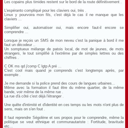
Les copains plus timides restent sur le bord de la route définitivement .
L'espéranto compliqué pour les claviers oui, très .
Linux y pourvoira mon fils, c'est déjà le cas il ne manque que les
claviers ...
Simplifier oui, automatiser oui, mais encore faut-il encore se
comprendre ...
Lorsque je reçois un SMS de mon neveu c'est la panique à bord il me
faut un décodeur ..
Un somptueux mélange de patois local, de mot de jeunes, de mots
étrangers, le tout simplifié à l'extrême par de simples lettres ou des
chiffres .
C OK ms qd j'comp C lgtp A pré ...
C'est cool mais quand je comprends c'est longtemps après, par
exemple .
Je me demande si la police prend des cours de langues urbaines...
Même avec la formation il faut être du même quartier, de la même
bande, voir même de la même rue .
La rue d'à côté c'est déjà l'étranger .
Une quête d'intimité et d'identité en ces temps ou les mots n'ont plus de
sens, mais on s'en fout .
Il faut reprendre Ségolène et ses propos pour le comprendre, même la
politique se veut ethnique et communautariste : Fortitude, bravitude
etc...