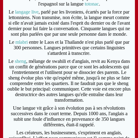
l'espagnol sur la langue
totonac
.
Le
langage live
, parlé par les livoniens, écartés par la force par
lettonniens. Non transmise, non écrite, la langue meurt comme
si elle n'avait jamais existé dans l'esprit du dernier ou de l'avant
dernier pour lui faire la conversation. Cinquante langues qui ne
sont plus parlées que par une seule personne dans le monde.
Le
mlabri
entre le Laos et la Thaïlande n'est plus parlé que par
300 personnes. Langues primitives que certains linguistes
s'attardent à transcrire.
Le
sheng
, mélange de swahili et d'anglais, revit au Kenya dans
un conflit de générations parce que ce sont les adolescents qui
l'entretiennent et l'utilisent pour se dissocier des parents. Le
sheng évolue plus vite qu'espéré même, jusqu'à ne plus se faire
comprendre entre les quartiers. Il ne faudrait pas que le sheng
oublie le but principal: communiquer. Cette voie est encore plus
destructrice des autres langues qu'elle entraîne dans leur
transformation.
Une langue vit grâce à son évolution pas à ses révolutions
successives dans le court terme.
Depuis 1000 ans, l'anglais a
subit une foule d'influence en provenance de 350 langues
différentes, était-il rappelé.
Les créateurs, les businessmen, s'expriment en anglais,