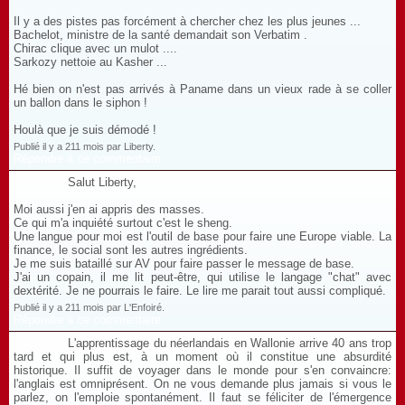
Il y a des pistes pas forcément à chercher chez les plus jeunes ...
Bachelot, ministre de la santé demandait son Verbatim .
Chirac clique avec un mulot ....
Sarkozy nettoie au Kasher ...
Hé bien on n'est pas arrivés à Paname dans un vieux rade à se coller
un ballon dans le siphon !
Houlà que je suis démodé !
Publié il y a 211 mois par Liberty.
Répondre à ce commentaire
Salut Liberty,
Moi aussi j'en ai appris des masses.
Ce qui m'a inquiété surtout c'est le sheng.
Une langue pour moi est l'outil de base pour faire une Europe viable. La
finance, le social sont les autres ingrédients.
Je me suis bataillé sur AV pour faire passer le message de base.
J'ai un copain, il me lit peut-être, qui utilise le langage "chat" avec
dextérité. Je ne pourrais le faire. Le lire me parait tout aussi compliqué.
Publié il y a 211 mois par L'Enfoiré.
Répondre à ce commentaire
L'apprentissage du néerlandais en Wallonie arrive 40 ans trop
tard et qui plus est, à un moment où il constitue une absurdité
historique. Il suffit de voyager dans le monde pour s'en convaincre:
l'anglais est omniprésent. On ne vous demande plus jamais si vous le
parlez, on l'emploie spontanément. Il faut se féliciter de l'émergence