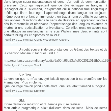
d'une langue supra nationationale et donc, d'un outil de communication
universel. Ceux qui regrettent que ce rôle échappe au français, à
l'espagnol ou à l'allemand, n'expriment qu'un nationalisme linguistique
stérile qui flatte leur ego. L'apprentissage d'une langue est toujours,
même pour un enfant en immersion, un travail long et difficile qui prend
des années. Marchons dans le sens de l'histoire en apprenant l'anglais
dès la maternelle et réservons l'apprentissage des langues vivantes et
mortes à une spécialisation universitaire. Ce billet n'est en aucun cas
une attaque au néerlandais: si je suis Wallon, mes deux enfants sont
parfaits bilingues et dipômés de la VUB.
Publié il y a 210 mois par GM de Wezembeek-Oppem.
Répondre à ce commentaire
Un petit souvenir de circonstances du Géant des textes et de
la chanson Monsieur Jacques BREL :
http://suntzu.vox.com/library/audio/6a00fa96a53a4c0002011015fb0ba1860
Publié il y a 210 mois par Sun Tzu.
Répondre à ce commentaire
Sun Tzu,
La version que tu m'as envoyé faisait opposition à sa première sur les
Flamandes. Plus virulente.
Quel courage d'avoir pondu cela alors, que Brel était flamand à l'origine.
Publié il y a 210 mois par L'Enfoiré.
Répondre à ce commentaire
GM,
L'idée demande réflexion et du temps pour se réaliser.
Mon article pragmatique allait d'ailleurs dans ce sens. Mais ce serait