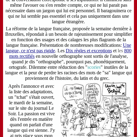
même l'avouer ou s'en rendre compte, ce qui ne lui parait pas
nécessaire dans un jargon qui lui est personnel. Il baragouinera ce
qui ne lui semble pas essentiel et cela pas uniquement dans une
langue étrangère.
La réforme de la langue française, proposée la semaine dernière à
Bruxelles, répondait à un besoin de rajeunissement pour simplifier
en fonction des usages et des calages les plus flagrants de la
langue française. Présentation de nombreuses modifications:
Une
langue, ce n'est pas rigide
. Les
Dix règles et exceptions
et
les
800
mots rectifiés
en nouvelle orthographe sont sortis de l'analyse,
quand je dis "orthographe", pourquoi pas, phonétiquement,
ortografe. Dilemme entre réduction des "
scories
" inutiles de la
langue et la peur de perdre les racines des mots de "sa" langue qui
proviennent de l'histoire, du latin et du grec.
Après l'annonce et avec
la liste des adaptations,
un "tchat" s'était ouvert,
le mardi de la semaine,
sur le site du journal Le
Soir.
La passion est vive
dès l'entrée en matière
quand on parlait d'une
langue qui est sienne.
J'y
ai pris place sous mon