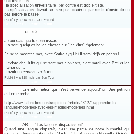
une révolution.
"la spécialisation universitaire" par contre est trop élitiste.
La spécialisation devrait se faire par besoin et par seule d'envie de ne
pas perdre le passé.
Publié il y a 210 mois par L'Enfoiré.
Répondre à ce commentaire
L'enfoiré
Je pensais que tu connaissais ...
Il a sorti quelques belles choses sur "les élus" également ...
Je ne te racontes pas, avec Sarko-zyg-Heï il serai déjà en prison !
Il existe des Juifs qui ne sont pas sionistes, c'est pareil avec Brel et les
flamands ...
Il avait un cerveau voilà tout ...
Publié il y a 210 mois par Sun Tzu.
Répondre à ce commentaire
Une information qui m'est parvenue aujourd'hui. Une pétition
est en marche.
http://www.lalibre.be/debats/opinions/article/461271/apprendre-les-
langues-modernes-avec-des-medias-modernes.html
Publié il y a 210 mois par L'Enfoiré.
Répondre à ce commentaire
ARTE: "Les langues disparaissent"
Quand une langue disparaît, c'est une partie de notre humanité qui
s'efface. Démonstration de l'Alaska à la Papouasie-Nouvelle Guinée.