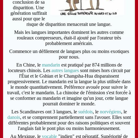
conclusion de sa
disparition. Une
génération suffirait
aussi pour que le
risque de disparition menacerait une langue.
Mais les langues importantes dominent les autres comme
rouleaux compresseurs, était-il ajouté par l'orateur très
probablement américain.
Commence un défilement de langues plus ou moins exotiques
pour nous.
En Chine, le
mandarin
est pratiqué par 874 millions de
locuteurs chinois. Les
autres langues
sont mises hors circuit par
l'État et le Gshian et le Changsha-Hua disparaissent
progressivement. Le mandarin est la langue la plus utilisée dans
le monde quantitativement. Préférence avouée pour suivre le
travail, c'est le mandarin. La chinoise de l'émission s'est forcée à
se conformer au mandarin et imagine qu'un jour, cette langue
pourrait dominer le monde.
Les Scandinaves ont 3 langues, le
suédois
, le
norvégiens
, le
danois
, et se comprennent partiellement sans l'avouer. Elles sont
différentes probablement pour des raisons politiques et souvent
l'anglais fait le pont plus ou moins harmonieusement.
Au Mexique, le
vocable
"indien" est péjoratif. Supériorité de