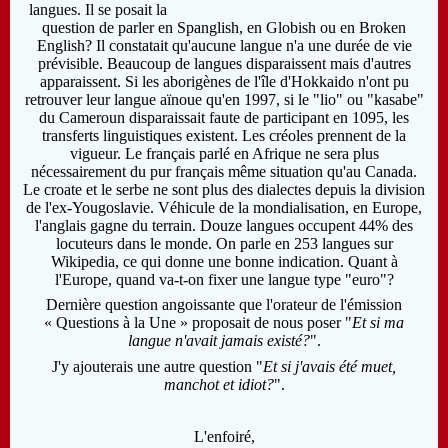
langues. Il se posait la
question de parler en Spanglish, en Globish ou en Broken
English? Il constatait qu'aucune langue n'a une durée de vie
prévisible. Beaucoup de langues disparaissent mais d'autres
apparaissent. Si les aborigènes de l'île d'Hokkaido n'ont pu
retrouver leur langue aïnoue qu'en 1997, si le "lio" ou "kasabe"
du Cameroun disparaissait faute de participant en 1095, les
transferts linguistiques existent. Les créoles prennent de la
vigueur. Le français parlé en Afrique ne sera plus
nécessairement du pur français même situation qu'au Canada.
Le croate et le serbe ne sont plus des dialectes depuis la division
de l'ex-Yougoslavie. Véhicule de la mondialisation, en Europe,
l'anglais gagne du terrain. Douze langues occupent 44% des
locuteurs dans le monde. On parle en 253 langues sur
Wikipedia, ce qui donne une bonne indication. Quant à
l'Europe, quand va-t-on fixer une langue type "euro"?
Dernière question angoissante que l'orateur de l'émission
« Questions à la Une » proposait de nous poser "
Et si ma
langue n'avait jamais existé?
".
J'y ajouterais une autre question "
Et si j'avais été muet,
manchot et idiot?
".
L'enfoiré,