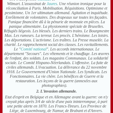
Wilmart. L'assassinat de
Jaures
. Une réunion ironique pour la
réconciliation à Paris. Mobilisation. Réquisitions. Optimisme et
pessimisme. Un 1er ultimatum allemand. Agitation et inquiétude.
Enrôlement de volontaires. Des drapeaux sur toutes les façades.
Panique financière dû à la pénurie de monnaie en pièces. La
panique alimentaire. La physionomie spéciale de Bruxelles.
Réfugiés liégeois. Les blessés. Les derniers trains. Le Bourgmestre
Max. Les rumeurs. La terreur. Les procès. L'héroïsme. Les loisirs.
Les déportations. L'activisme. Les traîtres. La Presse muselée. La
charité. Le rapprochement social des classes. Les ravitaillements.
Le "
Comité national
". Les accords internationaux. Le
département "Secours". Les vêtements et le chauffage. Les œuvres
de l'enfant, des soldats. Les magasins Communaux. La solidarité
sociale. Le Comité Hispano-Néerlandais. L'offensive. La fuite de
civiles allemands. L'évacuation. La délivrance du 22 novembre
1918. Le Gouvernement d'Union Nationale. Les Syndicats. Les
Fonctionnaires. La vie chère. Les bénéfices de Guerre et la
restauration. Les leçons de la guerre (annexées aux
photographies).
2. L'invasion allemande.
Etat d'esprit en Belgique et en Allemagne avant la guerre: on n'y
croyait plus après 3/4 de siècle d'une paix ininterrompue, à part
une petite alerte en 1870. Les Francs-Tireurs. Les Province de
Liège, de Luxembourg, de Namur, de Brabant et d'Anvers.