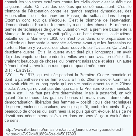
connait les violences extrêmes contre les civils donc c’est le début de
la guerre totale. On voit des sociétés qui se démocratisent. C’est le
triomphe de l’état-nation contre les grands empires dynastiques, des
Hohenzollern, des Romanov en Russie, du sultanat dans l’empire
Ottoman donc tout ça s’écroule. C’est le triomphe de l’état-nation,
démocratisation. Pour les femmes il y a aussi des choses. Et même en
termes de techniques de guerre. Quand on voit la première bataille de la
Marne et la deuxième, on voit qu’il y a un basculement. La deuxième
bataille de la Marne en 1918 on n’est plus dans une préparation de
l’artillerie qui bombarde la tranchée adverse avant que les fantassins ne
sortent. Non on y va avec des chars couverts par l’aviation. Ça c’est la
deuxième guerre. Et si la guerre avait duré plus longtemps, on avait
déjà des projets de bombarder les villes avec une aviation d’élite. Il a
vraiment beaucoup de choses qui prennent naissance et alors, un autre
élément c’est la révolution russe qui est quand même née…
BH : - En 1917.
LVY : - En 1917, qui est née pendant la Première Guerre mondiale et
dont la parenthèse ne se ferme qu’à la fin du 20ème siècle. Comme si
on avait clôturé un long cycle qui couvre pratiquement tout le 20ème
siècle. Alors ça ne veut pas dire que dans la Première Guerre mondiale,
tout y est, il ne faut pas être déterministe. Mais à posteriori, on voit
qu’ont été semées des graines bonnes et mauvaises : démocratie,
démocratisation, libération des femmes – positif ; puis des techniques
de guerre, violences absolues, aveugles plutôt, contre les civils. Il y a
beaucoup de choses qui sont nées là et puis qui ont évolué. Mais ça ne
devait pas nécessairement évoluer dans ce sens-là, ça a évolué dans
ce sens.
http://www.rtbf.be/info/emissions/article_laurence-van-ypersele-est-l-
invitee-du-7-9?id=8188945&eid=5017893