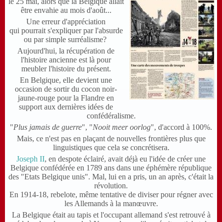
le 25 mai, alors que la Belgique allait
être envahie au mois d'août...
Une erreur d'appréciation
qui
pourrait s'expliquer par l'absurde
ou par simple surréalisme?
Aujourd'hui, la récupération de
l'histoire ancienne est là pour
meubler l'histoire du présent.
En Belgique, elle devient une
occasion de sortir du cocon noir-
jaune-rouge pour la Flandre en
support aux dernières idées de
confédéralisme.
"
Plus jamais de guerre
", "
Nooit meer oorlog
", d'accord à 100%.
Mais, ce n'est pas en plaçant de nouvelles frontières plus que
linguistiques que cela se concrétisera.
Joseph II
, en despote éclairé, avait déjà eu l'i
dée de créer une
Belgique confédérée
en 1789 ans dans une
éphémère république
des "Etats Belgique unis".
Mal, lui en a pris,
un an après, c'était la
révolution.
En 1914-18, rebelote, même tentative de diviser pour régner avec
les Allemands à la manœuvre.
La Belgique était au tapis et l'occupant allemand s'est retrouvé à