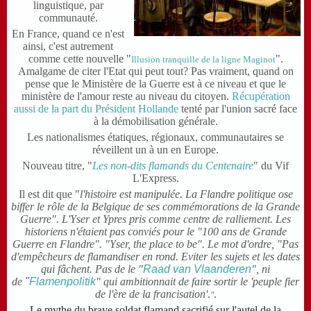
linguistique, par
communauté.
En France, quand ce n'est
ainsi, c'est autrement
comme cette nouvelle "
".
Illusion tranquille de la ligne Maginot
Amalgame de citer l'Etat qui peut tout? Pas vraiment, quand on
pense que le Ministère de la Guerre est à ce niveau et que le
ministère de l'amour reste au niveau du citoyen.
Récupération
aussi de la part du Président Hollande
tenté par l'union sacré face
à la démobilisation générale.
Les nationalismes étatiques, régionaux, communautaires se
réveillent un à un en Europe.
Nouveau titre, "
Les non-dits flamands du Centenaire
" du Vif
L'Express.
Il est dit que "
l'histoire est manipulée. La Flandre politique ose
biffer le rôle de la Belgique de ses commémorations de la Grande
Guerre". L'Yser et Ypres pris comme centre de ralliement. Les
historiens n'étaient pas conviés pour le "100 ans de Grande
Guerre en Flandre".
"Yser, the place to be". Le mot d'ordre, "Pas
d'empêcheurs de flamandiser en rond.
Eviter les sujets et les dates
qui fâchent. Pas de le "
Raad van Vlaanderen
", ni
de
"
Flamenpolitik
" qui ambitionnait de faire sortir le 'peuple fier
de l'ère de la francisation'
.
.
"
Le mythe du brave soldat flamand sacrifié sur l'autel de la