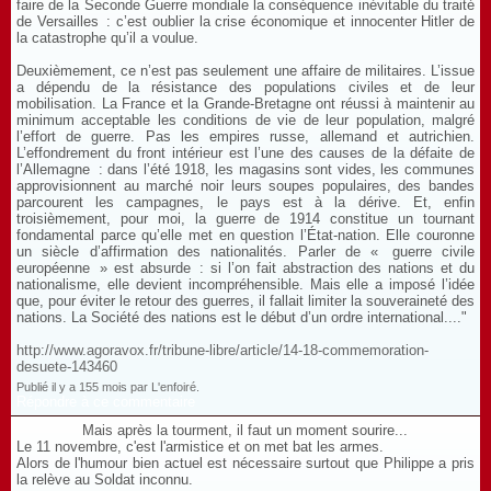
faire de la Seconde Guerre mondiale la conséquence inévitable du traité
de Versailles : c’est oublier la crise économique et innocenter Hitler de
la catastrophe qu’il a voulue.
Deuxièmement, ce n’est pas seulement une affaire de militaires. L’issue
a dépendu de la résistance des populations civiles et de leur
mobilisation. La France et la Grande-Bretagne ont réussi à maintenir au
minimum acceptable les conditions de vie de leur population, malgré
l’effort de guerre. Pas les empires russe, allemand et autrichien.
L’effondrement du front intérieur est l’une des causes de la défaite de
l’Allemagne : dans l’été 1918, les magasins sont vides, les communes
approvisionnent au marché noir leurs soupes populaires, des bandes
parcourent les campagnes, le pays est à la dérive. Et, enfin
troisièmement, pour moi, la guerre de 1914 constitue un tournant
fondamental parce qu’elle met en question l’État-nation. Elle couronne
un siècle d’affirmation des nationalités. Parler de « guerre civile
européenne » est absurde : si l’on fait abstraction des nations et du
nationalisme, elle devient incompréhensible. Mais elle a imposé l’idée
que, pour éviter le retour des guerres, il fallait limiter la souveraineté des
nations. La Société des nations est le début d’un ordre international...."
http://www.agoravox.fr/tribune-libre/article/14-18-commemoration-
desuete-143460
Publié il y a 155 mois par L'enfoiré.
Répondre à ce commentaire
Mais après la tourment, il faut un moment sourire...
Le 11 novembre, c'est l'armistice et on met bat les armes.
Alors de l'humour bien actuel est nécessaire surtout que Philippe a pris
la relève au Soldat inconnu.