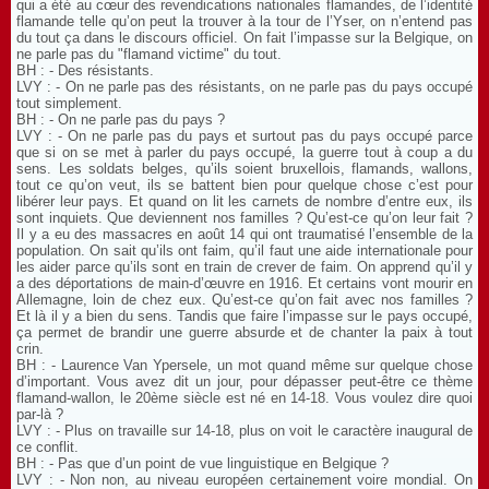
qui a été au cœur des revendications nationales flamandes, de l’identité
flamande telle qu’on peut la trouver à la tour de l’Yser, on n’entend pas
du tout ça dans le discours officiel. On fait l’impasse sur la Belgique, on
ne parle pas du "flamand victime" du tout.
BH : - Des résistants.
LVY : - On ne parle pas des résistants, on ne parle pas du pays occupé
tout simplement.
BH : - On ne parle pas du pays ?
LVY : - On ne parle pas du pays et surtout pas du pays occupé parce
que si on se met à parler du pays occupé, la guerre tout à coup a du
sens. Les soldats belges, qu’ils soient bruxellois, flamands, wallons,
tout ce qu’on veut, ils se battent bien pour quelque chose c’est pour
libérer leur pays. Et quand on lit les carnets de nombre d’entre eux, ils
sont inquiets. Que deviennent nos familles ? Qu’est-ce qu’on leur fait ?
Il y a eu des massacres en août 14 qui ont traumatisé l’ensemble de la
population. On sait qu’ils ont faim, qu’il faut une aide internationale pour
les aider parce qu’ils sont en train de crever de faim. On apprend qu’il y
a des déportations de main-d’œuvre en 1916. Et certains vont mourir en
Allemagne, loin de chez eux. Qu’est-ce qu’on fait avec nos familles ?
Et là il y a bien du sens. Tandis que faire l’impasse sur le pays occupé,
ça permet de brandir une guerre absurde et de chanter la paix à tout
crin.
BH : - Laurence Van Ypersele, un mot quand même sur quelque chose
d’important. Vous avez dit un jour, pour dépasser peut-être ce thème
flamand-wallon, le 20ème siècle est né en 14-18. Vous voulez dire quoi
par-là ?
LVY : - Plus on travaille sur 14-18, plus on voit le caractère inaugural de
ce conflit.
BH : - Pas que d’un point de vue linguistique en Belgique ?
LVY : - Non non, au niveau européen certainement voire mondial. On