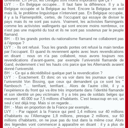
différente. En 14-18, les clivages sont moins importants que ça ?
LVY : - En Belgique occupée… Il faut faire la différence. Il y a la
Belgique occupée et la Belgique au front. Encore la Belgique en exil
mais là, le problème linguistique n’intervient pas. En Belgique occupée,
il y a la Flamenpolitik, certes, de l’occupant qui essaye de diviser le
pays mais ils ne sont pas suivis. Vraiment, les activistes flamingants
comme les activistes wallingants qui sont encore moins nombreux, ce
n’est pas une majorité du tout et ils ne sont pas soutenus par le peuple
flamand.
BH : - Et les grands pontes du nationalisme flamand ne collaborent pas
à l’époque ?
LVY : - Ils ont refusé. Tous les grands pontes ont refusé la main tendue
par l’occupant. Et quand ils reviennent après avec leurs revendications
en disant : nous on n’a pas collaboré, nous avons toujours nos
revendications d’avant-guerre, par exemple l’université flamande de
Gand, évidemment c’est les hauts cris parce que les Allemands avaient
donné l’université.
BH : - Ce qui a décrédibilisé quelque part la revendication ?
LVY : - Exactement. Et donc on va voir dans les journaux que c’est
l’université Von Bissing, que ceux qui demandent ça ce sont les "
flambosch "… terrifiant, terrifiant… Alors de l’autre côté, il y a
l’expérience du front qui va être très importante dans l’identité flamande
et son identité un peu victimaire. Il y a très peu de soldats belges qui
meurent : 40.000 sur 7,5 millions d’habitants. C’est beaucoup en soi, un
seul c’est déjà trop. Mais si on regarde…
BH : - Mais en proportion de la France par exemple…
LVY : - Par rapport à la France qui perd 1,4 millions sur 40 millions
d’habitants ou l’Allemagne 1,8 millions, presque 2 millions, sur 60
millions d’habitants, on ne joue pas du tout dans la même cour. Alors
des légendes vont commencer à apparaître en disant : il y a plus de