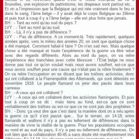
Bruxelles, une explosion de patriotisme, les drapeaux sont partout etc…
Et on a l’impression que la Belgique qui est née vraiment dans le feu et
dans le sang, l’âme belge – il y avait déjà le corps Belgique au 19ème
et puis tout à coup il y a l’âme belge – elle est plus forte que jamais.
BH : - Tant au nord qu’au sud du pays ?
LVY : - Tant au nord qu’au sud.
BH : - Là, il n’y a pas de différence ?
LVY : - Pas de différence. A ce moment-là. Très rapidement, quelques
années après, vers le milieu des années 20, on sent que quelque chose
a été manqué. Comment fallait-il faire ? On n’en sait rien. Mais quelque
chose a été manqué et toute l’expérience de la guerre va être relue
avec des regards différents. Alors au nord du pays, on va relire
l’expérience des tranchées avec cette blessure : l’Etat belge ne nous
donne pas tout ce qu’on voulait mais nous avons souffert, est-ce que
nous avons souffert pour une cause qui n’était pas la nôtre finalement ?
On va relire l’occupation en se disant que les traîtres activistes, donc
qui ont collaboré à la Flamenpolitik des Allemands, qui sont détestés en
novembre 1918. Le peuple flamand va jeter des pavés dans leurs
carreaux.
BH : - A ceux qui ont collaboré ?
LVY : - A ceux qui ont collaboré donc les activistes flamingants. Et puis
tout à coup on se dit : mais tiens au fond, est-ce que ce sont
véritablement des traîtres ou est-ce que ce ne sont pas des prophètes ?
BH : - Donc ça veut dire que c’est dans la manière dont on a relu après
la guerre ce qu’il s’est passé que… Sur le terrain, en 14-18, entre
flamands et wallons il n’y a pas eu tellement de différences dans la
manière de vivre la réalité de la guerre. Pour les populations occupées
au nord et au sud du pays, il n’y a pas eu tellement de différences. On
voit bien que la collaboration 40-45 a sans doute été manifestement très