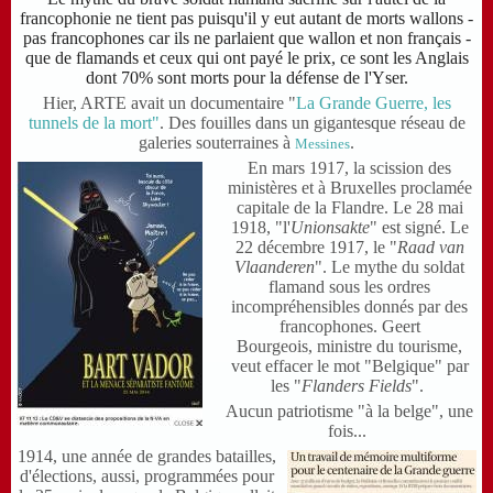
francophonie ne tient pas puisqu'il y eut autant de morts wallons -
pas francophones car ils ne parlaient que wallon et non français -
que de flamands et ceux qui ont payé le prix, ce sont les Anglais
dont 70% sont morts pour la défense de l'Yser.
Hier, ARTE avait un documentaire
"
La Grande Guerre, les
tunnels de la mort
"
.
Des fouilles dans un gigantesque réseau de
galeries souterraines à
.
Messines
En mars 1917, la scission des
ministères et à Bruxelles proclamée
capitale de la Flandre. Le 28 mai
1918, "l'
Unionsakte
" est signé. Le
22 décembre 1917, le "
Raad van
Vlaanderen
". Le mythe du soldat
flamand sous les ordres
incompréhensibles donnés par des
francophones.
Geert
Bourgeois,
ministre du tourisme,
veut
effacer le mot "Belgique" par
les
"
Flanders Fields
"
.
Aucun patriotisme "à la belge", une
fois...
1914, une année de grandes batailles,
d'élections, aussi, programmées pour