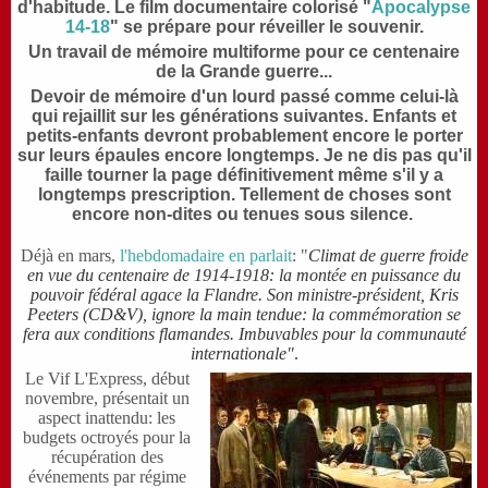
d'habitude. Le film documentaire colorisé "
Apocalypse
14-18
" se prépare pour réveiller le souvenir.
Un travail de mémoire multiforme pour ce centenaire
de la Grande guerre...
Devoir de mémoire d'un lourd passé comme celui-là
qui rejaillit sur les générations suivantes. Enfants et
petits-enfants devront probablement encore le porter
sur leurs épaules encore longtemps. Je ne dis pas qu'il
faille tourner la page définitivement même s'il y a
longtemps prescription. Tellement de choses sont
encore non-dites ou tenues sous silence.
Déjà en mars,
l'hebdomadaire en parlait
: "
Climat de guerre froide
en vue du centenaire de 1914-1918: la montée en puissance du
pouvoir fédéral agace la Flandre. Son ministre-président, Kris
Peeters (CD&V), ignore la main tendue: la commémoration se
fera aux conditions flamandes. Imbuvables pour la communauté
internationale"
.
Le Vif L'Express, début
novembre, présentait un
aspect inattendu: les
budgets octroyés pour la
récupération des
événements par régime