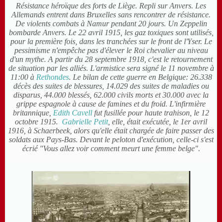
Résistance héroïque des forts de Liège. Repli sur Anvers. Les
Allemands entrent dans Bruxelles sans rencontrer de résistance.
De violents combats à Namur pendant 20 jours. Un Zeppelin
bombarde Anvers. Le 22 avril 1915, les gaz toxiques sont utilisés,
pour la première fois, dans les tranchées sur le front de l'Yser. Le
pessimisme n'empêche pas d'élever le Roi chevalier au niveau
d'un mythe. A partir du 28 septembre 1918, c'est le retournement
de situation par les alliés. L'armistice sera signé le 11 novembre à
11:00 à
Rethondes
. Le bilan de cette guerre en Belgique: 26.338
décès des suites de blessures, 14.029 des suites de maladies ou
disparus, 44.000 blessés, 62.000 civils morts et 30.000 avec la
grippe espagnole à cause de famines et du froid. L'infirmière
britannique,
Edith Cavell
fut fusillée pour haute trahison, le 12
octobre 1915.
Gabrielle Petit
, elle, était exécutée, le 1er avril
1916, à Schaerbeek, alors qu'elle était chargée de faire passer des
soldats aux Pays-Bas. Devant le peloton d'exécution, celle-ci s'est
écrié "Vous allez voir comment meurt une femme belge".