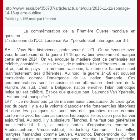
http://www.lesoir.be/358787/article/actualite/quiz/2013-11-11/sondage-
14-18-guerre-oubliee
Publié il y a 155 mois par L'enfoiré.
Répondre à ce commentaire
La commémoration de la Première Guerre mondiale en
question.
L'historienne de l'UCL Laurence Van Ypersele était interrogée par BH.
BH : - Vous êtes historienne, professeure à l’UCL. On va évoquer avec
vous le centenaire de la guerre 14-18 qui va bien évidemment marquer
cette année 2014. On va évoquer la manière dont ce centenaire est
célébré, considéré – et on le voit, de manières très différentes – au nord
et au sud du pays. La mémoire wallonne, la mémoire flamande sont
manifestement très différentes. Au nord, la guerre 14-18 est souvent
considérée comme l’émergence de la nation flamande. Ces
commémorations sont l’occasion d’une affirmation identitaire de la
Flandre. Au sud, c’est la Belgique, nation envahie, l’élan patriotique
belge qui est célébré. Est-ce que quelque part, Laurence Van Ypersele,
l’Histoire est manipulée ?
LVY : - Je ne dirais pas ça de manière aussi caricaturale. Je crois qu’au
sud du pays il y a eu la volonté d’associer très fortement les historiens
et donc les politiques se sont mis des garanties d’une certaine
conformité avec les connaissances historiques telles qu’on peut les voir
aujourd’hui. Au nord, il y a plusieurs Flandres. Il ne faut pas généraliser
me semble-t-il. Il y a toutes sortes d’organismes comme le
Vredescentrum, Vredesinstituut, Herdenking Centrum,… Les villes
martyres flamandes comme Leuven, Aarschot, Dendermonde qui font
un travail qui est vraiment en phase avec l’Histoire. La Flandre officielle,