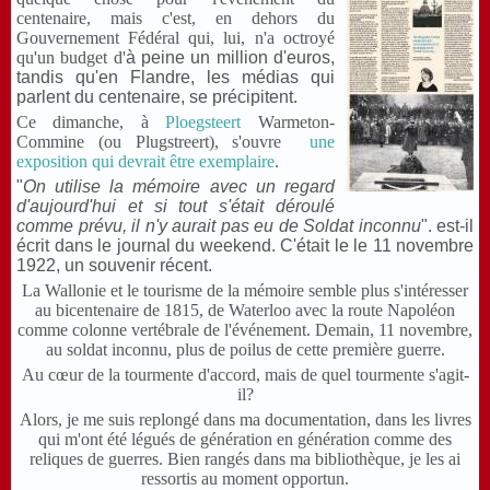
centenaire, mais c'est, en dehors du
Gouvernemen
t Fédéral qui, lui, n'a octroyé
qu'un budget
d'
à peine un million d'euros,
tandis qu'en Flandre, les médias qui
parlent du centenaire, se précipitent.
Ce dimanche, à
Ploegsteert
Warmeton-
Commine (ou Plugstreert),
s'ouvre
une
exposition
qui devrait être exemplaire
.
"
On utilise la mémoire avec un regard
d'aujourd'hui et si tout s'était déroulé
comme prévu, il n'y aurait pas eu de Soldat inconnu
". est-il
écrit dans le journal du weekend. C'était le le 11 novembre
1922, un souvenir récent.
La Wallonie et le tourisme de la mémoire semble plus s'intéresser
au bicentenaire de 1815, de Waterloo avec la route Napoléon
comme colonne vertébrale de l'événement. Demain, 11 novembre,
au soldat inconnu, plus de poilus de cette première guerre.
Au cœur de la tourmente d'accord, mais de quel tourmente s'agit-
il?
Alors, je me suis replongé dans ma documentation, dans les livres
qui m'ont été légués de génération en génération comme des
reliques de guerres. Bien rangés dans ma bibliothèque, je les ai
ressortis au moment opportun.