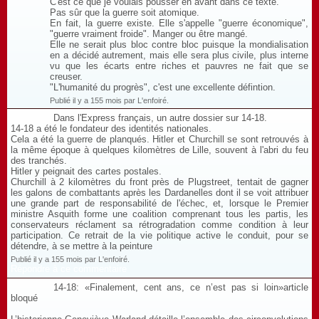
C'est ce que je voulais pousser en avant dans ce texte.
Pas sûr que la guerre soit atomique.
En fait, la guerre existe. Elle s'appelle "guerre économique",
"guerre vraiment froide". Manger ou être mangé.
Elle ne serait plus bloc contre bloc puisque la mondialisation
en a décidé autrement, mais elle sera plus civile, plus interne
vu que les écarts entre riches et pauvres ne fait que se
creuser.
"L'humanité du progrès", c'est une excellente défintion.
Publié il y a 155 mois par L'enfoiré.
Dans l'Express français, un autre dossier sur 14-18.
14-18 a été le fondateur des identités nationales.
Cela a été la guerre de planqués. Hitler et Churchill se sont retrouvés à
la même époque à quelques kilomètres de Lille, souvent à l'abri du feu
des tranchés.
Hitler y peignait des cartes postales.
Churchill à 2 kilomètres du front près de Plugstreet, tentait de gagner
les galons de combattants après les Dardanelles dont il se voit attribuer
une grande part de responsabilité de l'échec, et, lorsque le Premier
ministre Asquith forme une coalition comprenant tous les partis, les
conservateurs réclament sa rétrogradation comme condition à leur
participation. Ce retrait de la vie politique active le conduit, pour se
détendre, à se mettre à la peinture
Publié il y a 155 mois par L'enfoiré.
Répondre à ce commentaire
14-18: «Finalement, cent ans, ce n’est pas si loin»article
bloqué