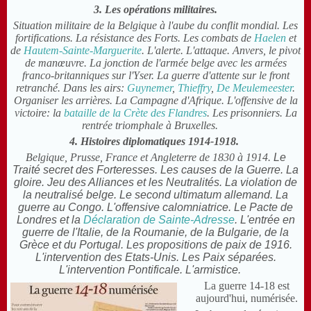
3. Les opérations militaires.
Situation militaire de la Belgique à l'aube du conflit mondial. Les
fortifications. La résistance des Forts. Les combats de
Haelen
et
de
Hautem-Sainte-Marguerite
. L'alerte. L'attaque. Anvers, le pivot
de manœuvre. La jonction de l'armée belge avec les armées
franco-britanniques sur l'Yser. La guerre d'attente sur le front
retranché. Dans les airs:
Guynemer
,
Thieffry
,
De Meulemeester
.
Organiser les arrières. La Campagne d'Afrique. L'offensive de la
victoire: la
bataille de la Crète des Flandres
. Les prisonniers. La
rentrée triomphale à Bruxelles.
4. Histoires diplomatiques 1914-1918.
Belgique, Prusse, France et Angleterre de 1830 à 1914.
Le
Traité secret des Forteresses. Les causes de la Guerre. La
gloire. Jeu des Alliances et les Neutralités. La violation de
la neutralisé belge. Le second ultimatum allemand. La
guerre au Congo. L'offensive calomniatrice. Le Pacte de
Londres et la
Déclaration de Sainte-Adresse
. L'entrée en
guerre de l'Italie, de la Roumanie, de la Bulgarie, de la
Grèce et du Portugal. Les propositions de paix de 1916.
L'intervention des Etats-Unis. Les Paix séparées.
L'intervention Pontificale. L'armistice.
La guerre 14-18 est
aujourd'hui, numérisée.