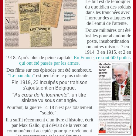
Le but est de témoigner
du quotidien des soldats
dans les tranchées avec
l'horreur des attaques et
de l'ennui de l'attente.
Douze militaires ont été
fusillés pour abandon de
poste, insubordination
ou autres raisons: 7 en
1914, 3 en 1915, et 2 en
1918. Après plus de peine capitale.
En France, ce sont 600 poilus
qui ont été passés par les armes.
Des films sur ces épisodes ont été nombreux.
"Le pantalon
" est peut-être le plus ridicule.
Fin 1919, 23 inculpés pour trahison
s'ajoutaient en Belgique.
"
Au cœur de la tourmente
", un titre
sinistre vu sous cet angle.
Pourtant, la guerre 14-18 n'est pas totalement
"soldée".
Il a suffit récemment d'un livre d'histoire, écrit
par Max Gallo, qui déviait de la version
communément acceptée pour que reviennent