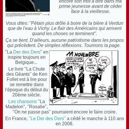
encore son mot à dire dans ma
prime jeunesse avant de céder
face à la vieillesse.
Vous dites: "Pétain plus drôle à boire de la bière à Verdun
que de l'eau à Vichy. Le flair des Américains qui arrivent
quand les choses se terminent".
Ça se tient. D'ailleurs, aucune patriotisme dans les propos
qui précèdent. De simples réflexions. Tournons la page.
"La
Der des Ders
" en
inspire toujours en
Belgique...
Le livre "La Chute
des Géants" de Ken
Follet est à lire pour
se remettre dans
l'époque du début du
20ème siècle.
Les chansons
"La
Madelon", "Rosalie",
"On ne passe pas" pourraient encore le faire croire.
En France,
"Le Der des Ders"
a cédé le manche à 110 ans
en 2008.