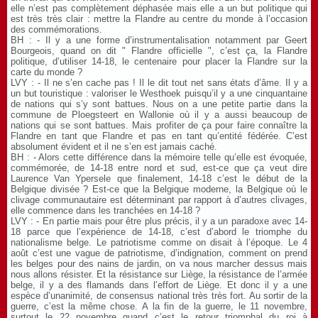
elle n’est pas complètement déphasée mais elle a un but politique qui
est très très clair : mettre la Flandre au centre du monde à l’occasion
des commémorations.
BH : - Il y a une forme d’instrumentalisation notamment par Geert
Bourgeois, quand on dit " Flandre officielle ", c’est ça, la Flandre
politique, d’utiliser 14-18, le centenaire pour placer la Flandre sur la
carte du monde ?
LVY : - Il ne s’en cache pas ! Il le dit tout net sans états d’âme. Il y a
un but touristique : valoriser le Westhoek puisqu’il y a une cinquantaine
de nations qui s’y sont battues. Nous on a une petite partie dans la
commune de Ploegsteert en Wallonie où il y a aussi beaucoup de
nations qui se sont battues. Mais profiter de ça pour faire connaître la
Flandre en tant que Flandre et pas en tant qu’entité fédérée. C’est
absolument évident et il ne s’en est jamais caché.
BH : - Alors cette différence dans la mémoire telle qu’elle est évoquée,
commémorée, de 14-18 entre nord et sud, est-ce que ça veut dire
Laurence Van Ypersele que finalement, 14-18 c’est le début de la
Belgique divisée ? Est-ce que la Belgique moderne, la Belgique où le
clivage communautaire est déterminant par rapport à d’autres clivages,
elle commence dans les tranchées en 14-18 ?
LVY : - En partie mais pour être plus précis, il y a un paradoxe avec 14-
18 parce que l’expérience de 14-18, c’est d’abord le triomphe du
nationalisme belge. Le patriotisme comme on disait à l’époque. Le 4
août c’est une vague de patriotisme, d’indignation, comment on prend
les belges pour des nains de jardin, on va nous marcher dessus mais
nous allons résister. Et la résistance sur Liège, la résistance de l’armée
belge, il y a des flamands dans l’effort de Liège. Et donc il y a une
espèce d’unanimité, de consensus national très très fort. Au sortir de la
guerre, c’est la même chose. A la fin de la guerre, le 11 novembre,
surtout le 22 novembre quand c’est le retour triomphal du roi à