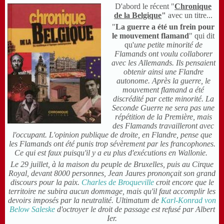
D'abord le récent "
Chronique
de la Belgique
"
avec un titre...
"
La guerre a été un frein pour
le mouvement flamand
" qui dit
qu'
une petite minorité de
Flamands ont voulu collaborer
avec les Allemands. Ils pensaient
obtenir ainsi une Flandre
autonome. Après la guerre, le
mouvement flamand a été
discrédité par cette minorité. La
Seconde Guerre ne sera pas une
répétition de la Première, mais
des Flamands travailleront avec
l'occupant. L'opinion publique de droite, en Flandre, pense que
les Flamands ont été punis trop sévèrement par les francophones.
Ce qui est faux puisqu'il y a eu plus d'exécutions en Wallonie.
Le 29 juillet, à la maison du peuple de Bruxelles, puis au Cirque
Royal, devant 8000 personnes, Jean Jaures prononçait son grand
discours pour la paix.
Charles de Broqueville
croit encore que le
territoire ne subira aucun dommage, mais qu'il faut accomplir les
devoirs imposés par la neutralité. Ultimatum de
Karl-Konrad von
Below Saleske
d'octroyer le droit de passage est refusé par Albert
Ier.