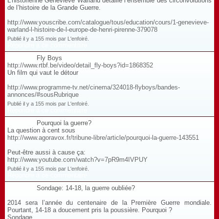
L’historienne Geneviève Warland détaille l’ensemble des circonvolutions
de l’histoire de la Grande Guerre.
http://www.youscribe.com/catalogue/tous/education/cours/1-genevieve-
warland-l-histoire-de-l-europe-de-henri-pirenne-379078
Publié il y a 155 mois par L'enfoiré.
Répondre à ce commentaire
Fly Boys
http://www.rtbf.be/video/detail_fly-boys?id=1868352
Un film qui vaut le détour
http://www.programme-tv.net/cinema/324018-flyboys/bandes-
annonces/#sousRubrique
Publié il y a 155 mois par L'enfoiré.
Répondre à ce commentaire
Pourquoi la guerre?
La question à cent sous
http://www.agoravox.fr/tribune-libre/article/pourquoi-la-guerre-143551
Peut-être aussi à cause ça:
http://www.youtube.com/watch?v=7pR9m4IVPUY
Publié il y a 155 mois par L'enfoiré.
Répondre à ce commentaire
Sondage: 14-18, la guerre oubliée?
2014 sera l’année du centenaire de la Première Guerre mondiale.
Pourtant, 14-18 a doucement pris la poussière. Pourquoi ?
Sondage...