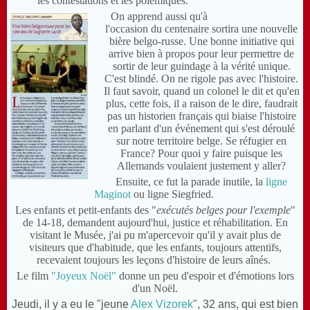
les contestations et les polémiques.
On apprend aussi qu'à
l'occasion du centenaire sortira une nouvelle
bière belgo-russe.
Une bonne initiative qui
arrive bien à propos pour leur permettre de
sortir de leur guindage à la vérité unique.
C'est blindé. On ne rigole pas avec l'histoire.
Il faut savoir, quand un colonel le dit et qu'en
plus, cette fois, il a raison de le dire, faudrait
pas un historien français qui biaise l'histoire
en parlant d'un événement qui s'est déroulé
sur notre territoire belge. Se réfugier en
France? Pour quoi y faire puisque les
Allemands voulaient justement y aller?
Ensuite, ce fut la parade inutile, la
ligne
Maginot
ou ligne Siegfried.
Les enfants et petit-enfants des "
exécutés belges pour l'exemple
"
de 14-18, demandent aujourd'hui, justice et réhabilitation. En
visitant le Musée, j'ai pu m'apercevoir qu'il y avait plus de
visiteurs que d'habitude, que les enfants, toujours attentifs,
recevaient toujours les leçons d'histoire de leurs aînés.
Le film
"Joyeux Noël"
donne un peu d'espoir et d'émotions lors
d'un Noël.
Jeudi, il y a eu le "jeune
Alex Vizorek
"
, 32 ans,
qui est bien