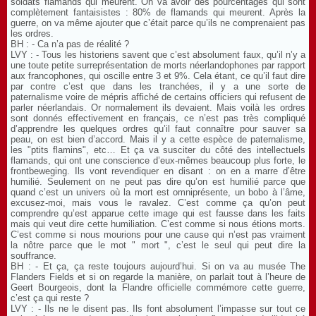
soldats flamands qui meurent. On va avoir des pourcentages qui sont
complètement fantaisistes : 80% de flamands qui meurent. Après la
guerre, on va même ajouter que c’était parce qu’ils ne comprenaient pas
les ordres.
BH : - Ca n’a pas de réalité ?
LVY : - Tous les historiens savent que c’est absolument faux, qu’il n’y a
une toute petite surreprésentation de morts néerlandophones par rapport
aux francophones, qui oscille entre 3 et 9%. Cela étant, ce qu’il faut dire
par contre c’est que dans les tranchées, il y a une sorte de
paternalisme voire de mépris affiché de certains officiers qui refusent de
parler néerlandais. Or normalement ils devaient. Mais voilà les ordres
sont donnés effectivement en français, ce n’est pas très compliqué
d’apprendre les quelques ordres qu’il faut connaître pour sauver sa
peau, on est bien d’accord. Mais il y a cette espèce de paternalisme,
les "ptits flamins", etc… Et ça va susciter du côté des intellectuels
flamands, qui ont une conscience d’eux-mêmes beaucoup plus forte, le
frontbeweging. Ils vont revendiquer en disant : on en a marre d’être
humilié. Seulement on ne peut pas dire qu’on est humilié parce que
quand c’est un univers où la mort est omniprésente, un bobo à l’âme,
excusez-moi, mais vous le ravalez. C’est comme ça qu’on peut
comprendre qu’est apparue cette image qui est fausse dans les faits
mais qui veut dire cette humiliation. C’est comme si nous étions morts.
C’est comme si nous mourions pour une cause qui n’est pas vraiment
la nôtre parce que le mot " mort ", c’est le seul qui peut dire la
souffrance.
BH : - Et ça, ça reste toujours aujourd’hui. Si on va au musée The
Flanders Fields et si on regarde la manière, on parlait tout à l’heure de
Geert Bourgeois, dont la Flandre officielle commémore cette guerre,
c’est ça qui reste ?
LVY : - Ils ne le disent pas. Ils font absolument l’impasse sur tout ce