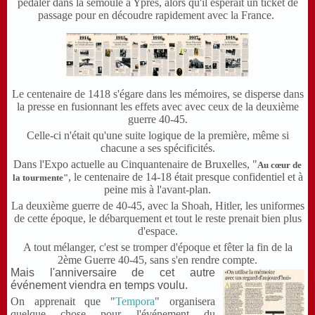
pédaler dans la semoule à Ypres, alors qu'il espérait un ticket de
passage pour en découdre rapidement avec la France.
Le centenaire de 1418 s'égare dans les mémoires, se disperse dans
la presse en fusionnant les effets avec avec ceux de la deuxième
guerre 40-45.
Celle-ci n'était qu'une suite logique de la première, même si
chacune a ses spécificités.
Dans l'Expo actuelle au Cinquantenaire de Bruxelles, "
Au cœur de
, le centenaire de 14-18 était presque confidentiel et à
la tourmente"
peine mis à l'avant-plan.
La deuxième guerre de 40-45, avec la Shoah, Hitler, les uniformes
de cette époque, le débarquement et tout le reste prenait bien plus
d'espace.
A tout mélanger, c'est se tromper d'époque et fêter la fin de la
2ème Guerre 40-45, sans s'en rendre compte.
Mais l'anniversaire de cet autre
événement viendra en temps voulu.
On apprenait que "
Tempora
" organisera
quelque chose pour l'événement du