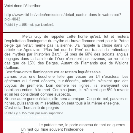
Voici donc l'Alberthon
http://www.rtbf.be/video/emissions/detail_cactus-dans-le-waterzooi?
pid=4043
Publié il y a 155 mois par L'enfoiré.
Répondre à ce commentaire
Merci Guy de rappeler cette honte qu'est, fut et restera
l'exploitation flamingante du mythe du brave flamand mort pour la Patrie
belge qui n'était même pas la sienne. J'ai rappelé la chose dans un
article sur Agoravox. "Plus fort que Le Pen" qui traitait du traficotage
des mythes par l'historien Bart.". Si près de 60% des soldats anglais
engagés dans la bataille de l'Yser n'en sont pas revenus, ce ne fut le
cas que de 15% des Belges. Autant de Flamands que de Wallons
d'ailleurs.
L'extrême-droite flamingante est et restera inguérissable.
Jamais plus une boucherie telle que vécue en 14 n'existera. Les
généraux qui furent décorés, sur-décorés, admirés n'étaient que des
voyous de première. Loin derrière les lignes, ils envoyaient des
bataillons entiers à la mort. Certains jours, ils n'étaient que 5% à revenir
et on les considérait comme suspects.
Si une autre guerre éclate, elle sera atomique. Coup de bol, pauvres et
riches, puissants ou misérables, on sera tous à la même enseigne.
C'est cela l'humanité de progrès.
Publié il y a 155 mois par alain sapanhine.
Répondre à ce commentaire
Le patriotisme, le porte-drapeau de tant de guerres.
Un mot qui frise souvent l’indécence.