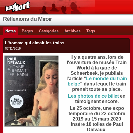
Réflexions du Miroir
Notes
Pages
Catégories
Archives
Tags
L'homme qui aimait les trains
07/11/2019
Il y a quatre ans, lors de
l'ouverture de musée Train
World à la gare de
Schaerbeek, je publiais
l'article "
Le monde du train
belge
" dans lequel le train
prenait toute sa place.
Les photos de ce billet
en
témoignent encore.
Le 25 octobre, une expo
temporaire du 22 octobre
2019 au 15 mars 2020
insère 18 toiles de Paul
Delvaux.