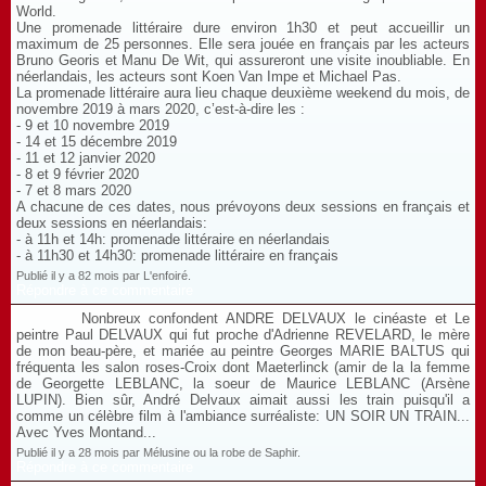
World.
Une promenade littéraire dure environ 1h30 et peut accueillir un
maximum de 25 personnes. Elle sera jouée en français par les acteurs
Bruno Georis et Manu De Wit, qui assureront une visite inoubliable. En
néerlandais, les acteurs sont Koen Van Impe et Michael Pas.
La promenade littéraire aura lieu chaque deuxième weekend du mois, de
novembre 2019 à mars 2020, c’est-à-dire les :
- 9 et 10 novembre 2019
- 14 et 15 décembre 2019
- 11 et 12 janvier 2020
- 8 et 9 février 2020
- 7 et 8 mars 2020
A chacune de ces dates, nous prévoyons deux sessions en français et
deux sessions en néerlandais:
- à 11h et 14h: promenade littéraire en néerlandais
- à 11h30 et 14h30: promenade littéraire en français
Publié il y a 82 mois par L'enfoiré.
Répondre à ce commentaire
Nonbreux confondent ANDRE DELVAUX le cinéaste et Le
peintre Paul DELVAUX qui fut proche d'Adrienne REVELARD, le mère
de mon beau-père, et mariée au peintre Georges MARIE BALTUS qui
fréquenta les salon roses-Croix dont Maeterlinck (amir de la la femme
de Georgette LEBLANC, la soeur de Maurice LEBLANC (Arsène
LUPIN). Bien sûr, André Delvaux aimait aussi les train puisqu'il a
comme un célèbre film à l'ambiance surréaliste: UN SOIR UN TRAIN...
Avec Yves Montand...
Publié il y a 28 mois par Mélusine ou la robe de Saphir.
Répondre à ce commentaire