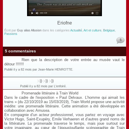
Eriofne
Écrit par
Guy alias Allusion
dans les catégories
Actualité
,
Art et culture
,
Belgique
,
Passions
5
5 commentaires
Rien que la description de votre entrée au musée vaut le
détour !!!!!!!
Publié il y a 82 mois par Jean-Marie HENROTTE.
Répondre à ce commentaire
:-)) :-)) :-))
Publié il y a 82 mois par L'enfoiré.
Promenade littéraire à Train World
Dans le cadre de l'exposition « Paul Delvaux. L’homme qui aimait les
trains » (du 22/10/2019 au 15/03/2019), Train World propose une activité
inédite: une promenade littéraire. Cette animation a été développée en
collaboration avec Amusea.
En compagnie d’un acteur professionnel, vous partez en voyage avec
Victor Hugo, Saint-Exupéry, Emile Verhaeren et d’autres grand noms de
la littérature. La promenade traverse le temps, mais joue surtout sur
votre imaginaire, au cœur de l’époustouflante scénographie de Train