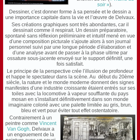
soir
»
).
Dessiner, c'est donner forme à sa pensée et le dessin a
une importance capitale dans la vie et l’œuvre de Delvaux.
Ses créations graphiques sont très abondantes, car il
dessinait comme il respirait. Un dessin préparatoire,
spontané sans réflexion préliminaire et intuitif mené en vue
d'une composition picturale s'ajoute alors à son journal
personnel suivi par une longue période d'élaboration et
d'une analyse avant de passer à la phase ultime par
ossature sous-jacente envoyé sur le support définitif, une
fois satisfait.
Le principe de la perspective crée l'illusion de profondeur
et happe le spectateur dans la scène. Au début du 20ème
siècle, la nature et le monde moderne donnent des signes
manifestes d'une industrie croissante étaient entrés sur ses
toiles avec la locomotive à vapeur soufflante du pays
mosan en s'installant définitivement dans son monde
imaginaire colorié avec une palette limitée au gris, brun,
bleu et vert pour éviter tout effet ostentatoire.
Contrairement à un
peintre comme
Vincent
Van Gogh,
Delvaux a
un engouement de la