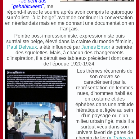
-
Je bent dus
"gehabitueerd
"
, me
répond-il avec le sourire après avoir compris le quiproquo
surréaliste "à la belge" avant de continuer la conversation
en néerlandais mais en me donnant une documentation en
français.
Peintre post-impressionniste, expressionniste puis
surréaliste belge, élevé dans la crainte du monde féminin,
Paul Delvaux
, a été influencé par
James Ensor
à peindre
des squelettes. Mais, à chacun des changements
d'inspiration, il a détruit ses tableaux précédent dont ceux
de l'époque 1920-1924.
Les thèmes récurrents de
son œuvre se
caractérisent par la
représentation de femmes
nues, d'hommes habillés
en costume et des
éphèbes dans une attitude
hiératique et figée au sein
d'un paysage ou d'un
milieu urbain figé, mais il a
surtout vécu dans son
univers favori de gares de
chemin de fer (
«
Trains du