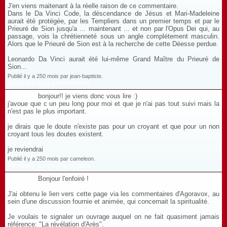
J'en viens maitenant à la réelle raison de ce commentaire.
Dans le Da Vinci Code, la déscendance de Jésus et Mari-Madeleine
aurait été protégée, par les Templiers dans un premier temps et par le
Prieuré de Sion jusqu'a ... maintenant ... et non par l'Opus Dei qui, au
passage, vois la chrétienneté sous un angle complétement masculin.
Alors que le Prieuré de Sion est à la recherche de cette Déesse perdue.
Leonardo Da Vinci aurait été lui-même Grand Maître du Prieuré de
Sion...
Publié il y a 250 mois par jean-baptiste.
Répondre à ce commentaire
bonjour!! je viens donc vous lire :)
j'avoue que c un peu long pour moi et que je n'ai pas tout suivi mais la
n'est pas le plus important.
je dirais que le doute n'existe pas pour un croyant et que pour un non
croyant tous les doutes existent.
je reviendrai
Publié il y a 250 mois par cameleon.
Répondre à ce commentaire
Bonjour l'enfoiré !
J'ai obtenu le lien vers cette page via les commentaires d'Agoravox, au
sein d'une discussion fournie et animée, qui concernait la spiritualité.
Je voulais te signaler un ouvrage auquel on ne fait quasiment jamais
référence: "La révélation d'Arès".