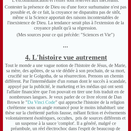
L'excommunication et l'enfer sont réservés aux mécréants.
Contester la présence de Dieu ou d'une force surhumaine n'est pas
possible et, de ce fait, la croyance ne disparaitra pas de sitôt,
même si la Science apportait des raisons incontestables de
l'inexistence de Dieu. La tendance serait plus à l'extension de la
croyance plutôt qu'à sa régression.
(Mes sources pour ce qui précède: "Sciences et Vie")
...
4. L'histoire vue autrement
Tout le monde a une vague notion de l'histoire de Jésus, de Marie,
sa mère, des apôtres, de sa vie dédiée à son prochain, de sa mort,
crucifié sur le Golgotha, de sa résurrection. Prenons un chemin
différent. Par l'intermédiaire d'un roman dont le succès à scandale,
appuyé par la publicité, le marketing et les médias qui ont senti
l'affaire financière que l'on pouvait en tirer une fois traduit en de
nombreuses langues. Je veux parler de ce livre récent de Dan
Brown le "
Da Vinci Code
" qui approche l'histoire de la religion
chrétienne sous un angle romancé pour le moins inhabituel: une
thèse sur la chrétienté parfois fausse, mêlant fiction et événements
volontairement ésotériques, occultes, pris de sources différents et
un suspense à la sauce 'complot'. Il a généré, malgré ce
préambule, un réel électrochoc dans l'esprit de beaucoup de