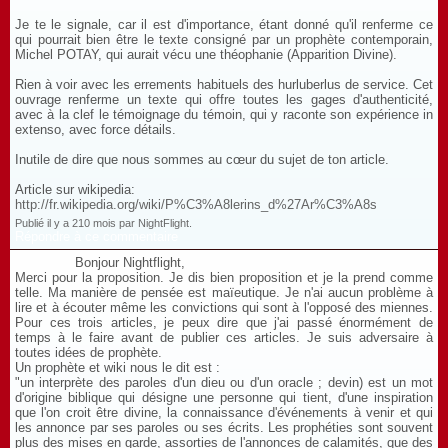
Je te le signale, car il est d'importance, étant donné qu'il renferme ce
qui pourrait bien être le texte consigné par un prophète contemporain,
Michel POTAY, qui aurait vécu une théophanie (Apparition Divine).
Rien à voir avec les errements habituels des hurluberlus de service. Cet
ouvrage renferme un texte qui offre toutes les gages d'authenticité,
avec à la clef le témoignage du témoin, qui y raconte son expérience in
extenso, avec force détails.
Inutile de dire que nous sommes au cœur du sujet de ton article.
Article sur wikipedia:
http://fr.wikipedia.org/wiki/P%C3%A8lerins_d%27Ar%C3%A8s
Publié il y a 210 mois par NightFlight.
Répondre à ce commentaire
Bonjour Nightflight,
Merci pour la proposition. Je dis bien proposition et je la prend comme
telle. Ma manière de pensée est maïeutique. Je n'ai aucun problème à
lire et à écouter même les convictions qui sont à l'opposé des miennes.
Pour ces trois articles, je peux dire que j'ai passé énormément de
temps à le faire avant de publier ces articles. Je suis adversaire à
toutes idées de prophète.
Un prophète et wiki nous le dit est :
"un interprète des paroles d'un dieu ou d'un oracle ; devin) est un mot
d'origine biblique qui désigne une personne qui tient, d'une inspiration
que l'on croit être divine, la connaissance d'événements à venir et qui
les annonce par ses paroles ou ses écrits. Les prophéties sont souvent
plus des mises en garde, assorties de l'annonces de calamités, que des