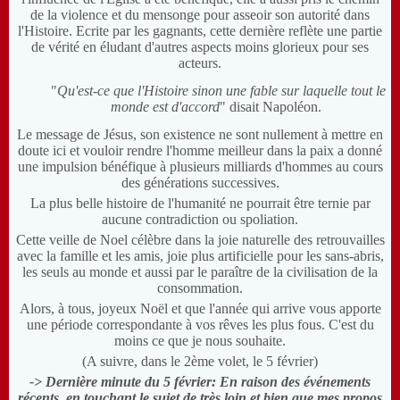
de la violence et du mensonge pour asseoir son autorité dans
l'Histoire. Ecrite par les gagnants, cette dernière reflète une partie
de vérité en éludant d'autres aspects moins glorieux pour ses
acteurs.
"
Qu'est-ce que l'Histoire sinon une fable sur laquelle tout le
monde est d'accord
" disait Napoléon.
Le message de Jésus, son existence ne sont nullement à mettre en
doute ici et vouloir rendre l'homme meilleur dans la paix a donné
une impulsion bénéfique à plusieurs milliards d'hommes au cours
des générations successives.
La plus belle histoire de l'humanité ne pourrait être ternie par
aucune contradiction ou spoliation.
Cette veille de Noel célèbre dans la joie naturelle des retrouvailles
avec la famille et les amis, joie plus artificielle pour les sans-abris,
les seuls au monde et aussi par le paraître de la civilisation de la
consommation.
Alors, à tous, joyeux Noël et que l'année qui arrive vous apporte
une période correspondante à vos rêves les plus fous. C'est du
moins ce que je nous souhaite.
(A suivre, dans le 2ème volet, le 5 février)
-> Dernière minute du 5 février: En raison des événements
récents, en touchant le sujet de très loin et bien que mes propos