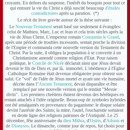
croyants. En dehors du suspense, l'intérêt du bouquin pour tout ce
qui entoure la vie du Christ a déjà suscité beaucoup
d'études
contradictoires
après sa parution. (*)
Le récit du livre gravite autour de la thèse suivante :
Le
Nouveau Testament
serait basé sur seulement 4 évangiles:
celui de Mathieu, Marc, Luc et Jean et cela trois siècles après la
vie de Jésus Christ. L'empereur romain
Constantin le Grand
,
après une période de troubles incessants, sentait proche la division
de l'Empire et commanda cette nouvelle version du Testament du
Christ. Par la suite, il obligea la population à se convertir à un
Christianisme amendé comme religion d'Etat. Pour raison
politique, le
Concile de Nicée
déclarait ainsi que Jésus devait
devenir le fils de Dieu et, par là, immortel. L'obédience à l'Eglise
Catholique Romaine était devenue obligatoire pour obtenir son
salut. Ce "vol" de l'idée de Jésus mortel et ayant une vie humaine,
décrite dans l'
'Ancien Testament
, devait disparaître et être
remplacé par une nouvelle version qui le rendait "Messie
divin". Les premiers chrétiens étaient devenus des hérétiques en
restant attachés à l'idée originelle. Beaucoup de symboles hybrides
ont été amalgamés en provenance du paganisme: le disque solaire
devint l'auréole des Saints; la mitre, l'autel, l'eucharistie sortaient
en droite ligne des religions païennes de l'Antiquité. Le 25
décembre, fête anniversaire du
dieu Mithra
, d'
Osiris
, d'
Adonis
et
de
Dionysos
. Le dimanche, comme jour de repos, fut choisi pour