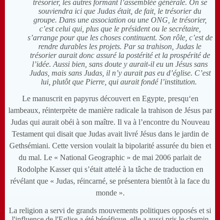
trésorier, les autres formant l’assemblée générale. On se
souviendra ici que Judas était, de fait, le trésorier du
groupe. Dans une association ou une ONG, le trésorier,
c’est celui qui, plus que le président ou le secrétaire,
s’arrange pour que les choses continuent. Son rôle, c’est de
rendre durables les projets. Par sa trahison, Judas le
trésorier aurait donc assuré la postérité et la prospérité de
l’idée. Aussi bien, sans doute y aurait-il eu un Jésus sans
Judas, mais sans Judas, il n’y aurait pas eu d’église. C’est
lui, plutôt que Pierre, qui aurait fondé l’institution.
Le manuscrit en papyrus découvert en Egypte, presqu‘en
lambeaux, réinterprète de manière radicale la trahison de Jésus par
Judas qui aurait obéi à son maître. Il va à l’encontre du Nouveau
Testament qui disait que Judas avait livré Jésus dans le jardin de
Gethsémiani. Cette version voulait la bipolarité assurée du bien et
du mal. Le « National Geographic » de mai 2006 parlait de
Rodolphe Kasser qui s’était attelé à la tâche de traduction en
révélant que « Judas, réincarné, se présentera bientôt à la face du
monde ».
La religion a servi de grands mouvements politiques opposés et si
l'influence de l'Eglise a été bénéfique, elle a aussi pris le chemin