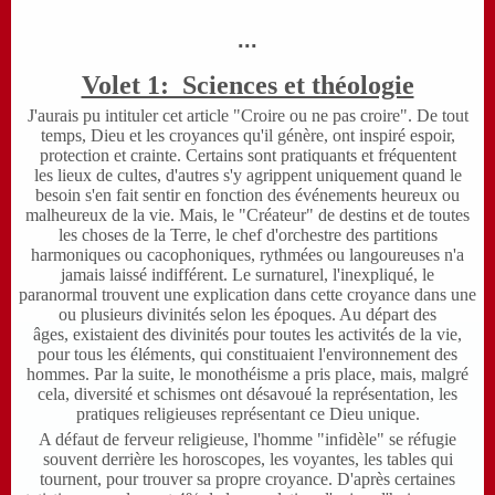
...
Volet 1: Sciences et théologie
J'aurais pu intituler cet article "Croire ou ne pas croire". De tout
temps, Dieu et les croyances qu'il génère, ont inspiré espoir,
protection et crainte. Certains sont pratiquants et fréquentent
les lieux de cultes, d'autres s'y agrippent uniquement quand le
besoin s'en fait sentir en fonction des événements heureux ou
malheureux de la vie. Mais, le "Créateur" de destins et de toutes
les choses de la Terre, le chef d'orchestre des partitions
harmoniques ou cacophoniques, rythmées ou langoureuses n'a
jamais laissé indifférent. Le surnaturel, l'inexpliqué, le
paranormal trouvent une explication dans cette croyance dans une
ou plusieurs divinités selon les époques. Au départ des
âges, existaient des divinités pour toutes les activités de la vie,
pour tous les éléments, qui constituaient l'environnement des
hommes. Par la suite, le monothéisme a pris place, mais, malgré
cela, diversité et schismes ont désavoué la représentation, les
pratiques religieuses représentant ce Dieu unique.
A défaut de ferveur religieuse, l'homme "infidèle" se réfugie
souvent derrière les horoscopes, les voyantes, les tables qui
tournent, pour trouver sa propre croyance. D'après certaines