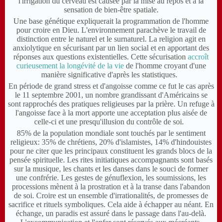
l'irrigation du cerveau est causée par la mise au repos et à la
sensation de bien-être spatiale.
Une base génétique expliquerait la programmation de l'homme
pour croire en Dieu. L'environnement parachève le travail de
distinction entre le naturel et le surnaturel. La religion agit en
anxiolytique en sécurisant par un lien social et en apportant des
réponses aux questions existentielles. Cette sécurisation
accroît
curieusement la longévité de la vie
de l'homme croyant d'une
manière significative d'après les statistiques.
En période de grand stress et d'angoisse comme ce fut le cas après
le 11 septembre 2001, un nombre grandissant d'Américains se
sont rapprochés des pratiques religieuses par la prière. Un refuge à
l'angoisse face à la mort apporte une acceptation plus aisée de
celle-ci et une presqu'illusion du contrôle de soi.
85% de la population mondiale sont touchés par le sentiment
religieux: 35% de chrétiens, 20% d'islamistes, 14% d'hindouistes
pour ne citer que les principaux constituent les grands blocs de la
pensée spirituelle. Les rites initiatiques accompagnants sont basés
sur la musique, les chants et les danses dans le souci de former
une confrérie. Les gestes de génuflexion, les soumissions, les
processions mènent à la prostration et à la transe dans l'abandon
de soi. Croire est un ensemble d'irrationalités, de promesses de
sacrifice et rituels symboliques. Cela aide à échapper au néant. En
échange, un paradis est assuré dans le passage dans l'au-delà.