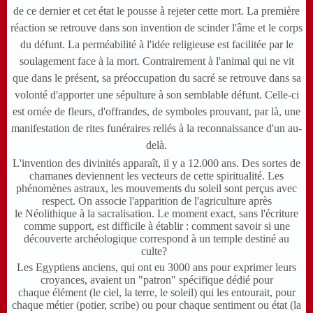
de ce dernier et cet état le pousse à rejeter cette mort. La première
réaction se retrouve dans son invention de scinder l'âme et le corps
du défunt. La perméabilité à l'idée religieuse est facilitée par le
soulagement face à la mort. Contrairement à l'animal qui ne vit
que dans le présent, sa préoccupation du sacré se retrouve dans sa
volonté d'apporter une sépulture à son semblable défunt. Celle-ci
est ornée de fleurs, d'offrandes, de symboles prouvant, par là, une
manifestation de rites funéraires reliés à la reconnaissance d'un au-
delà.
L'invention des divinités apparaît, il y a 12.000 ans. Des sortes de
chamanes deviennent les vecteurs de cette spiritualité. Les
phénomènes astraux, les mouvements du soleil sont perçus avec
respect. On associe l'apparition de l'agriculture après
le Néolithique à la sacralisation. Le moment exact, sans l'écriture
comme support, est difficile à établir : comment savoir si une
découverte archéologique correspond à un temple destiné au
culte?
Les Egyptiens anciens, qui ont eu 3000 ans pour exprimer leurs
croyances, avaient un "patron" spécifique dédié pour
chaque élément (le ciel, la terre, le soleil) qui les entourait, pour
chaque métier (potier, scribe) ou pour chaque sentiment ou état (la