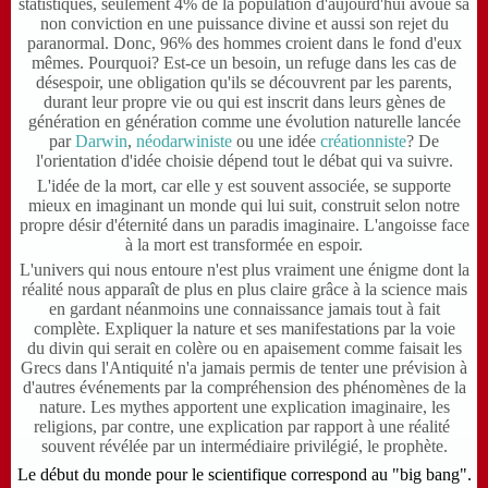
statistiques, seulement 4% de la population d'aujourd'hui avoue sa
non conviction en une puissance divine et aussi son rejet du
paranormal. Donc, 96% des hommes croient dans le fond d'eux
mêmes. Pourquoi? Est-ce un besoin, un refuge dans les cas de
désespoir, une obligation qu'ils se découvrent par les parents,
durant leur propre vie ou qui est inscrit dans leurs gènes de
génération en génération comme une évolution naturelle lancée
par
Darwin
,
néodarwiniste
ou une idée
créationniste
? De
l'orientation d'idée choisie dépend tout le débat qui va suivre.
L'idée de la mort, car elle y est souvent associée, se supporte
mieux en imaginant un monde qui lui suit, construit selon notre
propre désir d'éternité dans un paradis imaginaire. L'angoisse face
à la mort est transformée en espoir.
L'univers qui nous entoure n'est plus vraiment une énigme dont la
réalité nous apparaît de plus en plus claire grâce à la science mais
en gardant néanmoins une connaissance jamais tout à fait
complète. Expliquer la nature et ses manifestations par la voie
du divin qui serait en colère ou en apaisement comme faisait les
Grecs dans l'Antiquité n'a jamais permis de tenter une prévision à
d'autres événements par la compréhension des phénomènes de la
nature. Les mythes apportent une explication imaginaire, les
religions, par contre, une explication par rapport à une réalité
souvent révélée par un intermédiaire privilégié, le prophète.
Le début du monde pour le scientifique correspond au "big bang".