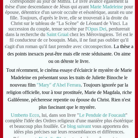
correspondre au jour de Mithra. Le livre avance également la
thèse d'une descendance de Jésus qui ayant
Marie Madeleine
pour
épouse, détentrice d'un savoir occulte et eésotérique, aurait eu une
fille. Toujours, d'après le livre, elle se trouverait à la droite du
Christ sur le tableau de "La Scène" de Léonard de Vinci. La
succession du couple, tenue secrète par l'
Opus Dei
, perdurerait
dans la recherche du
Saint Graal
chez les Mérovingiens. Tel est le
fil conducteur de ce bouquin. Mais, il ne faut pas oublier qu'il
s'agit d'un roman qu'il faut prendre avec circonspection.
La thèse a
des points inexacts peut-être mais elle reste séduisante. On aime
ou on déteste le livre.
Tout récemment, le cinéma essaye d'éclaircir le mystère de Marie
Madeleine en présentant sous les traits de Juliette Binoche le
nouveau film
"Mary" d'Abel Ferrara
. Toujours ignorée par la
religion officielle, tour à tour prostituée, Marie de Magdala, riche
Galiléenne, pécheresse repentie ou épouse du Christ. Rien n'est
plus fascinant que le mystère.
Umberto Ecco
, lui, dans son livre "
Le Pendule de Foucault
"
complète l'idée des Ordres religieux d'une manière plus ésotérique
et beaucoup plus fouillée. Ce
blog suivant
vous apportera des
idées plus précises sur leurs ressemblances et différences.