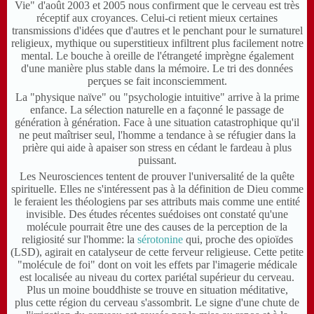
Vie" d'août 2003 et 2005 nous confirment que le cerveau est très
réceptif aux croyances. Celui-ci retient mieux certaines
transmissions d'idées que d'autres et le penchant pour le surnaturel
religieux, mythique ou superstitieux infiltrent plus facilement notre
mental. Le bouche à oreille de l'étrangeté imprègne également
d'une manière plus stable dans la mémoire. Le tri des données
perçues se fait inconsciemment.
La "physique naïve" ou "psychologie intuitive" arrive à la prime
enfance. La sélection naturelle en a façonné le passage de
génération à génération. Face à une situation catastrophique qu'il
ne peut maîtriser seul, l'homme a tendance à se réfugier dans la
prière qui aide à apaiser son stress en cédant le fardeau à plus
puissant.
Les Neurosciences tentent de prouver l'universalité de la quête
spirituelle. Elles ne s'intéressent pas à la définition de Dieu comme
le feraient les théologiens par ses attributs mais comme une entité
invisible. Des études récentes suédoises ont constaté qu'une
molécule pourrait être une des causes de la perception de la
religiosité sur l'homme: la
sérotonine
qui, proche des opioïdes
(LSD), agirait en catalyseur de cette ferveur religieuse. Cette petite
"molécule de foi" dont on voit les effets par l'imagerie médicale
est localisée au niveau du cortex pariétal supérieur du cerveau.
Plus un moine bouddhiste se trouve en situation méditative,
plus cette région du cerveau s'assombrit. Le signe d'une chute de