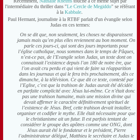
Récemment,
Nathalie Rheims
touche à ce même sujet par
l'intermédiaire du thriller dans "
Le Cercle de Megiddo
" se référant
à la
Kabbale
.
Paul Hermant, journaliste à la RTBF parlait d'un évangile selon
Judas en ces termes:
On se dit que, non seulement, les choses ne disparaissent
jamais mais qu’en plus elles reviennent au bon moment. On
parle ces jours-ci, qui sont des jours importants pour
l’église catholique, nous sommes dans le temps de Pâques,
n’est-ce pas, de l’Evangile selon Judas, un texte dont on
connaissait l’existence depuis l’an 180 de notre ère, que
l’on avait cru perdu et qui vient de faire sa réapparition
dans les journaux et qui le fera très prochainement, dès ce
dimanche, à la télévision. Ce que dit ce texte, contesté par
l’Eglise, c’est que la trahison de Judas aurait été décidée
en parfaite complicité avec Jésus lui-même. Ce n’était donc
pas une trahison humaine, mais une mission divine qui
devait affirmer le caractère définitivement spirituel de
l’existence de Jésus. Bref, cette trahison devait installer,
organiser et codifier le mythe. Elle était nécessaire pour que
le christianisme ait un futur. Il est parfois tentant de
considérer le groupe des apôtres comme une ONG, dont
Jésus aurait été le fondateur et le président, Pierre
l’administrateur délégué, Matthieu le secrétaire et Judas le