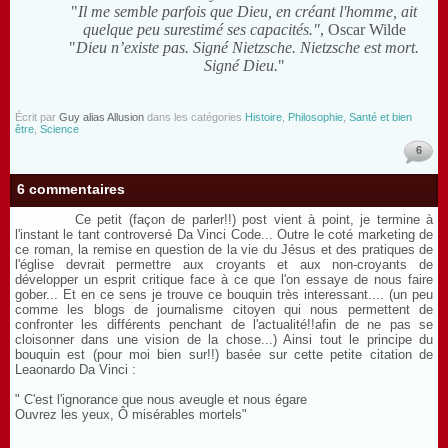
"
Il me semble parfois que Dieu, en créant l'homme, ait
quelque peu surestimé ses capacités."
, Oscar Wilde
"
Dieu n’existe pas. Signé Nietzsche.
Nietzsche est mort.
Signé Dieu.
"
Écrit par
Guy alias Allusion
dans les catégories
Histoire
,
Philosophie
,
Santé et bien
être
,
Science
6
6 commentaires
Ce petit (façon de parler!!) post vient à point, je termine à
l'instant le tant controversé Da Vinci Code... Outre le coté marketing de
ce roman, la remise en question de la vie du Jésus et des pratiques de
l'église devrait permettre aux croyants et aux non-croyants de
développer un esprit critique face à ce que l'on essaye de nous faire
gober... Et en ce sens je trouve ce bouquin très interessant.... (un peu
comme les blogs de journalisme citoyen qui nous permettent de
confronter les différents penchant de l'actualité!!afin de ne pas se
cloisonner dans une vision de la chose...) Ainsi tout le principe du
bouquin est (pour moi bien sur!!) basée sur cette petite citation de
Leaonardo Da Vinci :
" C'est l'ignorance que nous aveugle et nous égare
Ouvrez les yeux, Ô misérables mortels"