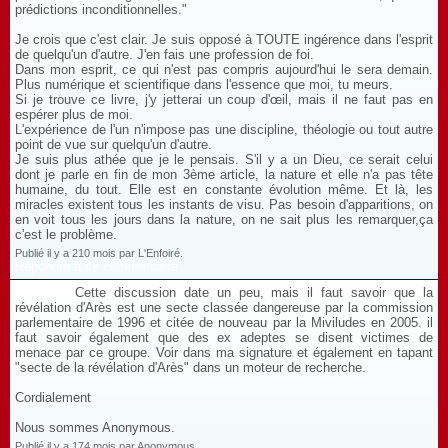
prédictions inconditionnelles."
Je crois que c'est clair. Je suis opposé à TOUTE ingérence dans l'esprit
de quelqu'un d'autre. J'en fais une profession de foi.
Dans mon esprit, ce qui n'est pas compris aujourd'hui le sera demain.
Plus numérique et scientifique dans l'essence que moi, tu meurs.
Si je trouve ce livre, j'y jetterai un coup d'œil, mais il ne faut pas en
espérer plus de moi.
L'expérience de l'un n'impose pas une discipline, théologie ou tout autre
point de vue sur quelqu'un d'autre.
Je suis plus athée que je le pensais. S'il y a un Dieu, ce serait celui
dont je parle en fin de mon 3ème article, la nature et elle n'a pas tête
humaine, du tout. Elle est en constante évolution même. Et là, les
miracles existent tous les instants de visu. Pas besoin d'apparitions, on
en voit tous les jours dans la nature, on ne sait plus les remarquer,ça
c'est le problème.
Publié il y a 210 mois par L'Enfoiré.
Répondre à ce commentaire
Cette discussion date un peu, mais il faut savoir que la
révélation d'Arès est une secte classée dangereuse par la commission
parlementaire de 1996 et citée de nouveau par la Miviludes en 2005. il
faut savoir également que des ex adeptes se disent victimes de
menace par ce groupe. Voir dans ma signature et également en tapant
"secte de la révélation d'Arès" dans un moteur de recherche.
Cordialement
Nous sommes Anonymous.
Publié il y a 174 mois par Anonymous.