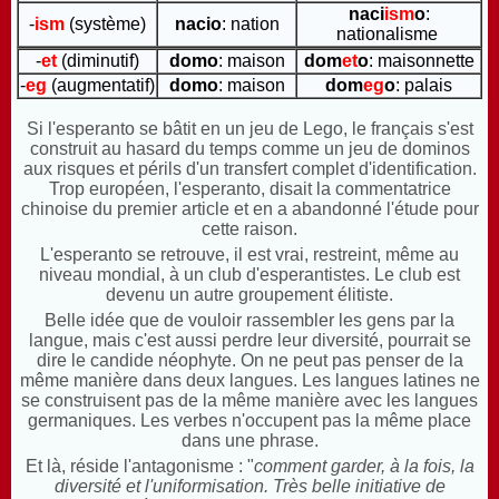
naci
ism
o
:
-
ism
(système)
nacio
: nation
nationalisme
-
et
(
diminutif)
domo
: maison
dom
et
o
: maisonnette
-
eg
(augmentatif)
domo
: maison
dom
eg
o
: palais
Si l'esperanto se bâtit en un jeu de Lego, le français s'est
construit au hasard du temps comme un jeu de dominos
aux risques et périls d'un transfert complet d'identification.
Trop européen, l'esperanto, disait la commentatrice
chinoise du premier article et en a abandonné l'étude pour
cette raison.
L'esperanto se retrouve, il est vrai, restreint, même au
niveau mondial, à un club d'esperantistes. Le club est
devenu un autre groupement élitiste.
Belle idée que de vouloir rassembler les gens par la
langue, mais c'est aussi perdre leur diversité, pourrait se
dire le candide néophyte. On ne peut pas penser de la
même manière dans deux langues. Les langues latines ne
se construisent pas de la même manière avec les langues
germaniques. Les verbes n'occupent pas la même place
dans une phrase.
Et là, réside l'antagonisme : "
comment garder, à la fois, la
diversité et l'uniformisation. Très belle initiative de