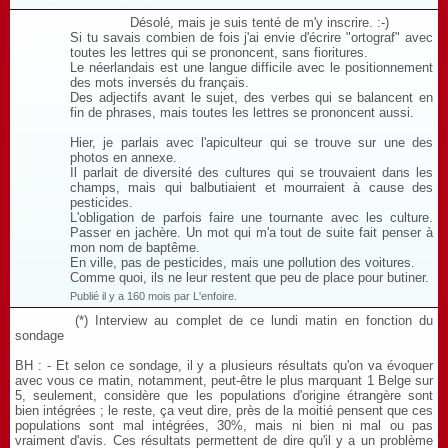
Désolé, mais je suis tenté de m'y inscrire. :-)
Si tu savais combien de fois j'ai envie d'écrire "ortograf" avec
toutes les lettres qui se prononcent, sans fioritures.
Le néerlandais est une langue difficile avec le positionnement
des mots inversés du français.
Des adjectifs avant le sujet, des verbes qui se balancent en
fin de phrases, mais toutes les lettres se prononcent aussi.
Hier, je parlais avec l'apiculteur qui se trouve sur une des
photos en annexe.
Il parlait de diversité des cultures qui se trouvaient dans les
champs, mais qui balbutiaient et mourraient à cause des
pesticides.
L'obligation de parfois faire une tournante avec les culture.
Passer en jachère. Un mot qui m'a tout de suite fait penser à
mon nom de baptême.
En ville, pas de pesticides, mais une pollution des voitures.
Comme quoi, ils ne leur restent que peu de place pour butiner.
Publié il y a 160 mois par L'enfoire.
(*) Interview au complet de ce lundi matin en fonction du
sondage
BH : - Et selon ce sondage, il y a plusieurs résultats qu'on va évoquer
avec vous ce matin, notamment, peut-être le plus marquant 1 Belge sur
5, seulement, considère que les populations d'origine étrangère sont
bien intégrées ; le reste, ça veut dire, près de la moitié pensent que ces
populations sont mal intégrées, 30%, mais ni bien ni mal ou pas
vraiment d'avis. Ces résultats permettent de dire qu'il y a un problème