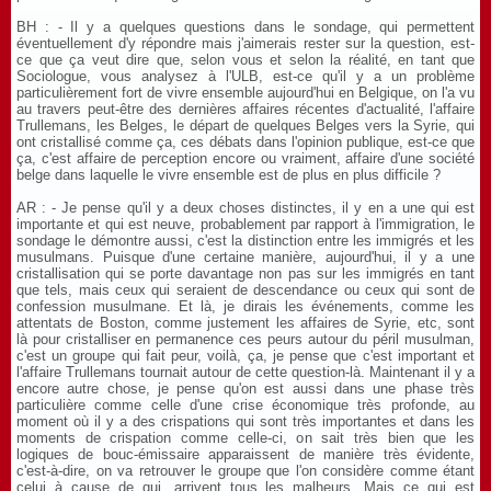
BH : - Il y a quelques questions dans le sondage, qui permettent
éventuellement d'y répondre mais j'aimerais rester sur la question, est-
ce que ça veut dire que, selon vous et selon la réalité, en tant que
Sociologue, vous analysez à l'ULB, est-ce qu'il y a un problème
particulièrement fort de vivre ensemble aujourd'hui en Belgique, on l'a vu
au travers peut-être des dernières affaires récentes d'actualité, l'affaire
Trullemans, les Belges, le départ de quelques Belges vers la Syrie, qui
ont cristallisé comme ça, ces débats dans l'opinion publique, est-ce que
ça, c'est affaire de perception encore ou vraiment, affaire d'une société
belge dans laquelle le vivre ensemble est de plus en plus difficile ?
AR : - Je pense qu'il y a deux choses distinctes, il y en a une qui est
importante et qui est neuve, probablement par rapport à l'immigration, le
sondage le démontre aussi, c'est la distinction entre les immigrés et les
musulmans. Puisque d'une certaine manière, aujourd'hui, il y a une
cristallisation qui se porte davantage non pas sur les immigrés en tant
que tels, mais ceux qui seraient de descendance ou ceux qui sont de
confession musulmane. Et là, je dirais les événements, comme les
attentats de Boston, comme justement les affaires de Syrie, etc, sont
là pour cristalliser en permanence ces peurs autour du péril musulman,
c'est un groupe qui fait peur, voilà, ça, je pense que c'est important et
l'affaire Trullemans tournait autour de cette question-là. Maintenant il y a
encore autre chose, je pense qu'on est aussi dans une phase très
particulière comme celle d'une crise économique très profonde, au
moment où il y a des crispations qui sont très importantes et dans les
moments de crispation comme celle-ci, on sait très bien que les
logiques de bouc-émissaire apparaissent de manière très évidente,
c'est-à-dire, on va retrouver le groupe que l'on considère comme étant
celui à cause de qui, arrivent tous les malheurs. Mais ce qui est