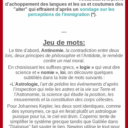
d'achoppement des langues et les us et coutumes des
"alter" qui effraient d'après un
sondage sur les
perceptions de l'immigration
(*).
...
Jeu de mots:
Le titre d'abord,
Antinomie
,
la contradiction entre deux
lois, deux principes de philosophie
et l'Antidote
,
l
e remède
contre un mal moral
.
En choisissant les suffixes grecs,
« logie »
qui veut dire
science et
« nomie », loi
, on découvre quelques
subtilités dans la liste de mots suivants :
•L'
Astrologie,
l'art de prédire les événements d’après
l’inspection qui relie les astres et la vie sur Terre
et
l'Astronomie, la
science qui étudie la position, les
mouvements et la constitution des corps célestes.
Pour Johannes Kepler, les deux sont identiques, comme
des synonymes, ce qui en ferait plutôt un astrologue
puisque pour lui, le ciel est divin. Copernic tente de
simplifier le système grecque tandis que Galilée dans
"Dialogue" fait sauter le lien. Newton utilise le tout pour