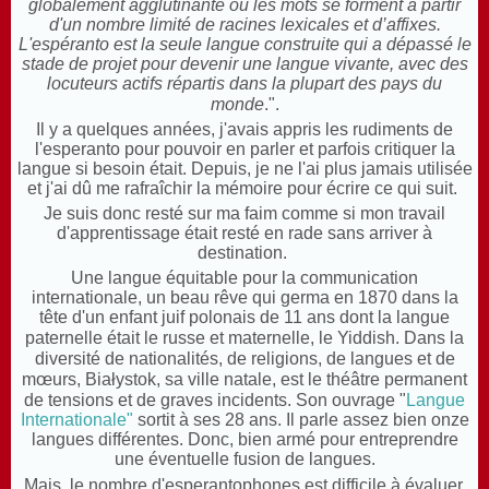
globalement agglutinante où les mots se forment à partir
d'un nombre limité de racines lexicales et d’affixes.
L'espéranto est la seule langue construite qui a dépassé le
stade de projet pour devenir une langue vivante, avec des
locuteurs actifs répartis dans la plupart des pays du
monde
.".
Il y a quelques années, j'avais appris les rudiments de
l'esperanto pour pouvoir en parler et parfois critiquer la
langue si besoin était. Depuis, je ne l'ai plus jamais utilisée
et j'ai dû me rafraîchir la mémoire pour écrire ce qui suit.
Je suis donc resté sur ma faim comme si mon travail
d'apprentissage était resté en rade sans arriver à
destination.
Une langue équitable pour la communication
internationale, un beau rêve qui germa en 1870 dans la
tête d'un enfant juif polonais de 11 ans dont la langue
paternelle était le russe et maternelle, le Yiddish.
Dans la
diversité de nationalités, de religions, de langues et de
mœurs, Białystok, sa ville natale, est le théâtre permanent
de tensions et de graves incidents
. Son ouvrage "
Langue
Internationale"
sortit à ses 28 ans. Il parle assez bien onze
langues différentes. Donc, bien armé pour entreprendre
une éventuelle fusion de langues.
Mais, le nombre d'esperantophones
est difficile à évaluer
.