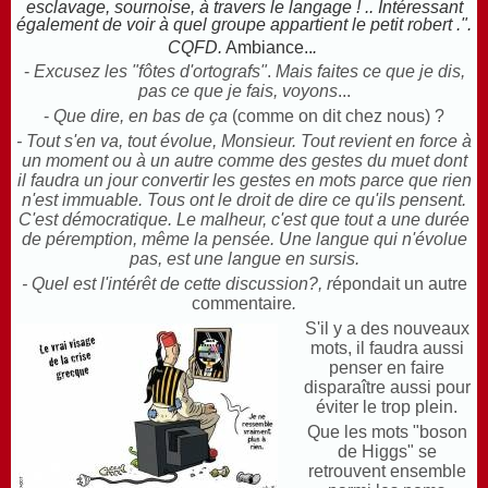
esclavage, sournoise, à travers le langage ! .. Intéressant
également de voir à quel groupe appartient le petit robert .
".
CQFD.
Ambiance..
.
-
Excusez les "fôtes d'ortografs"
.
Mais faites ce que je dis,
pas ce que je fais, voyons
...
-
Que dire, en bas de ça
(comme on dit chez nous) ?
- Tout s'en va, tout évolue, Monsieur. Tout revient en force à
un moment ou à un autre comme des gestes du muet dont
il faudra un jour convertir les gestes en mots parce que rien
n'est immuable. Tous ont le droit de dire ce qu'ils pensent.
C'est démocratique. Le malheur, c'est que tout a une durée
de péremption, même la pensée. Une langue qui n'évolue
pas, est une langue en sursis.
- Quel est l'intérêt de cette discussion?, r
épondait un autre
commentaire
.
S'il y a des nouveaux
mots, il faudra aussi
penser en faire
disparaître aussi pour
éviter le trop plein.
Que les mots "boson
de Higgs" se
retrouvent ensemble