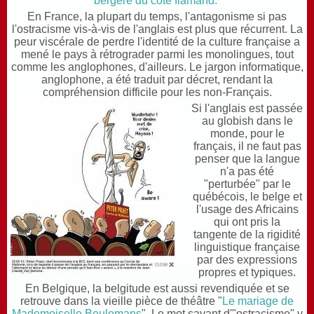
bergère du côté flamand.
En France, la plupart du temps, l'antagonisme si pas
l'ostracisme vis-à-vis de l'anglais est plus que récurrent. La
peur viscérale de perdre l'identité de la culture française a
mené le pays à rétrograder parmi les monolingues, tout
comme les anglophones, d'ailleurs. Le jargon informatique,
anglophone, a été traduit par décret, rendant la
compréhension difficile pour les non-Français.
Si l'anglais est passée
au globish dans le
monde, pour le
français, il ne faut pas
penser que la langue
n'a pas été
"perturbée" par le
québécois, le belge et
l'usage des Africains
qui ont pris la
tangente de la rigidité
linguistique française
par des expressions
propres et typiques.
En Belgique, la belgitude est aussi revendiquée et se
retrouve dans la vieille pièce de théâtre "
Le mariage de
Mademoiselle Beulemans
". Le mot savant d'"ostracisme" y