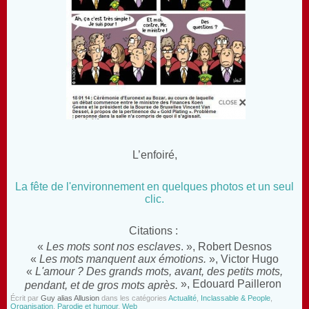
L’enfoiré,
La fête de l'environnement en quelques photos et un seul
clic.
Citations :
«
Les mots sont nos esclaves
. », Robert Desnos
«
Les mots manquent aux émotions.
», Victor Hugo
«
L'amour ? Des grands mots, avant, des petits mots,
», Edouard Pailleron
pendant, et de gros mots après.
Écrit par
Guy alias Allusion
dans les catégories
Actualité
,
Inclassable & People
,
Organisation
,
Parodie et humour
,
Web