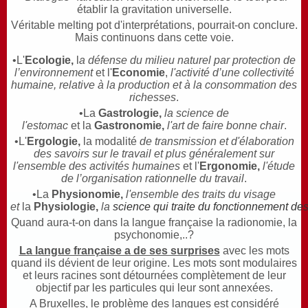
établir la gravitation universelle.
Véritable melting pot d'interprétations, pourrait-on conclure.
Mais continuons dans cette voie.
•L'
Ecologie,
l
a défense du milieu naturel par protection de
l’environnement
et l'
Economie
,
l'activité d’une collectivité
humaine, relative à la production et à la consommation des
richesses
.
•La
Gastrologie,
la science de
l'estomac
et la
Gastronomie,
l'art de faire bonne chair
.
•L'
Ergologie,
la modalité
de transmission et d'élaboration
des savoirs sur le travail et plus généralement sur
l'ensemble des activités humaines
et l'
Ergonomie,
l'étude
de l’organisation rationnelle du travail
.
•La
Physionomie,
l'ensemble des traits du visage
et
la
Physiologie,
la
science
qui
traite
du
fonctionnement
de
Quand aura-t-on dans la langue française la radionomie, la
psychonomie,..?
La langue française a de ses surprises
avec les mots
quand ils dévient de leur origine. Les mots sont modulaires
et leurs racines sont détournées complètement de leur
objectif par les particules qui leur sont annexées.
A Bruxelles, le problème des langues est considéré