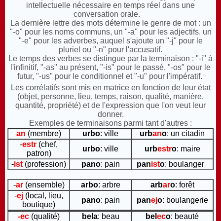
intellectuelle nécessaire en temps réel dans une
conversation orale.
La dernière lettre des mots détermine le genre de mot : un
"-o" pour les noms communs, un "-a" pour les adjectifs. un
"-e" pour les adverbes, auquel s'ajoute un "-j" pour le
pluriel ou "-n" pour l'accusatif.
Le temps des verbes se distingue par la terminaison : "-i" à
l'infinitif, "-as" au présent, "-is" pour le passé, "-os" pour le
futur, "-us" pour le conditionnel et "-u" pour l'impératif.
Les corrélatifs sont mis en matrice en fonction de leur état
(objet, personne, lieu, temps, raison, qualité, manière,
quantité, propriété) et de l'expression que l'on veut leur
donner.
Exemples de terminaisons parmi tant d'autres :
an
(membre)
urbo
: ville
urb
an
o
: un citadin
-
estr
(chef,
urbo
: ville
urb
estr
o
: maire
patron)
-
ist
(profession)
pano
: pain
pan
ist
o
: boulanger
-
ar
(ensemble)
arbo
: arbre
arb
ar
o
: forêt
-
ej
(local, lieu,
pano
: pain
pan
ej
o
: boulangerie
boutique)
-ec
(qualité)
bela
: beau
bel
ec
o
: beauté