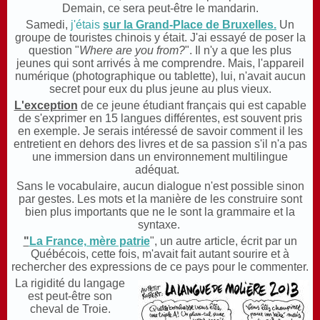
Demain, ce sera peut-être le mandarin.
Samedi,
j'étais
sur la Grand-Place de Bruxelles
.
Un
groupe de touristes chinois y était. J'ai essayé de poser la
question "
Where are you from?
". Il n'y a que les plus
jeunes qui sont arrivés à me comprendre. Mais, l'appareil
numérique (photographique ou tablette), lui, n'avait aucun
secret pour eux du plus jeune au plus vieux.
L'
exception
de ce jeune étudiant français qui est capable
de s'exprimer en 15 langues différentes, est souvent pris
en exemple. Je serais intéressé de savoir comment il les
entretient en dehors des livres et de sa passion s'il n'a pas
une immersion dans un environnement multilingue
adéquat.
Sans le vocabulaire, aucun dialogue n'est possible sinon
par gestes. Les mots et la manière de les construire sont
bien plus importants que ne le sont la grammaire et la
syntaxe.
"
La France, mère patrie
", un autre article, écrit par un
Québécois, cette fois, m'avait fait autant sourire et à
rechercher des expressions de ce pays pour le commenter.
La rigidité du langage
est peut-être son
cheval de Troie.