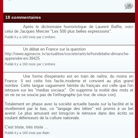
18
18 commentaires
Après le dictionnaire humoristique de Laurent Baffie, voici
celui de Jacques Mercier "Les 500 plus belles expressions".
Publié il y a 160 mois par L'enfoire.
Répondre à ce commentaire
Un débat en France sur la question
http://www.agoravox.tv/actualites/societe/article/hondelatte-dimanche-
apprendre-en-39425
Publié il y a 160 mois par L'enfoire.
Répondre à ce commentaire
Une forme d'espéranto est en train de naître, du moins en
France. Il est cette fois facile,moderne et convient au plus grand
nombre. Cette langue vaguement héritée du français est celle que l'on
retrouve sur les "medias sociaux". On supprime la moitié des mots et
on ne se se soucie pas de l'orthographe (un truc de vieux con).
Totalement en phase avec la société actuelle basée sur la facilité et le
nivellement par le bas, ce "langage des bêtes" est promis à un bel
avenir. Le plus amusant est lorsqu'on le retrouve dans des écrits se
voulant défenseurs de la culture nationale.
C'est triste, très triste ...
Publié il y a 160 mois par Alain.
Répondre à ce commentaire