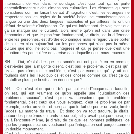
intéressant de voir dans le sondage, c'est que tout ça se porte
essentiellement sur des dimensions culturelles. Les éléments qui sont
considérés comme faisant défaut d'intégration, c'est, les étrangers ne
respectent pas les règles de la société belge, ne connaissent pas la
langue ou une des deux langues nationales et par ailleurs, ils ont un
défaut de volonté d'intégration. Ce qui est intéressant de voir, c'est que
ça se marque sur le culturel, alors même qu'on est dans une crise
économique et que le problème fondamental, je dirais, de la différence
entre les personnes, est d'ordre économique mais le regard va se porter
de plus en plus aujourd'hui sur les personnes qui n'ont pas la même
culture que moi, ne sont pas intégrées et ça, je pense que c'est une
situation très particulière de la crise dans laquelle nous nous trouvons.
BH : - Oui, c'est-à-dire que les sondés qui ont pointé ça en premier,
c'est-à-dire que la majorité disent, c'est pas le problème, c'est pas qu'il
n'y ait pas d'emploi, le problème, c'est par exemple, qu'il y ait des
foulards dans les lieux publics et des choses comme ça, c'est ça qui
cristallise plus que la situation économique ?
AR : - Oui, c'est et ce qui est très particulier de l'époque dans laquelle,
on est, qui est vraiment ce qu'on appelle une "culturisation des
problèmes sociaux", c'est qu'on va considérer que le problème
fondamental, c'est ceux que vous évoquez, c'est le problème de par
exemple, porter un voile, et non pas que le fait de porter un voile, limite
l'accès au marché du travail. Et donc on va tout traduire, je dirais,
autour des problèmes culturels et surtout, s'il y avait quelque chose, on
va à l'encontre même, je dirais, de ce que les hommes politiques, ce
que les groupes sociaux voudraient que l'intégration soit perçue comme
un double mouvement.
C'est à la fois un mouvement d'individus qui s'intègrent dans la société