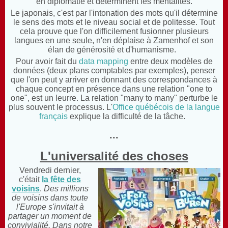
en diplomatie et déterminent les mentalités.
Le japonais, c'est par l'intonation des mots qu'il détermine
le sens des mots et le niveau social et de politesse. Tout
cela prouve que l'on difficilement fusionner plusieurs
langues en une seule, n'en déplaise à Zamenhof et son
élan de générosité et d'humanisme.
Pour avoir fait du
data mapping
entre deux modèles de
données (deux plans comptables par exemples), penser
que l'on peut y arriver en donnant des correspondances à
chaque concept en présence dans une relation "one to
one", est un leurre. La relation "many to many" perturbe le
plus souvent le processus. L'
Office québécois de la langue
français
explique la difficulté de la tâche.
...
L'universalité des choses
Vendredi dernier,
c'était
la fête des
voisins
.
Des millions
de voisins dans toute
l'Europe s'invitait à
partager un moment de
convivialité. Dans notre