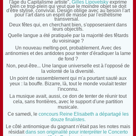
l'âge du Capitalisme artiste"
,
Gilles Lipovetsky
exprime
bien ce trop-plein qui veut que le moindre objet se doit
d'être stylisé, convivial. Design oblige avec au besoin l'art
pour l'art dans un esprit de masse par l'esthétisme
transversal.
Deux fêtes qui, en cherchant bien, s'opposeraient dans
leurs objectifs.
Quelle langue a été pratiquée par la majorité des fêtards
du voisinage ?
Un nouveau melting-pot, probablement. Avec des
antinomies et des antidotes pour tenter d'éradiquer la lame
de fond ?
Non, peut-être... Une langue universelle est à l'opposé de
la volonté de la diversité.
Un point de rassemblement qui m'a pourtant sauté aux
yeux : la bouffe. Bizarre, là, tout le monde voulait tester
l'inconnu.
La musique avait, aussi, ce don de tenter de réunir tout
cela, sans frontières, avec le support d'une partition
musicale.
Ce samedi, le
concours Reine Elisabeth a départagé les
douze finalistes.
Le côté antinomique du gagnant n'était pas les notes mais
résidait
dans son originalité pour interpréter le Concerto