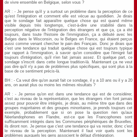
de vivre ensemble en Belgique, selon vous ?
AR : - Je pense qu'il y a surtout un problème dans la perception de ce
qu'est l'intégration et comment elle est vécue au quodidien. Je dirais
que le sondage fait apparaître quelque chose qui est quand même
visible depuis très longtemps, c'est-à-dire une stabilité dans la
perception négative de l'intégration des étrangers et que ça, ça a été
toujours, dans toute l'histoire de l'immigration, ça a débuté avec les
Belges dans le Wisconsin, ou le Belges en France, qui étaient perçus
aussi comme venant chercher le pain des Français. Donc je dirais que
c'est une tendance qui traduit quelque chose qui est toujours typique
par rapport à l'immigration, à savoir qu'on considère que l'émigré fait
toujours d'intégration, qu'il n'en fait jamais assez. Et quelque part, ce
sondage s'inscrit dans cette longue tradition-là. Maintenant ça ne veut
pas dire qu'il n'y a pas de problèmes plus spécifiques, qui sont plus à la
base de ce sentiment précis-là.
BH : - Ca veut dire qu'on aurait fait ce sondage, il y a 10 ans ou il y a 20
ans, on aurait plus ou moins les mêmes résultats ?
AR : - Je pense qu'on est dans une tendance qui est de considérer,
c'est au niveau de la représentation, que les étrangers n'en font jamais
assez pour pouvoir être intégrés, je dirais, au même titre que dans des
groupes majoritaires et des groupes minoritaires, je prends toujours cet
exemple, probablement que si on pose la question rien qu'aux
Néerlandophones en Flandre, est-ce que les Francophones sont
suffisamment intégrés dans les Communes périphériques de Bruxelles,
ils diront non. Je pense que c'est une tendance qui va rester, donc c'est
le niveau de la perception. Maintenant il faut voir quels sont les
problèmes auxquels les gens associent le défaut d'intégration.