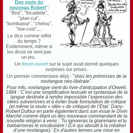
Des mots du
nouveau Robert
"
:
"Brol", "fricadelle",
"plan-cul",
"bombasse", "chelou",
"low-cost",...
Le dico comme reflet
du temps ?
Évidemment, même si
les dicos ne sont pas
un jeu.
Un
forum ouvert
sur le sujet avait donné quelques
surprises sur prises.
Un premier commentaire déjà : "
Voici les prémisses de la
novlangue néo-libérale".
Pour info, novlangue vient du livre d'anticipation d'Orwell,
1984 : 'C'est une simplification lexicale et syntaxique de la
langue destinée à rendre impossible l’expression des
idées subversives et à éviter toute formulation de critique
(et même la seule « idée » de critique) de l’État.' Dany-
Robert Dufour en parle également dans son essai le Divin
Marché comme étant un des nouveaux commandant de la
nouvelle religion à venir : 'Tu ignoreras la grammaire et tu
barbariseras le vocabulaire ! (Ce qui aboutit à la création
d’une novlangue).' En d'autres termes une mise en