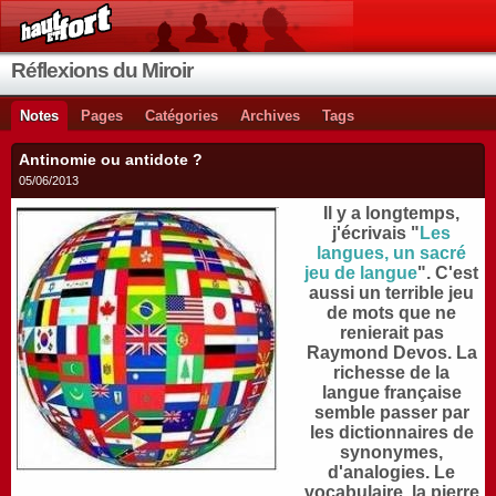
Réflexions du Miroir
Notes
Pages
Catégories
Archives
Tags
Antinomie ou antidote ?
05/06/2013
Il y a longtemps,
j'écrivais "
Les
langues, un sacré
jeu de langue
". C'est
aussi un terrible jeu
de mots que ne
renierait pas
Raymond Devos. La
richesse de la
langue française
semble passer par
les dictionnaires de
synonymes,
d'analogies. Le
vocabulaire, la pierre