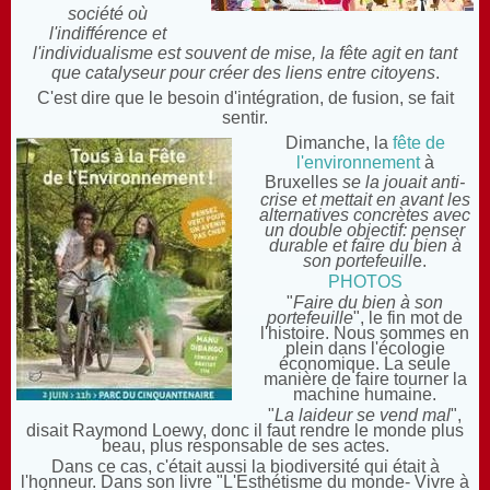
société où
l'indifférence et
l'individualisme est souvent de mise, la fête agit en tant
que catalyseur pour créer des liens entre citoyens
.
C'est dire que le besoin d'intégration, de fusion, se fait
sentir.
Dimanche, la
fête de
l'environnement
à
Bruxelles
s
e la jouait anti-
crise et mettait en avant les
alternatives concrètes avec
un double objectif: penser
durable et faire du bien à
son portefeuill
e.
PHOTOS
"
Faire du bien à son
portefeuille
", le fin mot de
l'histoire. Nous sommes en
plein dans l'écologie
économique. La seule
manière de faire tourner la
machine humaine.
"
La laideur se vend mal
",
disait Raymond Loewy, donc il faut rendre le monde plus
beau, plus responsable de ses actes.
Dans ce cas, c'était aussi la biodiversité qui était à
l'honneur. Dans son livre "L'Esthétisme du monde- Vivre à