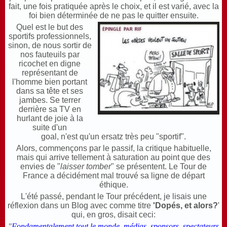
fait, une fois pratiquée après le choix, et il est varié, avec la
foi bien déterminée de ne pas le quitter ensuite.
Quel est le but des
sportifs professionnels,
sinon, de nous sortir de
nos fauteuils par
ricochet en digne
représentant de
l'homme bien portant
dans sa tête et ses
jambes. Se terrer
derrière sa TV en
hurlant de joie à la
suite d'un
goal, n'est qu'un ersatz très peu "sportif".
Alors, commençons par le passif, la critique habituelle,
mais qui arrive tellement à saturation au point que des
envies de "
laisser tomber
" se présentent. Le Tour de
France a décidément mal trouvé sa ligne de départ
éthique.
L'été passé, pendant le Tour précédent, je lisais une
réflexion dans un Blog avec comme titre
'Dopés, et alors?
'
qui, en gros, disait ceci:
"
Fondamentalement tout le monde, médias, sponsors, spectateurs