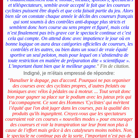
et téléspectateurs, semble avoir accepté le fait que les coureurs
cyclistes puissent être dopés et que cela faisait partie du jeu. Alors
bien sûr on constate chaque année le déclin des coureurs français
qui sont soumis à des contrôles anti-dopage plus stricts et
semblent donc hors course au sens propre et figuré, mais cela
n’est finalement pas très grave car le spectacle continue et c’est
cela qui compte.
On attend donc avec impatience le jour où en
bonne logique on aura deux catégories officielles de coureurs, les
contrôlés et les autres, ou bien dans un souci de vraie équité
sportive un seul peloton, mais pour lequel on s’abstiendra de
toute restriction en matière de préparation dite « scientifique ».
L’important étant bien que le meilleur gagne
." Fin de citation.
Indigné, je m'étais empressé de répondre:
"
Banaliser le dopage, pas d'accord. Pourquoi ne pas organiser
des courses avec des cyclistes propres, d’autres frelatés ou
bioniques avec vélos à pédales ou à moteur. ... Tout serait donc
bon pour gagner sa place sur le podium avec les juteux prix qui
l’accompagnent. Ce sont des Hommes 'Cyclistes' qui méritent
l’équité que l'on doit juger dans les courses, pas la qualité des
produits qu'ils ingurgitent. Croyez-vous que les spectateurs
courraient voir ces courses « nouvelles modes » pour encourager
des coureurs et voir la transpiration sur leur front non plus à
cause de l’effort mais grâce à des catalyseurs moins nobles. Non,
le spectacle ne continue pas de la sorte, l’important n’est pas de