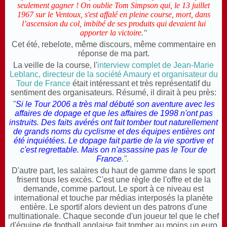
seulement gagner ! On oublie
Tom Simpson
qui, le 13 juillet
1967 sur le Ventoux, s'est affalé en pleine course, mort, dans
l’ascension du col, imbibé de ses produits qui devaient lui
apporter la victoire
."
Cet été, rebelote, même discours, même commentaire en
réponse de ma part.
La veille de la course, l'
interview complet de Jean-Marie
Leblanc, directeur de la société Amaury et organisateur du
Tour de France
était intéressant et très représentatif du
sentiment des organisateurs. Résumé, il dirait à peu près:
"
Si le Tour 2006 a très mal débuté son aventure avec les
affaires de dopage et que les affaires de 1998 n'ont pas
instruits. Des faits avérés ont fait tomber tout naturellement
de grands noms du cyclisme et des équipes entières ont
été inquiétées. Le dopage fait partie de la vie sportive et
c'est regrettable. Mais on n'assassine pas le Tour de
France
.".
D'autre part, les salaires du haut de gamme dans le sport
frisent tous les excès. C'est une règle de l'offre et de la
demande, comme partout. Le sport à ce niveau est
international et touche par médias interposés la planète
entière. Le sportif alors devient un des patrons d'une
multinationale. Chaque seconde d'un joueur tel que le chef
d'équipe de football anglaise fait tomber au moins un euro