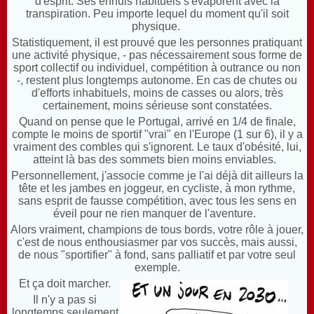
d'esprit. Ses ennuis habituels s'évaporent avec la
transpiration. Peu importe lequel du moment qu'il soit
physique.
Statistiquement, il est prouvé que les personnes pratiquant
une activité physique, - pas nécessairement sous forme de
sport collectif ou individuel, compétition à outrance ou non
-, restent plus longtemps autonome. En cas de chutes ou
d'efforts inhabituels, moins de casses ou alors, très
certainement, moins sérieuse sont constatées.
Quand on pense que le Portugal, arrivé en 1/4 de finale,
compte le moins de sportif "vrai" en l'Europe (1 sur 6), il y a
vraiment des combles qui s'ignorent. Le taux d'obésité, lui,
atteint là bas des sommets bien moins enviables.
Personnellement, j'associe comme je l'ai déjà dit ailleurs la
tête et les jambes en joggeur, en cycliste, à mon rythme,
sans esprit de fausse compétition, avec tous les sens en
éveil pour ne rien manquer de l'aventure.
Alors vraiment, champions de tous bords, votre rôle à jouer,
c'est de nous enthousiasmer par vos succès, mais aussi,
de nous "sportifier" à fond, sans palliatif et par votre seul
exemple.
Et ça doit marcher.
Il n'y a pas si
longtemps seulement