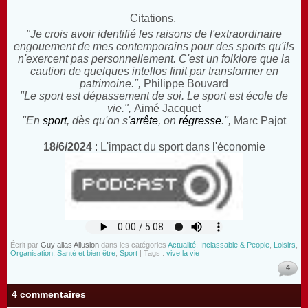
Citations,
"Je crois avoir identifié les raisons de l'extraordinaire
engouement de mes contemporains pour des sports qu'ils
n'exercent pas personnellement. C'est un folklore que la
caution de quelques intellos finit par transformer en
patrimoine.",
Philippe Bouvard
"Le sport est dépassement de soi. Le sport est école de
vie.",
Aimé Jacquet
"En
sport
, dès qu'on s'
arrête
, on
régresse
.",
Marc Pajot
18/6/2024
: L'impact du sport dans l'économie
Écrit par
Guy alias Allusion
dans les catégories
Actualité
,
Inclassable & People
,
Loisirs
,
Organisation
,
Santé et bien être
,
Sport
| Tags :
vive la vie
4
4 commentaires