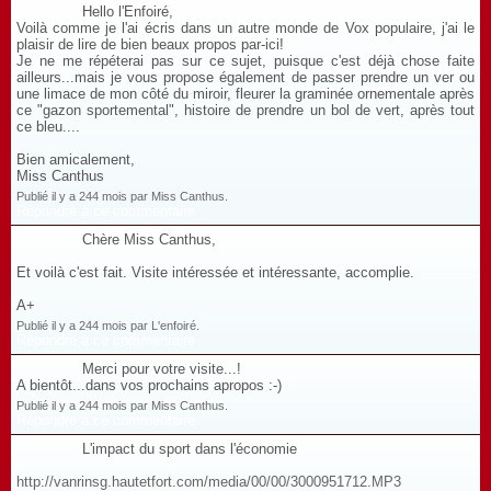
Hello l'Enfoiré,
Voilà comme je l'ai écris dans un autre monde de Vox populaire, j'ai le
plaisir de lire de bien beaux propos par-ici!
Je ne me répéterai pas sur ce sujet, puisque c'est déjà chose faite
ailleurs...mais je vous propose également de passer prendre un ver ou
une limace de mon côté du miroir, fleurer la graminée ornementale après
ce "gazon sportemental", histoire de prendre un bol de vert, après tout
ce bleu....
Bien amicalement,
Miss Canthus
Publié il y a 244 mois par Miss Canthus.
Répondre à ce commentaire
Chère Miss Canthus,
Et voilà c'est fait. Visite intéressée et intéressante, accomplie.
A+
Publié il y a 244 mois par L'enfoiré.
Répondre à ce commentaire
Merci pour votre visite...!
A bientôt...dans vos prochains apropos :-)
Publié il y a 244 mois par Miss Canthus.
Répondre à ce commentaire
L'impact du sport dans l'économie
http://vanrinsg.hautetfort.com/media/00/00/3000951712.MP3