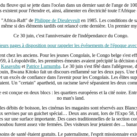
du fleuve qui se jette dans l'océan dans un dernier saut de l'ange de 10
s existent pour l'étendre et, ainsi, alimenter en électricité toute l'Afrique
n "Africa-Raft" de
Philippe de Dieuleveult
en 1985. Les conditions de sa 
t même si des éléments tardifs ont relancé cette dernière. Un premier m
Ce 30 juin, c'est l'anniversaire de l'indépendance du Congo.
urs pages à disposition pour rappeler les événements de l'époque avec s
ent chez les anciens. Pour les jeunes Congolais, le Congo belge s'est ef
959, à Léopoldville, les premières émeutes avaient précipité la décisio
t
Kasavubu
et
Patrice Lumumba
. Le 30 juin s'est fêté dans l'allégresse,
douin, Bwana Kitoko fait un discours enflammé sur les deux pays. Une fie
t un excès de confiance dans l'avenir pour les Congolais. Les élites sup
ient. Un "certain" apartheid, un racisme larvé séparaient les deux co
st conçue en deux blocs : les quartiers européens et la cité noire. Entr
no man's land.
, les débits de boisson, les cinémas les magasins sont réservés aux Blanc
servises par un guichet spécial… Deux ans avant, lors de l'Expo 58, l
ses sur une surface importante. Des cases traditionnelles de la section 
boubou furent assez vite fermées. Des visiteurs leur jetaient des ... bana
soins de santé étaient gratuits. Le paternalisme, l'esprit missionnaire exis