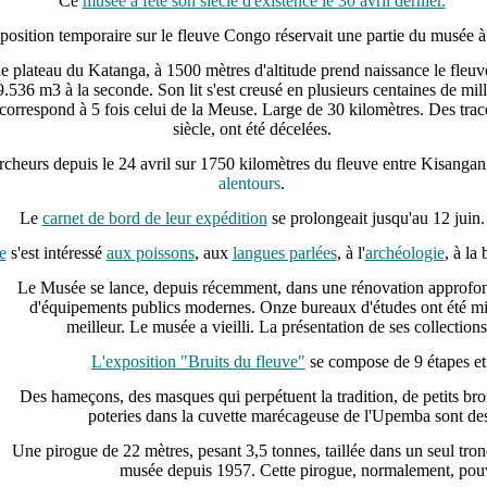
Ce
musée a fêté son siècle d'existence le 30 avril dernier.
position temporaire sur le fleuve Congo réservait une partie du musée 
 le plateau du Katanga, à 1500 mètres d'altitude prend naissance le fle
36 m3 à la seconde. Son lit s'est creusé en plusieurs centaines de mill
 correspond à 5 fois celui de la Meuse. Large de 30 kilomètres. Des tr
siècle, ont été décelées.
rcheurs depuis le 24 avril sur 1750 kilomètres du fleuve entre Kisangan
alentours
.
Le
carnet de bord de leur expédition
se prolongeait jusqu'au 12 juin.
e
s'est intéressé
aux poissons
, aux
langues parlées
, à l'
archéologie
, à la 
Le Musée se lance, depuis récemment, dans une rénovation approfond
d'équipements publics modernes. Onze bureaux d'études ont été mis
meilleur. Le musée a vieilli. La présentation de ses collection
L'exposition "Bruits du fleuve"
se compose de 9 étapes et
Des hameçons, des masques qui perpétuent la tradition, de petits br
poteries dans la cuvette marécageuse de l'Upemba sont des
Une pirogue de 22 mètres, pesant 3,5 tonnes, taillée dans un seul tro
musée depuis 1957. Cette pirogue, normalement, pouva