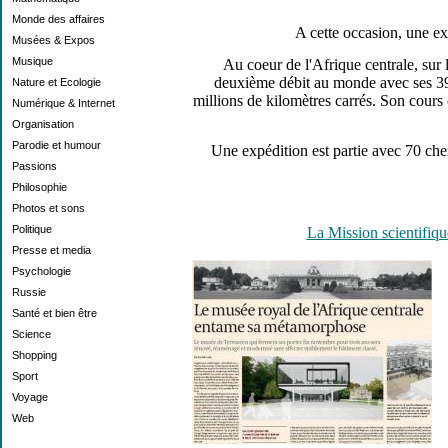
Monde des affaires
A cette occasion, une ex
Musées & Expos
Musique
Au coeur de l'Afrique centrale, sur
deuxième débit au monde avec ses 39.5
Nature et Ecologie
millions de kilomètres carrés. Son cours
Numérique & Internet
Organisation
Parodie et humour
Une expédition est partie avec 70 che
Passions
Philosophie
Photos et sons
Politique
La Mission scientifiqu
Presse et media
Psychologie
Russie
Santé et bien être
Science
Shopping
Sport
Voyage
Web