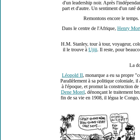
d'un leadership noir. Après l'indépenda
part et d'autre. Un sentiment d'un raté 
Remontons encore le temps. L
Dans le centre de l'Afrique,
Henry Mort
H.M. Stanley, tour à tour, voyageur, colo
il le trouve à
Ujiji
. Il reste, pour beauc
La do
Léopold II
, monarque a eu sa propre "co
Parallèlement à sa politique coloniale, il
à l'époque, et promut la construction de
Dene Morel
, dénonçant le traitement br
fin de sa vie en 1908, il légua le Cong