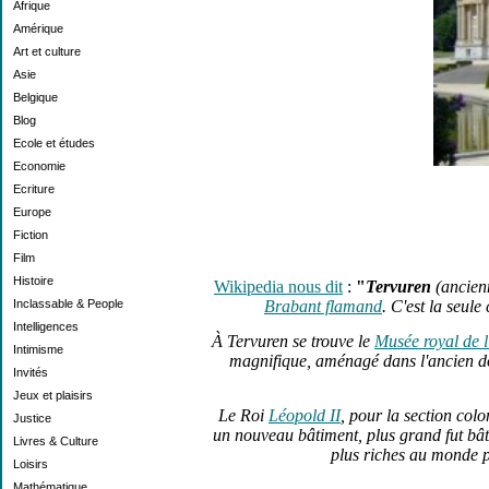
Afrique
Amérique
Art et culture
Asie
Belgique
Blog
Ecole et études
Economie
Ecriture
Europe
Fiction
Film
Histoire
Wikipedia nous dit
:
"
Tervuren
(ancien
Inclassable & People
Brabant flamand
. C'est la seul
Intelligences
À Tervuren se trouve le
Musée royal de l
Intimisme
magnifique, aménagé dans l'ancien d
Invités
Jeux et plaisirs
Le Roi
Léopold II
, pour la section colon
Justice
un nouveau bâtiment, plus grand fut bâti
Livres & Culture
plus riches au monde p
Loisirs
Mathématique