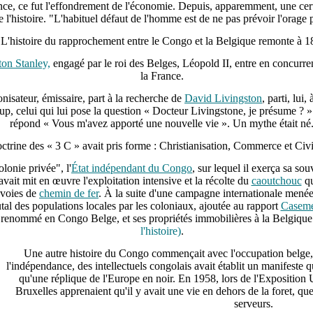
nce, ce fut l'effondrement de l'économie. Depuis, apparemment, une cert
de l'histoire. "L'habituel défaut de l'homme est de ne pas prévoir l'orag
'histoire du rapprochement entre le Congo et la Belgique remonte à 18
on Stanley,
engagé par le roi des Belges, Léopold II, entre en concurr
la France.
nisateur, émissaire, part à la recherche de
David Livingston
, parti, lui
oup, celui qui lui pose la question « Docteur Livingstone, je présume ? »
répond « Vous m'avez apporté une nouvelle vie ». Un mythe était né
ctrine des « 3 C » avait pris forme : Christianisation, Commerce et Civi
lonie privée", l'
État indépendant du Congo
, sur lequel il exerça sa so
 avait mit en œuvre l'exploitation intensive et la récolte du
caoutchouc
qu
 voies de
chemin de fer
. À la suite d'une campagne internationale menée
utal des populations locales par les coloniaux, ajoutée au rapport
Caseme
o, renommé en Congo Belge, et ses propriétés immobilières à la Belgique
l'histoire)
.
Une autre histoire du Congo commençait avec l'occupation belge
l'indépendance, des intellectuels congolais avait établit un manifeste qu
qu'une réplique de l'Europe en noir. En 1958, lors de l'Exposition 
Bruxelles apprenaient qu'il y avait une vie en dehors de la foret, q
serveurs.