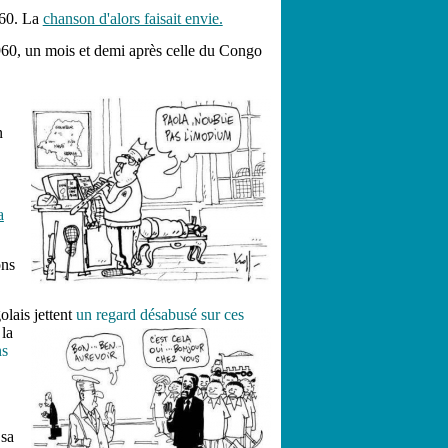
960. La
chanson d'alors faisait envie.
1960, un mois et demi après celle du Congo
n
a
ons
olais jettent
un regard désabusé sur ces
 la
ns
 sa