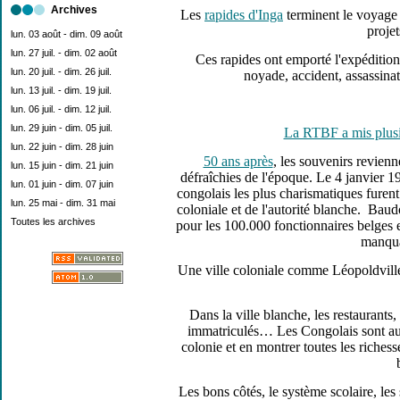
Archives
Les
rapides d'Inga
terminent le voyage 
projet
lun. 03 août - dim. 09 août
lun. 27 juil. - dim. 02 août
Ces rapides ont emporté l'expéditio
lun. 20 juil. - dim. 26 juil.
noyade, accident, assassina
lun. 13 juil. - dim. 19 juil.
lun. 06 juil. - dim. 12 juil.
lun. 29 juin - dim. 05 juil.
La RTBF a mis plusie
lun. 22 juin - dim. 28 juin
50 ans après
, les souvenirs revienn
lun. 15 juin - dim. 21 juin
défraîchies de l'époque. Le 4 janvier 1
lun. 01 juin - dim. 07 juin
congolais les plus charismatiques furen
lun. 25 mai - dim. 31 mai
coloniale et de l'autorité blanche. Bau
Toutes les archives
pour les 100.000 fonctionnaires belges e
manqua
Une ville coloniale comme Léopoldville e
Dans la ville blanche, les restaurants
immatriculés… Les Congolais sont aux 
colonie et en montrer toutes les riches
Les bons côtés, le système scolaire, les 