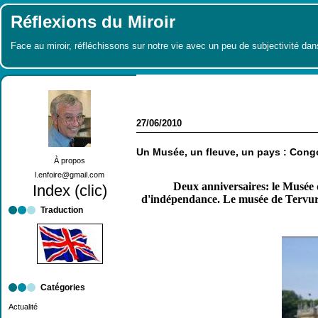
Réflexions du Miroir
Face au miroir, réfléchissons sur notre vie avec un peu de subjectivité dan
27/06/2010
Un Musée, un fleuve, un pays : Cong
À propos
l.enfoire@gmail.com
Deux anniversaires: le Musée 
Index (clic)
d'indépendance.
Le musée de Tervure
Traduction
Catégories
Actualité