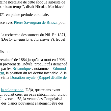
aine nostalgie de cette époque subsiste de
e par beau temps", disait Nicolas Machiavel.
71 en pleine période coloniale.
ence avec
Pierre Savorgnan de Brazza
pour
, à la recherche des sources du Nil. En 1871,
 (
Doctor Livingstone, I presume ?
), lequel
.
lisation.
uveraineté de 1884 jusqu'à sa mort en 1908.
i provient de l'hévéa, produit très demandé
 par les
Britanniques
, notamment
Edmund
nt
, la position du roi devint intenable. À la
 via la
Donation royale
. (
Rappel détaillé de
,
la colonisation
. Déjà, quatre ans avant
i voulait créer un pays africain noir, plutôt
Universelle 58, la venue des Congolais à
ue des blancs pouvaient également être des