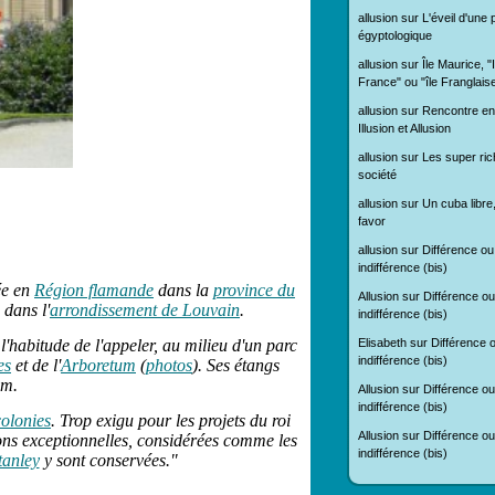
allusion
sur
L'éveil d'une
égyptologique
allusion
sur
Île Maurice, "
France" ou "île Franglais
allusion
sur
Rencontre en
Illusion et Allusion
allusion
sur
Les super ric
société
allusion
sur
Un cuba libre
favor
allusion
sur
Différence ou
indifférence (bis)
ée en
Région flamande
dans la
province du
Allusion
sur
Différence ou
 dans l'
arrondissement de Louvain
.
indifférence (bis)
Elisabeth
sur
Différence 
habitude de l'appeler, au milieu d'un parc
indifférence (bis)
es
et de l'
Arboretum
(
photos
). Ses étangs
om.
Allusion
sur
Différence ou
indifférence (bis)
colonies
. Trop exigu pour les projets du roi
Allusion
sur
Différence ou
ns exceptionnelles, considérées comme les
indifférence (bis)
tanley
y sont conservées."