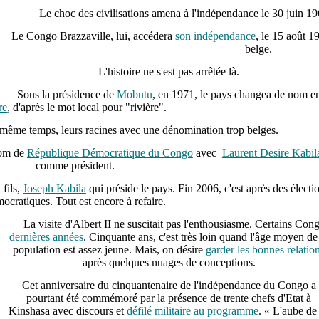
Le choc des civilisations amena à l'indépendance le 30 juin 1
Le Congo Brazzaville, lui, accédera
son indépendance
, le 15 août 
belge.
L'histoire ne s'est pas arrêtée là.
Sous la présidence de
Mobutu
, en 1971, le pays changea de nom e
re
, d'après le mot local pour "rivière".
n même temps, leurs racines avec une dénomination trop belges.
nom de
République Démocratique du Congo
avec
Laurent Desire Kabil
comme président.
 fils,
Joseph Kabila
qui préside le pays. Fin 2006, c'est après des électi
ocratiques. Tout est encore à refaire.
La visite d'Albert II ne suscitait pas l'enthousiasme. Certains Cong
dernières années
.
Cinquante ans, c'est très loin quand l'âge moyen de
population est assez jeune. Mais, on désire
garder les bonnes relatio
après quelques nuages de conceptions.
Cet anniversaire du cinquantenaire de l'indépendance du Congo a
pourtant été commémoré par la présence de trente chefs d'Etat à
Kinshasa avec discours et
défilé militaire au programme
. « L'aube de