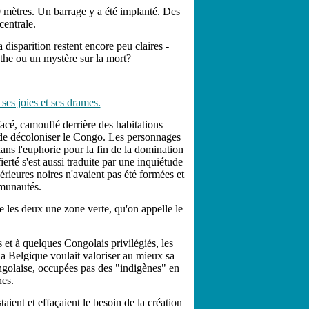
0 mètres. Un barrage y a été implanté. Des
 centrale.
disparition restent encore peu claires -
ythe ou un mystère sur la mort?
es joies et ses drames.
facé, camouflé derrière des habitations
n de décoloniser le Congo. Les personnages
 dans l'euphorie pour la fin de la domination
rté s'est aussi traduite par une inquiétude
érieures noires n'avaient pas été formées et
mmunautés.
e les deux une zone verte, qu'on appelle le
s et à quelques Congolais privilégiés, les
a Belgique voulait valoriser au mieux sa
congolaise, occupées pas des "indigènes" en
nes.
taient et effaçaient le besoin de la création