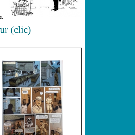
e.
ur (clic)