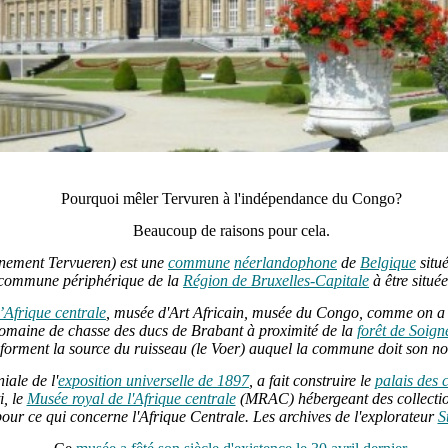
Pourquoi mêler Tervuren à l'indépendance du Congo?
Beaucoup de raisons pour cela.
nement Tervueren) est une
commune
néerlandophone
de
Belgique
situ
e commune périphérique de la
Région de Bruxelles-Capitale
à être située
’Afrique centrale
, musée d'Art Africain, musée du Congo, comme on a l'
omaine de chasse des ducs de Brabant à proximité de la
forêt de Soign
forment la source du ruisseau (le
Voer) auquel la commune doit son n
iale de l'
exposition universelle de 1897
, a fait construire le
palais des 
, le
Musée royal de l'Afrique centrale
(MRAC) hébergeant des collectio
our ce qui concerne l'Afrique Centrale. Les archives de l'explorateur
S