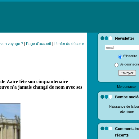
Newsletter
s en voyage ?
|
Page d'accueil
|
L'enfer du décor »
S'inscrire
Se désinscri
de Zaïre fête son cinquantenaire
fleuve n'a jamais changé de nom avec ses
Me contacter
Bombe nuclé
Naissance de la b
atomique
Commentair
récents