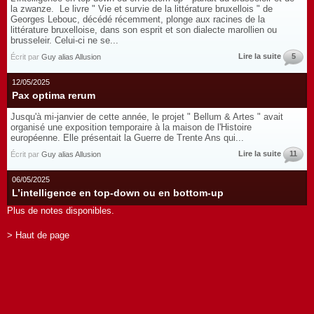
la zwanze. Le livre " Vie et survie de la littérature bruxellois " de
Georges Lebouc, décédé récemment, plonge aux racines de la
littérature bruxelloise, dans son esprit et son dialecte marollien ou
brusseleir. Celui-ci ne se...
Lire la suite
5
Écrit par
Guy alias Allusion
12/05/2025
Pax optima rerum
Jusqu'à mi-janvier de cette année, le projet " Bellum & Artes " avait
organisé une exposition temporaire à la maison de l'Histoire
européenne. Elle présentait la Guerre de Trente Ans qui...
Lire la suite
11
Écrit par
Guy alias Allusion
06/05/2025
L’intelligence en top-down ou en bottom-up
Plus de notes disponibles.
> Haut de page