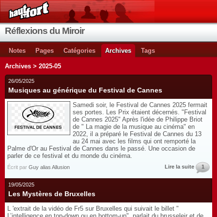
Réflexions du Miroir
Notes
Pages
Catégories
Archives
Tags
Archives > 2025-05
26/05/2025
Musiques au générique du Festival de Cannes
Samedi soir, le Festival de Cannes 2025 fermait
ses portes. Les Prix étaient décernés. "Festival
de Cannes 2025" Après l'idée de Philippe Briot
de " La magie de la musique au cinéma" en
2022, il a préparé le Festival de Cannes du 13
au 24 mai avec les films qui ont remporté la
Palme d'Or au Festival de Cannes dans le passé. Une occasion de
parler de ce festival et du monde du cinéma.
Lire la suite
1
Écrit par
Guy alias Allusion
19/05/2025
Les Mystères de Bruxelles
L 'extrait de la vidéo de Fr5 sur Bruxelles qui suivait le billet "
L’intelligence en top-down ou en bottom-up" parlait du brusseleir et de