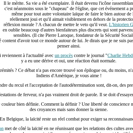
Il le
mérite
. Sa vie a été exemplaire. Il était devenu l'icône rassemblant
c'est néanmoins sous le "chapeau" de l'église, que cet événement a pu
même pour tout autre volontaire laïque de faire le bien autour de l
réellement joui et qu'il aimait visiblement en dehors de la protecti
réflexion morale ? A chacun de mettre le veto qu'il veut.
L'historien G
en oublie beaucoup d'autres bienfaiteurs plus discrets qui sont parvenu
sensibles. (Il cite Pierre Laroque, fondateur de la Sécurité Soci
é content d'avoir tout ce monde autour de lui. Je dirais que je ne suis pa
penser ainsi.
 reviennent à l'actualité avec
un procès
contre le journal "
Charlie Hebd
y a eu une dérive et oui, une réaction était normale.
 extrémités ? Ce débat n'a pas encore trouvé son épilogue ou, du moins, n'
Indiens d'Amérique, je vous aime !
ndre du recul et l'acceptation de l'autodétermination sont, dit-on, des pr
estations de ferveur, n'a pas vraiment droit de parole. Il se doit d'essaye
e couleur bien définie. Comment la définir ? Une liberté de conscience 
des croyances mais sans donner la sienne.
En Belgique, la laïcité reste un réel combat pour exiger sa reconnaissan
on
met de côté la laïcité en ne réunissant que les relations des cultes av