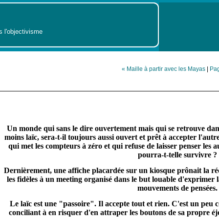
s l'objectivisme
« Maille à partir avec les Mayas
|
Pag
Un monde qui sans le dire ouvertement mais qui se retrouve dans l
moins laïc, sera-t-il toujours aussi ouvert et prêt à accepter l'au
qui met les compteurs à zéro et qui refuse de laisser penser les a
pourra-t-telle survivre ?
Dernièrement, une affiche placardée sur un kiosque prônait la réco
les fidèles à un meeting organisé dans le but louable d'exprimer la
mouvements de pensées.
Le laïc est une "passoire". Il accepte tout et rien. C'est un pe
conciliant à en risquer d'en attraper les boutons de sa propre éje