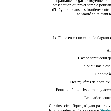
d'impartialité, d'égalité citoyenne, o
présentation du projet semble pourtant
d'intégration dans des frontières entre
solidarité en rejetant
La Chine en est un exemple flagrant d
Ag
L'athée serait celui q
Le Nihilisme n'est 
Une vue à 
Des mystères de notre exis
Pourquoi faut-il absolument y accroc
Le "parler neutre
Certains scientifiques, n'ayant pas trou
la philosophie religieuse comme
Stephe