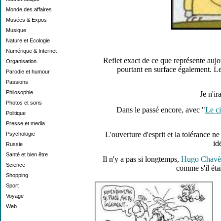
Monde des affaires
Musées & Expos
Musique
Nature et Ecologie
Numérique & Internet
Reflet exact de ce que représente aujo
Organisation
pourtant en surface également. Les
Parodie et humour
Passions
Philosophie
Je n'ir
Photos et sons
Dans le passé encore, avec "
Le ci
Politique
Presse et media
L'ouverture d'esprit et la tolérance ne
Psychologie
id
Russie
Santé et bien être
Il n'y a pas si longtemps,
Hugo Chavè
Science
comme s'il éta
Shopping
Sport
Voyage
Web