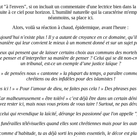
out "à l'envers", si on incluait un commentaire d'une lectrice bien dans la n
uite à ce ciel pour horizon.
L'humilité naturelle qui la caractérise m'empê
néanmoins, sa place ici.
Alors, voilà sa réaction à chaud, épidermique, avant l'heure :
aujourd’hui n’existe plus ! Il y a autant de croyance en ce domaine, qu’i
manière qui leur convient le mieux à un moment donné et sur un sujet pr
x qui pensent que de laisser certains choix aux communs des mortels 
 penser et d’interpréter sa manière de penser ? Celui qui se dit non-cro
un tribunal, est-ce un exemple d’une justice laïque ?
 de pensées nous « cantonne » la plupart du temps, a paraître comme
chrétiens ou des infidèles pour des islamistes !
s ici ! » « Pour l’amour de dieu, ne faites pas cela ! » Des phrases pas
r malheureusement « être toléré » c’est déjà être dans un certain déni
ez rester ici, mais nous vous prions de vous taire ! Surtout, ne pas dér
 celui qui revendique la laïcité, dérange les passionné que l'on appelle 
funérailles télévisuelles quand elles sont chrétiennes mais pour les autre
comme d’habitude, tu as déjà sorti les points essentiels, le décor est plan