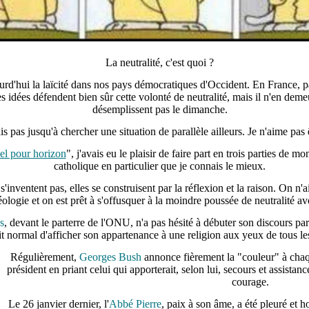
La neutralité, c'est quoi ?
urd'hui la laïcité dans nos pays démocratiques d'Occident. En France, pa
 idées défendent bien sûr cette volonté de neutralité, mais il n'en deme
désemplissent pas le dimanche.
ais pas jusqu'à chercher une situation de parallèle ailleurs. Je n'aime pas 
el pour horizon
", j'avais eu le plaisir de faire part en trois parties de mo
catholique en particulier que je connais le mieux.
 s'inventent pas, elles se construisent par la réflexion et la raison. On n
éologie et on est prêt à s'offusquer à la moindre poussée de neutralité a
s
, devant le parterre de l'ONU, n'a pas hésité à débuter son discours pa
it normal d'afficher son appartenance à une religion aux yeux de tous les
Régulièrement,
Georges Bush
annonce fièrement la "couleur" à chaq
président en priant celui qui apporterait, selon lui, secours et assistan
courage.
Le 26 janvier dernier, l'
Abbé Pierre
, paix à son âme, a été pleuré et h