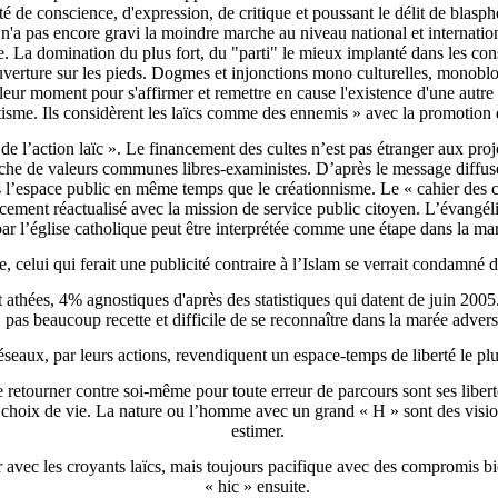
rté de conscience, d'expression, de critique et poussant le délit de blasp
et n'a pas encore gravi la moindre marche au niveau national et internatio
 La domination du plus fort, du "parti" le mieux implanté dans les cons
couverture sur les pieds. Dogmes et injonctions mono culturelles, monobl
leur moment pour s'affirmer et remettre en cause l'existence d'une autre
tisme. Ils considèrent les laïcs comme des ennemis » avec la promotion 
de l’action laïc ». Le financement des cultes n’est pas étranger aux proj
rche de valeurs communes libres-exaministes. D’après le message diffusé 
ns l’espace public en même temps que le créationnisme. Le « cahier des
ancement réactualisé avec la mission de service public citoyen. L’évangél
par l’église catholique peut être interprétée comme une étape dans la ma
, celui qui ferait une publicité contraire à l’Islam se verrait condamné d’
athées, 4% agnostiques d'après des statistiques qui datent de juin 2005
pas beaucoup recette et difficile de se reconnaître dans la marée advers
éseaux, par leurs actions, revendiquent un espace-temps de liberté le plu
se retourner contre soi-même pour toute erreur de parcours sont ses liber
hoix de vie. La nature ou l’homme avec un grand « H » sont des vision
estimer.
r avec les croyants laïcs, mais toujours pacifique avec des compromis bie
« hic » ensuite.