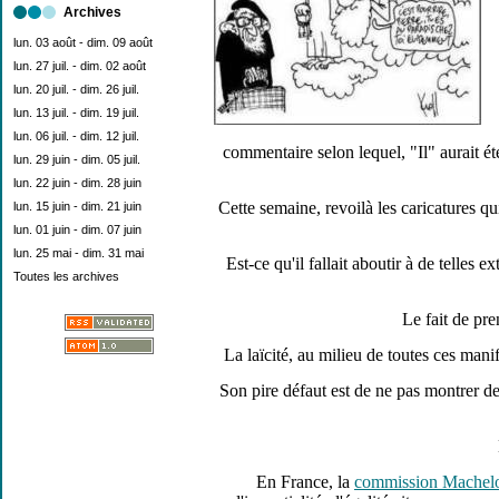
Archives
lun. 03 août - dim. 09 août
lun. 27 juil. - dim. 02 août
lun. 20 juil. - dim. 26 juil.
lun. 13 juil. - dim. 19 juil.
lun. 06 juil. - dim. 12 juil.
commentaire selon lequel, "Il" aurait ét
lun. 29 juin - dim. 05 juil.
lun. 22 juin - dim. 28 juin
Cette semaine, revoilà les caricatures qui
lun. 15 juin - dim. 21 juin
lun. 01 juin - dim. 07 juin
lun. 25 mai - dim. 31 mai
Est-ce qu'il fallait aboutir à de telles
Toutes les archives
Le fait de pre
La laïcité, au milieu de toutes ces manif
Son pire défaut est de ne pas montrer d
En France, la
commission Machel