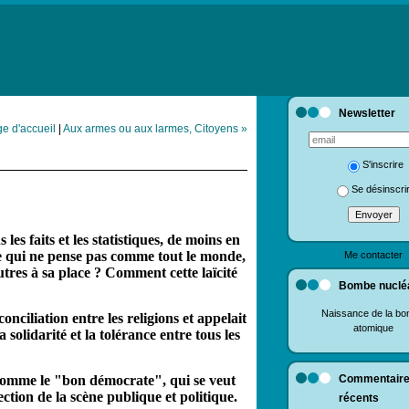
Newsletter
e d'accueil
|
Aux armes ou aux larmes, Citoyens »
S'inscrire
Se désinscri
es faits et les statistiques, de moins en
tre qui ne pense pas comme tout le monde,
Me contacter
utres à sa place ? Comment cette laïcité
Bombe nuclé
Naissance de la b
nciliation entre les religions et appelait
atomique
 solidarité et la tolérance entre tous les
u comme le "bon démocrate", qui se veut
Commentair
ction de la scène publique et politique.
récents