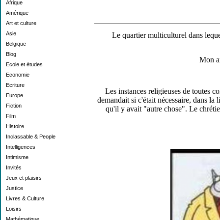
Afrique
Amérique
Art et culture
Asie
Le quartier multiculturel dans leque
Belgique
Blog
Mon ar
Ecole et études
Economie
Ecriture
Les instances religieuses de toutes co
Europe
demandait si c'était nécessaire, dans la l
Fiction
qu'il y avait "autre chose". Le chrét
Film
Histoire
Inclassable & People
Intelligences
Intimisme
Invités
Jeux et plaisirs
Justice
Livres & Culture
Loisirs
Mathématique