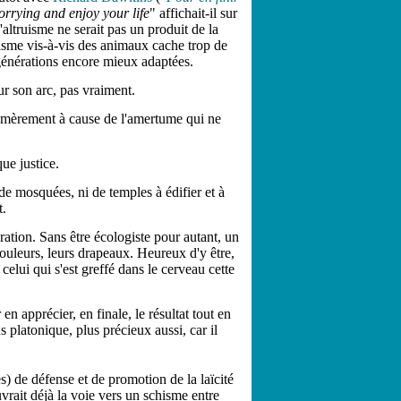
rrying and enjoy your life
" affichait-il sur
'altruisme ne serait pas un produit de la
hisme vis-à-vis des animaux cache trop de
 générations encore mieux adaptées.
ur son arc, pas vraiment.
er amèrement à cause de l'amertume qui ne
que justice.
i de mosquées, ni de temples à édifier et à
t.
ration. Sans être écologiste pour autant, un
couleurs, leurs drapeaux. Heureux d'y être,
celui qui s'est greffé dans le cerveau cette
n apprécier, en finale, le résultat tout en
s platonique, plus précieux aussi, car il
s) de défense et de promotion de la laïcité
vrait déjà la voie vers un schisme entre