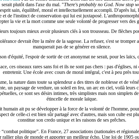
n serait plutôt dans l'axe du mal. "
There's probably no God. Now stop wo
prit sain, équilibré, moral et intellectuellement accompli. D'après lui, l
e et de l'instinct de conservation qui lui est juxtaposé. L'anthropomorp
ccepter la vie et la mort comme une seule volonté de progresser vers des
illeurs toujours mieux avoir plusieurs clés à son trousseau. De flèches po
 tolérance devrait être la mère de la sagesse. La refuser, s'est se tromp
manquerait pas de se générer en silence.
son d'équité, l'espoir de sortir de cet anonymat ne serait, pour les laïcs, 
ace, ces oiseaux rares sans foi et ils ne sont pas chers : pas d'églises, n
entretenir. Une école avec cours de moral intégral, c'est à peu près tou
e, la nature dans toute sa splendeur a des titres de noblesse et de véné
nte, un paysage de verdure, un soleil en feu, un arc en ciel, voilà leurs 
étuelles, ce sont ses désirs intimes, très simplistes mais non simplets de 
étincelle de morale laïque.
it humain ait pu se développer à la force de la volonté de l'homme, pour e
pect de celle-ci est bien sûr partagé avec d'autres, mais son culte est plu
constitue son credo unique et les raisons de ses prêches.
de “combat politique”. En France, 27 associations (nationales et régionale
r rallier plus de monde et apporter un meilleur écho. Une loi de 1905 ou