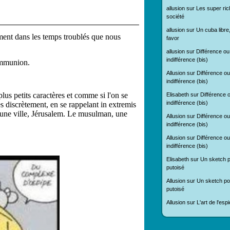
allusion
sur
Les super ric
société
allusion
sur
Un cuba libre
sement dans les temps troublés que nous
favor
allusion
sur
Différence ou
indifférence (bis)
ommunion.
Allusion
sur
Différence ou
indifférence (bis)
plus petits caractères et comme si l'on se
Elisabeth
sur
Différence 
indifférence (bis)
très discrètement, en se rappelant in extremis
t une ville, Jérusalem. Le musulman, une
Allusion
sur
Différence ou
indifférence (bis)
Allusion
sur
Différence ou
indifférence (bis)
Elisabeth
sur
Un sketch p
putoisé
Allusion
sur
Un sketch pol
putoisé
Allusion
sur
L'art de l'es