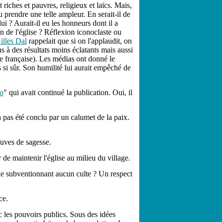
 riches et pauvres, religieux et laïcs. Mais,
 prendre une telle ampleur. En serait-il de
ui ? Aurait-il eu les honneurs dont il a
on de l'église ? Réflexion iconoclaste ou
illes Dal
rappelait que si on l'applaudit, on
s à des résultats moins éclatants mais aussi
ale française). Les médias ont donné le
s si sûr. Son humilité lui aurait empêché de
o
" qui avait continué la publication. Oui, il
a pas été conclu par un calumet de la paix.
euves de sagesse.
r de maintenir l'église au milieu du village.
ne subventionnant aucun culte ? Un respect
ce.
ec les pouvoirs publics. Sous des idées