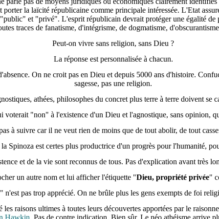
n ne parle pas de moyens juridiques ou économiques clairement identifiés 
 porter la laïcité républicaine comme principale intéressée. L'Etat assure
 "public" et "privé". L'esprit républicain devrait protéger une égalité de
 toutes traces de fanatisme, d'intégrisme, de dogmatisme, d'obscurantis
Peut-on vivre sans religion, sans Dieu ?
La réponse est personnalisée à chacun.
'absence. On ne croit pas en Dieu et depuis 5000 ans d'histoire. Confuc
sagesse, pas une religion.
nostiques, athées, philosophes du concret plus terre à terre doivent se c
ui voterait "non" à l'existence d'un Dieu et l'agnostique, sans opinion, qu
pas à suivre car il ne veut rien de moins que de tout abolir, de tout cas
la Spinoza est certes plus productrice d'un progrès pour l'humanité, pou
tence et de la vie sont reconnus de tous. Pas d'explication avant très lo
her un autre nom et lui afficher l'étiquette "
Dieu, propriété privée
" c
" n'est pas trop apprécié. On ne brûle plus les gens exempts de foi relig
vé les raisons ultimes à toutes leurs découvertes apportées par le raison
n Hawkin
. Pas de contre indication. Bien sûr. Le néo athéisme arrive p