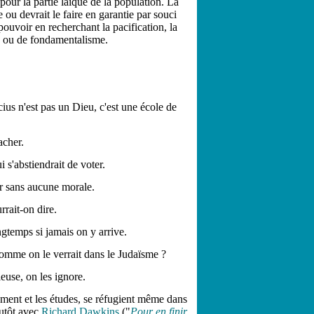
pour la partie laïque de la population. La
 ou devrait le faire en garantie par souci
 pouvoir en recherchant la pacification, la
me ou de fondamentalisme.
ius n'est pas un Dieu, c'est une école de
acher.
i s'abstiendrait de voter.
ser sans aucune morale.
rrait-on dire.
ngtemps si jamais on y arrive.
omme on le verrait dans le Judaïsme ?
ieuse, on les ignore.
nement et les études, se réfugient même dans
lutôt avec
Richard Dawkins
("
Pour en finir