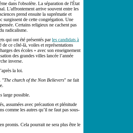
hème dans l'obsolète. La séparation de l'
É
tat
nal. L'affrontement arrive souvent entre les
ciences prend ensuite la suprématie et
oc surgissent de cette congrégation. Une
 pensée. Certains religieux ne cachent pas
du radicalisme.
ets qui ont été présentés par
les candidats à
de ce côté-là, voiles et représentations
 charges des écoles » avec son enseignement
isation des grandes villes lancée l’année
rche inverse.
après la loi.
.
"The church of the Non Believers
" ne fait
e.
s large possible.
tés, assumées avec précaution et plénitude
s comme les autres qu’il ne faut pas sous-
n promis. Cela pourrait ne sera plus être le