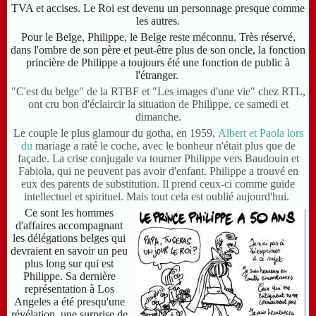
TVA et accises. Le Roi est devenu un personnage presque comme
les autres.
Pour le Belge, Philippe, le Belge reste méconnu. Très réservé,
dans l'ombre de son père et peut-être plus de son oncle, la fonction
princière de Philippe a toujours été une fonction de public à
l'étranger.
"C'est du belge" de la RTBF et "Les images d'une vie" chez RTL,
ont cru bon d'éclaircir la situation de Philippe, ce samedi et
dimanche.
Le couple le plus glamour du gotha, en 1959,
Albert et Paola lors
du
mariage a raté le coche, avec
le bonheur n'était plus que de
façade. La crise conjugale va tourner Philippe vers Baudouin et
Fabiola, qui ne peuvent pas avoir d'enfant. Philippe a trouvé en
eux des parents de substitution. Il prend ceux-ci comme guide
intellectuel et spirituel. Mais tout cela est oublié aujourd'hui.
Ce sont les hommes
d'affaires
accompagnant
les délégations belges
qui
devraient en savoir un peu
plus long sur qui est
Philippe. Sa dernière
représentation à Los
Angeles a été presqu'une
révélation, une surprise de