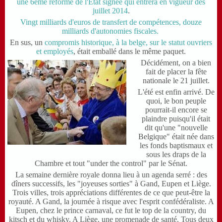
une 6ème réforme de l'Etat signée qui entrera en vigueur dès
juillet 2014
.
Vingt milliards d'euros de transfert de compétences, douze
milliards d'autonomies fiscales.
En sus, un
compromis historique, à la belge, sur le statut ouvriers
et employés
, était emballé dans le même paquet.
Décidément, on a bien
fait de placer la fête
nationale le 21 juillet.
L'été est enfin arrivé. De
quoi, le bon peuple
pourrait-il encore se
plaindre puisqu'il était
dit qu'une "nouvelle
Belgique" était née dans
les fonds baptismaux et
sous les draps de la
Chambre et tout "under the control" par le Sénat.
La semaine dernière royale donna lieu à un agenda serré : des
dîners successifs, les "joyeuses sorties" à Gand, Eupen et Liège.
Trois villes, trois appréciations différentes de ce que peut-être la
royauté. A Gand, la journée à risque avec l'esprit confédéraliste. A
Eupen, chez le prince carnaval, ce fut le top de la country, du
kitsch et du whisky. A Liège, une promenade de santé. Tous deux