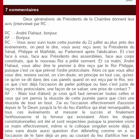
7 commentaires
Deux générations de Présidents de la Chambre donnent leur
avis (interviewé par RC :
RC : - André Flahaut, bonjour.
AF : - Bonjour.
RC : - Vous avez suivi toute cette journée du 21 juillet au plus près des
événements, on peut le dire, vous avez reçu avec la Présidente du
Sénat, Philippe et Mathilde, au Parlement après l'abdication. Et c'est
face à vous, face aux Présidents des assemblées, face aux corps
constitués, que le nouveau Roi a prêté serment. Et ce matin, André
Flahaut, vous allez être le premier à être reçu par le Roi Philippe,
puisque c'est ce que prévoit l'ordre protocolaire. Alors ce que vous allez
vous dire, restera secret, on s'en doute, en principe en tout cas, qu'est-
ce qu'on se dit dans des cas pareils quand on est reçu par le Roi, est-
ce que c'est déjà l'occasion de parler politique ou bien c'est juste de
façon très protocolaire, une façon de se saluer, une prise de contact ?
AF : - Mais tout d'abord, je crois qu'il faut remercier toutes celles et
ceux qui ont permis la réussite de cette journée parce que c'est une
réussite de bout en bout. J'ai eu l'occasion effectivement d'assister
depuis le Te Deum jusqu'à la fin du feu d'artifice qui était remarquable, à
tous ces événements et mesurer le succès et finalement
l'enthousiasme et la ferveur qui existaient. Alors les étapes
constitutionnelles ont été et sont respectées puisque la première visite
ce matin effectivement, même si le colloque singulier existe déjà, il
sera sans doute aussi question d'un débriefing comme on a eu
l'occasion de le faire déjà un peu au courant du feu d'artifice hier ou