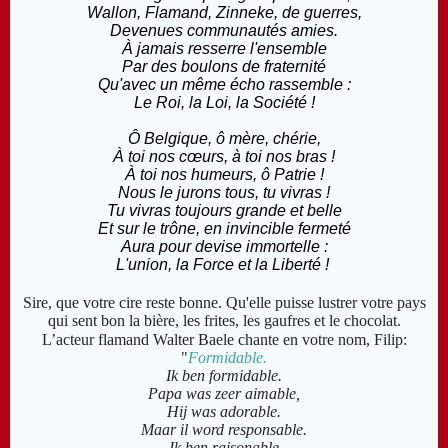
Wallon, Flamand, Zinneke, de guerres,
Devenues communautés amies.
À jamais resserre l'ensemble
Par des boulons de fraternité
Qu'avec un même écho rassemble :
Le Roi, la Loi, la Société !
Ô Belgique, ô mère, chérie,
À toi nos cœurs, à toi nos bras !
À toi nos humeurs, ô Patrie !
Nous le jurons tous, tu vivras !
Tu vivras toujours grande et belle
Et sur le trône, en invincible fermeté
Aura pour devise immortelle :
L'union, la Force et la Liberté !
Sire, que votre cire reste bonne. Q
u'elle puisse lustrer votre pays
qui sent bon la bière, les frites, les gaufres et le chocolat.
L’acteur flamand Walter Baele chante en votre nom, Filip:
"
Formidable.
Ik ben formidable.
Papa was zeer aimable,
Hij was adorable.
Maar il word responsable.
Ik ben raisonable