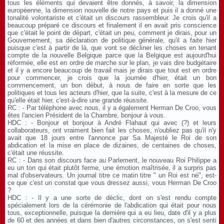
tous les éléments qui devaient être donnés, à savoir, la dimension
européenne, la dimension nouvelle de notre pays et puis il a donné une
tonalité volontariste et c'était un discours rassembleur. Je crois qu'il a
beaucoup préparé ce discours et finalement il en avait pris conscience
que c'était le point de départ, c'était un peu, comment je dirais, pour un
Gouvernement, sa déclaration de politique générale, qu'il a faite hier
puisque c'est à partir de là, que vont se décliner les choses en tenant
compte de la nouvelle Belgique parce que la Belgique est aujourd'hui
réformée, elle est en ordre de marche sur le plan, je vais dire budgétaire
et il y a encore beaucoup de travail mais je dirais que tout est en ordre
pour commencer, je crois que la journée d'hier, était un bon
commencement, un bon début, à nous de faire en sorte que les
politiques et tous les acteurs d'hier, que la suite, c'est à la mesure de ce
qu'elle était hier, c'est-à-dire une grande réussite.
RC : - Par téléphone avec nous, il y a également Herman De Croo, vous
êtes l'ancien Président de la Chambre, bonjour à vous.
HDC : - Bonjour et bonjour à André Flahaut qui avec (?) et leurs
collaborateurs, ont vraiment bien fait les choses, n'oubliez pas qu'il n'y
avait que 18 jours entre l'annonce par Sa Majesté le Roi de son
abdication et la mise en place de dizaines, de centaines de choses,
c'était une réussite.
RC : - Dans son discours face au Parlement, le nouveau Roi Philippe a
eu un ton qui était plutôt ferme, une émotion maîtrisée, il a surpris pas
mal d'observateurs. Un journal titre ce matin titre " un Roi est né", est-
ce que c'est un constat que vous dressez aussi, vous Herman De Croo
?
HDC : - Il y a une sorte de déclic, dont on s'est rendu compte
spécialement lors de la cérémonie de l'abdication qui était pour nous
tous, exceptionnelle, puisque la dernière qui a eu lieu, date d'il y a plus
de 60 et des années et dans bien d'autres circonstances, on s'est senti