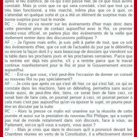
après le feu d'artifice, de ce qui s'est passé hier, de ce que nous avons
constaté. Mais je crois que ce qui sera constaté, c'est que tout ça a
très bien fonctionné, a très marché, même plus que ce à quoi, on
s'attendait en quelque sorte et ça a été un élément de surprise mais de
bonne surprise pour tout le monde.
RC : - Alors on va revenir sur les événements d'hier mais donc dans
cette première prise de contact aujourd'hui avec le Roi, ce premier
rendez-vous officiel, on parlera plus des événements de la veille que
réellement rentrer dans des discussions politiques ?
AF : - Je l'ignore mais enfin, je suis prêt à parler de tout, que ce soit
des événements d'hier, que ce soit de l'actualité du jour par le débriefing
ou encore la façon dont il y aura beaucoup de dossiers qui viendront sur
la table dans les prochains jours et les prochaines semaines. Parce que
la rentrée est déjà très proche, s'il y a rentrée parce que le travail
continue manifestement pour le Roi et pour le Gouvernement encore
aujourd'hui.
RC : - Est-ce que vous, c'est peut-être l'occasion de donner un conseil
au nouveau Roi ou pas spécialement?
AF : - Je crois que après ce qui s'est dit hier, ce qui s'est fait, ce qui se
constate dans les réactions, faire un débriefing, permettra sans aucun
doute aussi, de peut-être dire, tiens, ce serait bien de faire ceci, ce
serait bien de faire cela, on pourrait penser à ceci, on pourrait penser à
cela mais c'est pas aujourd'hui qu'on va épuiser le sujet, on pourra peut-
être en discuter par la suite.
RC : - Alors la presse ce matin est unanime sur la réussite de cette
journée et aussi sur la prestation du nouveau Roi Philippe, qui a surpris
pas mal de monde notamment dans son discours, face à vous, au
Parlement, est-ce qu'il vous a surpris, vous aussi ?
AF : - Mais je crois que dans le discours qu'il a prononcé devant les
Chambres réunies en vertu de la Constitution, il a effectivement donné