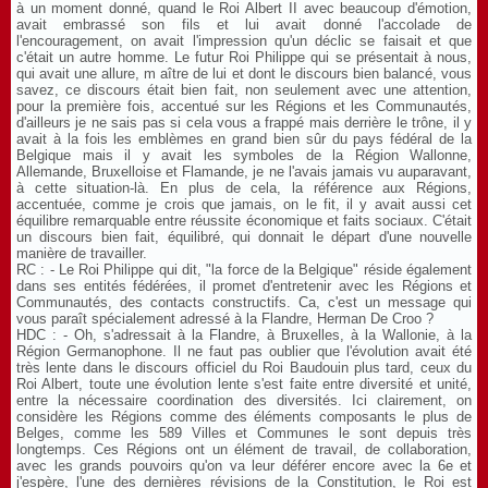
à un moment donné, quand le Roi Albert II avec beaucoup d'émotion,
avait embrassé son fils et lui avait donné l'accolade de
l'encouragement, on avait l'impression qu'un déclic se faisait et que
c'était un autre homme. Le futur Roi Philippe qui se présentait à nous,
qui avait une allure, m aître de lui et dont le discours bien balancé, vous
savez, ce discours était bien fait, non seulement avec une attention,
pour la première fois, accentué sur les Régions et les Communautés,
d'ailleurs je ne sais pas si cela vous a frappé mais derrière le trône, il y
avait à la fois les emblèmes en grand bien sûr du pays fédéral de la
Belgique mais il y avait les symboles de la Région Wallonne,
Allemande, Bruxelloise et Flamande, je ne l'avais jamais vu auparavant,
à cette situation-là. En plus de cela, la référence aux Régions,
accentuée, comme je crois que jamais, on le fit, il y avait aussi cet
équilibre remarquable entre réussite économique et faits sociaux. C'était
un discours bien fait, équilibré, qui donnait le départ d'une nouvelle
manière de travailler.
RC : - Le Roi Philippe qui dit, "la force de la Belgique" réside également
dans ses entités fédérées, il promet d'entretenir avec les Régions et
Communautés, des contacts constructifs. Ca, c'est un message qui
vous paraît spécialement adressé à la Flandre, Herman De Croo ?
HDC : - Oh, s'adressait à la Flandre, à Bruxelles, à la Wallonie, à la
Région Germanophone. Il ne faut pas oublier que l'évolution avait été
très lente dans le discours officiel du Roi Baudouin plus tard, ceux du
Roi Albert, toute une évolution lente s'est faite entre diversité et unité,
entre la nécessaire coordination des diversités. Ici clairement, on
considère les Régions comme des éléments composants le plus de
Belges, comme les 589 Villes et Communes le sont depuis très
longtemps. Ces Régions ont un élément de travail, de collaboration,
avec les grands pouvoirs qu'on va leur déférer encore avec la 6e et
j'espère, l'une des dernières révisions de la Constitution, le Roi est