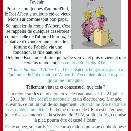
l'avenir.
Pour les tout-jeunes d'aujourd'hui,
le Roi Albert a toujours été ce vieux
Monsieur comme tout bon-papa.
Se rappeler du règne d'Albert, c'est
se rappeler de quelques casseroles
comme celle de l'affaire Dutroux, la
tentative d'exonérer une partie de la
fortune de Fabiola via une
fondation,
la fille naturelle,
Delphine Boël, une affaire qui traîne s'en va et puis revient et que
certains renvoient
à la cour de de Louis XIV
.
"
T’as le bonjour d’Albert!
"...
Des créateurs belges réagissent à
l’annonce de l’abdication d’Albert II. Avec bien plus de respect
.
qu’on ne l’imagine
Tellement vintage et consensuel, que cela ?
Un retour sur les deux dernières fêtes nationales ? Le 21 juillet
2011 fut "
Une (dé)fête nationale
" et un électrochoc. L'année
suivante, ce fut un ouf de soulagement "
Quand une fête nationale
ressemble à une fête
". La 6ème réforme de l’État est entérinée,
je
ne dis pas enterrée et la scission de BHV, sortie du frigo et mise
à plat, pourra être dégusté à loisir.
Cette année, sont arrivées les consécrations presque euphoriques :