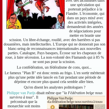
avec des alchimistes dans
une spéculation qui
porterait préjudice à la
Flandre.
L'économie, qui
dans un pays mixé avec
des activités intégrées,
demanderait des années
de négociations pour
mettre en branle une
scission. Un libre-échange, rouillé, avec des barrières si pas
douanières, mais intellectuelles.
L'Europe qui ne donnerait pas son
blanc-seing de reconnaissances internationales aux nouvelles
parties. Catalogne, Pays basques, Écosse sur les chapeaux de
roue, à faire sécession.
La non-volonté des Flamands qui à 85 %
ne sont pas pour la scission.
La confédération, un fédéralisme de cons, quoi...
Le fameux "Plan B" est donc remis au frigo. L'en sortir mériterait
plus qu'une petite idée lancée en l'air pendant une période de
déprime et encore plus quand cela semble aller bien.
Qu'en disent les analystes politologues ?
Philippe van Parijs
disait même que "
la
Fédération belge nous
survivra à tous
". Il
préconisait que la
monarchie soit moins