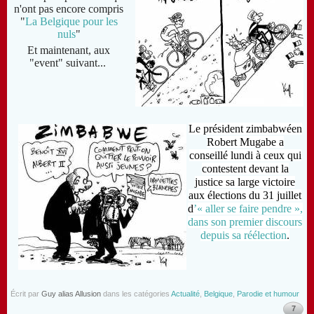
n'ont pas encore compris
"
La Belgique pour les
nuls
"
Et maintenant, aux
"event" suivant...
Le président zimbabwéen
Robert Mugabe a
conseillé lundi à ceux qui
contestent devant la
justice sa large victoire
aux élections du 31 juillet
d
’« aller se faire pendre »,
dans son premier discours
depuis sa réélection
.
Écrit par
Guy alias Allusion
dans les catégories
Actualité
,
Belgique
,
Parodie et humour
7