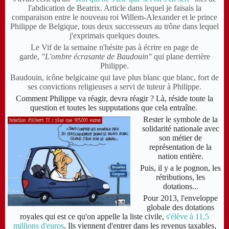
l'abdication de Beatrix. Article dans lequel je faisais la
comparaison entre le nouveau roi Willem-Alexander et le prince
Philippe de Belgique, tous deux successeurs au trône dans lequel
j'exprimais quelques doutes.
Le Vif de la semaine n'hésite pas à écrire en page de
garde,
"
L'ombre écrasante de Baudouin
"
qui plane derrière
Philippe.
Baudouin, icône belgicaine qui lave plus blanc que blanc, fort de
ses convictions religieuses a servi de tuteur à Philippe.
Comment Philippe va réagir, devra réagir ? Là, réside toute la
question et toutes les supputations que cela entraîne.
Rester le symbole de la
solidarité nationale avec
son métier de
représentation de la
nation entière.
Puis, il y a le pognon, les
rétributions, les
dotations...
Pour 2013, l'enveloppe
globale des dotations
royales qui est ce qu'on appelle la liste civile,
s'élève à 11,5
millions d'euros
. Ils viennent d'entrer dans les revenus taxables,