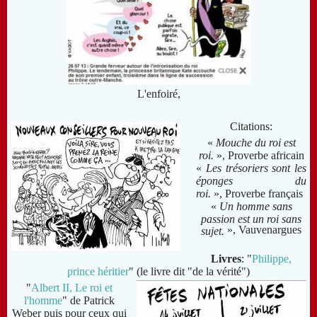
L'enfoiré,
Citations:
«
Mouche du roi est
roi.
», Proverbe africain
«
Les trésoriers sont les
éponges du
roi.
», Proverbe français
«
Un homme sans
passion est un roi sans
», Vauvenargues
sujet.
Livres
: "
Philippe,
prince héritier
" (le livre dit "de la vérité")
"
Albert II, Le roi et
l'homme
" de Patrick
Weber
puis pour ceux qui