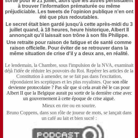
sortie pour le 21 juillet, alors que les autres persistaient
à trouver l'information prématurée ou même
préjudiciable. Les tweets de l'opinion publique n'en ont
été que plus redoutables.
Le secret était bien gardé jusqu'à cette après-midi du 3
juillet quand, à 18 heures, heure historique, Albert II
annonçait qu'il laissait son trône à son fils Philippe.
Une retraite pour raison de fatigue et de santé comme
raison officielle. Pour éviter de se retrouver dans la
même situation de crise d'il y a deux ans, en réalité.
Le lendemain, la Chambre, sous l'impulsion de la NVA, examinait
déjà l'idée de réduire les pouvoirs du Roi. Repérer les articles de la
Constitution à amender, ne se fait pas dans l'excitation,
répondaient les sceptiques et les plus royalistes. Que
son rôle
devienne protocolaire ? Pas sûr que si cela avait été le cas pour
Albert II que la Belgique aurait pu sortir
de la dernière crise
avec
un gouvernement à cette époque de crise aiguë.
Mieux en rire ou en sourire.
Bruno Coppens, dans son rôle de joueur de mots, se lançait dans
un
café au lait et bien sucré :