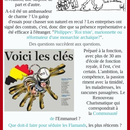
part et d'autre.
A-t-il été un ambassadeur
de charme ? Un galop
d'essais pour chasser son naturel en recul ? Les entreprises ont
signé des contrats, c'est, donc dire que sa présence représentative a
été efficace à l'étranger. "
Philippev: 'Roi triste', marionnette ou
réformateur d'une monarchie archaïque?
".
Des questions succèdent aux questions.
Préparé à la fonction,
avec plus de 30 ans
d'école de fonction
royale, il l'est, c'est
certain. L'ambition, la
compétence, la passion
riment avec la timidité,
les maladresses, les
rancunes passagères. Le
Renouveau
Charismatique qui
correspondrait à
la
Communauté
de
l'Emmanuel ?
Que doit-il faire pour séduire les Flamands
, les plus réticents ?