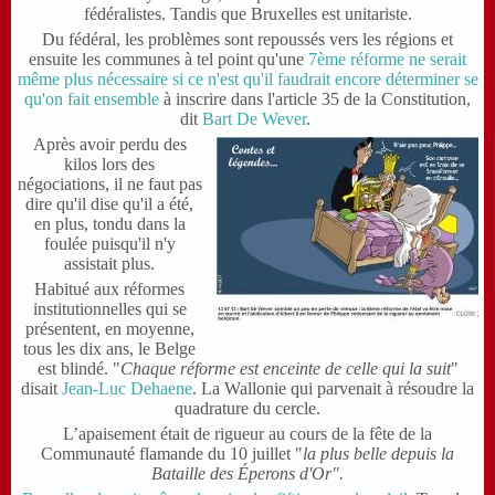
fédéralistes. Tandis que Bruxelles est unitariste.
Du fédéral, les problèmes sont repoussés vers les régions et
ensuite les communes à tel point qu'une
7ème réforme ne serait
même plus nécessaire si ce n'est qu'il faudrait encore déterminer se
qu'on fait ensemble
à inscrire dans l'article 35 de la Constitution,
dit
Bart De Wever
.
Après avoir perdu des
kilos lors des
négociations, il ne faut pas
dire qu'il dise qu'il a été,
en plus, tondu dans la
foulée puisqu'il n'y
assistait plus.
Habitué aux réformes
institutionnelles qui se
présentent, en moyenne,
tous les dix ans, le Belge
est blindé. "
Chaque réforme est enceinte de celle qui la suit
"
disait
Jean-Luc Dehaene
. La Wallonie qui parvenait à résoudre la
quadrature du cercle.
L’apaisement était de rigueur au cours de la fête de la
Communauté flamande du 10 juillet "
la plus belle depuis la
Bataille des
Éperons
d'Or".