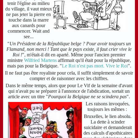
tenir l'église au milieu
du village, il vaut mieux
ne pas jeter la pierre en
touche dans la marre
aux canards
pour
commencer
. Wait and
see...
"
Un Président de la République belge ? Pour avoir toujours un
Flamand, non merci ! Tant que le pays existe, il faut crier vive le
Roi !
", m'était-il dit en aparté. Même pour l'ancien premier
ministre
Wilfried Martens
affirmait qu'il était pour la république,
mais pas pour la Belgique.
"
Le Roi n'est pas mort. Vive le Roi
".
Il ne faut pas être royaliste pour cela, il suffit simplement de savoir
compter et de raisonner avec les chiffres.
Dans le même temps, alors que pour Le Vif de la semaine d'avant
qui n'avait pu se préparer à l'annonce de l'abdication, sortait un
article avec un titre "
Pourquoi la Belgique ne se scindera pas
"
.
Les raisons invoquées,
toujours les mêmes :
Bruxelles, le lien absolu.
La dette à scinder
suicidaire et demanderait
des calculs d'apothicaires