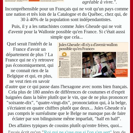
agréable à vivre.".
Incompréhensible pour un Français qui ne voit qu'un pays comme
une nation et très loin de la Catalogne et du Québec, chez qui, de
30 à 40% de la population sont indépendantistes.
Puis, il y a les rattachistes comme Jules Gheude qui ne voit
d'avenir pour la Wallonie possible qu'en France. Si c'était aussi
simple que cela...
Quel serait l'intérêt de la
France d'avoir un
département de plus ? La
France qui ne s'y retrouve
pas économiquement, qui
ne connait rien de la
Belgique et qui, en plus,
ne veut rien en savoir
d'autre que ce qui passe dans l'hexagone avec noms bien français.
Cela plus de 180 années de différences de coutumes et d'esprit
baignées dans la bière plutôt que le vin, que de ne plus prononcer
"
soixante-dix",
"quatre-vingt-dix", prononciation qui, à la belge,
s'écriaient en quatre chiffres plutôt que deux... Jules Gheude n'a
pas compris le surréalisme que le Belge ne manque pas de faire
éclater par son bilinguisme même imparfait, "half en half".
Des affaires typiques de cousins plutôt qu'entre frères, quoi...
J'avais écrit qu'un "
Roi qui ne s'use que si l'on s'en sert"
lors de