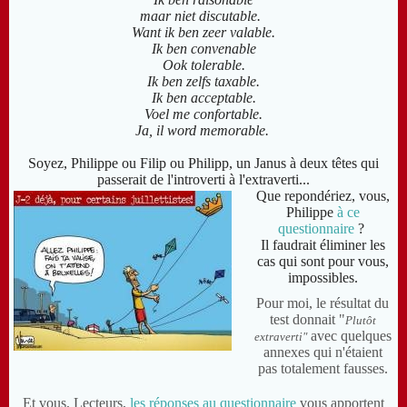
maar niet discutable.
Want ik ben zeer valable.
Ik ben convenable
Ook tolerable.
Ik ben zelfs taxable.
Ik ben acceptable.
Voel me confortable.
Ja, il word memorable.
Soyez, Philippe ou Filip ou Philipp,
un Janus à deux têtes qui
passerait de l'introverti à l'extraverti...
Que repondériez, vous,
Philippe
à ce
questionnaire
?
Il faudrait
éliminer les
cas qui sont pour vous,
impossibles.
Pour moi, le résultat du
test donnait "
Plutôt
avec quelques
extraverti"
annexes qui n'étaient
pas totalement fausses.
Et vous, Lecteurs,
les réponses au questionnaire
vous apportent