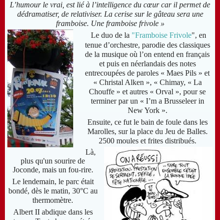
L’humour le vrai, est lié à l’intelligence du cœur car il permet de
dédramatiser, de relativiser. La cerise sur le gâteau sera une
framboise. Une framboise frivole »
Le duo de la
"Framboise Frivole
", en
tenue d’orchestre, parodie des classiques
de la musique où l’on entend en français
et puis en néerlandais des notes
entrecoupées de paroles « Maes Pils » et
« Christal Alken », « Chimay, « La
Chouffe » et autres « Orval », pour se
terminer par un « I’m a Brusseleer in
New York ».
Ensuite, ce fut le bain de foule dans les
Marolles, sur la place du Jeu de Balles.
2500 moules et frites distribués.
Là,
plus qu'un sourire de
Joconde, mais un fou-rire.
Le lendemain, le parc était
bondé, dès le matin, 30°C au
thermomètre.
Albert II abdique dans les