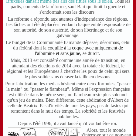
Bruxelles dansait même des airs des fifties sous le soleil
. Tous les
partis, contents de la réforme, sauf Bart qui tirait la gueule et
s'endormait sous les discours.
La réforme a répondu aux attentes d'indépendance des régions.
Les tâches ont été déplacées rendant chaque entité responsable de
son autorité, de son austérité, de son libertinage et de son
galvaudage.
Le budget de la Communauté flamande dépasse, désormais, celui
du fédéral dont
la coquille à la coque avec uniquement de
l'albumine et sans jaune, se durcit.
Mais, 2013 est considéré comme une année de transition, en
attendant des élections de 2014 avec la
totale : le
fédéral, le
régional et les Européennes à chercher les poux de celui qui sera
le plus solide sans écraser la taille en dessous.
Pour l'abdication, les médias hésitent entre deux formules, "passer
la main" ou "passer le flambeau". Même si l'expression française
est utilisée dans le même sens, un flambeau reste plus solennel
qu'un jeu de mains. Bien différente, cette abdication d'Albert de
celle de Beatrix. Pas d'invités de tous les pays, pas de fastes qui
remontent dans la nuit des temps. La sobriété et les festivités
habituelles.
Depuis l'été 1996, il avait lancé qu'il voulait être roi.
Alors, tout le monde
s'interroge sur ce nouveau