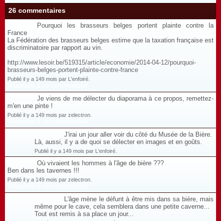
26 commentaires
Pourquoi les brasseurs belges portent plainte contre la
France
La Fédération des brasseurs belges estime que la taxation française est
discriminatoire par rapport au vin.
http://www.lesoir.be/519315/article/economie/2014-04-12/pourquoi-
brasseurs-belges-portent-plainte-contre-france
Publié il y a 149 mois par L'enfoiré.
Répondre à ce commentaire
Je viens de me délecter du diaporama à ce propos, remettez-
m'en une pinte !
Publié il y a 149 mois par zelectron.
Répondre à ce commentaire
J'irai un jour aller voir du côté du Musée de la Bière.
Là, aussi, il y a de quoi se délecter en images et en goûts.
Publié il y a 149 mois par L'enfoiré.
Où vivaient les hommes à l'âge de bière ???
Ben dans les tavernes !!!
Publié il y a 149 mois par zelectron.
Répondre à ce commentaire
L'âge mène le défunt à être mis dans sa bière, mais
même pour le cave, cela semblera dans une petite caverne...
Tout est remis à sa place un jour...