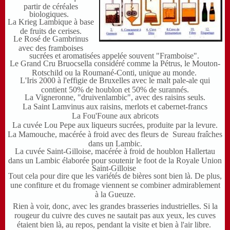
partir de céréales
biologiques.
La Krieg Lambique à base
de fruits de cerises.
Le Rosé de Gambrinus
avec des framboises
sucrées et aromatisées appelée souvent "Framboise".
Le Grand Cru Bruocsella considéré comme la Pétrus, le Mouton-
Rotschild ou la Roumané-Conti, unique au monde.
L'Iris 2000 à l'effigie de Bruxelles avec le malt pale-ale qui
contient 50% de houblon et 50% de surannés.
La Vigneronne, "druivenlambic", avec des raisins seuls.
La Saint Lamvinus aux raisins, merlots et cabernet-francs
La Fou'Foune aux abricots
La cuvée Lou Pepe aux liqueurs sucrées, produite par la levure
.
La Mamouche, macérée à froid avec des fleurs de Sureau fraîches
dans un Lambic.
La cuvée Saint-Gilloise, macérée à froid de houblon Hallertau
dans un Lambic élaborée pour soutenir le foot de la Royale Union
Saint-Gilloise
Tout cela pour dire que les variétés de bières sont bien là. De plus,
une confiture et du fromage viennent se combiner admirablement
à la Gueuze.
Rien à voir, donc, avec les grandes brasseries industrielles. Si la
rougeur du cuivre des cuves ne sautait pas aux yeux, les cuves
étaient bien là, au repos, pendant la visite et bien à l'air libre.