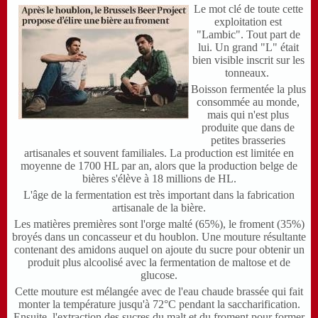
Le mot clé de toute cette
exploitation est
"Lambic".
Tout part de
lui. Un grand "L" était
bien visible inscrit sur les
tonneaux.
Boisson fermentée la plus
consommée au monde,
mais qui n'est plus
produite que dans de
petites brasseries
artisanales et souvent familiales. La production est limitée en
moyenne de 1700 HL par an, alors que la production belge de
bières s'élève à 18 millions de HL.
L'âge de la fermentation est très important dans la fabrication
artisanale de la bière.
Les matières premières sont l'orge malté (65%), le froment (35%)
broyés dans un concasseur et du houblon. Une mouture résultante
contenant des amidons auquel on ajoute du sucre pour obtenir un
produit plus alcoolisé avec la fermentation de maltose et de
glucose.
Cette mouture est mélangée avec de l'eau chaude brassée qui fait
monter la température jusqu'à 72°C pendant la saccharification.
Ensuite, l'extraction des sucres du malt et du froment pour former