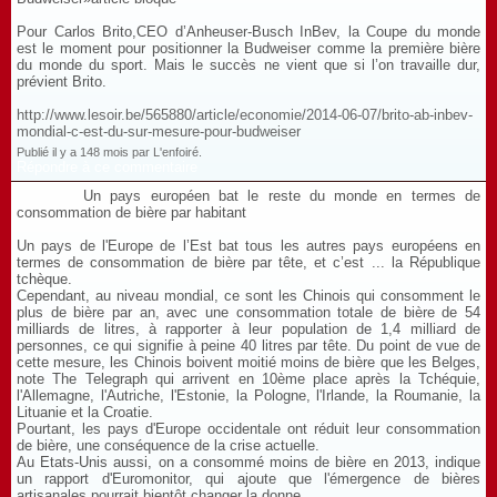
Pour Carlos Brito,CEO d’Anheuser-Busch InBev, la Coupe du monde
est le moment pour positionner la Budweiser comme la première bière
du monde du sport. Mais le succès ne vient que si l’on travaille dur,
prévient Brito.
http://www.lesoir.be/565880/article/economie/2014-06-07/brito-ab-inbev-
mondial-c-est-du-sur-mesure-pour-budweiser
Publié il y a 148 mois par L'enfoiré.
Répondre à ce commentaire
Un pays européen bat le reste du monde en termes de
consommation de bière par habitant
Un pays de l'Europe de l’Est bat tous les autres pays européens en
termes de consommation de bière par tête, et c’est ... la République
tchèque.
Cependant, au niveau mondial, ce sont les Chinois qui consomment le
plus de bière par an, avec une consommation totale de bière de 54
milliards de litres, à rapporter à leur population de 1,4 milliard de
personnes, ce qui signifie à peine 40 litres par tête. Du point de vue de
cette mesure, les Chinois boivent moitié moins de bière que les Belges,
note The Telegraph qui arrivent en 10ème place après la Tchéquie,
l'Allemagne, l'Autriche, l'Estonie, la Pologne, l'Irlande, la Roumanie, la
Lituanie et la Croatie.
Pourtant, les pays d'Europe occidentale ont réduit leur consommation
de bière, une conséquence de la crise actuelle.
Au Etats-Unis aussi, on a consommé moins de bière en 2013, indique
un rapport d'Euromonitor, qui ajoute que l'émergence de bières
artisanales pourrait bientôt changer la donne.