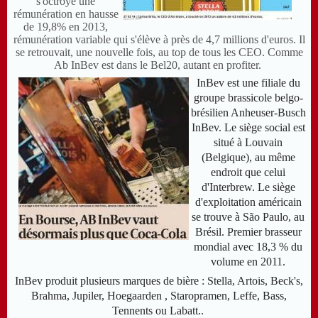
s'octroyé une
rémunération en hausse
de 19,8% en 2013,
rémunération variable qui s'élève à près de 4,7 millions d'euros. Il
se retrouvait, une nouvelle fois, au top de tous les CEO. Comme
Ab InBev est dans le Bel20, autant en profiter.
InBev est une filiale du
groupe brassicole belgo-
brésilien Anheuser-Busch
InBev. Le siège social est
situé à Louvain
(Belgique), au même
endroit que celui
d'Interbrew. Le siège
d'exploitation américain
se trouve à São Paulo, au
Brésil. Premier brasseur
mondial avec 18,3 % du
volume en 2011.
InBev produit plusieurs marques de bière : Stella, Artois, Beck's,
Brahma, Jupiler, Hoegaarden , Staropramen, Leffe, Bass,
Tennents ou Labatt..