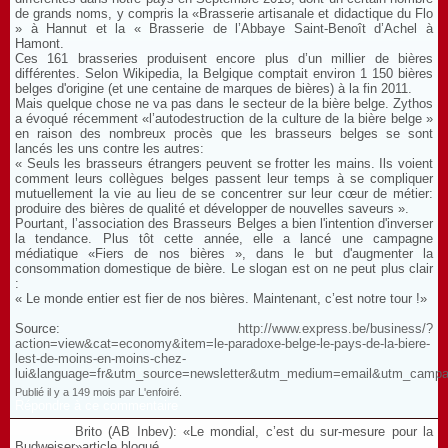
de grands noms, y compris la «Brasserie artisanale et didactique du Flo
» à Hannut et la « Brasserie de l’Abbaye Saint-Benoît d’Achel à
Hamont.
Ces 161 brasseries produisent encore plus d’un millier de bières
différentes. Selon Wikipedia, la Belgique comptait environ 1 150 bières
belges d'origine (et une centaine de marques de bières) à la fin 2011.
Mais quelque chose ne va pas dans le secteur de la bière belge. Zythos
a évoqué récemment «l’autodestruction de la culture de la bière belge »
en raison des nombreux procès que les brasseurs belges se sont
lancés les uns contre les autres:
« Seuls les brasseurs étrangers peuvent se frotter les mains. Ils voient
comment leurs collègues belges passent leur temps à se compliquer
mutuellement la vie au lieu de se concentrer sur leur cœur de métier:
produire des bières de qualité et développer de nouvelles saveurs ».
Pourtant, l’association des Brasseurs Belges a bien l'intention d'inverser
la tendance. Plus tôt cette année, elle a lancé une campagne
médiatique «Fiers de nos bières », dans le but d'augmenter la
consommation domestique de bière. Le slogan est on ne peut plus clair
:
« Le monde entier est fier de nos bières. Maintenant, c’est notre tour !»
Source:
http://www.express.be/business/?
action=view&cat=economy&item=le-paradoxe-belge-le-pays-de-la-biere-
lest-de-moins-en-moins-chez-
lui&language=fr&utm_source=newsletter&utm_medium=email&utm_campa
Publié il y a 149 mois par L'enfoiré.
Répondre à ce commentaire
Brito (AB Inbev): «Le mondial, c’est du sur-mesure pour la
Budweiser»article bloqué