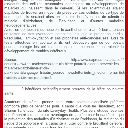
oxydatifs des cellules neuronales contribuent au développement de
maladies qui naissent dans le cerveau. Si les scientifiques étaient
capables de trouver un moyen de préserver ces cellules de ce type de
dommages, ils seraient alors en mesure de prévenir ou de ralentir la
maladie d’Alzheimer, de Parkinson et d’autres maladies
neurodégénératives.
Ainsi, un composant du houblon, le xanthohumol, a attiré leur attention
en raison de ses avantages potentiels tels que la protection cardio-
vasculaire, l’anti-oxydation et ses propriétés anti-cancéreuses. Lors de
tests effectués en laboratoire, ils ont découvert que ce composant
pourrait protéger les cellules neuronales et potentiellement ralentir le
développement de troubles cérébraux.
Source:
http://www.express.be/articles/?
action=view&cat=sciences&item=la-biere-pourrait-aider-a-prevenir-les-
maladies-dalzheimer-et-de-
parkinson&language=fr&utm_source=newsletter&utm_medium=email&ut
Publié il y a 139 mois par L'enfoiré.
Répondre à ce commentaire
5 bénéfices scientifiquement prouvés de la bière pour votre
santé
Amateurs de bières, prenez note. Votre boisson alcoolisée préférée
comporte plus de bénéfices pour la santé que vous ne l’imaginez, écrit
Sharon Tanenbaum du site Everyday Health. Plusieurs études récentes
ont démontré les nombreux avantages de la bière pour la santé tels que
la prévention des maladies d’Alzheimer et de Parkinson, la réduction du
risque d’ostéoporose et la capacité à lutter contre le brouillard cérébral.
Bien entendu, comme pour tous les breuvages alcoolisés, la modération