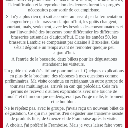
l'identification et la reproduction des levures furent les progrès
nécessaires pour sortir de cet empirisme.
S'il n'y a plus rien qui soit accorder au hasard par la fermentation
engendrée par le brasseur d'aujourd'hui, les goûts changent,
pourtant, mais, seulement, avec les besoins des consommateurs et
par l'inventivité des brasseurs pour différentier les différentes
brasseries artisanales d'aujourd'hui. Dans les années 50, les
brasseurs Lambic se comptaient par dizaine à Bruxelles. Cela
s'était dégonflé un temps avant de remonter quelque peu
aujourd'hui.
A l'entrée de la brasserie, deux billets pour les dégustations
attendaient les visiteurs.
Un guide m'avait été attribué pour moi seul. Quelques explications
en plus de la brochure, des réponses à mes questions comme
préliminaires. Ma visite continua en rejoignant un autre groupe de
touristes multilingues, arrivés en car, qui précédait. Cela m'a
permis de recevoir d'autres explications avec une touche de
"moût" et d'humour que ne dénigrerait pas l'orge malté, le froment
et le houblon.
Ne le répétez pas, avec le groupe, j'avais reçu un nouveau billet de
dégustation. Ce qui m'a permis d'en déguster une troisième rasade
de produits finis, de Gueuze et de Framboise après la visite.
A choisir, j'ai préféré la Framboise. Mais je vous laisse faire votre