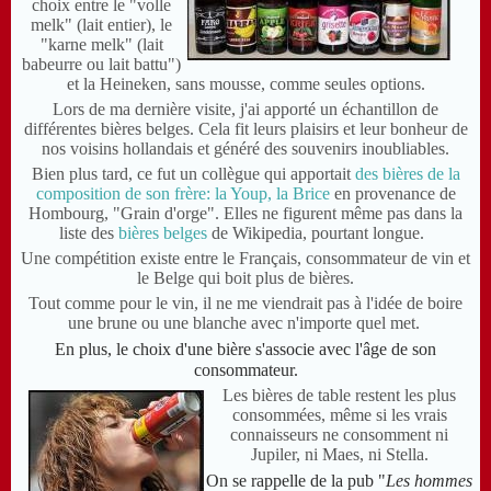
choix entre le "volle
melk" (lait entier), le
"karne melk" (lait
babeurre ou lait battu")
et la Heineken, sans mousse, comme seules options.
Lors de ma dernière visite, j'ai apporté un échantillon de
différentes bières belges. Cela fit leurs plaisirs et leur bonheur de
nos voisins hollandais et généré des souvenirs inoubliables.
Bien plus tard, ce fut un collègue qui apportait
des bières de la
composition de son frère: la Youp, la Brice
en provenance de
Hombourg, "Grain d'orge". Elles ne figurent même pas dans la
liste des
bières belges
de Wikipedia, pourtant longue.
Une compétition existe entre le Français, consommateur de vin et
le Belge qui boit plus de bières.
Tout comme pour le vin, il ne me viendrait pas à l'idée de boire
une brune ou une blanche avec n'importe quel met.
En plus, le choix d'une bière s'associe avec l'âge de son
consommateur.
Les bières de table restent les plus
consommées, même si les vrais
connaisseurs ne consomment ni
Jupiler, ni Maes, ni Stella.
On se rappelle de la pub "
Les hommes