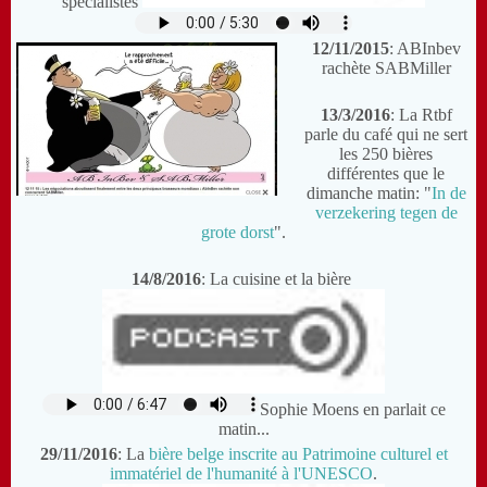
spécialistes
12/11/2015
: ABInbev
rachète SABMiller
13/3/2016
: La Rtbf
parle du café qui ne sert
les 250 bières
différentes que le
dimanche matin: "
In de
verzekering tegen de
grote dorst
".
14/8/2016
: La cuisine et la bière
Sophie Moens en parlait ce
matin...
29/11/2016
: La
bière belge inscrite au Patrimoine culturel et
immatériel de l'humanité à l'UNESCO
.