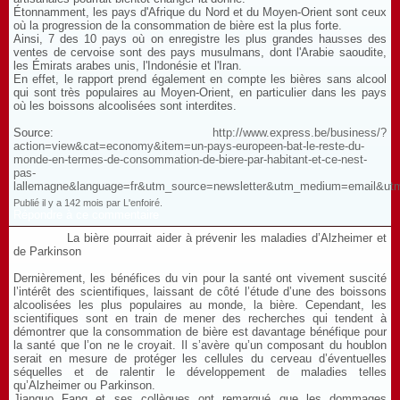
Étonnamment, les pays d'Afrique du Nord et du Moyen-Orient sont ceux
où la progression de la consommation de bière est la plus forte.
Ainsi, 7 des 10 pays où on enregistre les plus grandes hausses des
ventes de cervoise sont des pays musulmans, dont l'Arabie saoudite,
les Émirats arabes unis, l'Indonésie et l'Iran.
En effet, le rapport prend également en compte les bières sans alcool
qui sont très populaires au Moyen-Orient, en particulier dans les pays
où les boissons alcoolisées sont interdites.
Source:
http://www.express.be/business/?
action=view&cat=economy&item=un-pays-europeen-bat-le-reste-du-
monde-en-termes-de-consommation-de-biere-par-habitant-et-ce-nest-
pas-
lallemagne&language=fr&utm_source=newsletter&utm_medium=email&u
Publié il y a 142 mois par L'enfoiré.
Répondre à ce commentaire
La bière pourrait aider à prévenir les maladies d’Alzheimer et
de Parkinson
Dernièrement, les bénéfices du vin pour la santé ont vivement suscité
l’intérêt des scientifiques, laissant de côté l’étude d’une des boissons
alcoolisées les plus populaires au monde, la bière. Cependant, les
scientifiques sont en train de mener des recherches qui tendent à
démontrer que la consommation de bière est davantage bénéfique pour
la santé que l’on ne le croyait. Il s’avère qu’un composant du houblon
serait en mesure de protéger les cellules du cerveau d’éventuelles
séquelles et de ralentir le développement de maladies telles
qu’Alzheimer ou Parkinson.
Jianguo Fang et ses collègues ont remarqué que les dommages