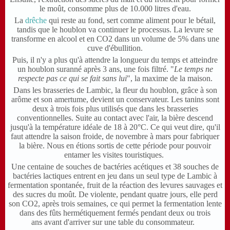
le moût, consomme plus de 10.000 litres d'eau.
La
drêche
qui reste au fond, sert comme aliment pour le bétail,
tandis que le houblon va continuer le processus. La levure se
transforme en alcool et en CO2 dans un volume de 5% dans une
cuve d'ébullition.
Puis, il n'y a plus qu'à attendre la longueur du temps et atteindre
un houblon suranné après 3 ans, une fois filtré. "
Le temps ne
respecte pas ce qui se fait sans lui
", la maxime de la maison.
Dans les brasseries de Lambic, la fleur du houblon, grâce à son
arôme et son amertume, devient un conservateur. Les tanins sont
deux à trois fois plus utilisés que dans les brasseries
conventionnelles. Suite au contact avec l'air, la bière descend
jusqu'à la température idéale de 18 à 20°C. Ce qui veut dire, qu'il
faut attendre la saison froide, de novembre à mars pour fabriquer
la bière. Nous en étions sortis de cette période pour pouvoir
entamer les visites touristiques.
Une centaine de souches de bactéries acétiques et 38 souches de
bactéries lactiques entrent en jeu dans un seul type de Lambic à
fermentation spontanée, fruit de la réaction des levures sauvages et
des sucres du moût. De violente, pendant quatre jours, elle perd
son CO2, après trois semaines, ce qui permet la fermentation lente
dans des fûts hermétiquement fermés pendant deux ou trois
ans
avant d'arriver sur une table du consommateur.