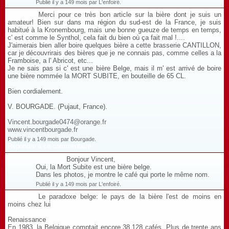
Publié il y a 149 mois par L'enfoiré.
Merci pour ce très bon article sur la bière dont je suis un
amateur! Bien sur dans ma région du sud-est de la France, je suis
habitué à la Kronembourg, mais une bonne gueuze de temps en temps,
c' est comme le Synthol, cela fait du bien où ça fait mal !....
J'aimerais bien aller boire quelques bière a cette brasserie CANTILLON,
car je découvrirais des bières que je ne connais pas, comme celles a la
Framboise, a l' Abricot, etc...
Je ne sais pas si c' est une bière Belge, mais il m' est arrivé de boire
une bière nommée la MORT SUBITE, en bouteille de 65 CL.
Bien cordialement.
V. BOURGADE. (Pujaut, France).
Vincent.bourgade0474@orange.fr
www.vincentbourgade.fr
Publié il y a 149 mois par Bourgade.
Répondre à ce commentaire
Bonjour Vincent,
Oui, la Mort Subite est une bière belge.
Dans les photos, je montre le café qui porte le même nom.
Publié il y a 149 mois par L'enfoiré.
Le paradoxe belge: le pays de la bière l'est de moins en
moins chez lui
Renaissance
En 1983, la Belgique comptait encore 38.128 cafés. Plus de trente ans