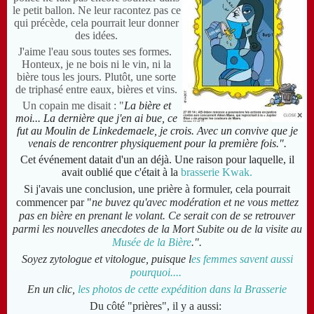
le petit ballon. Ne leur racontez pas ce
qui précède, cela pourrait leur donner
des idées.
J'aime l'eau sous toutes ses formes.
Honteux, je ne bois ni le vin, ni la
bière tous les jours. Plutôt, une sorte
de triphasé entre eaux, bières et vins.
Un copain me disait : "
La bière et
moi... La dernière que j'en ai bue, ce
fut au Moulin de Linkedemaele, je crois. Avec un convive que je
venais de rencontrer physiquement pour la première fois.".
Cet événement datait d'un an déjà. Une raison pour laquelle, il
avait oublié que c'était à la
brasserie Kwak.
Si j'avais une conclusion, une prière à formuler, cela pourrait
commencer par "
ne buvez qu'avec modération et ne vous mettez
pas en bière en prenant le volant. Ce serait con de se retrouver
parmi les nouvelles anecdotes de la Mort Subite ou de la visite au
Musée de la Bière
.".
Soyez zytologue et vitologue, puisque l
es femmes savent aussi
pourquoi....
En un clic,
les photos de cette expédition dans la Brasserie
Du côté "prières", il y a aussi: