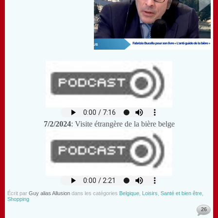
7/2/2024
: Visite étrangère de la bière belge
Écrit par
Guy alias Allusion
dans les catégories
Belgique
,
Loisirs
,
Santé et bien être
,
Shopping
26