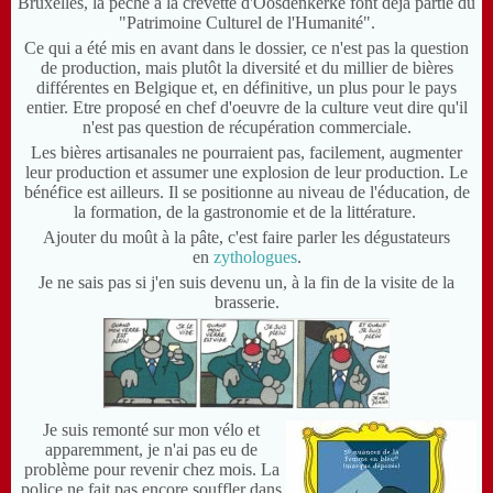
Bruxelles, la pêche à la crevette d'Oosdenkerke font déjà partie du
"Patrimoine Culturel de l'Humanité".
Ce qui a été mis en avant dans le dossier, ce n'est pas la question
de production, mais plutôt la diversité et du millier de bières
différentes en Belgique et, en définitive, un plus pour le pays
entier. Etre proposé en chef d'oeuvre de la culture veut dire qu'il
n'est pas question de récupération commerciale.
Les bières artisanales ne pourraient pas, facilement, augmenter
leur production et assumer une explosion de leur production. Le
bénéfice est ailleurs. Il se positionne au niveau de l'éducation, de
la formation, de la gastronomie et de la littérature.
Ajouter du moût à la pâte, c'est faire parler les dégustateurs
en
zythologues
.
Je ne sais pas si j'en suis devenu un, à la fin de la visite de la
brasserie.
Je suis remonté sur mon vélo et
apparemment, je n'ai pas eu de
problème pour revenir chez mois. La
police ne fait pas encore souffler dans