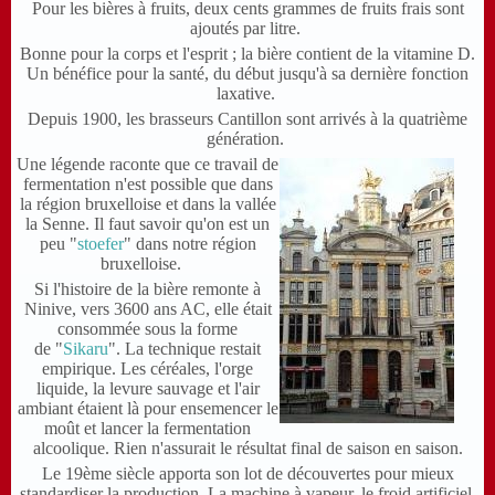
Pour les bières à fruits, deux cents grammes de fruits frais sont
ajoutés par litre.
Bonne pour la corps et l'esprit ; la bière contient de la vitamine D.
Un bénéfice pour la santé, du début jusqu'à sa dernière fonction
laxative.
Depuis 1900, les brasseurs Cantillon sont
arrivés à la quatrième
génération
.
Une légende raconte que ce travail de
fermentation n'est possible que dans
la région bruxelloise et dans la vallée
la Senne. Il faut savoir qu'on est un
peu "
stoefer
" dans notre région
bruxelloise.
Si l'histoire de la bière remonte à
Ninive, vers 3600 ans AC, elle était
consommée sous la forme
de "
Sikaru
". La technique restait
empirique. Les céréales, l'orge
liquide, la levure sauvage et l'air
ambiant étaient là pour ensemencer le
moût et lancer la fermentation
alcoolique. Rien n'assurait le résultat final de saison en saison.
Le 19ème siècle apporta son lot de découvertes pour mieux
standardiser la production. La machine à vapeur, le froid artificiel,