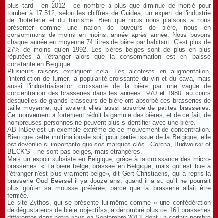
plus tard - en 2012 - ce nombre a plus que diminué de moitié pour
tomber à 17.512, selon les chiffres de Guidea, un expert de l'industrie
de l'hôtellerie et du tourisme. Bien que nous nous plaisons à nous
présenter comme une nation de buveurs de bière, nous en
consommons de moins en moins, année après année. Nous buvons
chaque année en moyenne 74 litres de bière par habitant. C'est plus de
27% de moins qu'en 1992. Les bières belges sont de plus en plus
réputées à l'étranger alors que la consommation est en baisse
constante en Belgique.
Plusieurs raisons expliquent cela. Les alcotests en augmentation,
l'interdiction de fumer, la popularité croissante du vin et du cava, mais
aussi l'industrialisation croissante de la bière par une vague de
concentration des brasseries dans les années 1970 et 1980, au cours
desquelles de grands brasseurs de bière ont absorbé des brasseries de
taille moyenne, qui avaient elles aussi absorbé de petites brasseries.
Ce mouvement a fortement réduit la gamme des bières, et de ce fait, de
nombreuses personnes ne peuvent plus s’identifier avec une bière.
AB InBev est un exemple extrême de ce mouvement de concentration.
Bien que cette multinationale soit pour partie issue de la Belgique, elle
est devenue si importante que ses marques clés - Corona, Budweiser et
BECK'S – ne sont pas belges, mais étrangères.
Mais un espoir subsiste en Belgique, grâce à la croissance des micro-
brasseries. « La bière belge, brassée en Belgique, mais qui est bue à
l'étranger n'est plus vraiment belge», dit Gert Christiaens, qui a repris la
brasserie Oud Beersel il ya douze ans, quand il a su qu'il ne pourrait
plus goûter sa mousse préférée, parce que la brasserie allait être
fermée.
Le site Zythos, qui se présente lui-même comme « une confédération
de dégustateurs de bière objectifs», a dénombré plus de 161 brasseries
différentes dans notre pays en Septembre 2013, dont un certain nombre