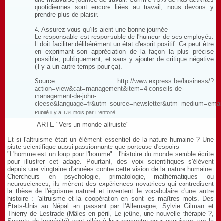
quotidiennes sont encore liées au travail, nous devons y
prendre plus de plaisir.
4. Assurez-vous qu’ils aient une bonne journée
Le responsable est responsable de l'humeur de ses employés.
Il doit faciliter délibérément un état d'esprit positif. Ce peut être
en exprimant son appréciation de la façon la plus précise
possible, publiquement, et sans y ajouter de critique négative
(il y a un autre temps pour ça).
Source:
http://www.express.be/business/?
action=view&cat=management&item=4-conseils-de-
management-de-john-
cleese&language=fr&utm_source=newsletter&utm_medium=ema
Publié il y a 134 mois par L'enfoiré.
ARTE "Vers un monde altruiste"
Et si l'altruisme était un élément essentiel de la nature humaine ? Une
piste scientifique aussi passionnante que porteuse d'espoirs
"L'homme est un loup pour l'homme" : l'histoire du monde semble écrite
pour illustrer cet adage. Pourtant, des voix scientifiques s'élèvent
depuis une vingtaine d'années contre cette vision de la nature humaine.
Chercheurs en psychologie, primatologie, mathématiques ou
neurosciences, ils mènent des expériences novatrices qui contredisent
la thèse de l'égoïsme naturel et inventent le vocabulaire d'une autre
histoire : l'altruisme et la coopération en sont les maîtres mots. Des
États-Unis au Népal en passant par l'Allemagne, Sylvie Gilman et
Thierry de Lestrade (Mâles en péril, Le jeûne, une nouvelle thérapie ?,
Secrets de longévité) sont allés à leur rencontre pour esquisser, sur la