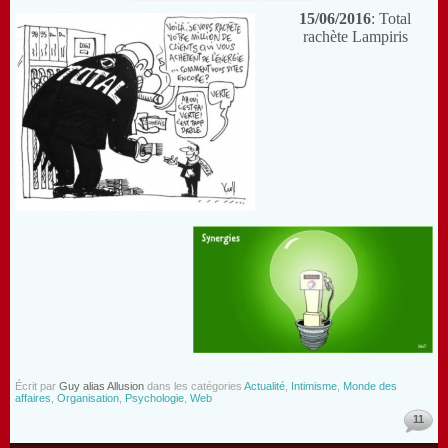
15/06/2016
: Total
rachète Lampiris
Écrit par
Guy alias Allusion
dans les catégories
Actualité
,
Intimisme
,
Monde des
affaires
,
Organisation
,
Psychologie
,
Web
11