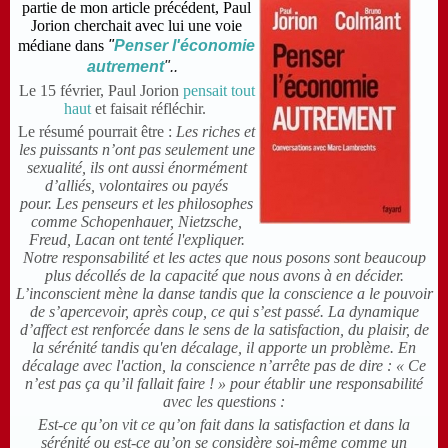
partie de mon article précédent, Paul
Jorion cherchait avec lui une voie
médiane dans
"
Penser l'économie
autrement
"..
Le 15 février, Paul Jorion
pensait tout
haut
et faisait réfléchir.
Le résumé pourrait être :
Les riches et
les puissants n’ont pas seulement une
sexualité, ils ont aussi énormément
d’alliés, volontaires ou payés
pour.
Les penseurs et les philosophes
comme Schopenhauer, Nietzsche,
Freud, Lacan ont tenté l'expliquer.
Notre responsabilité et les actes que nous posons sont beaucoup
plus décollés de la capacité que nous avons à en décider.
L’inconscient mène la danse tandis que la conscience a le pouvoir
de s’apercevoir, après coup, ce qui s’est passé. La dynamique
d’affect est renforcée dans le sens de la satisfaction, du plaisir, de
la sérénité tandis qu'en
décalage, il apporte un problème.
En
décalage avec l'action, la conscience n’arrête pas de dire : « Ce
n’est pas ça qu’il fallait faire ! »
pour établir une responsabilité
avec les questions :
Est-ce qu’on vit ce qu’on fait dans la satisfaction et dans la
sérénité ou est-ce qu’on se considère soi-même comme un