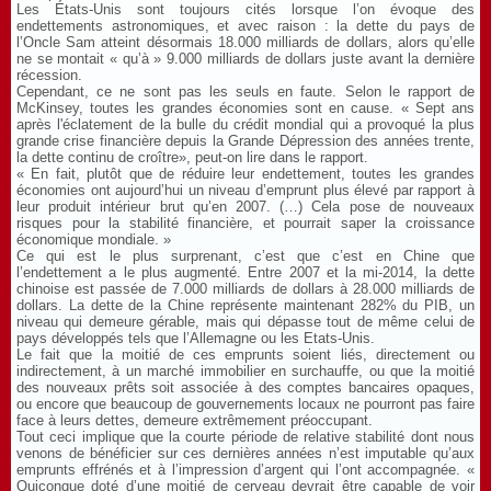
Les États-Unis sont toujours cités lorsque l’on évoque des
endettements astronomiques, et avec raison : la dette du pays de
l’Oncle Sam atteint désormais 18.000 milliards de dollars, alors qu’elle
ne se montait « qu’à » 9.000 milliards de dollars juste avant la dernière
récession.
Cependant, ce ne sont pas les seuls en faute. Selon le rapport de
McKinsey, toutes les grandes économies sont en cause. « Sept ans
après l'éclatement de la bulle du crédit mondial qui a provoqué la plus
grande crise financière depuis la Grande Dépression des années trente,
la dette continu de croître», peut-on lire dans le rapport.
« En fait, plutôt que de réduire leur endettement, toutes les grandes
économies ont aujourd’hui un niveau d’emprunt plus élevé par rapport à
leur produit intérieur brut qu’en 2007. (…) Cela pose de nouveaux
risques pour la stabilité financière, et pourrait saper la croissance
économique mondiale. »
Ce qui est le plus surprenant, c’est que c’est en Chine que
l’endettement a le plus augmenté. Entre 2007 et la mi-2014, la dette
chinoise est passée de 7.000 milliards de dollars à 28.000 milliards de
dollars. La dette de la Chine représente maintenant 282% du PIB, un
niveau qui demeure gérable, mais qui dépasse tout de même celui de
pays développés tels que l’Allemagne ou les Etats-Unis.
Le fait que la moitié de ces emprunts soient liés, directement ou
indirectement, à un marché immobilier en surchauffe, ou que la moitié
des nouveaux prêts soit associée à des comptes bancaires opaques,
ou encore que beaucoup de gouvernements locaux ne pourront pas faire
face à leurs dettes, demeure extrêmement préoccupant.
Tout ceci implique que la courte période de relative stabilité dont nous
venons de bénéficier sur ces dernières années n’est imputable qu’aux
emprunts effrénés et à l’impression d’argent qui l’ont accompagnée. «
Quiconque doté d’une moitié de cerveau devrait être capable de voir