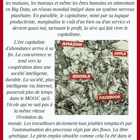
les maisons, les bureaux et même les êtres humains en alimentant
en Big Data, un réseau mondial intégré dans un système nerveux
planétaire. En parallèle, le capitalisme, miné par sa logique
productiviste, marginalise le coût d'un bien ou d'un service et
devient quasi nul,
tarissant le profit, la sève qui fait vivre le
capitalisme.
L'ère capitaliste
d'a
bondance arrive à sa
fin. L
a concurrence se
tend vers la
coopération
dans une
société intelligente,
durable
.
La société, plus
intelligente via Internet,
passerait plus de temps
dans le MOOC qu'à
l'école qui ne suit pas à
la même vitesse
l'évolution du
monde.
Les travailleurs deviennent tous jetables remplacés par
l'automatisation des processus régis par des flows.
La libre
génétique
.
L
e plein emploi obsolète comme cela l'a été dans le