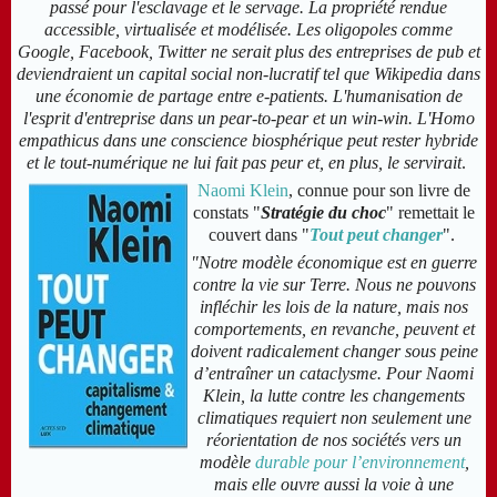
passé pour l'esclavage et le servage.
La propriété rendue
accessible, virtualisée et modélisée.
Les oligopoles comme
Google, Facebook, Twitter ne serait plus des entreprises de pub et
deviendraient un capital social non-lucratif tel que
Wikipedia dans
une économie de partage
entre e-patients.
L'humanisation de
l'esprit d'entreprise dans un pear-to-pear et un win-win.
L'Homo
empathicus dans une conscience biosphérique peut rester hybride
et l
e tout-numérique ne lui fait pas peur et, en plus, le servirait
.
Naomi Klein
, connue pour son livre de
constats
"
Stratégie du choc
"
remettait le
couvert
dans "
Tout peut changer
"
.
"Notre modèle économique est en guerre
contre la vie sur Terre. Nous ne pouvons
infléchir les lois de la nature, mais nos
comportements, en revanche, peuvent et
doivent radicalement changer sous peine
d’entraîner un cataclysme. Pour Naomi
Klein, la lutte contre les changements
climatiques requiert non seulement une
réorientation de nos sociétés vers un
modèle
durable pour l’environnement
,
mais elle ouvre aussi la voie à une