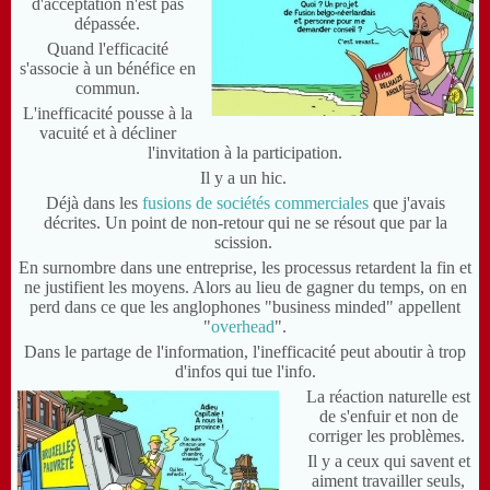
d'acceptation n'est pas
dépassée.
Quand l'efficacité
s'associe à un bénéfice en
commun.
L'inefficacité pousse à la
vacuité et à décliner
l'invitation à la participation.
Il y a un hic.
Déjà dans les
fusions de sociétés commerciales
que j'avais
décrites. Un point de non-retour qui ne se résout que par la
scission.
En surnombre dans une entreprise, les processus retardent la fin et
ne justifient les moyens. Alors au lieu de gagner du temps, on en
perd dans ce que les anglophones "business minded" appellent
"
overhead
".
Dans le partage de l'information, l'inefficacité peut aboutir à trop
d'infos qui tue l'info.
La réaction naturelle est
de s'enfuir et non de
corriger les problèmes.
Il y a ceux qui savent et
aiment travailler seuls,