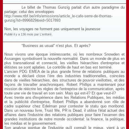
Le billet de Thomas Gunzig parlait d'un autre paradigme du
partage: celui des enveloppes
http://www.rtbf.be/info/emissions/article_le-cafe-serre-de-thomas-
gunzig?id=8996829&eid=5017893
Non, les voyages ne forment pas uniquement la jeunesse
Publié il y a 136 mois par L'enfoiré.
Répondre à ce commentaire
“Business as usual” n’est plus. Et après?
Nous vivons une époque intéressante, où les nombreux Snowden et
Assanges symbolisent la nouvelle normalité. Dans un monde de plus en
plus transnational et connecté, les vieilles hiérarchies d'entreprise et
élitistes se sont aplaties. Le contrôle de haut en bas est terminé.
L'ancien PDG EMEA de la plus grande firme de relations publiques au
monde a déclaré close l’ère des industries traditionnelles, coincées
dans de vieilles hiérarchies, des structures de pouvoir vieillottes, et des
façons de travailler anachroniques. Robert Phillips a maintenant pour
mission de réécrire les règles de l'entreprise de la communication, après
toute une vie de travail en son sein. Mais qui est-il? Et que veut-il?
Avec trente ans d'expérience dans les Relations Publiques, les médias
et la publicité d'entreprise, Robert Phillips a abandonné son rôle de
cadre supérieur chez Edelman pour contester le statu quo moribond.
Dans un nouveau livre, Trust Me, PR is Dead, il utilise l'état actuel des
affaires dans l'industrie des relations publiques pour faire l’examen des
grandes institutions de notre monde occidental: la finance, la politique,
les médias et le gouvernement.
Son analyse pointue de l'industrie qu'il connaît le mieux, vient à un