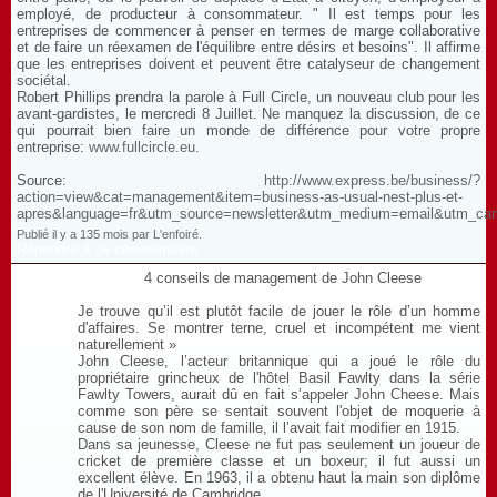
employé, de producteur à consommateur. " Il est temps pour les
entreprises de commencer à penser en termes de marge collaborative
et de faire un réexamen de l'équilibre entre désirs et besoins". Il affirme
que les entreprises doivent et peuvent être catalyseur de changement
sociétal.
Robert Phillips prendra la parole à Full Circle, un nouveau club pour les
avant-gardistes, le mercredi 8 Juillet. Ne manquez la discussion, de ce
qui pourrait bien faire un monde de différence pour votre propre
entreprise:
www.fullcircle.eu.
Source:
http://www.express.be/business/?
action=view&cat=management&item=business-as-usual-nest-plus-et-
apres&language=fr&utm_source=newsletter&utm_medium=email&utm_ca
Publié il y a 135 mois par L'enfoiré.
Répondre à ce commentaire
4 conseils de management de John Cleese
Je trouve qu’il est plutôt facile de jouer le rôle d’un homme
d'affaires. Se montrer terne, cruel et incompétent me vient
naturellement »
John Cleese, l’acteur britannique qui a joué le rôle du
propriétaire grincheux de l'hôtel Basil Fawlty dans la série
Fawlty Towers, aurait dû en fait s’appeler John Cheese. Mais
comme son père se sentait souvent l'objet de moquerie à
cause de son nom de famille, il l’avait fait modifier en 1915.
Dans sa jeunesse, Cleese ne fut pas seulement un joueur de
cricket de première classe et un boxeur; il fut aussi un
excellent élève. En 1963, il a obtenu haut la main son diplôme
de l'Université de Cambridge.