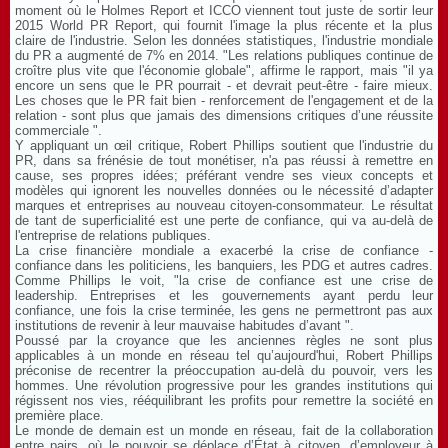
moment où le Holmes Report et ICCO viennent tout juste de sortir leur
2015 World PR Report, qui fournit l'image la plus récente et la plus
claire de l'industrie. Selon les données statistiques, l'industrie mondiale
du PR a augmenté de 7% en 2014. "Les relations publiques continue de
croître plus vite que l'économie globale", affirme le rapport, mais "il ya
encore un sens que le PR pourrait - et devrait peut-être - faire mieux.
Les choses que le PR fait bien - renforcement de l'engagement et de la
relation - sont plus que jamais des dimensions critiques d’une réussite
commerciale ".
Y appliquant un œil critique, Robert Phillips soutient que l'industrie du
PR, dans sa frénésie de tout monétiser, n'a pas réussi à remettre en
cause, ses propres idées; préférant vendre ses vieux concepts et
modèles qui ignorent les nouvelles données ou le nécessité d’adapter
marques et entreprises au nouveau citoyen-consommateur. Le résultat
de tant de superficialité est une perte de confiance, qui va au-delà de
l'entreprise de relations publiques.
La crise financière mondiale a exacerbé la crise de confiance -
confiance dans les politiciens, les banquiers, les PDG et autres cadres.
Comme Phillips le voit, "la crise de confiance est une crise de
leadership. Entreprises et les gouvernements ayant perdu leur
confiance, une fois la crise terminée, les gens ne permettront pas aux
institutions de revenir à leur mauvaise habitudes d’avant ".
Poussé par la croyance que les anciennes règles ne sont plus
applicables à un monde en réseau tel qu’aujourd'hui, Robert Phillips
préconise de recentrer la préoccupation au-delà du pouvoir, vers les
hommes. Une révolution progressive pour les grandes institutions qui
régissent nos vies, rééquilibrant les profits pour remettre la société en
première place.
Le monde de demain est un monde en réseau, fait de la collaboration
entre pairs, où le pouvoir se déplace d’État à citoyen, d’employeur à