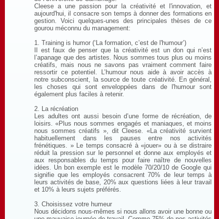
Cleese a une passion pour la créativité et l'innovation, et
aujourd'hui, il consacre son temps à donner des formations en
gestion. Voici quelques-unes des principales thèses de ce
gourou méconnu du management:
1. Training is humor (‘La formation, c’est de l'humour’)
Il est faux de penser que la créativité est un don qui n’est
l’apanage que des artistes. Nous sommes tous plus ou moins
créatifs, mais nous ne savons pas vraiment comment faire
ressortir ce potentiel. L’humour nous aide à avoir accès à
notre subconscient, la source de toute créativité. En général,
les choses qui sont enveloppées dans de l'humour sont
également plus faciles à retenir.
2. La récréation
Les adultes ont aussi besoin d’une forme de récréation, de
loisirs. «Plus nous sommes engagés et maniaques, et moins
nous sommes créatifs », dit Cleese. «La créativité survient
habituellement dans les pauses entre nos activités
frénétiques. » Le temps consacré à «jouer» ou à se distraire
réduit la pression sur le personnel et donne aux employés et
aux responsables du temps pour faire naître de nouvelles
idées. Un bon exemple est le modèle 70/20/10 de Google qui
signifie que les employés consacrent 70% de leur temps à
leurs activités de base, 20% aux questions liées à leur travail
et 10% à leurs sujets préférés.
3. Choisissez votre humeur
Nous décidons nous-mêmes si nous allons avoir une bonne ou
une mauvaise journée de travail. Comme 75% de nos activités