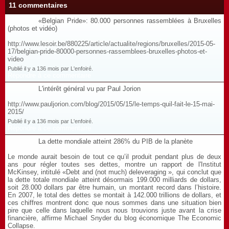
11 commentaires
«Belgian Pride»: 80.000 personnes rassemblées à Bruxelles
(photos et vidéo)
http://www.lesoir.be/880225/article/actualite/regions/bruxelles/2015-05-
17/belgian-pride-80000-personnes-rassemblees-bruxelles-photos-et-
video
Publié il y a 136 mois par L'enfoiré.
Répondre à ce commentaire
L'intérêt général vu par Paul Jorion
http://www.pauljorion.com/blog/2015/05/15/le-temps-quil-fait-le-15-mai-
2015/
Publié il y a 136 mois par L'enfoiré.
Répondre à ce commentaire
La dette mondiale atteint 286% du PIB de la planète
Le monde aurait besoin de tout ce qu’il produit pendant plus de deux
ans pour régler toutes ses dettes, montre un rapport de l'Institut
McKinsey, intitulé «Debt and (not much) deleveraging », qui conclut que
la dette totale mondiale atteint désormais 199.000 milliards de dollars,
soit 28.000 dollars par être humain, un montant record dans l’histoire.
En 2007, le total des dettes se montait à 142.000 trillions de dollars, et
ces chiffres montrent donc que nous sommes dans une situation bien
pire que celle dans laquelle nous nous trouvions juste avant la crise
financière, affirme Michael Snyder du blog économique The Economic
Collapse.