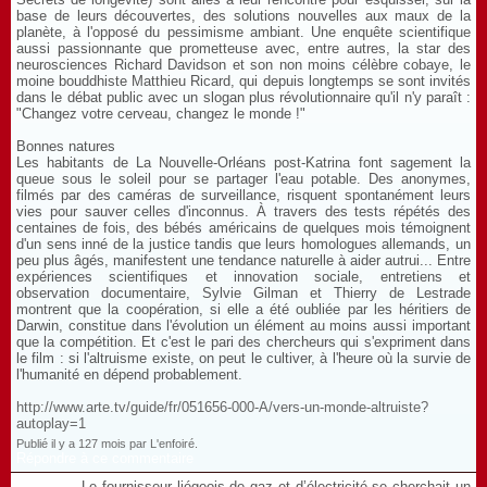
base de leurs découvertes, des solutions nouvelles aux maux de la
planète, à l'opposé du pessimisme ambiant. Une enquête scientifique
aussi passionnante que prometteuse avec, entre autres, la star des
neurosciences Richard Davidson et son non moins célèbre cobaye, le
moine bouddhiste Matthieu Ricard, qui depuis longtemps se sont invités
dans le débat public avec un slogan plus révolutionnaire qu'il n'y paraît :
"Changez votre cerveau, changez le monde !"
Bonnes natures
Les habitants de La Nouvelle-Orléans post-Katrina font sagement la
queue sous le soleil pour se partager l'eau potable. Des anonymes,
filmés par des caméras de surveillance, risquent spontanément leurs
vies pour sauver celles d'inconnus. À travers des tests répétés des
centaines de fois, des bébés américains de quelques mois témoignent
d'un sens inné de la justice tandis que leurs homologues allemands, un
peu plus âgés, manifestent une tendance naturelle à aider autrui... Entre
expériences scientifiques et innovation sociale, entretiens et
observation documentaire, Sylvie Gilman et Thierry de Lestrade
montrent que la coopération, si elle a été oubliée par les héritiers de
Darwin, constitue dans l'évolution un élément au moins aussi important
que la compétition. Et c'est le pari des chercheurs qui s'expriment dans
le film : si l'altruisme existe, on peut le cultiver, à l'heure où la survie de
l'humanité en dépend probablement.
http://www.arte.tv/guide/fr/051656-000-A/vers-un-monde-altruiste?
autoplay=1
Publié il y a 127 mois par L'enfoiré.
Répondre à ce commentaire
Le fournisseur liégeois de gaz et d’électricité se cherchait un