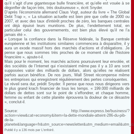
qu’il s’agit d’une gigantesque bulle financière, et qu’elle est vouée à se
dégonfler de façon très, très douloureuse », écrit Snyder.
D’après l'économiste allemand Claus Vogt, auteur du livre « The Global
Debt Trap », « La situation actuelle est bien pire que celle de 2000 ou
2007, et avec des taux d'intérêt proches de zéro, les banques centrales
ont déjà épuisé leurs munitions. De plus, l’endettement total, en
particulier celui des gouvernements, est bien plus élevé qu’il ne l’a
jamais été ».
« Lorsque la confiance dans la Réserve fédérale, la Banque centrale
européenne et les institutions similaires commencera à disparaître, il y
aura un exode massif hors des marchés d’actions et d’obligations. Je
pense que nous sommes très proches de ce moment clé de l'histoire
financière », ajoute-t-il.
Mais pour le moment, les marchés actions poursuivent leur envolée, et
des sociétés de l’Internet qui n’existaient même pas il y a 10 ans sont
supposées valoir des milliards de dollars, alors qu’elles ne réalisent
parfois aucun bénéfice. De nos jours, Wall Street récompense même
les entreprises qui enregistrent régulièrement des pertes conséquentes.
Le réveil sera dur, prédit Snyder. Il pense que nous nous dirigeons vers
le plus grand krach financier de tous les temps. « 199.000 milliards de
dollars de dettes sont sur le point de s’effondrer, et chaque homme,
femme ou enfant de cette planète éprouvera la douleur de ce désastre
», conclut-il.
Source:
http://www.express.be/business/?
action=view&cat=economy&item=la-dette-mondiale-atteint-286-du-pib-
de-la-
planete&language=fr&utm_source=newsletter&utm_medium=email&utm_
Publié il y a 136 mois par L'enfoiré.
Répondre à ce commentaire