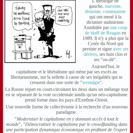
L'idéologie de
gauche,
marxiste,
léniniste, communiste
qui ont mené à la
dictature stalinienne.
Annihilée par
une coup
de bluff de Reagan
en
1989. Il n'y a plus que la
Corée du Nord qui
persiste et signe
avec ses
dérives
, ses huis clos et
ses "on-dit".
Aujourd'hui, le
capitalisme et le libéralisme qui mène par ses excès au
libertarianisme, sur la sellette à cause de ses inégalités qui se
creusent dans une sorte de "
westalgie
".
La Russie repart en court-circuitant les deux dans un mélange tout
en se séparant de la voie occidentale tandis qu'un néo-capitalisme
prend forme dans les pays d'Extrême-Orient.
Une nouvelle forme de collectivisme à la recherche d'un nouveau
paradigme.
"
Moderniser le capitalisme en y donnant accès à tout le
monde
",
"
Démocratiser le capitalisme par le crowdfunding dans
une participation dynamique économique en profitant de l'expert