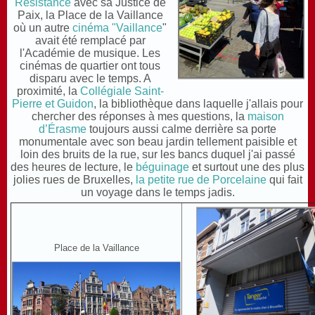
Résistance
avec sa Justice de
Paix, la Place de la Vaillance
où un autre
cinéma "Vaillance
"
avait été remplacé par
l'Académie de musique. Les
cinémas de quartier ont tous
disparu avec le temps. A
proximité, la
Collégiale Saint-
Pierre et Guidon
, la bibliothèque dans laquelle j'allais pour
chercher des réponses à mes questions, la
maison
d’Érasme
toujours aussi calme derrière sa porte
monumentale avec son beau jardin tellement paisible et
loin des bruits de la rue, sur les bancs duquel j'ai passé
des heures de lecture, le
béguinage
et surtout une des plus
jolies rues de Bruxelles,
la petite rue de Porcelaine
qui fait
un voyage dans le temps jadis.
Place de la Vaillance