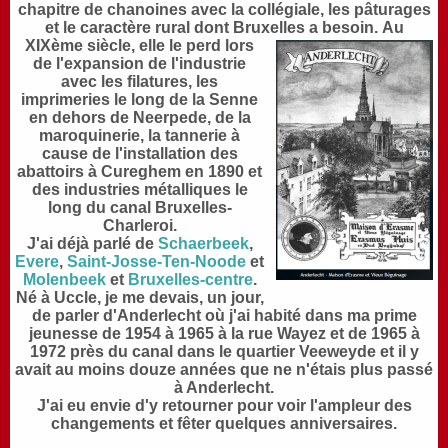
chapitre de chanoines avec la collégiale, les pâturages
et le caractère rural dont Bruxelles a besoin.
Au
XIXème siècle, elle le perd lors
de l'expansion de l'industrie
avec les filatures, les
imprimeries le long de la Senne
en dehors de Neerpede, de la
maroquinerie, la tannerie à
cause de l'installation des
abattoirs à Cureghem en 1890 et
des industries métalliques le
long du canal Bruxelles-
Charleroi.
J
'ai déjà parlé de
Schaerbeek
,
Evere
,
Saint-Josse-Ten-Noode
et
Molenbeek
et
Bruxelles-centre
.
N
é à Uccle, je me devais, un jour,
de parler d'Anderlecht où j
'ai habité dans ma prime
jeunesse de 1954 à 1965 à la rue Wayez et de 1965 à
1972 près du canal dans le quartier Veeweyde et il y
avait au moins douze années que ne n'étais plus passé
à Anderlecht.
J
'ai eu envie d'y retourner pour voir l'ampleur des
changements et fêter quelques anniversaires.