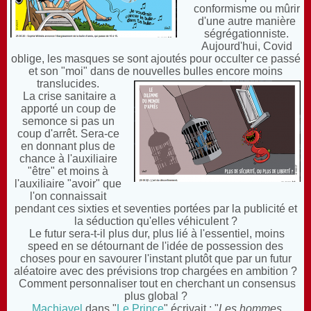
conformisme ou mûrir
d'une autre manière
ségrégationniste.
Aujourd'hui, Covid
oblige, les masques se sont ajoutés pour occulter ce passé
et son "moi" dans de nouvelles bulles encore moins
translucides.
La crise sanitaire a
apporté un coup de
semonce si pas un
coup d'arrêt. Sera-ce
en donnant plus de
chance à l'auxiliaire
"être" et moins à
l'auxiliaire "avoir" que
l'on connaissait
pendant ces sixties et seventies portées par la publicité et
la séduction qu'elles véhiculent ?
Le futur sera-t-il plus dur, plus lié à l'essentiel, moins
speed en se détournant de l'idée de possession des
choses pour en savourer l'instant plutôt que par un futur
aléatoire avec des prévisions trop chargées en ambition ?
Comment personnaliser tout en cherchant un consensus
plus global ?
Machiavel
dans "
Le Prince
" écrivait : "
Les hommes