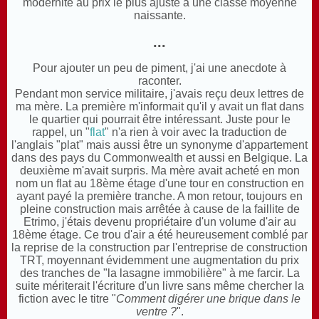
modernité au prix le plus ajusté à une classe moyenne
naissante.
...
Pour ajouter un peu de piment, j'ai une anecdote à
raconter.
Pendant mon service militaire, j'avais reçu deux lettres de
ma mère. La première m'informait qu'il y avait un flat dans
le quartier qui pourrait être intéressant. Juste pour le
rappel, un "
flat
" n'a rien à voir avec la traduction de
l'anglais "plat" mais aussi être un synonyme d'appartement
dans des pays du Commonwealth et aussi en Belgique. La
deuxième m'avait surpris. Ma mère avait acheté en mon
nom un flat au 18ème étage d'une tour en construction en
ayant payé la première tranche. A mon retour, toujours en
pleine construction mais arrêtée à cause de la faillite de
Etrimo, j'étais devenu propriétaire d'un volume d'air au
18ème étage. Ce trou d'air a été heureusement comblé par
la reprise de la construction par l'entreprise de construction
TRT, moyennant évidemment une augmentation du prix
des tranches de "la lasagne immobilière" à me farcir. La
suite mériterait l'écriture d'un livre sans même chercher la
fiction avec le titre "
Comment digérer une brique dans le
ventre ?
".