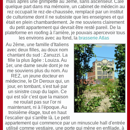
mais après une grimpette au 3ème, sans ascenseur. Calé
quelque part dans ma mémoire, un cabinet de médecin au
rez occupait le rez-de-chaussée, remplacé par un institut
de culturisme dont il ne subsiste que les enseignes et qui
était en plein chambardement. Je me souviens clairement
du petit appartement qui devrait être resté pareil. De la
plateforme en roofing à l'arrière, je pouvais apercevoir tous
les environs avec au fond, la
brasserie Atlas
Au 2ème, une famille d'Italiens
avec deux filles, au doux nom
chantant du sud : Zanuzzi. La
fille la plus âgée : Louiza. Au
1er, une dame seule dont je ne
me souviens plus du nom. Au
REZ, un jeune docteur en
médecine, le Dr Deroux qui, un
jour, en tombant, s'est tué par
un sinistre coup du lapin. Ce
qui est sûr c'est que la maison
ne roulait pas sur l'or ni
maintenant, ni à l'époque. Au
troisième étage, tout en haut
l'escalier qui s'arrête là. Le petit
appartement qui commence par un minuscule hall d'entrée
utilisé comme vestiaire, une porte qui mène en enfilade, à