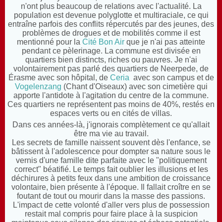
n'ont plus beaucoup de relations avec l'actualité. La
population est devenue polyglotte et multiraciale, ce qui
entraîne parfois des conflits répercutés par des jeunes, des
problèmes de drogues et de mobilités comme il est
mentionné pour la
Cité Bon Air
que je n'ai pas atteinte
pendant ce pèlerinage. La commune est divisée en
quartiers bien distincts, riches ou pauvres. Je n'ai
volontairement pas parlé des quartiers de Neerpede, de
Érasme avec son hôpital, de
Ceria
avec son campus et de
Vogelenzang
(Chant d'Oiseaux) avec son cimetière qui
apporte l'antidote à l'agitation du centre de la commune.
Ces quartiers ne représentent pas moins de 40%, restés en
espaces verts ou en cités de villas.
Dans ces années-là, j'ignorais complètement ce qu'allait
être ma vie au travail.
Les secrets de famille naissent souvent dès l'enfance, se
bâtissent à l'adolescence pour dompter sa nature sous le
vernis d'une famille dite parfaite avec le "politiquement
correct" béatifié. Le temps fait oublier les illusions et les
déchirures à petits feux dans une ambition de croissance
volontaire, bien présente à l'époque. Il fallait croître en se
foutant de tout ou mourir dans la masse des passions.
L'impact de cette volonté d'aller vers plus de possession
restait mal compris pour faire place à la suspicion