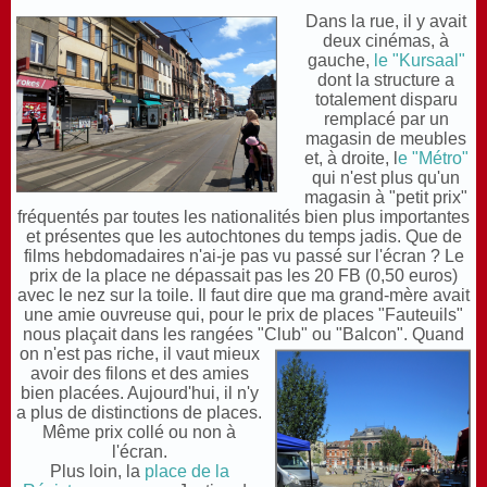
Dans la rue, il y avait
deux cinémas, à
gauche,
le "Kursaal"
dont la structure a
totalement disparu
remplacé par un
magasin de meubles
et, à droite, l
e "Métro"
qui n'est plus qu'un
magasin à "petit prix"
fréquentés par toutes les nationalités bien plus importantes
et présentes que les autochtones du temps jadis. Que de
films hebdomadaires n'ai-je pas vu passé sur l'écran ? Le
prix de la place ne dépassait pas les 20 FB (0,50 euros)
avec le nez sur la toile. Il faut dire que ma grand-mère avait
une amie ouvreuse qui, pour le prix de places "Fauteuils"
nous plaçait dans les rangées "Club" ou "Balcon".
Quand
on n'est pas riche, il vaut mieux
avoir des filons et des amies
bien placées. Aujourd'hui, il n'y
a plus de distinctions de places.
Même prix collé ou non à
l'écran.
Plus loin, la
place de la