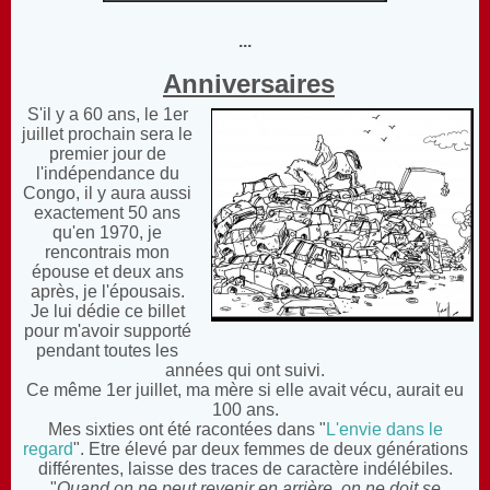
...
Anniversaires
S'il y a 60 ans, le 1er
juillet prochain sera le
premier jour de
l'indépendance du
Congo, il y aura aussi
exactement 50 ans
qu'en 1970, je
rencontrais mon
épouse et deux ans
après, je l'épousais.
Je lui dédie ce billet
pour m'avoir supporté
pendant toutes les
années qui ont suivi.
Ce même 1er juillet, ma mère si elle avait vécu, aurait eu
100 ans.
Mes sixties ont été racontées dans "
L'envie dans le
regard
". Etre élevé par deux femmes de deux générations
différentes, laisse des traces de caractère indélébiles.
"
Quand on ne peut revenir en arrière, on ne doit se