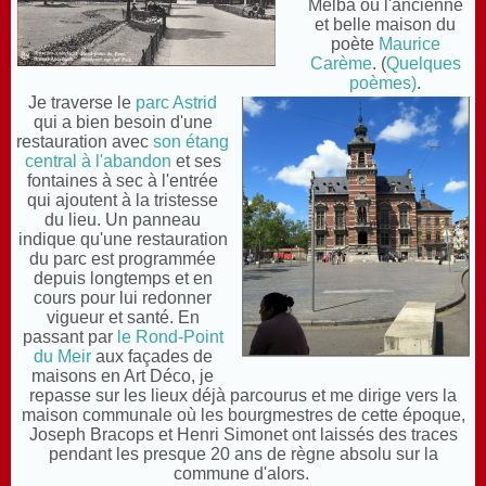
Melba où l'ancienne
et belle maison du
poète
Maurice
Carème
. (
Quelques
poèmes)
.
Je traverse le
parc Astrid
qui a bien besoin d'une
restauration avec
son étang
central à l'abandon
et ses
fontaines à sec à l'entrée
qui ajoutent à la tristesse
du lieu. Un panneau
indique qu'une restauration
du parc est programmée
depuis longtemps et en
cours pour lui redonner
vigueur et santé. En
passant par
le Rond-Point
du Meir
aux façades de
maisons en Art Déco, je
repasse sur les lieux déjà parcourus et me dirige vers la
maison communale où les bourgmestres de cette époque,
Joseph Bracops et Henri Simonet ont laissés des traces
pendant les presque 20 ans de règne absolu sur la
commune d'alors.