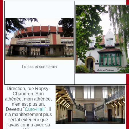
Le foot et son terrain
Direction, rue Ropsy-
Chaudron. Son
athénée, mon athénée,
n'en est plus un.
Devenu "
Curo-Hall
", il
n'a manifestement plus
l'éclat extérieur que
j'avais connu avec sa