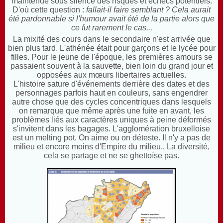
maintenue sous silence des risques et échecs potentiels.
D'où cette question :
fallait-il faire semblant ? Cela aurait
été pardonnable si l'humour avait été de la partie alors que
ce fut rarement le cas...
La mixité des cours dans le secondaire n'est arrivée que
bien plus tard. L'athénée était pour garçons et le lycée pour
filles. Pour le jeune de l'époque, les premières amours se
passaient souvent à la sauvette, bien loin du grand jour et
opposées aux mœurs libertaires actuelles.
L'histoire sature d'événements derrière des dates et des
personnages parfois haut en couleurs, sans engendrer
autre chose que des cycles concentriques dans lesquels
on remarque que même après une fuite en avant, les
problèmes liés aux caractères uniques à peine déformés
s'invitent dans les bagages. L'agglomération bruxelloise
est un melting pot. On aime ou on déteste. Il n'y a pas de
milieu et encore moins d'Empire du milieu.. La diversité,
cela se partage et ne se ghettoïse pas.