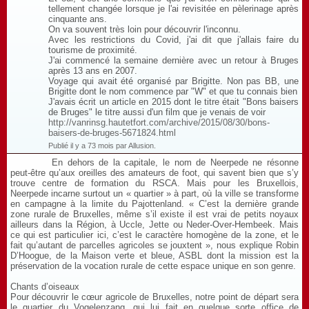
tellement changée lorsque je l'ai revisitée en pèlerinage après
cinquante ans.
On va souvent très loin pour découvrir l'inconnu.
Avec les restrictions du Covid, j'ai dit que j'allais faire du
tourisme de proximité.
J'ai commencé la semaine dernière avec un retour à Bruges
après 13 ans en 2007.
Voyage qui avait été organisé par Brigitte. Non pas BB, une
Brigitte dont le nom commence par "W" et que tu connais bien
J'avais écrit un article en 2015 dont le titre était "Bons baisers
de Bruges" le titre aussi d'un film que je venais de voir
http://vanrinsg.hautetfort.com/archive/2015/08/30/bons-
baisers-de-bruges-5671824.html
Publié il y a 73 mois par Allusion.
En dehors de la capitale, le nom de Neerpede ne résonne
peut-être qu’aux oreilles des amateurs de foot, qui savent bien que s’y
trouve centre de formation du RSCA. Mais pour les Bruxellois,
Neerpede incarne surtout un « quartier » à part, où la ville se transforme
en campagne à la limite du Pajottenland. « C’est la dernière grande
zone rurale de Bruxelles, même s’il existe il est vrai de petits noyaux
ailleurs dans la Région, à Uccle, Jette ou Neder-Over-Hembeek. Mais
ce qui est particulier ici, c’est le caractère homogène de la zone, et le
fait qu’autant de parcelles agricoles se jouxtent », nous explique Robin
D’Hoogue, de la Maison verte et bleue, ASBL dont la mission est la
préservation de la vocation rurale de cette espace unique en son genre.
Chants d’oiseaux
Pour découvrir le cœur agricole de Bruxelles, notre point de départ sera
le quartier du Vogelenzang, qui lui fait en quelque sorte office de