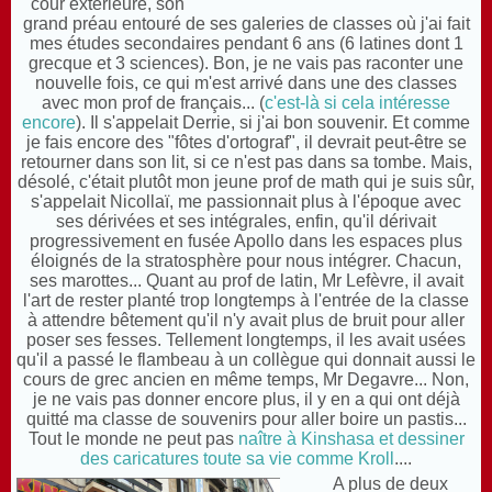
cour extérieure, son
grand préau entouré de ses galeries de classes où j'ai fait
mes études secondaires pendant 6 ans (6 latines dont 1
grecque et 3 sciences). Bon, je ne vais pas raconter une
nouvelle fois, ce qui m'est arrivé dans une des classes
avec mon prof de français... (
c'est-là si cela intéresse
encore
). Il s'appelait Derrie, si j'ai bon souvenir. Et comme
je fais encore des "fôtes d'ortograf", il devrait peut-être se
retourner dans son lit, si ce n'est pas dans sa tombe. Mais,
désolé, c'était plutôt mon jeune prof de math qui je suis sûr,
s'appelait Nicollaï, me passionnait plus à l'époque avec
ses dérivées et ses intégrales, enfin, qu'il dérivait
progressivement en fusée Apollo dans les espaces plus
éloignés de la stratosphère pour nous intégrer. Chacun,
ses marottes... Quant au prof de latin, Mr Lefèvre, il avait
l'art de rester planté trop longtemps à l'entrée de la classe
à attendre bêtement qu'il n'y avait plus de bruit pour aller
poser ses fesses. Tellement longtemps, il les avait usées
qu'il a passé le flambeau à un collègue qui donnait aussi le
cours de grec ancien en même temps, Mr Degavre... Non,
je ne vais pas donner encore plus, il y en a qui ont déjà
quitté ma classe de souvenirs pour aller boire un pastis...
Tout le monde ne peut pas
naître à Kinshasa et dessiner
des caricatures toute sa vie comme Kroll
....
A plus de deux