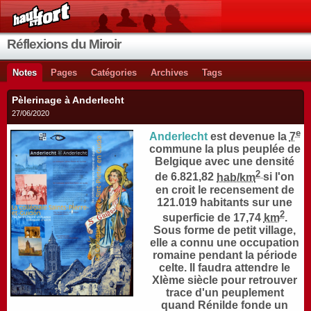
Réflexions du Miroir
Notes
Pages
Catégories
Archives
Tags
Pèlerinage à Anderlecht
27/06/2020
e
Anderlecht
est devenue la
7
commune la plus peuplée de
Belgique avec une densité
2
de 6.821,82
hab/km
si l'on
en croit le recensement de
121.019 habitants
sur une
2
superficie de 17,74
km
.
Sous forme de petit village,
elle a connu une occupation
romaine pendant la période
celte. Il faudra attendre le
XIème siècle pour retrouver
trace d'un peuplement
quand Rénilde fonde un