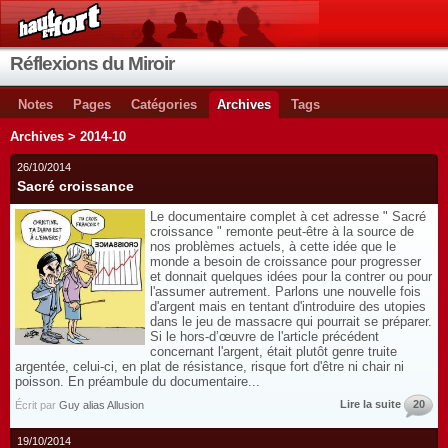
Réflexions du Miroir
Notes
Pages
Catégories
Archives
Tags
Archives > 2014-10
26/10/2014
Sacré croissance
Le documentaire complet à cet adresse " Sacré
croissance " remonte peut-être à la source de
nos problèmes actuels, à cette idée que le
monde a besoin de croissance pour progresser
et donnait quelques idées pour la contrer ou pour
l'assumer autrement. Parlons une nouvelle fois
d'argent mais en tentant d'introduire des utopies
dans le jeu de massacre qui pourrait se préparer.
Si le hors-d’œuvre de l'article précédent
concernant l'argent, était plutôt genre truite
argentée, celui-ci, en plat de résistance, risque fort d'être ni chair ni
poisson. En préambule du documentaire...
Lire la suite
20
Écrit par
Guy alias Allusion
19/10/2014