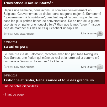
L'investisseur mieux informé?
Depuis une semaine, nous avons un nouveau gouvernement en
Belgique. Gouvernement de droite, dans sa grand majorité. Surnommé
"gouvernement à la suédoise", pendant lequel l'argent risque d'entrer
dans les plus petites bribes de conversations. De ce nerf de la guerre,
oserais-je en parler une nouvelle fois? Rien que le mot "argent" risque
déjà de marcher sur des œufs qui cachent un tapis de...
Lire la suite
30
Écrit par
Guy alias Allusion
12/10/2014
La clé de psi ψ
Le livre "La clé de Salomon", racontée avec brio par José Rodrigues
Dos Santos, une fiction qui mène au réel et la lettre psi ψ comme clé
qui mène à Salomon. Le roman " La Clé de...
Lire la suite
7
Écrit par
Guy alias Allusion
05/10/2014
Lisbonne et Sintra, Renaissance et folie des grandeurs
Plus de notes disponibles.
> Haut de page