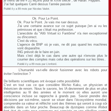
je viens de lire « 21 leçons pour le XXIè siècle", de Harari. Flippant.
J’ai fait quelques Carré dessus l’année passée
Publié il y a 89 mois par Nicolas Vadot.
Répondre à ce commentaire
Ok. Pour Le Point.
Ok. Pour le Point. Je vais me ruer dessus.
J'ai une certaine avance sur ce sujet puisque j'en ai vu les
prémisses et que c'était ma profession.
L'anecdote du "Allô Virtuel ici Fantôme" n'a rien exceptionnel
ou d'incorrect.
C'est du vécu.
L'agence de BNP où je vais, ne dit pas quand les machines
vont disparaître.
ING prévoit de le faire en juin.
Mais c'est déjà le cas dans une autre qui n'envoie plus le
courrier des comptes mais celui des opérations sur les titres..
Publié il y a 89 mois par L'enfoiré.
L’humanité va-t-elle devoir fusionner avec les robots pour
éviter l’extinction ?
De brillants scientifiques ont évoqué cette possibilité
C’est en tout cas ce que considère Michio Kaku, un physicien et
théoricien de renom. Nous le savons, les IA deviennent de plus en plus
intelligentes au fil des années et le moment où elles auront une
conscience incluse se rapproche à grands pas. Savoir prendre des
décisions par soi-même, savoir se situer dans l’écosystème mondial,
comprendre sa valeur et réfléchir sont des thèmes qui seront à coup sûr
abordés dans un futur proche. Beaucoup de dystopies comme iRobot
font état de cette peur commune qui consiste en une rébellion contre