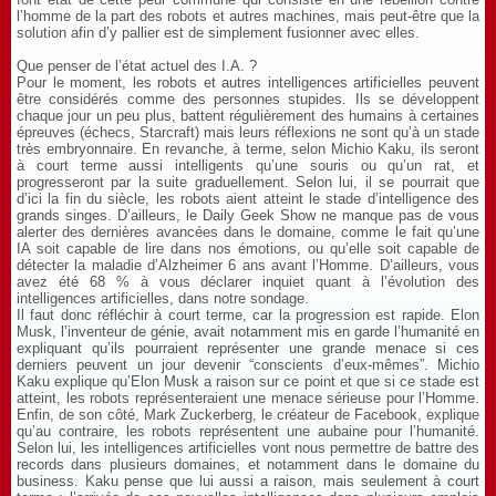
l’homme de la part des robots et autres machines, mais peut-être que la
solution afin d’y pallier est de simplement fusionner avec elles.
Que penser de l’état actuel des I.A. ?
Pour le moment, les robots et autres intelligences artificielles peuvent
être considérés comme des personnes stupides. Ils se développent
chaque jour un peu plus, battent régulièrement des humains à certaines
épreuves (échecs, Starcraft) mais leurs réflexions ne sont qu’à un stade
très embryonnaire. En revanche, à terme, selon Michio Kaku, ils seront
à court terme aussi intelligents qu’une souris ou qu’un rat, et
progresseront par la suite graduellement. Selon lui, il se pourrait que
d’ici la fin du siècle, les robots aient atteint le stade d’intelligence des
grands singes. D’ailleurs, le Daily Geek Show ne manque pas de vous
alerter des dernières avancées dans le domaine, comme le fait qu’une
IA soit capable de lire dans nos émotions, ou qu’elle soit capable de
détecter la maladie d’Alzheimer 6 ans avant l’Homme. D’ailleurs, vous
avez été 68 % à vous déclarer inquiet quant à l’évolution des
intelligences artificielles, dans notre sondage.
Il faut donc réfléchir à court terme, car la progression est rapide. Elon
Musk, l’inventeur de génie, avait notamment mis en garde l’humanité en
expliquant qu’ils pourraient représenter une grande menace si ces
derniers peuvent un jour devenir “conscients d’eux-mêmes”. Michio
Kaku explique qu’Elon Musk a raison sur ce point et que si ce stade est
atteint, les robots représenteraient une menace sérieuse pour l’Homme.
Enfin, de son côté, Mark Zuckerberg, le créateur de Facebook, explique
qu’au contraire, les robots représentent une aubaine pour l’humanité.
Selon lui, les intelligences artificielles vont nous permettre de battre des
records dans plusieurs domaines, et notamment dans le domaine du
business. Kaku pense que lui aussi a raison, mais seulement à court