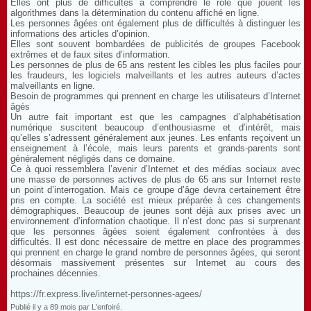
Elles ont plus de difficultés à comprendre le rôle que jouent les
algorithmes dans la détermination du contenu affiché en ligne.
Les personnes âgées ont également plus de difficultés à distinguer les
informations des articles d’opinion.
Elles sont souvent bombardées de publicités de groupes Facebook
extrêmes et de faux sites d’information.
Les personnes de plus de 65 ans restent les cibles les plus faciles pour
les fraudeurs, les logiciels malveillants et les autres auteurs d’actes
malveillants en ligne.
Besoin de programmes qui prennent en charge les utilisateurs d’Internet
âgés
Un autre fait important est que les campagnes d’alphabétisation
numérique suscitent beaucoup d’enthousiasme et d’intérêt, mais
qu’elles s’adressent généralement aux jeunes. Les enfants reçoivent un
enseignement à l’école, mais leurs parents et grands-parents sont
généralement négligés dans ce domaine.
Ce à quoi ressemblera l’avenir d’Internet et des médias sociaux avec
une masse de personnes actives de plus de 65 ans sur Internet reste
un point d’interrogation. Mais ce groupe d’âge devra certainement être
pris en compte. La société est mieux préparée à ces changements
démographiques. Beaucoup de jeunes sont déjà aux prises avec un
environnement d’information chaotique. Il n’est donc pas si surprenant
que les personnes âgées soient également confrontées à des
difficultés. Il est donc nécessaire de mettre en place des programmes
qui prennent en charge le grand nombre de personnes âgées, qui seront
désormais massivement présentes sur Internet au cours des
prochaines décennies.
https://fr.express.live/internet-personnes-agees/
Publié il y a 89 mois par L'enfoiré.