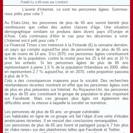
Publié il y a 89 mois par L'enfoiré.
L’avenir d’Internet, ce sont les personnes âgées. Sommes-
nous prêts pour cela ?
Au Etats-Unis, les personnes de plus de 65 ans seront bientôt plus
nombreuses que celles des autres classes d’âge. Une situation
démographique similaire se produira dans divers pays d’Europe et
d’Asie. Cela continuera d’être le cas pour les décennies à venir.
L’Internet est-il prêt pour cela ?
Le Financial Times s’est intéressé à la Finlande (€) la semaine dernière,
un pays qui compte aujourd’hui plus de personnes de plus de 65 ans
que de moins de 14 ans. D’ici 2070, ces personnes âgées constitueront
le tiers de la population, contre la moitié pour les 25 à 64 ans et 10 %
pour les enfants. Si les personnes âgées de plus de 85 ans
représentaient à peine 1,5 % de la population finlandaise en 2000, elles
en représentent 2,7 % aujourd’hui, et en 2070, cette proportion passera
à plus de 9 %.
Cela a des conséquences majeures pour la société. Des recherches
néerlandaises récentes montrent en effet que les personnes âgées sont
de plus en plus présentes sur Internet. Au Royaume-Uni, les personnes
de plus de 55 ans constituent le groupe de population le plus important
sur Facebook. Mais ces groupes plus âgés ont également des
difficultés avec la vitesse à laquelle la société se numérise.
Les personnes de plus de 65 ans: un groupe vulnérable
Les habitudes en ligne de ce groupe ont fait l’objet d’une série d’études
américaines récentes. Il en ressort des conclusions remarquables :
Les personnes de plus de 65 ans lisent et partagent jusqu’à 7 fois plus
de «fake news» sur des plateformes telles que Facebook et Twitter.