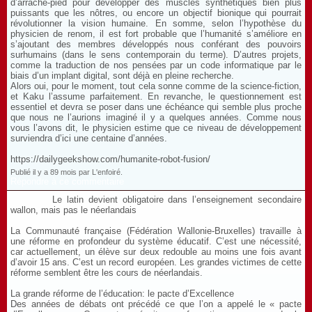
d’arrache-pied pour développer des muscles synthétiques bien plus
puissants que les nôtres, ou encore un objectif bionique qui pourrait
révolutionner la vision humaine. En somme, selon l’hypothèse du
physicien de renom, il est fort probable que l’humanité s’améliore en
s’ajoutant des membres développés nous conférant des pouvoirs
surhumains (dans le sens contemporain du terme). D’autres projets,
comme la traduction de nos pensées par un code informatique par le
biais d’un implant digital, sont déjà en pleine recherche.
Alors oui, pour le moment, tout cela sonne comme de la science-fiction,
et Kaku l’assume parfaitement. En revanche, le questionnement est
essentiel et devra se poser dans une échéance qui semble plus proche
que nous ne l’aurions imaginé il y a quelques années. Comme nous
vous l’avons dit, le physicien estime que ce niveau de développement
surviendra d’ici une centaine d’années.
https://dailygeekshow.com/humanite-robot-fusion/
Publié il y a 89 mois par L'enfoiré.
Répondre à ce commentaire
Le latin devient obligatoire dans l’enseignement secondaire
wallon, mais pas le néerlandais
La Communauté française (Fédération Wallonie-Bruxelles) travaille à
une réforme en profondeur du système éducatif. C’est une nécessité,
car actuellement, un élève sur deux redouble au moins une fois avant
d’avoir 15 ans. C’est un record européen. Les grandes victimes de cette
réforme semblent être les cours de néerlandais.
La grande réforme de l’éducation: le pacte d’Excellence
Des années de débats ont précédé ce que l’on a appelé le « pacte