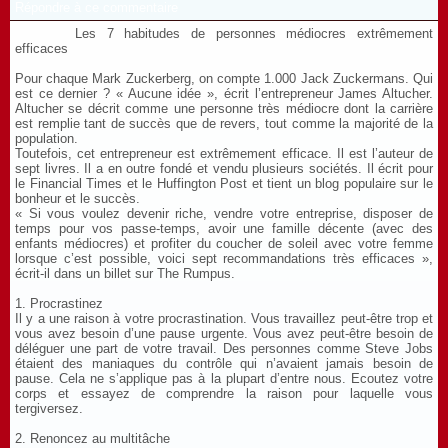
Répondre à ce commentaire
Les 7 habitudes de personnes médiocres extrêmement
efficaces
Pour chaque Mark Zuckerberg, on compte 1.000 Jack Zuckermans. Qui
est ce dernier ? « Aucune idée », écrit l’entrepreneur James Altucher.
Altucher se décrit comme une personne très médiocre dont la carrière
est remplie tant de succès que de revers, tout comme la majorité de la
population.
Toutefois, cet entrepreneur est extrêmement efficace. Il est l’auteur de
sept livres. Il a en outre fondé et vendu plusieurs sociétés. Il écrit pour
le Financial Times et le Huffington Post et tient un blog populaire sur le
bonheur et le succès.
« Si vous voulez devenir riche, vendre votre entreprise, disposer de
temps pour vos passe-temps, avoir une famille décente (avec des
enfants médiocres) et profiter du coucher de soleil avec votre femme
lorsque c’est possible, voici sept recommandations très efficaces »,
écrit-il dans un billet sur The Rumpus.
1. Procrastinez
Il y a une raison à votre procrastination. Vous travaillez peut-être trop et
vous avez besoin d’une pause urgente. Vous avez peut-être besoin de
déléguer une part de votre travail. Des personnes comme Steve Jobs
étaient des maniaques du contrôle qui n’avaient jamais besoin de
pause. Cela ne s’applique pas à la plupart d’entre nous. Ecoutez votre
corps et essayez de comprendre la raison pour laquelle vous
tergiversez.
2. Renoncez au multitâche