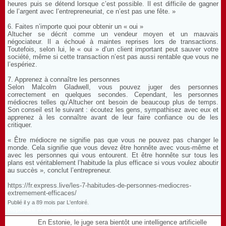
heures puis se détend lorsque c’est possible. Il est difficile de gagner
de l’argent avec l’entrepreneuriat, ce n’est pas une fête. »
6. Faites n’importe quoi pour obtenir un « oui »
Altucher se décrit comme un vendeur moyen et un mauvais
négociateur. Il a échoué à maintes reprises lors de transactions.
Toutefois, selon lui, le « oui » d’un client important peut sauver votre
société, même si cette transaction n’est pas aussi rentable que vous ne
l’espériez.
7. Apprenez à connaître les personnes
Selon Malcolm Gladwell, vous pouvez juger des personnes
correctement en quelques secondes. Cependant, les personnes
médiocres telles qu’Altucher ont besoin de beaucoup plus de temps.
Son conseil est le suivant : écoutez les gens, sympathisez avec eux et
apprenez à les connaître avant de leur faire confiance ou de les
critiquer.
« Être médiocre ne signifie pas que vous ne pouvez pas changer le
monde. Cela signifie que vous devez être honnête avec vous-même et
avec les personnes qui vous entourent. Et être honnête sur tous les
plans est véritablement l’habitude la plus efficace si vous voulez aboutir
au succès », conclut l’entrepreneur.
https://fr.express.live/les-7-habitudes-de-personnes-mediocres-
extremement-efficaces/
Publié il y a 89 mois par L'enfoiré.
Répondre à ce commentaire
En Estonie, le juge sera bientôt une intelligence artificielle