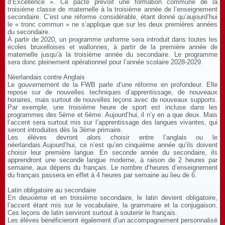
d’Excellence ». Ce pacte prévoit une formation commune de la
troisième classe de maternelle à la troisième année de l’enseignement
secondaire. C’est une réforme considérable, étant donné qu’aujourd’hui
le « tronc commun » ne s’applique que sur les deux premières années
du secondaire.
À partir de 2020, un programme uniforme sera introduit dans toutes les
écoles bruxelloises et wallonnes, à partir de la première année de
maternelle jusqu’à la troisième année du secondaire. Le programme
sera donc pleinement opérationnel pour l’année scolaire 2028-2029.
Néerlandais contre Anglais
Le gouvernement de la FWB parle d’une réforme en profondeur. Elle
repose sur de nouvelles techniques d’apprentissage, de nouveaux
horaires, mais surtout de nouvelles leçons avec de nouveaux supports.
Par exemple, une troisième heure de sport est incluse dans les
programmes des 5ème et 6ème. Aujourd’hui, il n’y en a que deux. Mais
l’accent sera surtout mis sur l’apprentissage des langues vivantes, qui
seront introduites dès la 3ème primaire.
Les élèves devront alors choisir entre l’anglais ou le
néerlandais.Aujourd’hui, ce n’est qu’en cinquième année qu’ils doivent
choisir leur première langue. En seconde année du secondaire, ils
apprendront une seconde langue moderne, à raison de 2 heures par
semaine, aux dépens du français. Le nombre d’heures d’enseignement
du français passera en effet à 4 heures par semaine au lieu de 6.
Latin obligatoire au secondaire
En deuxième et en troisième secondaire, le latin devient obligatoire,
l’accent étant mis sur le vocabulaire, la grammaire et la conjugaison.
Ces leçons de latin serviront surtout à soutenir le français.
Les élèves bénéficieront également d’un accompagnement personnalisé