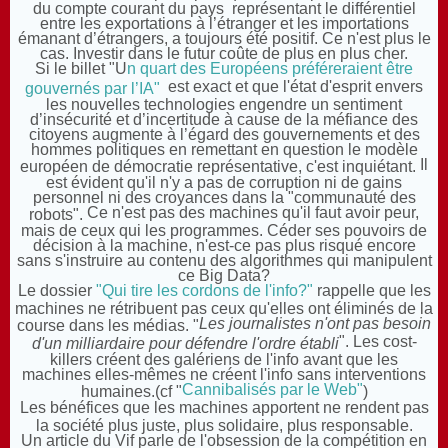
du compte courant du pays représentant le différentiel
entre les exportations à l’étranger et les importations
émanant d’étrangers, a toujours été positif. Ce n'est plus le
cas. Investir dans le futur coûte de plus en plus cher.
Si le billet "U
n quart des Européens préféreraient être
est exact et que l'état d'esprit envers
gouvernés par l’IA"
les nouvelles technologies engendre un sentiment
d’insécurité et d’incertitude à cause de la méfiance des
citoyens augmente à l’égard des gouvernements et des
hommes politiques en remettant en question le modèle
Il
européen de démocratie représentative, c'est inquiétant.
est évident qu'il n'y a pas de corruption ni de gains
personnel ni des croyances dans la "communauté des
Ce n'est pas des machines qu'il faut avoir peur,
robots".
mais de ceux qui les programmes. Céder ses pouvoirs de
décision à la machine, n'est-ce pas plus risqué encore
sans s'instruire au contenu des algorithmes qui manipulent
ce Big Data?
Le dossier
"Qui tire les cordons de l'info?"
rappelle que les
machines ne rétribuent pas ceux qu'elles ont éliminés de la
Les journalistes n'ont pas besoin
course dans les médias. "
". Les cost-
d'un milliardaire pour défendre l'ordre établi
killers créent des galériens de l'info avant que les
machines elles-mêmes ne créent l'info sans interventions
Cannibalisés par le Web"
humaines.(cf "
)
Les bénéfices que les machines apportent ne rendent pas
la société plus juste, plus solidaire, plus responsable.
Un article du Vif parle de l'obsession de la compétition en