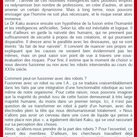
terme : l’arrivée de ces nouvelles intelligences dans plusieurs emplois
va redynamiser bon nombre de professions, en créer d’autres, et ainsi
amener un certain dynamisme. Mais à long terme, nous pouvons
envisager que l’homme ne soit plus nécessaire, et le risque serait alors
immense.
Le Dr Kaku avance ensuite son hypothèse de la fusion entre l’humanité
et les intelligences artificielles. Selon lui, elle est inévitable et logique. Il
met d’ailleurs en garde la naïveté des humains, qui ne prennent pas
suffisamment de sécurité à propos de ses créations, et qui pourraient
disparaître. Il dresse ainsi le parallèle avec les dinosaures, qui se sont
éteints “du fait de leur naïveté”. Il convient de nuancer ses propos en
expliquant que les causes ne seraient bien évidemment pas les
mêmes, mais on peut saisir son point de vue à travers une sous-
évaluation des risques. Pour finir, il estime que le moment de choisir si
nous devons fusionner ou non avec les robots interviendra au cours du
XXIIe siècle.
Comment peut-on fusionner avec des robots ?
Fusionner avec un robot ou une I.A., ça se traduira vraisemblablement
dans les faits par une intégration d’une fonctionnalité robotique au sein
même de notre organisme. Pour cette raison, nous pouvons imaginer
que la majorité du produit issu de cette fusion demeurerait à très large
majorité humaine, du moins dans un premier temps. Ici, il n’est pas
question de se transformer en robot à partir d’un humain, avec des
électrodes plein la tête qui nous déshumaniserait totalement. « Nous
n’allons pas avoir un cerveau dans une cuve de liquide qui pense à
notre place non plus », a également déclaré Kaku, qui se veut rassurant
sur sa perception des choses.
Alors, qu’allons-nous prendre de la part des robots ? Pour l’essentiel, ce
seront des membres. D’ailleurs, les chercheurs travaillent déjà