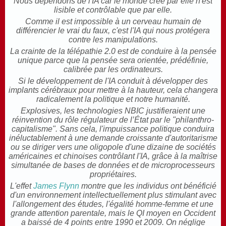
Nous dépendons de l'IA car le monde créé par elle n'est
lisible et contrôlable que par elle.
Comme il est impossible à un cerveau humain de
différencier le vrai du faux, c'est l'IA qui nous protégera
contre les manipulations.
La crainte de la télépathie 2.0 est de conduire à la pensée
unique parce que la pensée sera orientée, prédéfinie,
calibrée par les ordinateurs.
Si le développement de l'IA conduit à développer des
implants cérébraux pour mettre à la hauteur, cela changera
radicalement la politique et notre humanité.
Explosives, les technologies NBIC justifieraient une
réinvention du rôle régulateur de l’État par le "philanthro-
capitalisme". Sans cela, l'impuissance politique conduira
inéluctablement à une demande croissante d'autoritarisme
ou se diriger vers une oligopole d'une dizaine de sociétés
américaines et chinoises contrôlant l'IA, grâce à la maîtrise
simultanée de bases de données et de microprocesseurs
propriétaires.
L'effet
James Flynn
montre que les individus ont bénéficié
d'un environnement intellectuellement plus stimulant avec
l'allongement des études, l'égalité homme-femme et une
grande attention parentale, mais le QI moyen en Occident
a baissé de 4 points entre 1990 et 2009. On néglige