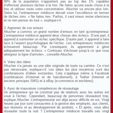
99% de la population n’appartient pas au top des 1% capables
d’effectuer plusieurs tâches à la fois. Ne faites qu’une seule chose à la
fois et utilisez toute votre concentration. Altucher va encore plus loin.
Selon lui, l’entrepreneur médiocre devrait viser l’excellence en termes
de tâches zéro. « Ne faites rien. Parfois, il vaut mieux rester silencieux
et ne rien penser du tout », explique-t-il.
3. Apprenez de vos erreurs
Altucher a commis un grand nombre d’erreurs en tant qu’entrepreneur.
L’entrepreneur médiocre apprend deux choses des échecs. D’une part, il
apprend à surmonter un échec spécifique. D’autre part, il apprend à faire
face à l’aspect psychologique de l’échec. Les entrepreneurs médiocres
échoueront beaucoup. Par conséquent, ils apprennent à gérer
adéquatement les échecs. « Continuez d’échouer jusqu’à ce que vous
atteignez la ligne d’arrivée« , conseille Altucher.
4. Volez des idées
Altucher n’a jamais eu une idée originale de toute sa carrière. Ce n’est
pas nécessaire, explique-t-il. Les idées les plus novatrices sont des
combinaisons d’idées existantes. Cela s’applique même à Facebook
(combinaison d’Internet et de harcèlement), à ​​Twitter (Internet et
anciens principes SMS) et à eBay (e-commerce et enchères).
5. Ayez de mauvaises compétences de réseautage
Un entrepreneur qui ne construit pas de relations avec les autres est
voué à l’échec. Cependant, beaucoup de personnes réseautent trop,
explique Altucher. L’entrepreneuriat est déjà assez difficile en soi. Vingt
heures par jour sont consacrées à la gestion des employés, aux clients,
aux réunions et au développement de produits. « Et après, vous allez
réseauter toute la nuit ? L’entrepreneur médiocre travaille ses vingt