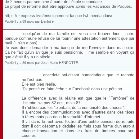
de 2 heures par semaine à partir de l’école secondaire.
Le projet de réforme doit être approuvé après les vacances de Pâques.
https://fr.express.live/enseignement-langue-fwb-neerlandais/
Publié il y a 89 mois par L'enfoiré.
Répondre à ce commentaire
quelqu'un de ma famille est venu me trouver hier : notre
banque commune refuse de lui fournir une attestation autrement que par
mail (il n'en a pas)
Je vais donc demander à ma banque de me l'envoyer dans ma boite.
Ca ne fait qu'un an que je suis pensionné, il me semble en voyant ça
que c'était il y a un siècle
Publié il y a 89 mois par Jean-Marie HENROTTE.
Répondre à ce commentaire
L'anecdote soi-disant humoristique que je raconte
ne l'est pas.
Elle est bien réelle.
J'ai pensé en faire écho sur Facebook dans une pétition.
La différence avec la réalité est que que le "Fantôme" de
l'histoire n'a pas 82 ans, mais 87.
Il n'utilise pas les "bienfaits de la numéricité des choses".
Il a encore des communications avec d'autres dans des têtes
à têtes mais pas dans la virtualité d'Internet.
Il vit dans le réel avec l'octroi d'une petite pension de retraite
dont il doit désormais déduire les frais sous forme d'un euro à
chaque transaction et dans les frais de timbres pour son
courrier.