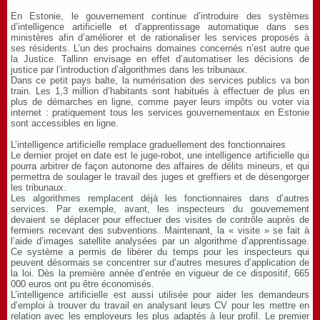
En Estonie, le gouvernement continue d’introduire des systèmes
d’intelligence artificielle et d’apprentissage automatique dans ses
ministères afin d’améliorer et de rationaliser les services proposés à
ses résidents. L’un des prochains domaines concernés n’est autre que
la Justice. Tallinn envisage en effet d’automatiser les décisions de
justice par l’introduction d’algorithmes dans les tribunaux.
Dans ce petit pays balte, la numérisation des services publics va bon
train. Les 1,3 million d’habitants sont habitués à effectuer de plus en
plus de démarches en ligne, comme payer leurs impôts ou voter via
internet : pratiquement tous les services gouvernementaux en Estonie
sont accessibles en ligne.
L’intelligence artificielle remplace graduellement des fonctionnaires
Le dernier projet en date est le juge-robot, une intelligence artificielle qui
pourra arbitrer de façon autonome des affaires de délits mineurs, et qui
permettra de soulager le travail des juges et greffiers et de désengorger
les tribunaux.
Les algorithmes remplacent déjà les fonctionnaires dans d’autres
services. Par exemple, avant, les inspecteurs du gouvernement
devaient se déplacer pour effectuer des visites de contrôle auprès de
fermiers recevant des subventions. Maintenant, la « visite » se fait à
l’aide d’images satellite analysées par un algorithme d’apprentissage.
Ce système a permis de libérer du temps pour les inspecteurs qui
peuvent désormais se concentrer sur d’autres mesures d’application de
la loi. Dès la première année d’entrée en vigueur de ce dispositif, 665
000 euros ont pu être économisés.
L’intelligence artificielle est aussi utilisée pour aider les demandeurs
d’emploi à trouver du travail en analysant leurs CV pour les mettre en
relation avec les employeurs les plus adaptés à leur profil. Le premier