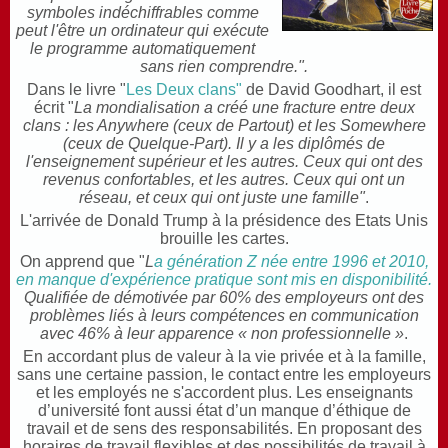
symboles indéchiffrables comme
peut l'être un ordinateur qui exécute
le programme automatiquement
sans rien comprendre.".
Dans le livre "
Les Deux clans"
de David Goodhart, il est
écrit "
La mondialisation a créé une fracture entre deux
clans : les Anywhere (ceux de Partout) et les Somewhere
(ceux de Quelque-Part). Il y a les diplômés de
l'enseignement supérieur et les autres. Ceux qui ont des
revenus confortables, et les autres. Ceux qui ont un
réseau, et ceux qui ont juste une famille"
.
L'arrivée de Donald Trump à la présidence des Etats Unis
brouille les cartes.
On apprend que "
L
a génération Z née entre 1996 et 2010,
en manque d'expérience pratique sont mis en disponibilité.
Qualifiée de démotivée par 60% des employeurs ont
des
problèmes liés à leurs compétences en communication
avec 46% à leur apparence « non professionnelle »
.
En accordant plus de valeur à la vie privée et à la famille,
sans une certaine passion, le contact entre les employeurs
et les employés ne s'accordent plus.
Les enseignants
d’université font aussi état d’un manque d’éthique de
travail et de sens des responsabilités. En
proposant des
horaires de travail flexibles et des possibilités de travail à