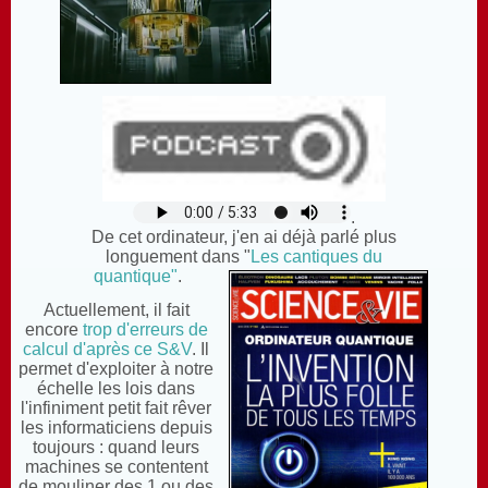
.
De cet ordinateur,
j'en ai déjà parlé plus
longuement dans "
Les cantiques du
quantique"
.
Actuellement, il fait
encore
trop d'erreurs de
calcul d'après ce S&V
. Il
permet d'exploiter à notre
échelle les lois dans
l'infiniment petit fait rêver
les informaticiens depuis
toujours : quand leurs
machines se contentent
de mouliner des 1 ou des