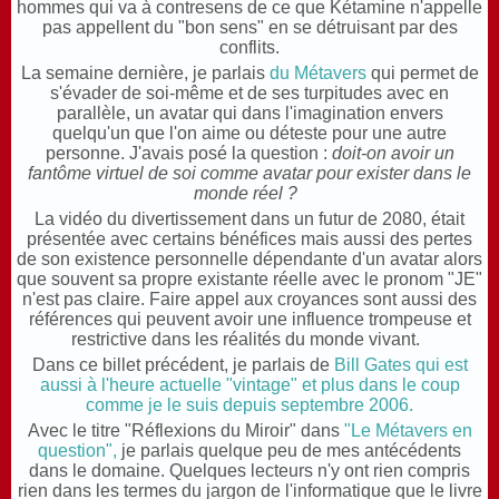
hommes qui va à contresens de ce que Kétamine n'appelle
pas appellent du "bon sens" en se détruisant par des
conflits.
La semaine dernière, je parlais
du Métavers
qui permet de
s'évader de soi-même et de ses turpitudes avec en
parallèle, un avatar qui dans l'imagination envers
quelqu'un que l'on aime ou déteste pour une autre
personne. J'avais posé la question :
doit-on avoir un
fantôme virtuel de soi comme avatar pour exister dans le
monde réel ?
La vidéo du divertissement dans un futur de 2080, était
présentée avec certains bénéfices mais aussi des pertes
de son existence personnelle d
épendante d'un avatar alors
que souvent sa propre existante réelle avec le pronom "JE"
n'est pas claire. Faire appel aux croyances sont aussi des
références qui peuvent avoir une influence trompeuse et
restrictive dans les réalités du monde vivant.
Dans ce billet précédent, je parlais de
Bill Gates qui est
aussi à l'heure actuelle "vintage" et plus dans le coup
comme je le suis depuis septembre 2006.
Avec le titre "Réflexions du Miroir" dans
"Le Métavers en
question",
je parlais quelque peu de mes antécédents
dans le domaine. Quelques lecteurs n'y ont rien compris
rien dans les termes du jargon de l'informatique que le livre