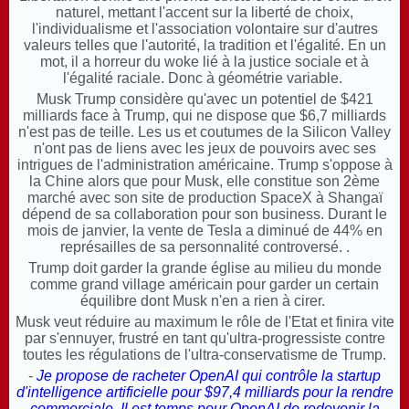
naturel, mettant l'accent sur la liberté de choix,
l'individualisme et l'association volontaire sur d'autres
valeurs telles que l'autorité, la tradition et l'égalité. En un
mot, il a horreur du woke lié à la justice sociale et à
l'égalité raciale. Donc à géométrie variable.
Musk Trump considère qu'avec un potentiel de $421
milliards face à Trump, qui ne dispose que $6,7 milliards
n'est pas de teille. Les us et coutumes de la Silicon Valley
n'ont pas de liens avec les jeux de pouvoirs avec ses
intrigues de l'administration américaine. Trump s'oppose à
la Chine alors que pour Musk, elle constitue son 2ème
marché avec son site de production SpaceX à Shangaï
dépend de sa collaboration pour son business. Durant le
mois de janvier, la vente de Tesla a diminué de 44% en
représailles de sa personnalité controversé. .
Trump doit garder la grande église au milieu du monde
comme grand village américain pour garder un certain
équilibre dont Musk n'en a rien à cirer.
Musk veut réduire au maximum le rôle de l'Etat et finira vite
par s'ennuyer, frustré en tant qu'ultra-progressiste contre
toutes les régulations de l'ultra-conservatisme de Trump.
-
Je propose de racheter OpenAI qui contrôle la startup
d'intelligence artificielle pour $97,4 milliards pour la rendre
commerciale
.
Il est temps pour OpenAI de redevenir la