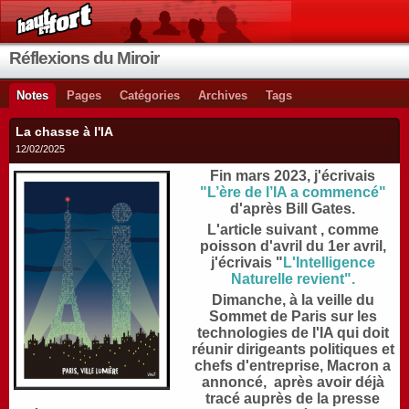
Réflexions du Miroir
Notes
Pages
Catégories
Archives
Tags
La chasse à l'IA
12/02/2025
Fin mars 2023, j'écrivais
"L’ère de l’IA a commencé"
d'après Bill Gates.
L'article suivant , comme
poisson d'avril du 1er avril,
j'écrivais "
L'Intelligence
Naturelle revient".
Dimanche, à la veille du
Sommet de Paris sur les
technologies de l'IA qui doit
réunir dirigeants politiques et
chefs d'entreprise, Macron a
annoncé, après avoir déjà
tracé auprès de la presse