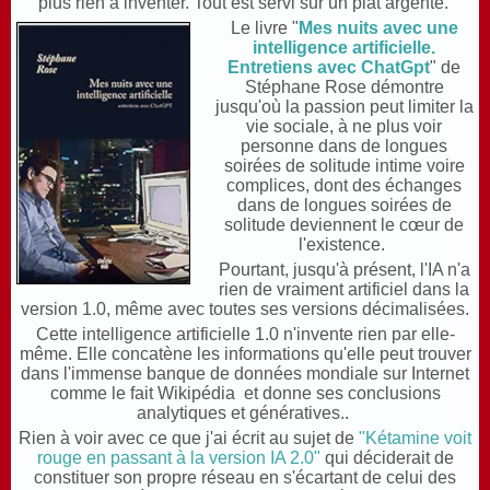
plus rien à inventer. Tout est servi sur un plat argenté.
Le livre "
Mes nuits avec une
intelligence artificielle.
Entretiens avec ChatGpt
" de
Stéphane Rose démontre
jusqu'où la passion peut limiter la
vie sociale, à ne plus voir
personne dans de longues
soirées de solitude intime voire
complices, dont des échanges
dans de longues soirées de
solitude deviennent le cœur de
l'existence.
Pourtant, jusqu'à présent, l'IA n'a
rien de vraiment artificiel dans la
version 1.0, même avec toutes ses versions décimalisées.
Cette intelligence artificielle 1.0 n'invente rien par elle-
même. Elle concatène les informations qu'elle peut trouver
dans l'immense banque de données mondiale sur Internet
comme le fait Wikipédia et donne ses conclusions
analytiques et génératives..
Rien à voir avec ce que j'ai écrit au sujet de
"Kétamine voit
rouge en passant à la version IA 2.0"
qui déciderait de
constituer son propre réseau en s'écartant de celui des