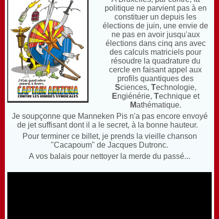
politique ne parvient pas à en
constituer un depuis les
élections de juin, une envie de
ne pas en avoir jusqu'aux
élections dans cinq ans avec
des calculs matriciels pour
résoudre la quadrature du
cercle en faisant appel aux
profils quantiques des
S
ciences,
T
echnologie,
E
ngiénérie,
T
echnique et
M
athématique.
Je soupçonne que Manneken Pis n'a pas encore envoyé
de jet suffisant dont il a le secret, à la bonne hauteur.
Pour terminer ce billet, je prends la vieille chanson
"Cacapoum" de Jacques Dutronc.
A vos balais pour nettoyer la merde du passé...