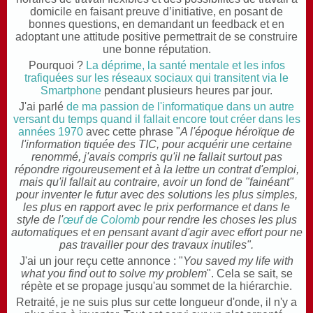
domicile en faisant preuve d’initiative, en posant de
bonnes questions, en demandant un feedback et en
adoptant une attitude positive permettrait de se construire
une bonne réputation.
Pourquoi ?
La déprime, la santé mentale et les infos
trafiquées sur les réseaux sociaux qui transitent via le
Smartphone
pendant plusieurs heures par jour.
J'ai parlé
de ma passion de l'informatique dans un autre
versant du temps quand il fallait encore tout créer dans les
années 1970
avec cette phrase
"
A l'époque héroïque de
l'information tiquée des TIC, pour acquérir une certaine
renommé, j'avais compris qu'il ne fallait surtout pas
répondre rigoureusement et à la lettre un contrat d'emploi,
mais qu'il fallait au contraire, avoir un fond de "fainéant"
pour inventer le futur avec des solutions les plus simples,
les plus en rapport avec le prix performance et dans le
style de l'
œuf de Colomb
pour rendre les choses les plus
automatiques et en pensant avant d'agir avec effort pour ne
pas travailler pour des travaux inutiles"
.
J'ai un jour reçu cette annonce :
"
You saved my life with
what you find out to solve my problem
". Cela se sait, se
répète et se propage jusqu'au sommet de la hiérarchie.
Retraité, je ne suis plus sur cette longueur d'onde, il n'y a