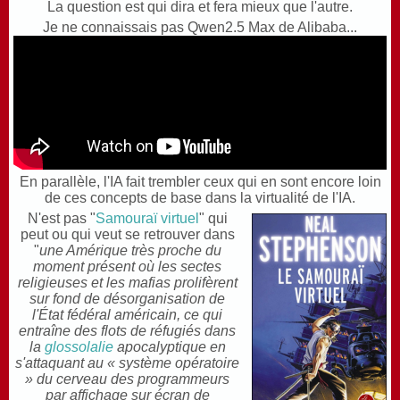
La question est qui dira et fera mieux que l'autre.
Je ne connaissais pas Qwen2.5 Max de Alibaba...
E
n parallèle, l'IA fait trembler ceux qui en sont encore loin
de ces concepts de base dans la virtualité de l'IA.
N'est pas "
Samouraï virtuel
" qui
peut ou qui veut se retrouver dans
"
une Amérique très proche du
moment présent où les sectes
religieuses et les mafias prolifèrent
sur fond de désorganisation de
l'État fédéral américain, ce qui
entraîne des flots de réfugiés dans
la
glossolalie
apocalyptique en
s'attaquant au « système opératoire
» du cerveau des programmeurs
par affichage sur écran de