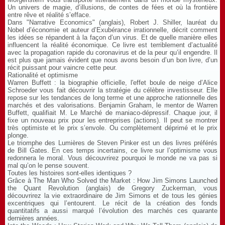
Un univers de magie, d’illusions, de contes de fées et où la frontière
entre rêve et réalité s’efface.
Dans "Narrative Economics" (anglais), Robert J. Shiller, lauréat du
Nobel d’économie et auteur d’Exubérance irrationnelle, décrit comment
les idées se répandent à la façon d’un virus. Et de quelle manière elles
influencent la réalité économique. Ce livre est terriblement d’actualité
avec la propagation rapide du coronavirus et de la peur qu’il engendre. Il
est plus que jamais évident que nous avons besoin d’un bon livre, d’un
récit puissant pour vaincre cette peur.
Rationalité et optimisme
Warren Buffett : la biographie officielle, l'effet boule de neige d’Alice
Schroeder vous fait découvrir la stratégie du célèbre investisseur. Elle
repose sur les tendances de long terme et une approche rationnelle des
marchés et des valorisations. Benjamin Graham, le mentor de Warren
Buffett, qualifiait M. Le Marché de maniaco-dépressif. Chaque jour, il
fixe un nouveau prix pour les entreprises (actions). Il peut se montrer
très optimiste et le prix s’envole. Ou complètement déprimé et le prix
plonge.
Le triomphe des Lumières de Steven Pinker est un des livres préférés
de Bill Gates. En ces temps incertains, ce livre sur l’optimisme vous
redonnera le moral. Vous découvrirez pourquoi le monde ne va pas si
mal qu’on le pense souvent.
Toutes les histoires sont-elles identiques ?
Grâce à The Man Who Solved the Market : How Jim Simons Launched
the Quant Revolution (anglais) de Gregory Zuckerman, vous
découvrirez la vie extraordinaire de Jim Simons et de tous les génies
excentriques qui l’entourent. Le récit de la création des fonds
quantitatifs a aussi marqué l’évolution des marchés ces quarante
dernières années.