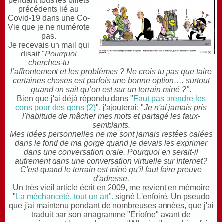
pendant tous les billets
précédents lié au
Covid-19 dans une Co-
Vie que je ne numérote
pas.
Je recevais un mail qui
disait "
Pourquoi
cherches-tu
l’affrontement et les problèmes ?
Ne crois tu pas que taire
certaines choses est parfois une bonne option…. surtout
quand on sait qu’on est sur un terrain miné ?"
.
B
ien que j'ai déjà répondu dans "
Faut pas prendre les
cons pour des gens (2)
", j'ajouterai: "
Je n'ai jamais pris
l'habitude de mâcher mes mots et partagé les faux-
semblants.
Mes idées personnelles ne me sont jamais restées calées
dans le fond de ma gorge quand je devais les exprimer
dans une conversation orale. Pourquoi en serait-il
autrement dans une conversation virtuelle sur Internet?
C'est quand le terrain est miné qu'il faut faire preuve
d'adresse.
Un très vieil article écrit en 2009, me revient en mémoire
"
La méchanceté, tout un art".
signé L'enfoiré. Un pseudo
que j'ai maintenu pendant de nombreuses années, que j'ai
traduit par son anagramme "Eriofne" avant de