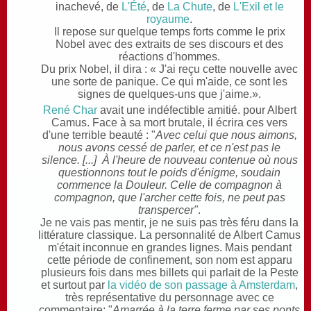
inachevé, de
L'Été
, de
La Chute
, de
L'Exil et le
royaume
.
Il repose sur quelque temps forts comme le prix
Nobel avec des extraits de ses discours et des
réactions d'hommes.
Du prix Nobel, il dira : « J'ai reçu cette nouvelle avec
une sorte de panique. Ce qui m'aide, ce sont les
signes de quelques-uns que j'aime.».
René Char
avait une indéfectible amitié. pour Albert
Camus. Face à sa mort brutale, il écrira ces vers
d'une terrible beauté : "
Avec celui que nous aimons,
nous avons cessé de parler, et ce n'est pas le
silence. [...] À l'heure de nouveau contenue où nous
questionnons tout le poids d'énigme, soudain
commence la Douleur. Celle de compagnon à
compagnon, que l'archer cette fois, ne peut pas
transpercer"
.
Je ne vais pas mentir, je ne suis pas très féru dans la
littérature classique. La personnalité de Albert Camus
m'était inconnue en grandes lignes. Mais pendant
cette période de confinement, son nom est apparu
plusieurs fois dans mes billets qui parlait de la Peste
et surtout par
la vidéo de son passage à Amsterdam
,
très représentative du personnage avec ce
commentaire: "
Amarrée à la terre ferme par ses ponts