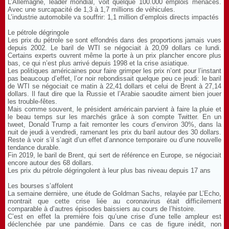
L’Allemagne, leader mondial, voit quelque 100.000 emplois menacés.
Avec une surcapacité de 1,3 à 1,7 millions de véhicules.
L’industrie automobile va souffrir: 1,1 million d’emplois directs impactés
Le pétrole dégringole
Les prix du pétrole se sont effondrés dans des proportions jamais vues
depuis 2002. Le baril de WTI se négociait à 20,09 dollars ce lundi.
Certains experts ouvrent même la porte à un prix plancher encore plus
bas, ce qui n’est plus arrivé depuis 1998 et la crise asiatique.
Les politiques américaines pour faire grimper les prix n’ont pour l’instant
pas beaucoup d’effet, l’or noir rebondissait quelque peu ce jeudi: le baril
de WTI se négociait ce matin à 22,41 dollars et celui de Brent à 27,14
dollars. Il faut dire que la Russie et l’Arabie saoudite aiment bien jouer
les trouble-fêtes.
Mais comme souvent, le président américain parvient à faire la pluie et
le beau temps sur les marchés grâce à son compte Twitter. En un
tweet, Donald Trump a fait remonter les cours d’environ 30%, dans la
nuit de jeudi à vendredi, ramenant les prix du baril autour des 30 dollars.
Reste à voir s’il s’agit d’un effet d’annonce temporaire ou d’une nouvelle
tendance durable.
Fin 2019, le baril de Brent, qui sert de référence en Europe, se négociait
encore autour des 68 dollars.
Les prix du pétrole dégringolent à leur plus bas niveau depuis 17 ans
Les bourses s’affolent
La semaine dernière, une étude de Goldman Sachs, relayée par L’Echo,
montrait que cette crise liée au coronavirus était difficilement
comparable à d’autres épisodes baissiers au cours de l’histoire.
C’est en effet la première fois qu’une crise d’une telle ampleur est
déclenchée par une pandémie. Dans ce cas de figure inédit, non