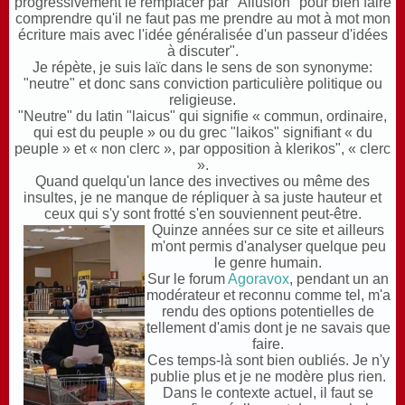
progressivement le remplacer par "Allusion" pour bien faire
comprendre qu'il ne faut pas me prendre au mot à mot mon
écriture mais avec l'idée généralisée d'un passeur d'idées
à discuter".
Je répète, je suis laïc dans le sens de son synonyme:
"neutre" et donc sans conviction particulière politique ou
religieuse.
"Neutre" du latin "laicus" qui signifie « commun, ordinaire,
qui est du peuple » ou du grec "laikos" signifiant « du
peuple » et « non clerc », par opposition à klerikos", « clerc
».
Quand quelqu'un lance des invectives ou même des
insultes, je ne manque de répliquer à sa juste hauteur et
ceux qui s'y sont frotté s'en souviennent peut-être.
Quinze années sur ce site et ailleurs
m'ont permis d'analyser quelque peu
le genre humain.
Sur le forum
Agoravox
, pendant un an
modérateur et reconnu comme tel, m'a
rendu des options potentielles de
tellement d'amis dont je ne savais que
faire.
Ces temps-là sont bien oubliés. Je n'y
publie plus et je ne modère plus rien.
Dans le contexte actuel, il faut se