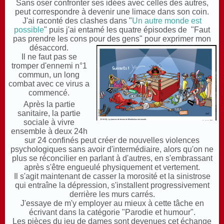
Sans oser confronter ses idées avec celles des autres,
peut correspondre à devenir une limace dans son coin.
J'ai raconté des clashes dans "
Un autre monde est
possible
" puis j'ai entamé les quatre épisodes de "Faut
pas prendre les cons pour des gens"
pour exprimer mon
désaccord.
Il ne faut pas se
tromper d'ennemi n°1
commun, un long
combat avec ce virus a
commencé.
Après la partie
sanitaire, la partie
sociale à vivre
ensemble à deux 24h
sur 24 confinés peut créer de nouvelles violences
psychologiques sans avoir d'intermédiaire, alors qu'on ne
plus se réconcilier en parlant à d'autres, en s'embrassant
après s'être engueulé physiquement et vertement.
Il s'agit maintenant de casser la morosité et la sinistrose
qui entraîne la dépression, s'installent progressivement
derrière les murs carrés.
J'essaye de m'y employer au mieux à cette tâche en
écrivant dans la catégorie "Parodie et humour".
Les pièces du jeu de dames sont devenues cet échange