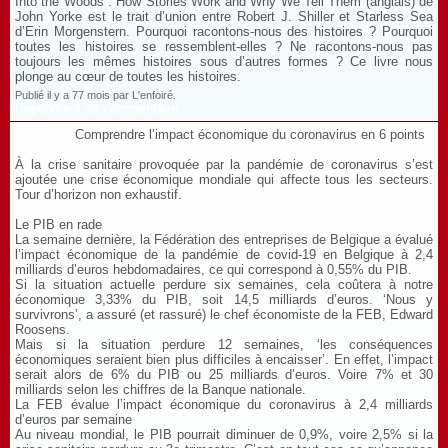
Into the Woods : How Stories Work and Why We Tell Them (anglais) de
John Yorke est le trait d’union entre Robert J. Shiller et Starless Sea
d’Erin Morgenstern. Pourquoi racontons-nous des histoires ? Pourquoi
toutes les histoires se ressemblent-elles ? Ne racontons-nous pas
toujours les mêmes histoires sous d’autres formes ? Ce livre nous
plonge au cœur de toutes les histoires.
Publié il y a 77 mois par L'enfoiré.
Répondre à ce commentaire
Comprendre l’impact économique du coronavirus en 6 points
À la crise sanitaire provoquée par la pandémie de coronavirus s’est
ajoutée une crise économique mondiale qui affecte tous les secteurs.
Tour d’horizon non exhaustif.
Le PIB en rade
La semaine dernière, la Fédération des entreprises de Belgique a évalué
l’impact économique de la pandémie de covid-19 en Belgique à 2,4
milliards d’euros hebdomadaires, ce qui correspond à 0,55% du PIB.
Si la situation actuelle perdure six semaines, cela coûtera à notre
économique 3,33% du PIB, soit 14,5 milliards d’euros. ‘Nous y
survivrons’, a assuré (et rassuré) le chef économiste de la FEB, Edward
Roosens.
Mais si la situation perdure 12 semaines, ‘les conséquences
économiques seraient bien plus difficiles à encaisser’. En effet, l’impact
serait alors de 6% du PIB ou 25 milliards d’euros. Voire 7% et 30
milliards selon les chiffres de la Banque nationale.
La FEB évalue l’impact économique du coronavirus à 2,4 milliards
d’euros par semaine
Au niveau mondial, le PIB pourrait diminuer de 0,9%, voire 2,5% si la