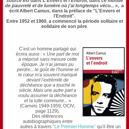
source est dans L'Envers et l'Endroit, dans ce monde
de pauvreté et de lumière où j'ai longtemps vécu...
», a
écrit Albert Camus, dans la préface de "L'Envers et
l'Endroit".
Entre 1952 et 1960, a commencé la période solitaire et
solidaire de son père
.
C'est un homme partagé qui
écrira aussi : «
Une part de moi
a méprisé sans mesure cette
époque.
Je n'ai jamais pu
perdre... le goût de l'homme et
le cœur m'a souvent manqué
devant l'extrémité de
déchéance que a touché le
siècle. Mais une autre part a
voulu assumer la déchéance
et la lutte commune...
»
(Carnets 1949-1959, OCIV,
page 1129).
Des références
autobiographiques entre
autres à travers "
Le Premier Homme"
qu'il être un