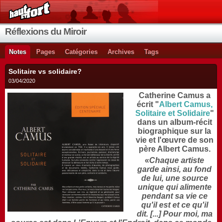
Réflexions du Miroir
Notes
Pages
Catégories
Archives
Tags
Solitaire vs solidaire?
03/04/2020
Catherine Camus a
écrit "
Albert Camus,
Solitaire et Solidaire
"
dans un album-récit
biographique sur la
vie et l'œuvre de son
père Albert Camus.
«
Chaque artiste
garde ainsi, au fond
de lui, une source
unique qui alimente
pendant sa vie ce
qu'il est et ce qu'il
dit. [...] Pour moi, ma