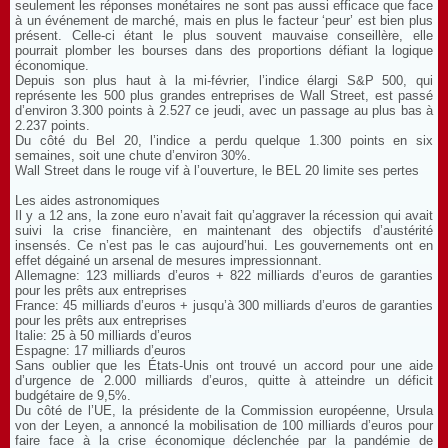
seulement les réponses monétaires ne sont pas aussi efficace que face
à un événement de marché, mais en plus le facteur ‘peur’ est bien plus
présent. Celle-ci étant le plus souvent mauvaise conseillère, elle
pourrait plomber les bourses dans des proportions défiant la logique
économique.
Depuis son plus haut à la mi-février, l’indice élargi S&P 500, qui
représente les 500 plus grandes entreprises de Wall Street, est passé
d’environ 3.300 points à 2.527 ce jeudi, avec un passage au plus bas à
2.237 points.
Du côté du Bel 20, l’indice a perdu quelque 1.300 points en six
semaines, soit une chute d’environ 30%.
Wall Street dans le rouge vif à l’ouverture, le BEL 20 limite ses pertes
Les aides astronomiques
Il y a 12 ans, la zone euro n’avait fait qu’aggraver la récession qui avait
suivi la crise financière, en maintenant des objectifs d’austérité
insensés. Ce n’est pas le cas aujourd’hui. Les gouvernements ont en
effet dégainé un arsenal de mesures impressionnant.
Allemagne: 123 milliards d’euros + 822 milliards d’euros de garanties
pour les prêts aux entreprises
France: 45 milliards d’euros + jusqu’à 300 milliards d’euros de garanties
pour les prêts aux entreprises
Italie: 25 à 50 milliards d’euros
Espagne: 17 milliards d’euros
Sans oublier que les États-Unis ont trouvé un accord pour une aide
d’urgence de 2.000 milliards d’euros, quitte à atteindre un déficit
budgétaire de 9,5%.
Du côté de l’UE, la présidente de la Commission européenne, Ursula
von der Leyen, a annoncé la mobilisation de 100 milliards d’euros pour
faire face à la crise économique déclenchée par la pandémie de