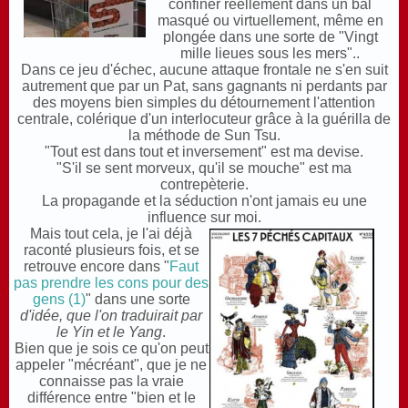
confiner réellement dans un bal
masqué ou virtuellement, même en
plongée dans une sorte de "Vingt
mille lieues sous les mers"..
Dans ce jeu d'échec, aucune attaque frontale ne s'en suit
autrement que par un Pat, sans gagnants ni perdants par
des moyens bien simples du détournement l'attention
centrale, colérique d'un interlocuteur grâce à la guérilla de
la méthode de Sun Tsu.
"Tout est dans tout et inversement" est ma devise.
"S'il se sent morveux, qu'il se mouche" est ma
contrepèterie.
La propagande et la séduction n'ont jamais eu une
influence sur moi.
Mais tout cela, je l'ai déjà
raconté plusieurs fois, et se
retrouve encore dans "
Faut
pas prendre les cons pour des
gens (1)
" dans une sorte
d'i
dée, que l'on traduirait par
le Yin et le Yang
.
B
ien que je sois ce qu'on peut
appeler "mécréant", que je ne
connaisse pas la vraie
différence entre "bien et le