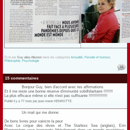
Écrit par
Guy alias Allusion
dans les catégories
Actualité
,
Parodie et humour
,
Philosophie
,
Psychologie
15
15 commentaires
Bonjour Guy, bien d'accord avec tes affirmations.
Et il me reste une bonne réserve d'immunité solidhilaritaire !!!!!!!!
La plus efficace même si elle n'est pas suffisante !!!!!!!!!!!!!!!!
Publié il y a 77 mois par jean-marie HENROTTE.
Répondre à ce commentaire
Un mail qui me donne:
De bons livres pour vaincre la peur
Avec Le cirque des rêves et The Starless Sea (anglais), Erin
Morgenstern vous transporte littéralement dans un monde mystérieux.