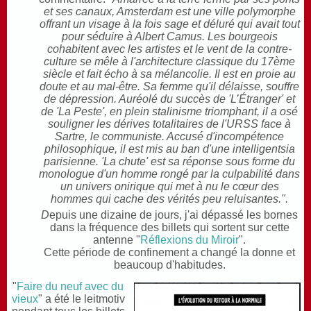
et ses canaux,
Amsterdam est une ville poly
morphe
offrant un visage à la fois sage et déluré qui avait tout
pour séduire à Albert Camus. Les bourgeois
cohabitent avec les artistes et le vent de la contre-
culture se mêle à l'architecture classique du 17ème
siècle et fait écho à sa mélancolie. Il est en proie au
doute et au mal-être. Sa femme qu'il délaisse, souffre
de dépression. Auréolé du succès de 'L’Étranger' et
de 'La Peste', en plein stalinisme triomphant, il a osé
souligner les dérives totalitaires de l'URSS face à
Sartre, le communiste. Accusé d'incompétence
philosophique, il est mis au ban d'une intelligentsia
parisienne. 'La chute' est sa réponse sous forme du
monologue d'un homme rongé par la culpabilité dans
un univers onirique qui met à nu le cœur des
hommes qui cache des vérités peu reluisantes.".
D
epuis une dizaine de jours, j'ai dépassé les bornes
dans la fréquence des billets qui sortent sur cette
antenne "
Réflexions du Miroir
".
Cette période de confinement a changé la donne et
beaucoup d'habitudes.
"
Faire du neuf avec du
vieux
" a été le leitmotiv