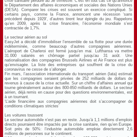
crise sanitaire perdure au 3e trimestre. C’est en tout cas ce qu’annonce
le Département des affaires économiques et sociales des Nations Unies
(DESA). Comparer les crises est souvent un exercice compliqué. Si
certains pays, comme la France, annoncent une récession ‘sans
précédent depuis 1929’, d’autres tirent leur épingle du jeu. Rappelons
qu’en 2009, après la crise financière, l’économie mondiale s’est
contractée de 1,7%.
Le secteur aérien au sol
EasyJet a décidé d’immobiliser l’ensemble de sa flotte pour une durée
indéterminée, comme beaucoup d’autres compagnies aériennes.
L’aéroport de Charleroi est fermé jusqu’en mai. Lufthansa va mettre
31.000 salariés en chômage partiel jusqu’au 31 août. Une
nationalisation des compagnies Brussels Airlines et Air France est plus
qu’envisagée. La liste des entreprises qui souffrent de la crise du
coronavirus ne cesse de s’allonger.
Fin mars, l’association internationale du transport aérien (Iata) estimait
que les compagnies seraient privées de 252 milliards de dollars de
revenus à cause de la crise actuelle. Sur un chiffre d’affaires annuel qui
tourne généralement autour des 800-850 milliards de dollars. Le secteur
aérien, déjà remis en cause pour des questions environnementales, est
à un tournant.
‘L’aide financière aux compagnies aériennes doit s’accompagner de
conditions climatiques strictes’
Les voitures toussent
Le secteur automobile n’est pas en reste. Jusqu’à 1,1 millions d’emplois
directs pourraient être impactés par la crise sanitaire, rien qu’en Europe.
Soit près de 50%: l’industrie automobile emploie directement 2,6
millions de personnes sur le continent.