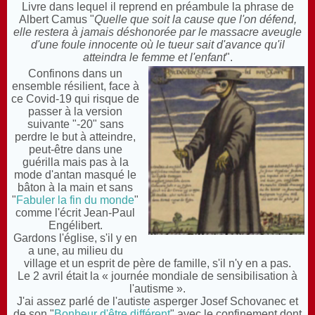
Livre dans lequel il reprend en préambule la phrase de
Albert Camus "
Quelle que soit la cause que l'on défend,
elle restera à jamais déshonorée par le massacre aveugle
d'une foule innocente où le tueur sait d'avance qu'il
atteindra le femme et l'enfant
".
Confinons dans un
ensemble résilient, face à
ce Covid-19 qui risque de
passer à la version
suivante "-20" sans
perdre le but à atteindre,
peut-être dans une
guérilla mais pas à la
mode d'antan masqué le
bâton à la main et
sans
"
Fabuler la fin du monde
"
comme l'écrit Jean-Paul
Engélibert.
Gardons l'église, s'il y en
a une, au milieu du
village et un esprit de père de famille, s'il n'y en a pas.
Le
2 avril
était la « journée mondiale de sensibilisation à
l'autisme ».
J'ai assez parlé de l'autiste asperger Josef Schovanec et
de son "
Bonheur d'être différent
" avec le confinement dont