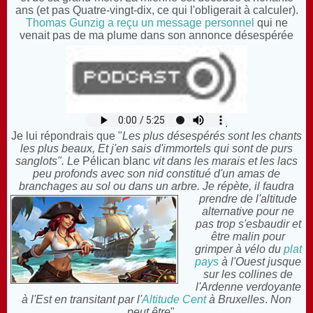
ans (et pas Quatre-vingt-dix, ce qui l'obligerait à calculer).
Thomas Gunzig a reçu un message personnel
qui ne
venait pas de ma plume dans son annonce désespérée
.
J
e lui répondrais que "
Les plus désespérés sont les chants
les plus beaux, Et j'en sais d'immortels qui sont de purs
sanglots". Le
Pélican blanc
vit dans les marais et les lacs
peu profonds avec son nid constitué d'un amas de
branchages au sol ou dans un arbre.
Je répète, i
l faudra
prendre de l'altitude
alternative pour ne
pas trop s'esbaudir et
être malin pour
grimper à vélo du
p
lat
pays
à l'Ouest jusque
sur les collines de
l'Ardenne verdoyante
à l'Est en transitant par l'
Altitude Cent
à Bruxelles
.
Non
peut être
"....