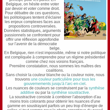
Belgique, on hésite entre voter
par devoir et voter comme droit.
Pour débattre de ces questions,
les politologues tentent d'
éclairer
les enjeux complexes faces aux
propositions controversées.
Données statistiques, arguments
passionnels se confrontent pour
offrir une réflexion approfondie
sur l'avenir de la démocratie
belge.
E
n Belgique, rien n'est impossible, même si notre politique
est compliquée à comprendre pour un régime présidentiel
comme chez nos voisins français.
P
remière constatation, nous sommes les maîtres des
coalitions.
S
ans choisir la couleur blanche ou la couleur noire, nous
trouvons
une couleur particulière pour tous les
gouvernements jusqu'à l'arc-en-ciel
.
L
es nuances de couleurs se construisent par la
synthèse
additive
ou par la
synthèse soustractive.
La soustractive consiste à combiner l'absorption d'au
moins trois colorants pour obtenir les nuances d'une
gamme en soustrayant parfois un peu trop d'énergie de