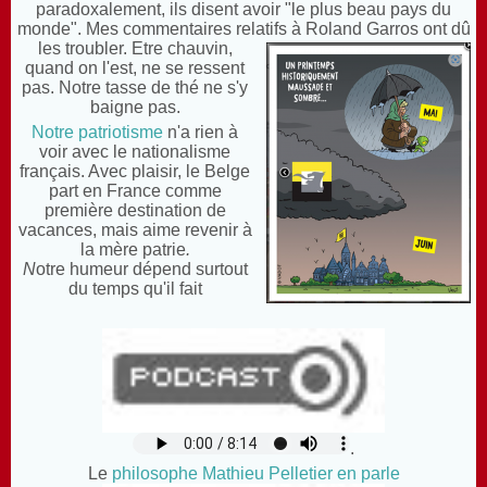
paradoxalement, ils disent avoir "le plus beau pays du
monde". Mes commentaires relatifs à Roland Garros ont dû
les troubler.
Etre chauvin,
quand on l'est, ne se ressent
pas. N
otre tasse de thé ne s'y
baigne pas.
Notre patriotisme
n'a rien à
voir avec le nationalisme
français. Avec plaisir, le Belge
part en France comme
première destination de
vacances, mais aime revenir à
la mère patrie
.
N
otre humeur dépend surtout
du temps qu'il fait
.
Le
philosophe Mathieu Pelletier en parle