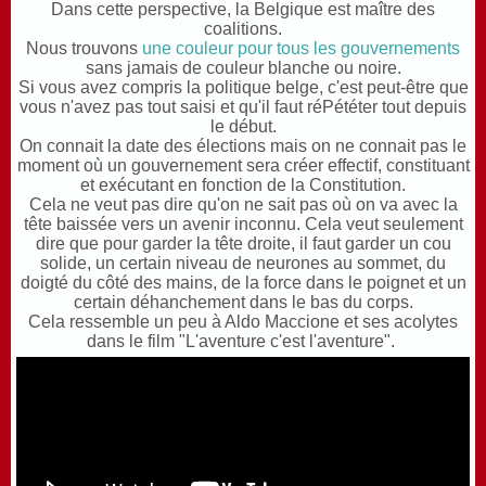
Dans cette perspective, la Belgique
est maître des
coalitions.
N
ous trouvons
une couleur pour tous les gouvernements
sans jamais de couleur blanche ou noire.
S
i vous avez compris la politique belge, c'est peut-être que
vous n'avez pas tout saisi et qu'il faut réPététer tout depuis
le début.
On connait la date des élections mais on ne connait pas le
moment où un gouvernement sera créer effectif, constituant
et exécutant en fonction de la Constitution.
C
ela ne veut pas dire qu'on
ne sait pas où on va avec la
tête baissée vers un avenir inconnu. Cela veut seulement
dire que pour garder la tête droite, il faut garder un cou
solide, un certain niveau de neurones au sommet, du
doigté du côté des mains, de la force dans le poignet et un
certain déhanchement dans le bas du corps.
C
ela ressemble un peu à Aldo Maccione et ses acolytes
dans le film "L'aventure c'est l'aventure".