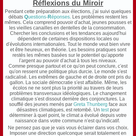
Réflexions du Miroir
Pendant cette préparation aux élections, j'ai suivi quelques
débats
Q
uestions-
R
éponses.
L
es problèmes restent les
mêmes. Cela comprend pouvoir d'achat, jeunes pousses et
les vieilles canailles en dentelles de la consommation.
C
hercher les conclusions et les tendances aujourd'hui
dépendent de certaines dispositions locales ou
d'évolutions internationales. Tout le monde veut bien vivre
et être heureux, en théorie.
Les besoins pratiques sont
restés les mêmes basées sur le potentiel qu'apporte
l'argent au pouvoir d'achat à tous les niveaux.
C
omme presque partout et ce qu'on peut conclure, c'est
qu'on ressent une politique plus durcie. Le monde s'est
radicalisé. Les extrêmes de gauche et de droite ont pris du
gallon. La sociale démocratie s'est affaiblie. Même, les
écolos ne ne sont plus la priorité au travers de leurs
problèmes transversaux idéologiques. Le changement
climatique s'est dissout derrière des conjonctures. La
soufflé des jeunes menés par
Greta Thunberg
face aux
désastres climatiques, est retombé. Un
test
pour
déterminer à
quel point, le climat a évolué depuis votre
naissance dans votre commune n'est qu'indicatif.
Ne pensez pas que je vais vous éclairer dans vos choix.
Imposer une direction quelconque serait totalement en