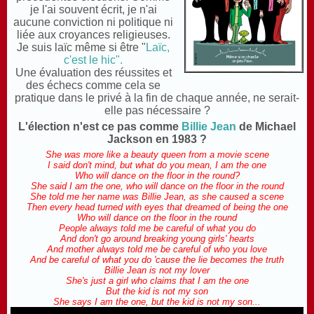
je l'ai souvent écrit, je n'ai
aucune conviction ni politique ni
liée aux croyances religieuses.
Je suis laïc même si être "
Laïc,
c'est le hic".
U
ne évaluation des réussites et
des échecs comme cela se
pratique dans le privé à la fin de chaque année, ne serait-
elle pas nécessaire ?
L'élection n'est ce pas comme
Billie Jean
de Michael
Jackson en 1983 ?
She was more like a beauty queen from a movie scene
I said don't mind, but what do you mean, I am the one
Who will dance on the floor in the round?
She said I am the one, who will dance on the floor in the round
She told me her name was Billie Jean, as she caused a scene
Then every head turned with eyes that dreamed of being the one
Who will dance on the floor in the round
People always told me be careful of what you do
And don't go around breaking young girls' hearts
And mother always told me be careful of who you love
And be careful of what you do 'cause the lie becomes the truth
Billie Jean is not my lover
She's just a girl who claims that I am the one
But the kid is not my son
She says I am the one, but the kid is not my son...