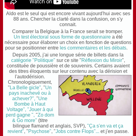
Aldo est le seul qui est encore vivant aujourd'hui avec ses
88 ans. Chercher la clarté dans la confusion, on s'y
connait.
Comparer la Belgique à la France serait se tromper.
Un test électoral sous forme de questionnaire
a été
nécessaire pour élaborer un choix en fonction de questions
pour se positionner entre
les commentaires et les débats
.
Depuis 2005, j'ai une longue série de billets dans la
catégorie "Politique"
sur ce site "
Réflexion du Miroir
",
constituée
de poussière et de souvenirs. Certains avaient
des titres éloquents sur leur contenu avec la dérision et
l'autodérision.
Chronologiquement,
"
La Belle gicle"
, "
Un
pays inachevé ou à
achever?",
"
Une
Bombe à Haut
Voltage",
"Jouer à qui
perd gagne ",
"
Zo dom
& Go more"
(titre
bilingue flamand et anglais, SVP),
"Ça s'en va et ça
revient"
,
"
Psychose"
,
"
Jobs contre Flops"...
et j'en passe.