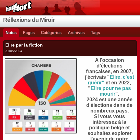
Réflexions du Miroir
Notes
Pages
Catégories
Archives
Tags
Elire par la fiction
31/05/2024
A l'occasion
d'élections
françaises, en 2007,
j'écrivais "
Elire, c'est
guérir"
et en 2022,
"
Elire pour ne pas
mourir
".
2
024 est une année
d'élections dans de
nombreux pays.
S
i vous vous
intéressez à la
politique belge et
souhaitez explorer
l'avenir de notre