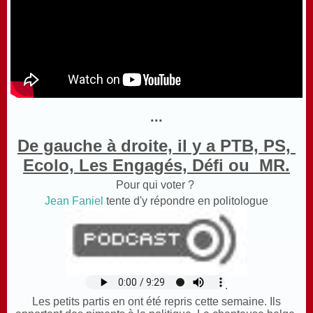
...
De gauche à droite, il y a PTB,
PS,
Ecolo,
Les Engagés, Défi ou
MR.
Pour qui voter ?
Jean Faniel
tente d'y répondre en politologue
.
L
es petits partis en ont été repris cette semaine. Ils