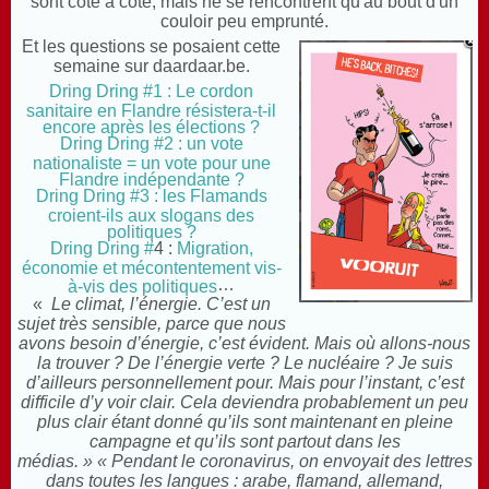
sont côte à côte, mais ne se rencontrent qu'au bout d'un
couloir peu emprunté.
Et les questions se posaient cette
semaine sur daardaar.be.
Dring Dring #1 : Le cordon
sanitaire en Flandre résistera-t-il
encore après les élections ?
Dring Dring #2 : un vote
nationaliste = un vote pour une
Flandre indépendante ?
Dring Dring #3 : les Flamands
croient-ils aux slogans des
politiques ?
Dring Dring #
4 :
Migration,
économie et mécontentement vis-
…
à-vis des politiques
«
Le climat, l’énergie. C’est un
sujet très sensible, parce que nous
avons besoin d’énergie, c’est évident. Mais où allons-nous
la trouver ? De l’énergie verte ? Le nucléaire ? Je suis
d’ailleurs personnellement pour. Mais pour l’instant, c’est
difficile d’y voir clair. Cela deviendra probablement un peu
plus clair étant donné qu’ils sont maintenant en pleine
campagne et qu’ils sont partout dans les
médias. » « Pendant le coronavirus, on envoyait des lettres
dans toutes les langues : arabe, flamand, allemand,