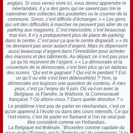
anglais. Si vous venez vivre ici, vous devez apprendre le
néerlandais. Il y a des gens qui ne savent pas lire le
calendrier des collectes des poubelles ou le courrier de la
commune. Sinon, c’est difficile d’échanger. » « Les gens
qui ont des difficultés à marcher ne peuvent pas aller de ce
parking aux magasins. C’est impossible, c’est beaucoup
trop loin. Il n’y a pratiquement plus de place de parking
dans le centre. C’est pour ça que le centre disparaît. » « Ils
ne devraient pas avoir autant d’argent. Mais ils dépensent
aussi beaucoup d’argent dans l’immobilier pour acheter
des maisons et des bâtiments. Au départ, ce n’est pas pour
ça qu’ils reçoivent de l’argent. » « La démocratie et la
couverture de la démocratie, c’est bien plus qu’un tableau
des scores. ‘Qui est le gagnant ? Qui est le perdant ? Est-
ce qu’il ou elle s’est bien débrouillé(e) ?’ Non, la
démocratie est toujours une question de contenu. À mes
yeux, c’est ça l’enjeu du 9 juin. Où va-t-on avec la
Belgique, la Flandre, la Wallonie, la Communauté
française ? Où allons-nous ? Dans quelle direction ? ».
Le problème n'est pas de parler en néerlandais, c'est ce
qu'on apprend à l'école ou dans des cours intensifs. Ce qui
l'est moins, c'est de parler en flamand si l'on ne veut pas
être considéré comme un Hollandais.
L
a Belgique est fédérale. "
Bruxelles comme capitale du
pays et de l'Europe, est la "formule un" du compromis "à la