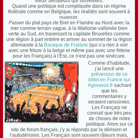
vieux Sénateurs qui surveillent.
Q
uand une politique est compliquée dans un régime
fédérale comme en Belgique, les réalités sont souvent à
nuancer
.
P
asser du plat pays de Brel en Flandre au Nord avec la
mer comme terrain vague, à la Wallonie vallonée bien
verte au Sud, en traversant la capitale Bruxelles comme
une région à part entière et arriver au sommet de la région
allemande à la
Baraque de Fraiture
(qui n'a rien à voir
avec une friture
à la belge et même pas avec une friterie
pour les Français) à l'Est, ce n'est pas une sinécure.
Comme d'habitude,
j'ai lancé une
préversion de ce
billet en France sur
Agoravox.fr
sachant
que l
es
commentaires y
seraient rarissimes.
Les Français ne
connait que très peu
de choses de notre
politique. Alors sur ce
site de forum français, j'y ai répondu par la dérision et
l'autodérision. Les Français sont souvent râleurs mais,