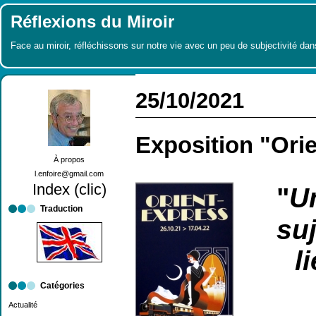
Réflexions du Miroir
Face au miroir, réfléchissons sur notre vie avec un peu de subjectivité dan
25/10/2021
Exposition "Ori
À propos
l.enfoire@gmail.com
Index (clic)
"
U
Traduction
suj
l
Catégories
Actualité