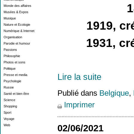
1
Monde des affaires
Musées & Expos
Musique
1919, cr
Nature et Ecologie
Numérique & Internet
Organisation
1931, cr
Parodie et humour
Passions
Philosophie
Photos et sons
Politique
Lire la suite
Presse et media
Psychologie
Russie
Publié dans
Belgique
,
Santé et bien être
Science
Imprimer
Shopping
Sport
Voyage
02/06/2021
Web