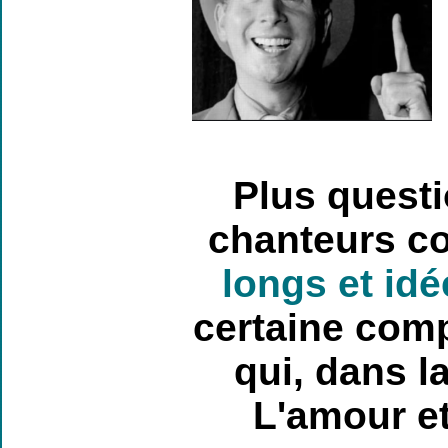
P
lus questi
chanteurs co
longs et id
certaine comp
qui, dans l
L
'amour et