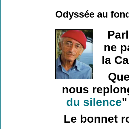
Odyssée au fond
Par
ne p
la Ca
Que
nous replon
du silence
"
Le bonnet ro