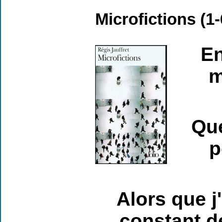
Microfictions (1
En
m
Que
p
Alors que j
constant de