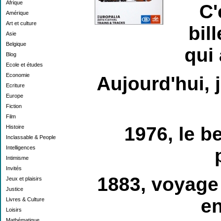
Afrique
C'
Amérique
Art et culture
bill
Asie
Belgique
qui 
Blog
Ecole et études
Economie
Aujourd'hui, j
Ecriture
Europe
Fiction
Film
1976, le b
Histoire
Inclassable & People
Intelligences
Intimisme
Invités
1883, voyage 
Jeux et plaisirs
Justice
en
Livres & Culture
Loisirs
Mathématique