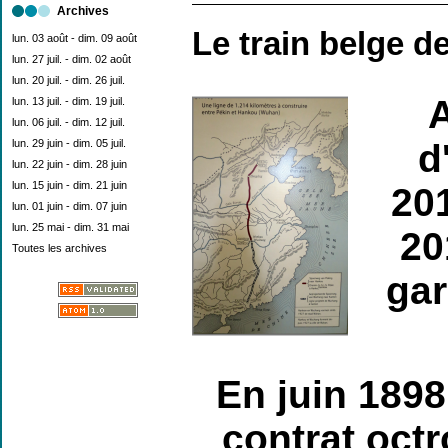
Archives
Le train belge d
lun. 03 août - dim. 09 août
lun. 27 juil. - dim. 02 août
lun. 20 juil. - dim. 26 juil.
A
lun. 13 juil. - dim. 19 juil.
lun. 06 juil. - dim. 12 juil.
lun. 29 juin - dim. 05 juil.
d
lun. 22 juin - dim. 28 juin
lun. 15 juin - dim. 21 juin
201
lun. 01 juin - dim. 07 juin
lun. 25 mai - dim. 31 mai
20
Toutes les archives
gar
En juin 1898,
contrat octr