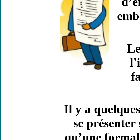
d’e
emba
Le
l
f
Il y a quelque
se présenter
qu’une formalit