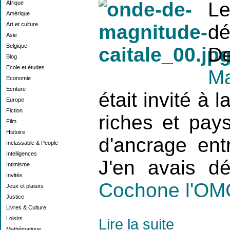
Le
Afrique
Amérique
Art et culture
dé
Asie
Belgique
D
Blog
Ecole et études
Ma
Economie
Ecriture
était invité à 
Europe
Fiction
riches et pay
Film
Histoire
d'ancrage en
Inclassable & People
Intelligences
J'en avais dé
Intimisme
Invités
Cochone l'OM
Jeux et plaisirs
Justice
Livres & Culture
Loisirs
Lire la suite
Mathématique