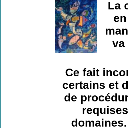
La 
en
mani
va
Ce fait inc
certains et 
de procédure
requises
domaines.