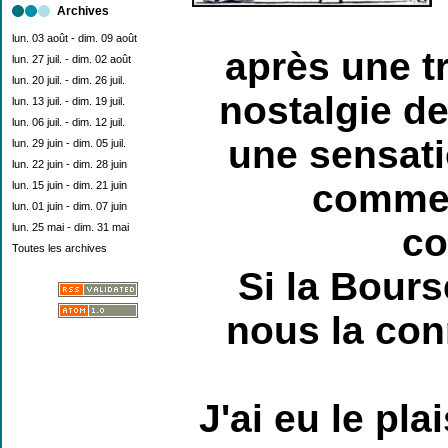
Archives
lun. 03 août - dim. 09 août
après une tr
lun. 27 juil. - dim. 02 août
lun. 20 juil. - dim. 26 juil.
nostalgie d
lun. 13 juil. - dim. 19 juil.
lun. 06 juil. - dim. 12 juil.
une sensati
lun. 29 juin - dim. 05 juil.
lun. 22 juin - dim. 28 juin
comme l
lun. 15 juin - dim. 21 juin
lun. 01 juin - dim. 07 juin
lun. 25 mai - dim. 31 mai
co
Toutes les archives
S
i la Bours
nous la conn
J
'ai eu le pla