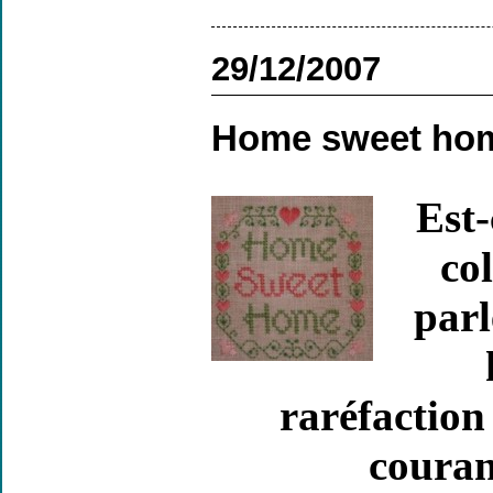
29/12/2007
Home sweet ho
Est-
co
parl
raréfaction
couran