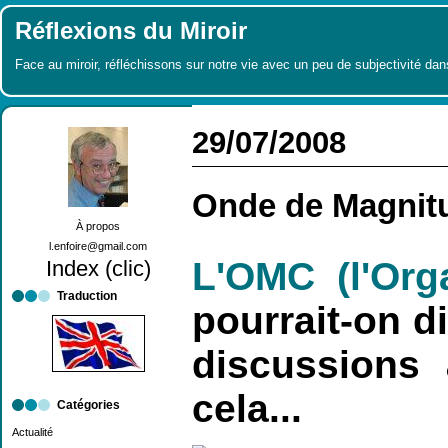
Réflexions du Miroir
Face au miroir, réfléchissons sur notre vie avec un peu de subjectivité dan
29/07/2008
Onde de Magnitu
À propos
l.enfoire@gmail.com
L'OMC (l'Or
Index (clic)
Traduction
pourrait-on d
discussions 
cela...
Catégories
Actualité