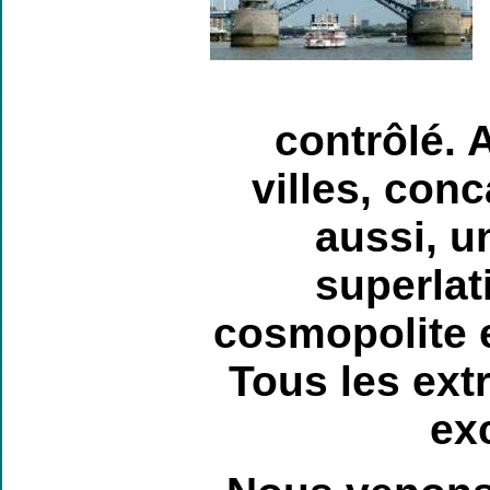
contrôlé. 
villes, con
aussi, u
superlat
cosmopolite e
Tous les ext
ex