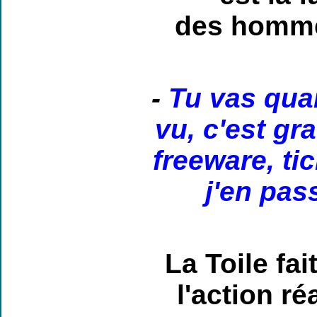
des hommes
-
Tu vas qua
vu, c'est gr
freeware, tic
j'en pas
La Toile fai
l'action r